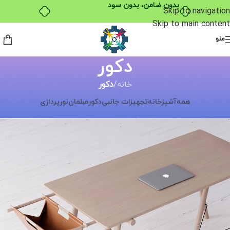
بدون ضامن، بدون سود
Skip to navigation
Skip to main content
منو
دکور
خانه
/
دکور
همه
آشپزخانه
تجهیزات جانبی
دکور
مبلمان
نورپردازی