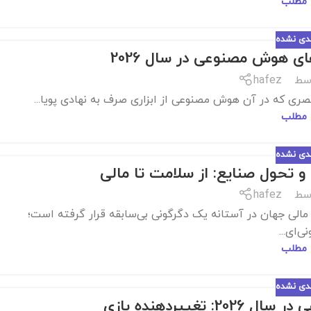
 مطلب
ندی نشده
ی هوش مصنوعی در سال 2026
سط
hafez
 مطلب
ندی نشده
سط
hafez
نایع: از سلامت تا مالی جهان در آستانه یک دگرگونی بی‌سابقه قرار گرفته است؛
ی‌ای...
 مطلب
ندی نشده
غییردهنده بازی