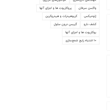
مهندسی داروسازی
مولکول‌های انرژی‌زا
واکسن سرطان
پروکاریوت ها و اجزای آنها
ژنومیکس
کربوهیدرات و هیدروکربن
کشف دارو
گیبس درون سلول
یوکاریوت ها و اجزای آنها
۱۰ اشتباه رایج شمع‌سازی