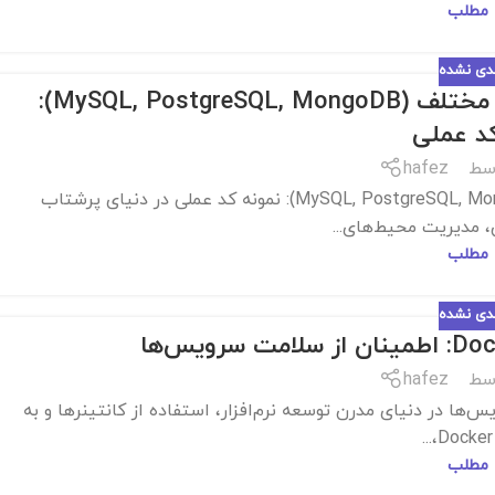
 مطلب
ندی نشده
اتصال Docker Compose به پایگاه داده‌های مختلف (MySQL, PostgreSQL, MongoDB):
کد عملی
سط
hafez
اتصال Docker Compose به پایگاه داده‌های مختلف (MySQL, PostgreSQL, MongoDB): نمونه کد عملی در دنیای پرشتاب
، مدیریت محیط‌های...
 مطلب
ندی نشده
سط
hafez
اطمینان از سلامت سرویس‌ها در دنیای مدرن توسعه نرم‌افزار، استفاده از کانتینرها و به
 مطلب