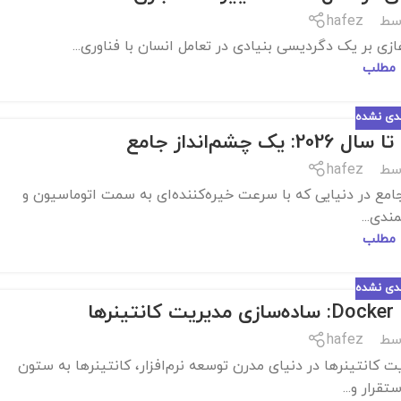
سط
hafez
 مطلب
ندی نشده
‌انداز جامع
سط
hafez
وعی تا سال 2026: یک چشم‌انداز جامع در دنیایی که با سرعت خیره‌کننده‌ای به سمت اتوماسیون و
دی...
 مطلب
ندی نشده
سط
hafez
Docker Compos: ساده‌سازی مدیریت کانتینرها در دنیای مدرن توسعه نرم‌افزار، کانتینرها به ستون
قرار و...