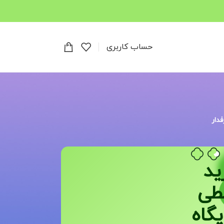
حساب کاربری
فدار
ید
طی
یگاه