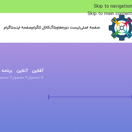
Skip to navigation
Skip to main content
صفحه اصلی
لیست دوره‌ها
وبلاگ
کانال تلگرام
صفحه اینستاگرام
آفلاین
آنلاین
برنامه
5 محصول
3 محصول
6 محصول
فیلتر بر اساس قیمت
قيمت:
469.000 تومان
—
1.499.000 تومان
صافی