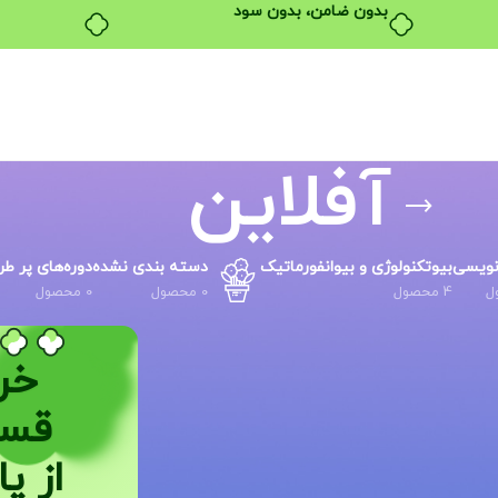
بدون ضامن، بدون سود
آفلاین
 نویسی
بیوتکنولوژی و بیوانفورماتیک
دسته بندی نشده
دوره‌های پر طر
4 محصول
0 محصول
0 محصول
خر
قس
از پا