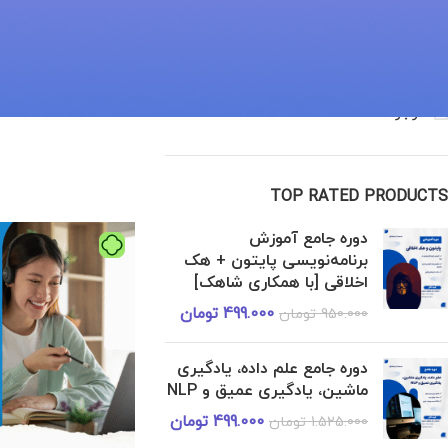
خانه
/
آفلاین
STOCK STATUS
در حراج
موجود
TOP RATED PRODUCTS
دوره جامع آموزش
برنامه‌نویسی پایتون + هک
اخلاقی [با همکاری شاهک]
499.000
تومان
950.000
تومان
دوره جامع علم داده، یادگیری
ماشین، یادگیری عمیق و NLP
499.000
تومان
1.525.000
تومان