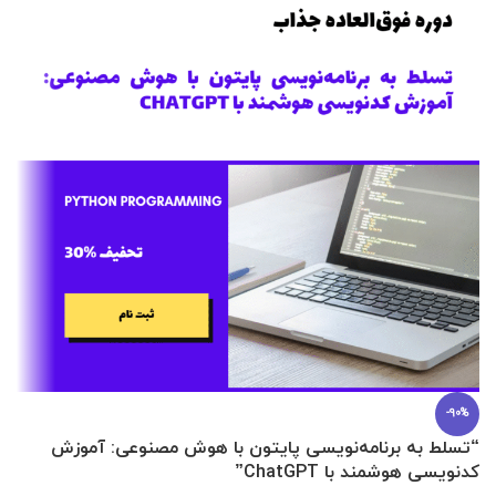
-90%
“تسلط به برنامه‌نویسی پایتون با هوش مصنوعی: آموزش
0 تا 100 عطرسازی + (30 فرمولاسیون
کدنویسی هوشمند با ChatGPT”
آ