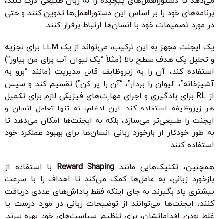
می‌دهد تا دستورالعمل‌های پیچیده را به زبان طبیعی درک کنند،
برنامه‌های خود را بر اساس این دستورالعمل‌ها تدوین کنند و حتی
در مورد تصمیمات خود با انسان‌ها ارتباط برقرار کنند.
یک ایجنت مجهز به این ترکیب، می‌تواند از یک LLM برای تجزیه
و تحلیل یک هدف سطح بالا (مثلاً “یک لیوان آب برای من بیاور”)
استفاده کند، آن را به زیروظایف قابل مدیریت (مانند “برو به
آشپزخانه”، “لیوان را بردار”، “آن را پر کن”) تقسیم کند و سپس
از RL برای یادگیری و اجرای مهارت‌های فیزیکی لازم برای تکمیل
هر زیروظیفه استفاده کند. این ادغام، نه تنها تعامل انسان و
ایجنت را طبیعی‌تر می‌سازد، بلکه به ایجنت‌ها امکان می‌دهد تا
به طور خودکار از بازخورد زبانی انسان‌ها برای بهبود عملکرد خود
استفاده کنند.
همچنین، تکنیک‌هایی مانند
Reward Shaping
با استفاده از
بازخورد زبانی، به عامل‌ها کمک می‌کند تا اهداف را با سرعت
بیشتری یاد بگیرند. به جای اینکه فقط پاداش‌های عددی دریافت
کنند، ایجنت‌ها می‌توانند از توضیحات زبانی در مورد درست یا
غلط بودن اقداماتشان، برای تنظیم سیاست‌های خود بهره ببرند.