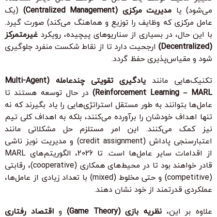
می‌شود) یا
مدیریت مرکزی (Centralized Management)
(یک
عامل مرکزی که وظایف را توزیع و هماهنگ می‌کند) صورت گیرد.
با این حال، در بسیاری از سناریوهای پیچیده، رویکرد
غیرمتمرکز
(Decentralized)
ارجحیت دارد تا از نقاط شکست منفرد جلوگیری
شود و مقیاس‌پذیری حفظ گردد.
تکنیک‌هایی مانند
یادگیری تقویتی چندعامله (Multi-Agent
Reinforcement Learning – MARL)
در حال توسعه هستند تا
عامل‌ها بتوانند به طور مستقل استراتژی‌هایی را یاد بگیرند که نه
تنها اهداف خودشان را برآورده می‌کنند، بلکه به اهداف کلی تیم
نیز کمک می‌کنند. این امر مستلزم حل مشکلاتی مانند
اعتبارسنجی پاداش (credit assignment) و مدیریت نویز ناشی
از اقدامات سایر عامل‌ها است. تا 2026، الگوریتم‌های MARL
قادر خواهند بود تا در محیط‌های همکاری (cooperative)، رقابتی
(competitive) و حتی مخلوط (mixed) با تعداد زیادی از عامل‌ها،
عملکردی قدرتمند از خود نشان دهند.
علاوه بر این،
نظریه بازی (Game Theory)
و
اقتصاد رفتاری