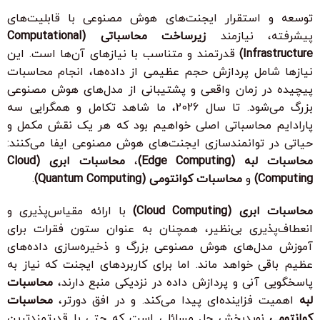
توسعه و استقرار ایجنت‌های هوش مصنوعی با قابلیت‌های
پیشرفته، نیازمند
زیرساخت محاسباتی (Computational
Infrastructure)
قدرتمند و متناسب با نیازهای آن‌ها است. این
نیازها شامل پردازش حجم عظیمی از داده‌ها، انجام محاسبات
پیچیده در زمان واقعی و پشتیبانی از مدل‌های هوش مصنوعی
بزرگ می‌شود. تا سال 2026، ما شاهد تکامل و همگرایی سه
پارادایم محاسباتی اصلی خواهیم بود که هر یک نقش مکمل و
حیاتی در توانمندسازی ایجنت‌های هوش مصنوعی ایفا می‌کنند:
محاسبات لبه (Edge Computing)
،
محاسبات ابری (Cloud
Computing)
و
محاسبات کوانتومی (Quantum Computing)
.
محاسبات ابری (Cloud Computing)
با ارائه مقیاس‌پذیری و
انعطاف‌پذیری بی‌نظیر، همچنان به عنوان ستون فقرات برای
آموزش مدل‌های هوش مصنوعی بزرگ و ذخیره‌سازی داده‌های
عظیم باقی خواهد ماند. اما برای کاربردهای ایجنت که نیاز به
پاسخگویی آنی و پردازش داده در نزدیکی منبع دارند،
محاسبات
لبه
اهمیت فزاینده‌ای پیدا می‌کند. و در افق دورتر،
محاسبات
کوانتومی
نویدبخش حل مسائلی است که حتی با قدرتمندترین