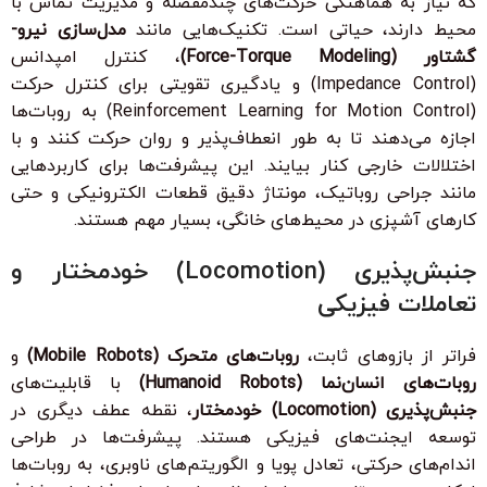
که نیاز به هماهنگی حرکت‌های چندمفصله و مدیریت تماس با
محیط دارند، حیاتی است. تکنیک‌هایی مانند
مدل‌سازی نیرو-
گشتاور (Force-Torque Modeling)
، کنترل امپدانس
(Impedance Control) و یادگیری تقویتی برای کنترل حرکت
(Reinforcement Learning for Motion Control) به روبات‌ها
اجازه می‌دهند تا به طور انعطاف‌پذیر و روان حرکت کنند و با
اختلالات خارجی کنار بیایند. این پیشرفت‌ها برای کاربردهایی
مانند جراحی روباتیک، مونتاژ دقیق قطعات الکترونیکی و حتی
کارهای آشپزی در محیط‌های خانگی، بسیار مهم هستند.
جنبش‌پذیری (Locomotion) خودمختار و
تعاملات فیزیکی
فراتر از بازوهای ثابت،
روبات‌های متحرک (Mobile Robots)
و
روبات‌های انسان‌نما (Humanoid Robots)
با قابلیت‌های
جنبش‌پذیری (Locomotion) خودمختار
، نقطه عطف دیگری در
توسعه ایجنت‌های فیزیکی هستند. پیشرفت‌ها در طراحی
اندام‌های حرکتی، تعادل پویا و الگوریتم‌های ناوبری، به روبات‌ها