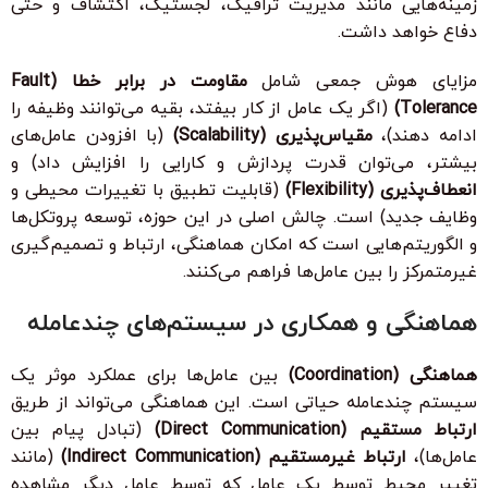
زمینه‌هایی مانند مدیریت ترافیک، لجستیک، اکتشاف و حتی
دفاع خواهد داشت.
مزایای هوش جمعی شامل
مقاومت در برابر خطا (Fault
Tolerance)
(اگر یک عامل از کار بیفتد، بقیه می‌توانند وظیفه را
ادامه دهند)،
مقیاس‌پذیری (Scalability)
(با افزودن عامل‌های
بیشتر، می‌توان قدرت پردازش و کارایی را افزایش داد) و
انعطاف‌پذیری (Flexibility)
(قابلیت تطبیق با تغییرات محیطی و
وظایف جدید) است. چالش اصلی در این حوزه، توسعه پروتکل‌ها
و الگوریتم‌هایی است که امکان هماهنگی، ارتباط و تصمیم‌گیری
غیرمتمرکز را بین عامل‌ها فراهم می‌کنند.
هماهنگی و همکاری در سیستم‌های چندعامله
هماهنگی (Coordination)
بین عامل‌ها برای عملکرد موثر یک
سیستم چندعامله حیاتی است. این هماهنگی می‌تواند از طریق
ارتباط مستقیم (Direct Communication)
(تبادل پیام بین
عامل‌ها)،
ارتباط غیرمستقیم (Indirect Communication)
(مانند
تغییر محیط توسط یک عامل که توسط عامل دیگر مشاهده