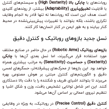
روبات‌های با
چابکی بالا (High Dexterity)
و سیستم‌های کنترل
با قابلیت
تطبیق‌پذیری (Adaptability)
بیشتر، از روندهای کلیدی
است. هدف این است که روبات‌ها نه تنها قادر به انجام وظایف
تکراری باشند، بلکه بتوانند با تغییرات پیش‌بینی‌نشده در محیط
کنار بیایند و به طور ایمن در کنار انسان‌ها کار کنند.
نسل جدید بازوهای روباتیک و کنترل دقیق
بازوهای روباتیک (Robotic Arms)
در حال حاضر در صنایع مختلف
مورد استفاده قرار می‌گیرند، اما نسل بعدی آن‌ها با
چابکی
(Dexterity)
و
حساسیت (Sensitivity)
به مراتب بیشتری همراه
خواهد بود. این بازوها از محرک‌های پیشرفته‌تر، حسگرهای لمسی
دقیق و الگوریتم‌های کنترل مبتنی بر هوش مصنوعی بهره
می‌برند تا بتوانند اشیای ظریف و شکننده را با دقت بالا دستکاری
کنند. این امر شامل توانایی تشخیص بافت، وزن و شکل اشیا و
تنظیم نیروی اعمالی بر اساس آن‌ها می‌شود.
کنترل دقیق (Precise Control)
در روباتیک، به ویژه در وظایفی