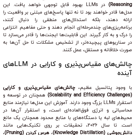
Reasoning)
در LLMs بهبود قابل توجهی خواهد یافت. این
مدل‌ها قادر خواهند بود تا نه تنها پاسخ‌های مبتنی بر واقعیت را
ارائه دهند، بلکه استدلال‌های منطقی را دنبال کنند،
برنامه‌ریزی‌های چندمرحله‌ای انجام دهند و حتی مفاهیم انتزاعی
را درک و به کار گیرند. این قابلیت‌ها ایجنت‌ها را قادر می‌سازد تا
در سناریوهای پیچیده‌تر، از تشخیص مشکلات تا حل آن‌ها به
صورت خلاقانه و مستقل، عمل کنند.
چالش‌های مقیاس‌پذیری و کارایی در LLM‌های
آینده
با وجود پتانسیل عظیم،
چالش‌های مقیاس‌پذیری و کارایی
(Scalability and Efficiency Challenges)
همچنان در توسعه و
استقرار LLMs بزرگ وجود دارند. آموزش این مدل‌ها نیازمند منابع
محاسباتی و انرژی فوق‌العاده‌ای است، و استقرار آن‌ها در
محیط‌های لبه یا دستگاه‌های با منابع محدود همچنان یک مانع
است. تا سال 2026، تحقیقات بر روی تکنیک‌هایی مانند
دانش‌جوشی (Knowledge Distillation)
،
هرس کردن (Pruning)
،