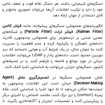
حسگرهای شیمیایی باشند. هر حسگر نقاط قوت و ضعف خاص
خود را دارد و ترکیب اطلاعات آن‌ها می‌تواند تصویری جامع‌تر و
قابل اعتمادتر از جهان ارائه دهد.
الگوریتم‌های همجوشی حسگرهای پیشرفته، مانند
فیلتر کالمن
(Kalman Filter)
،
فیلتر ذرات (Particle Filter)
و شبکه‌های
عصبی مبتنی بر ترنسفورمر برای همجوشی چندوجهی، قادرند
داده‌های ناهمگن را یکپارچه کرده و عدم قطعیت را مدیریت
کنند. به عنوان مثال، در یک شرایط آب و هوایی نامساعد که دید
دوربین محدود است، داده‌های رادار و LiDAR می‌توانند اطلاعات
حیاتی در مورد موانع و فاصله را فراهم کنند. یا در محیط‌های
کم‌نور، حسگرهای حرارتی می‌توانند به شناسایی اشیا کمک کنند.
نقش همجوشی حسگرها در
تصمیم‌گیری عامل (Agent
Decision-Making)
حیاتی است. این اطلاعات چندوجهی به
ایجنت‌ها امکان می‌دهد تا نه تنها اشیا را شناسایی کنند، بلکه
زمینه (context) را نیز درک کنند، مقاصد اشخاص یا اشیای دیگر
را پیش‌بینی کنند و تصمیمات ایمن‌تر و آگاهانه‌تری بگیرند. تا