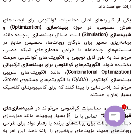
ارائه خواهند داد.
یکی از کاربردهای اصلی محاسبات کوانتومی برای ایجنت‌های
هوش مصنوعی، در حوزه
بهینه‌سازی (Optimization)
و
شبیه‌سازی (Simulation)
است. مسائل بهینه‌سازی پیچیده مانند
برنامه‌ریزی مسیر برای ناوگان روبات‌ها، تخصیص منابع در
سیستم‌های چندعامله یا طراحی معماری‌های شبکه عصبی،
می‌توانند به طور قابل توجهی با الگوریتم‌های کوانتومی سرعت
بخشیده شوند.
الگوریتم‌های کوانتومی برای بهینه‌سازی ترکیباتی
(Combinatorial Optimization)
، مانند الگوریتم‌های تقریبی
بهینه‌سازی کوانتومی (QAOA) یا الگوریتم‌های جستجوی Grover،
می‌توانند راه‌حل‌هایی را پیدا کنند که برای کامپیوترهای کلاسیک
بسیار زمان‌بر هستند.
علاوه بر این، محاسبات کوانتومی می‌تواند در
شبیه‌سازی‌های
1
فیزیکی (Physical Simulations)
بسیار پیچیده، مانند مدل‌سازی
تماس با ما
دینامیک سیالات برای روبات‌های پرنده یا رفتار مواد برای طراحی
Open
روبات‌های جدید، مزیت‌های بی‌نظیری را ارائه دهد. این امر به