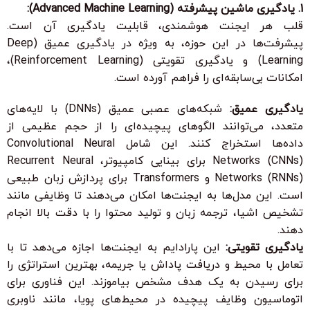
1. یادگیری ماشین پیشرفته (Advanced Machine Learning):
قلب هر ایجنت هوشمندی،
قابلیت یادگیری
آن است.
پیشرفت‌ها در این حوزه، به ویژه در
یادگیری عمیق (Deep
Learning)
و
یادگیری تقویتی (Reinforcement Learning)
،
امکانات بی‌سابقه‌ای را فراهم آورده است.
یادگیری عمیق:
شبکه‌های عصبی عمیق (DNNs) با لایه‌های
متعدد، می‌توانند الگوهای پیچیده‌ای را از حجم عظیمی از
داده‌ها استخراج کنند. این شامل Convolutional Neural
Networks (CNNs) برای بینایی کامپیوتر، Recurrent Neural
Networks (RNNs) و Transformers برای پردازش زبان طبیعی
است. این مدل‌ها به ایجنت‌ها امکان می‌دهند تا وظایفی مانند
تشخیص اشیا، ترجمه زبان و تولید محتوا را با دقت بالا انجام
دهند.
یادگیری تقویتی:
این پارادایم به ایجنت‌ها اجازه می‌دهد تا با
تعامل با محیط و دریافت پاداش یا جریمه، بهترین استراتژی را
برای رسیدن به یک هدف مشخص بیاموزند. این فناوری برای
اتوماسیون وظایف پیچیده در محیط‌های پویا، مانند ناوبری