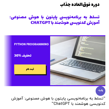
-90%
“تسلط به برنامه‌نویسی پایتون با هوش مصنوعی: آموزش
0 تا 100 عطرسازی + (30 فرمولاسیون
کدنویسی هوشمند با ChatGPT”
آ