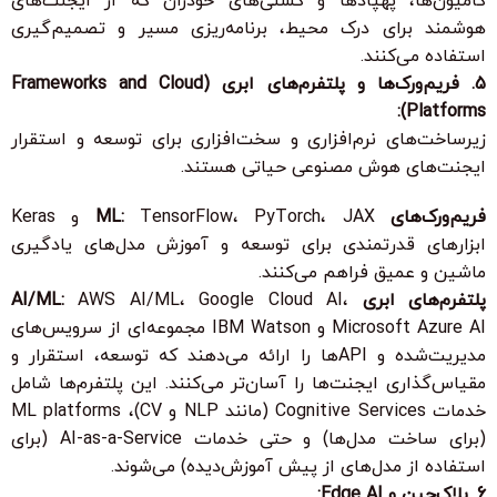
کامیون‌ها، پهپادها و کشتی‌های خودران که از ایجنت‌های
هوشمند برای درک محیط، برنامه‌ریزی مسیر و تصمیم‌گیری
استفاده می‌کنند.
5. فریم‌ورک‌ها و پلتفرم‌های ابری (Frameworks and Cloud
Platforms):
زیرساخت‌های نرم‌افزاری و سخت‌افزاری برای توسعه و استقرار
ایجنت‌های هوش مصنوعی حیاتی هستند.
فریم‌ورک‌های ML:
TensorFlow، PyTorch، JAX و Keras
ابزارهای قدرتمندی برای توسعه و آموزش مدل‌های یادگیری
ماشین و عمیق فراهم می‌کنند.
پلتفرم‌های ابری AI/ML:
AWS AI/ML، Google Cloud AI،
Microsoft Azure AI و IBM Watson مجموعه‌ای از سرویس‌های
مدیریت‌شده و APIها را ارائه می‌دهند که توسعه، استقرار و
مقیاس‌گذاری ایجنت‌ها را آسان‌تر می‌کنند. این پلتفرم‌ها شامل
خدمات Cognitive Services (مانند NLP و CV)، ML platforms
(برای ساخت مدل‌ها) و حتی خدمات AI-as-a-Service (برای
استفاده از مدل‌های از پیش آموزش‌دیده) می‌شوند.
6. بلاک‌چین و Edge AI: