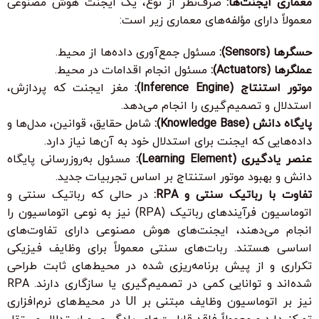
معماری ایجنت‌ها:
صرف‌نظر از نوع، یک ایجنت هوش مصنوعی
معمولاً دارای مؤلفه‌های معماری زیر است:
حسگرها (Sensors):
مسئول جمع‌آوری داده‌ها از محیط.
عملگرها (Actuators):
مسئول انجام اقدامات در محیط.
موتور استنتاج (Inference Engine):
مغز ایجنت که پردازش،
استدلال و تصمیم‌گیری را انجام می‌دهد.
پایگاه دانش (Knowledge Base):
شامل حقایق، قوانین، مدل‌ها و
داده‌هایی که ایجنت برای استدلال خود به آن‌ها نیاز دارد.
عنصر یادگیری (Learning Element):
مسئول به‌روزرسانی پایگاه
دانش و بهبود موتور استنتاج بر اساس تجربیات جدید.
تفاوت با رباتیک سنتی و RPA:
در حالی که
رباتیک سنتی
و
اتوماسیون فرآیندهای رباتیک (RPA)
نیز به نوعی اتوماسیون را
انجام می‌دهند،
ایجنت‌های هوش مصنوعی
دارای تفاوت‌های
اساسی هستند. ربات‌های سنتی معمولاً برای وظایف فیزیکی
تکراری و از پیش برنامه‌ریزی شده در محیط‌های ثابت طراحی
شده‌اند و توانایی کمی در تصمیم‌گیری یا سازگاری دارند. RPA
نیز بر اتوماسیون وظایف مبتنی بر UI در محیط‌های نرم‌افزاری