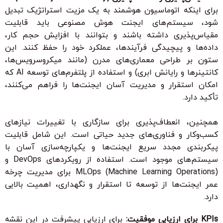
برای اینکه
اتوماسیون هوشمند
به یک مزیت استراتژیک تبدیل
شود، سیستم‌های ایجنت هوش مصنوعی باید
قابلیت
مقیاس‌پذیری
داشته باشند و بتوانند با افزایش حجم کار،
داده‌ها و پیچیدگی فرآیندها، عملکرد خود را حفظ کنند. این
ستون بر
طراحی معماری‌های مدرن
(مانند میکروسرویس‌ها،
کانتینرها و رایانش ابری) و استفاده از
پلتفرم‌های توسعه AI
که
امکان استقرار و مدیریت آسان ایجنت‌ها را فراهم می‌کنند،
تأکید دارد.
همچنین،
انعطاف‌پذیری
برای سازگاری با تغییرات نیازهای
کسب‌وکار و فناوری‌های جدید حیاتی است. این شامل قابلیت
پیکربندی مجدد سریع ایجنت‌ها
و
یکپارچه‌سازی آسان با
سیستم‌های موجود
است. استفاده از رویکردهای DevOps و
MLOps (Machine Learning Operations) برای مدیریت چرخه
عمر ایجنت‌ها از توسعه تا استقرار و نگهداری، اهمیت بالایی
دارد.
KPIs برای ارزیابی موفقیت:
برای ارزیابی پیشرفت در این نقشه