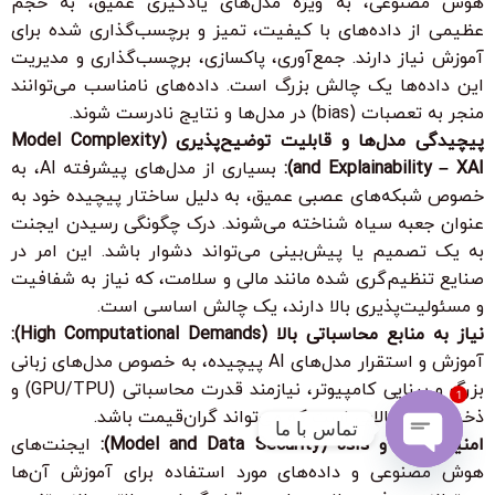
هوش مصنوعی، به ویژه مدل‌های یادگیری عمیق، به حجم
عظیمی از داده‌های با کیفیت، تمیز و برچسب‌گذاری شده برای
آموزش نیاز دارند. جمع‌آوری، پاکسازی، برچسب‌گذاری و مدیریت
این داده‌ها یک چالش بزرگ است. داده‌های نامناسب می‌توانند
منجر به تعصبات (bias) در مدل‌ها و نتایج نادرست شوند.
پیچیدگی مدل‌ها و قابلیت توضیح‌پذیری (Model Complexity
and Explainability – XAI):
بسیاری از مدل‌های پیشرفته AI، به
خصوص شبکه‌های عصبی عمیق، به دلیل ساختار پیچیده خود به
عنوان
جعبه سیاه
شناخته می‌شوند. درک چگونگی رسیدن ایجنت
به یک تصمیم یا پیش‌بینی می‌تواند دشوار باشد. این امر در
صنایع تنظیم‌گری شده مانند مالی و سلامت، که نیاز به شفافیت
و مسئولیت‌پذیری بالا دارند، یک چالش اساسی است.
نیاز به منابع محاسباتی بالا (High Computational Demands):
آموزش و استقرار مدل‌های AI پیچیده، به خصوص مدل‌های زبانی
بزرگ و بینایی کامپیوتر، نیازمند قدرت محاسباتی (GPU/TPU) و
1
ذخیره‌سازی بالایی است که می‌تواند گران‌قیمت باشد.
تماس با ما
امنیت مدل و داده (Model and Data Security):
ایجنت‌های
هوش مصنوعی و داده‌های مورد استفاده برای آموزش آن‌ها
Open