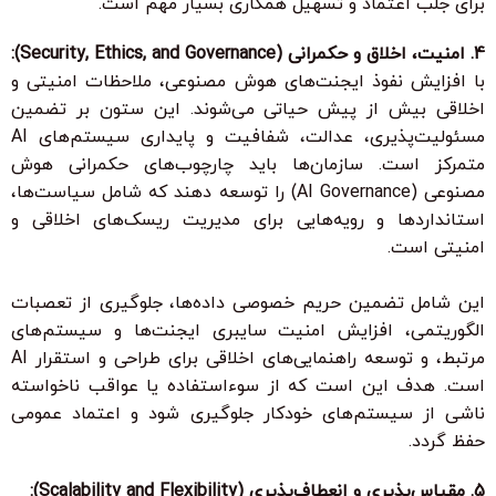
برای جلب اعتماد و تسهیل همکاری بسیار مهم است.
4. امنیت، اخلاق و حکمرانی (Security, Ethics, and Governance):
با افزایش نفوذ ایجنت‌های هوش مصنوعی،
ملاحظات امنیتی و
اخلاقی
بیش از پیش حیاتی می‌شوند. این ستون بر تضمین
مسئولیت‌پذیری
،
عدالت
،
شفافیت
و
پایداری
سیستم‌های AI
متمرکز است. سازمان‌ها باید چارچوب‌های
حکمرانی هوش
مصنوعی (AI Governance)
را توسعه دهند که شامل سیاست‌ها،
استانداردها و رویه‌هایی برای مدیریت ریسک‌های اخلاقی و
امنیتی است.
این شامل
تضمین حریم خصوصی داده‌ها
،
جلوگیری از تعصبات
الگوریتمی
،
افزایش امنیت سایبری
ایجنت‌ها و سیستم‌های
مرتبط، و
توسعه راهنمایی‌های اخلاقی
برای طراحی و استقرار AI
است. هدف این است که از سوءاستفاده یا عواقب ناخواسته
ناشی از سیستم‌های خودکار جلوگیری شود و اعتماد عمومی
حفظ گردد.
5. مقیاس‌پذیری و انعطاف‌پذیری (Scalability and Flexibility):