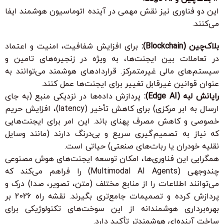
این دو فناوری نیز نقش مهمی در آینده اتوماسیون هوشمند ایفا
می‌کنند.
بلاک‌چین (Blockchain):
برای افزایش شفافیت، امنیت و اعتماد
در تعاملات بین ایجنت‌ها، به ویژه در زنجیره‌های تامین و
سیستم‌های مالی غیرمتمرکز. قراردادهای هوشمند می‌توانند به
عنوان قوانین غیرقابل تغییر برای ایجنت‌ها عمل کنند.
رایانش لبه (Edge AI):
پردازش داده‌ها در نزدیکی منبع (به جای
ارسال به ابر مرکزی) برای کاهش تأخیر (latency)، افزایش حریم
خصوصی و کاهش مصرف پهنای باند. این امر برای ایجنت‌هایی
که نیاز به تصمیم‌گیری سریع و بی‌درنگ دارند (مانند وسایل
نقلیه خودران یا ربات‌های صنعتی) حیاتی است.
همگرایی این فناوری‌ها، امکان توسعه
ایجنت‌های هوش مصنوعی
چندوجهی (Multimodal AI Agents)
را فراهم می‌کند که
می‌توانند اطلاعات را از منابع مختلف (متن، تصویر، صدا) درک و
پردازش کرده و تصمیمات جامع‌تری بگیرند. نقشه راه 2026 بر
بهره‌برداری هوشمندانه از این سوخت‌های تکنولوژیکی برای
ساخت آینده‌ای هوشمندتر تأکید دارد.