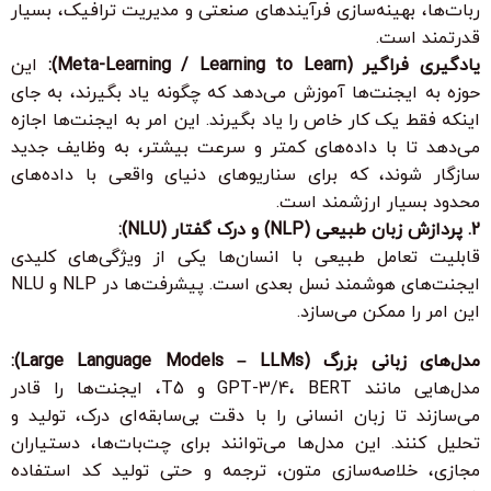
ربات‌ها، بهینه‌سازی فرآیندهای صنعتی و مدیریت ترافیک، بسیار
قدرتمند است.
یادگیری فراگیر (Meta-Learning / Learning to Learn):
این
حوزه به ایجنت‌ها آموزش می‌دهد که چگونه یاد بگیرند، به جای
اینکه فقط یک کار خاص را یاد بگیرند. این امر به ایجنت‌ها اجازه
می‌دهد تا با داده‌های کمتر و سرعت بیشتر، به وظایف جدید
سازگار شوند، که برای سناریوهای دنیای واقعی با داده‌های
محدود بسیار ارزشمند است.
2. پردازش زبان طبیعی (NLP) و درک گفتار (NLU):
قابلیت تعامل طبیعی با انسان‌ها
یکی از ویژگی‌های کلیدی
ایجنت‌های هوشمند نسل بعدی است. پیشرفت‌ها در NLP و NLU
این امر را ممکن می‌سازد.
مدل‌های زبانی بزرگ (Large Language Models – LLMs):
مدل‌هایی مانند GPT-3/4، BERT و T5، ایجنت‌ها را قادر
می‌سازند تا زبان انسانی را با دقت بی‌سابقه‌ای درک، تولید و
تحلیل کنند. این مدل‌ها می‌توانند برای چت‌بات‌ها، دستیاران
مجازی، خلاصه‌سازی متون، ترجمه و حتی تولید کد استفاده