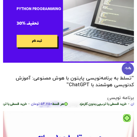
-90%
“تسلط به برنامه‌نویسی پایتون با هوش مصنوعی: آموزش
کدنویسی هوشمند با ChatGPT”
برنامه نویسی
219.000
تومان
ن
•
2.290.000
خرید قسطی با ترب‌پی بدون کارمزد
تومان
هر قسط
54.750
تومان
•
خرید قسطی با ترب‌پی