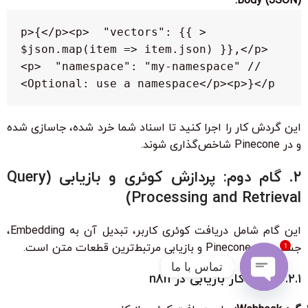
Body (JSON):
<p>{</p><p>  "vectors": {{ 
$json.map(item => item.json) }},</p>
<p>  "namespace": "my-namespace" // 
Optional: use a namespace</p><p>}</p>
این گردش کار را اجرا کنید تا اسناد شما خرد شده، جاسازی شده
و در Pinecone شاخص‌گذاری شوند.
۲. گام دوم: پردازش کوئری و بازیابی (Query
Processing and Retrieval)
این گام شامل دریافت کوئری کاربر، تبدیل آن به Embedding،
جستجو در Pinecone و بازیابی مرتبط‌ترین قطعات متن است.
1
تماس با ما
۲.۱. گردش کار بازیابی در n8n
Open