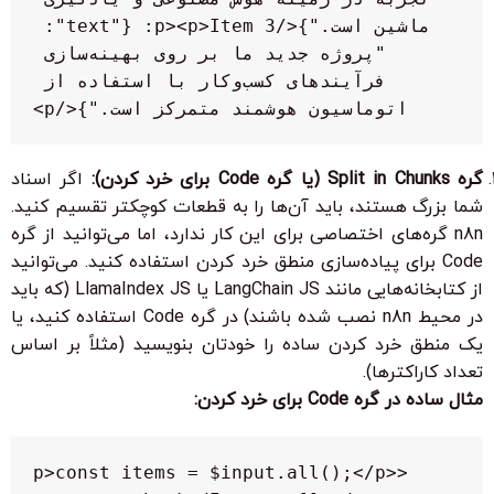
ماشین است."}</p><p>Item 3: {"text": 
"پروژه جدید ما بر روی بهینه‌سازی 
فرآیندهای کسب‌وکار با استفاده از 
اتوماسیون هوشمند متمرکز است."}</p>
گره
Split in Chunks
(یا گره
Code
برای خرد کردن):
اگر اسناد
شما بزرگ هستند، باید آن‌ها را به قطعات کوچکتر تقسیم کنید.
n8n گره‌های اختصاصی برای این کار ندارد، اما می‌توانید از گره
Code
برای پیاده‌سازی منطق خرد کردن استفاده کنید. می‌توانید
از کتابخانه‌هایی مانند
LangChain JS
یا
LlamaIndex JS
(که باید
در محیط n8n نصب شده باشند) در گره
Code
استفاده کنید، یا
یک منطق خرد کردن ساده را خودتان بنویسید (مثلاً بر اساس
تعداد کاراکترها).
مثال ساده در گره
Code
برای خرد کردن:
<p>const items = $input.all();</p>