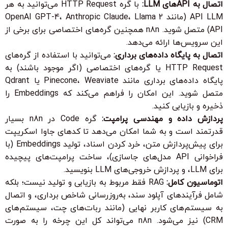
اتصال به API‌های LLM:
با گره
HTTP Request
می‌توانید به هر
API LLM (مانند OpenAI GPT-4، Anthropic Claude، Llama 2
API) متصل شوید. n8n همچنین گره‌های اختصاصی برای برخی از
این سرویس‌ها ارائه می‌دهد.
اتصال به پایگاه داده‌های برداری:
می‌توانید با استفاده از گره‌های
HTTP Request
یا گره‌های اختصاصی (اگر موجود باشند) به
پایگاه داده‌های برداری مانند Pinecone، Weaviate یا Qdrant
متصل شوید. این امکان را فراهم می‌کند که Embeddings را
ذخیره و بازیابی کنید.
پردازش داده و مهندسی پرامپت:
گره
Code
در n8n بسیار
قدرتمند است و به شما امکان می‌دهد تا کدهای جاوا اسکریپت
برای پیش‌پردازش متن، خرد کردن اسناد، تولید Embeddings (با
فراخوانی API مدل‌های جاسازی)، ساخت پرامپت‌های پیچیده
برای LLM، و پردازش خروجی‌های LLM بنویسید.
اتوماسیون کامل:
RAG فقط مربوط به بازیابی و تولید نیست؛ بلکه
شامل فرآیندهای آپلود سند، به‌روزرسانی شاخص برداری، و اتصال
به سیستم‌های کاربر نهایی (مانند ربات‌های چت، سیستم‌های
CRM) نیز می‌شود. n8n می‌تواند کل این چرخه را به صورت