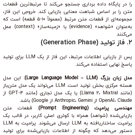
را در پایگاه داده برداری جستجو می‌کند تا مرتبط‌ترین قطعات
متن را بر اساس شباهت معنایی بازیابی کند. خروجی این فاز،
مجموعه‌ای از قطعات متن مرتبط (معمولاً ۱۰-۵ قطعه) است که
به‌عنوان «شواهد» (evidence) یا «زمینه‌ساز» (context) عمل
می‌کنند.
۲. فاز تولید (Generation Phase)
پس از بازیابی اطلاعات مرتبط، این فاز از یک LLM برای تولید
پاسخ نهایی استفاده می‌کند.
مدل زبان بزرگ (Large Language Model – LLM):
این مدل
هسته مرکزی بخش تولید است. LLM می‌تواند یک مدل متن‌باز
(مانند Llama 2، Mixtral) یا یک مدل تجاری (مانند GPT-4 از
OpenAI، Claude از Anthropic، Gemini از Google) باشد.
مهندسی پرامپت (Prompt Engineering):
قطعات متن
بازیابی‌شده (شواهد) همراه با کوئری اصلی کاربر، در قالب یک
پرامپت ساختاریافته به LLM ارسال می‌شوند. پرامپت به LLM
دستور می‌دهد که چگونه از اطلاعات بازیابی‌شده برای تولید