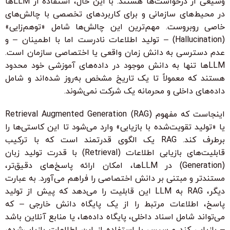
وسیعی از درخواست‌ها هستند. با این حال، استفاده از LLM‌ها
در محیط‌های سازمانی و برای کاربردهای تخصصی با چالش‌های
خاصی روبروست. مهم‌ترین این چالش‌ها شامل «توهم‌زایی»
(Hallucination) – تولید اطلاعات نادرست اما با اطمینان – و
عدم دسترسی به دانش زمان واقعی یا اختصاصی سازمان است.
LLM‌ها تنها به دانش موجود در داده‌های آموزشی خود محدود
هستند که معمولاً تا یک تاریخ مشخص به‌روز شده‌اند و شامل
داده‌های داخلی و محرمانه یک شرکت نمی‌شوند.
اینجاست که مفهوم Retrieval Augmented Generation (RAG)
یا «تولید تقویت‌شده با بازیابی» وارد می‌شود تا این کاستی‌ها را
برطرف کند. RAG یک الگوی قدرتمند است که با ترکیب
قابلیت‌های بازیابی اطلاعات (Retrieval) با قدرت تولید زبان
(Generation) در LLM‌ها، امکان ارائه پاسخ‌های دقیق‌تر،
مستندتر و مبتنی بر دانش اختصاصی را فراهم می‌آورد. به عبارت
دیگر، RAG به LLM این قابلیت را می‌دهد که پیش از تولید
پاسخ، اطلاعات مرتبط را از یک پایگاه دانش خارجی – که
می‌تواند شامل اسناد داخلی، پایگاه داده‌ها، یا منابع آنلاین باشد
– بازیابی کند و سپس با استفاده از این اطلاعات بازیابی‌شده،