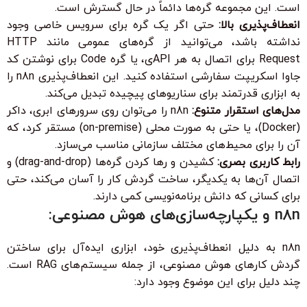
است. این مجموعه گره‌ها دائماً در حال گسترش است.
انعطاف‌پذیری بالا:
حتی اگر یک گره برای سرویس خاصی وجود
نداشته باشد، می‌توانید از گره‌های عمومی مانند
HTTP
Request
برای اتصال به هر APIی، یا گره
Code
برای نوشتن کد
جاوا اسکریپت سفارشی استفاده کنید. این انعطاف‌پذیری n8n را
به ابزاری قدرتمند برای سناریوهای پیچیده تبدیل می‌کند.
مدل‌های استقرار متنوع:
n8n را می‌توان روی سرورهای ابری، داکر
(Docker)، یا حتی به صورت محلی (on-premise) مستقر کرد، که
آن را برای محیط‌های مختلف سازمانی مناسب می‌سازد.
رابط کاربری بصری:
کشیدن و رها کردن گره‌ها (drag-and-drop) و
اتصال آن‌ها به یکدیگر، ساخت گردش کار را آسان می‌کند، حتی
برای کسانی که دانش برنامه‌نویسی کمی دارند.
n8n و یکپارچه‌سازی‌های هوش مصنوعی:
n8n به دلیل انعطاف‌پذیری خود، ابزاری ایده‌آل برای ساختن
گردش کارهای هوش مصنوعی، از جمله سیستم‌های RAG است.
چند دلیل برای این موضوع وجود دارد: