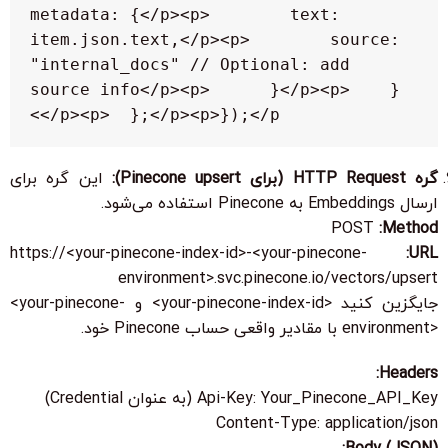
metadata: {</p><p>        text: 
item.json.text,</p><p>        source: 
"internal_docs" // Optional: add 
source info</p><p>      }</p><p>    }
</p><p>  };</p><p>});</p>
گره
HTTP Request
(برای Pinecone upsert):
این گره برای
ارسال Embeddings به Pinecone استفاده می‌شود.
POST
Method:
https://<your-pinecone-index-id>-<your-pinecone-
URL:
environment>.svc.pinecone.io/vectors/upsert
جایگزین کنید
<your-pinecone-index-id>
و
<your-pinecone-
environment>
با مقادیر واقعی حساب Pinecone خود.
Headers:
Api-Key: Your_Pinecone_API_Key
(به عنوان Credential)
Content-Type: application/json