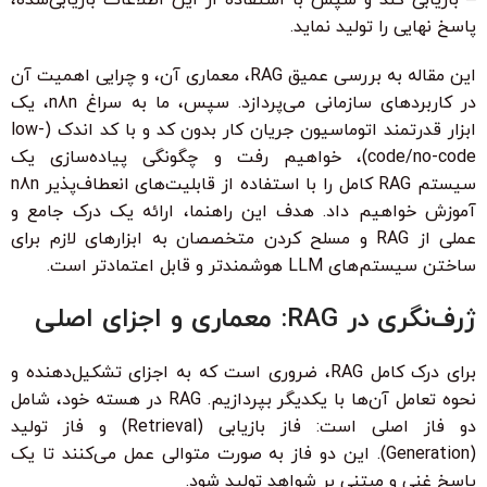
پاسخ نهایی را تولید نماید.
این مقاله به بررسی عمیق RAG، معماری آن، و چرایی اهمیت آن
در کاربردهای سازمانی می‌پردازد. سپس، ما به سراغ n8n، یک
ابزار قدرتمند اتوماسیون جریان کار بدون کد و با کد اندک (low-
code/no-code)، خواهیم رفت و چگونگی پیاده‌سازی یک
سیستم RAG کامل را با استفاده از قابلیت‌های انعطاف‌پذیر n8n
آموزش خواهیم داد. هدف این راهنما، ارائه یک درک جامع و
عملی از RAG و مسلح کردن متخصصان به ابزارهای لازم برای
ساختن سیستم‌های LLM هوشمندتر و قابل اعتمادتر است.
ژرف‌نگری در RAG: معماری و اجزای اصلی
برای درک کامل RAG، ضروری است که به اجزای تشکیل‌دهنده و
نحوه تعامل آن‌ها با یکدیگر بپردازیم. RAG در هسته خود، شامل
دو فاز اصلی است: فاز بازیابی (Retrieval) و فاز تولید
(Generation). این دو فاز به صورت متوالی عمل می‌کنند تا یک
پاسخ غنی و مبتنی بر شواهد تولید شود.