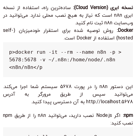
نسخه ابری (Cloud Version):
ساده‌ترین راه، استفاده از نسخه
ابری n8n است که نیاز به هیچ نصب محلی ندارد. می‌توانید در
وب‌سایت n8n ثبت نام کنید.
Docker:
روش توصیه شده برای استقرار خودمیزبان (self-
hosted) استفاده از Docker است.
<p>docker run -it --rm --name n8n -p 
5678:5678 -v ~/.n8n:/home/node/.n8n 
n8n/n8n</p>
این دستور n8n را در پورت 5678 سیستم شما اجرا می‌کند.
می‌توانید سپس از طریق مرورگر به آدرس
http://localhost:5678
به آن دسترسی پیدا کنید.
npm:
اگر Node.js نصب دارید، می‌توانید n8n را از طریق npm
نصب کنید: