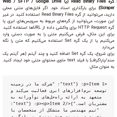
گره
Read Binary Files
(یا
Google Drive
/
SFTP
/
Web
Scraper
):
برای بارگذاری اسناد خود. اگر فایل‌های متنی محلی
دارید، می‌توانید از گره
Read Binary Files
استفاده کنید. در غیر
این صورت، می‌توانید از گره‌های مربوط به سرویس‌های ابری یا
گره
HTTP Request
برای واکشی داده از URL‌ها استفاده کنید.
برای این مثال، فرض می‌کنیم متنی را به صورت دستی وارد
می‌کنیم یا از یک گره
Set
استفاده می‌کنیم که متن را نگه
می‌دارد.
برای شروع، یک گره
Set
اضافه کنید و چند آیتم (هر آیتم یک
سند/پاراگراف) با فیلد
text
حاوی محتوای متنی خود ایجاد کنید.
به عنوان مثال:
<p>Item 1: {"text": "شرکت ما در زمینه 
توسعه نرم‌افزارهای ابری فعالیت می‌کند و 
متعهد به ارائه راه‌حل‌های نوآورانه به 
مشتریان است."}</p><p>Item 2: {"text": 
"تیم مهندسی ما متشکل از متخصصان با 
تجربه در زمینه هوش مصنوعی و یادگیری 