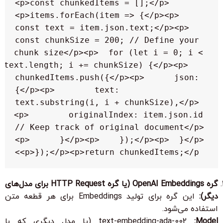
<p>const chunkedItems = [];</p>
<p>items.forEach(item => {</p><p>  
const text = item.json.text;</p><p>  
const chunkSize = 200; // Define your 
chunk size</p><p>  for (let i = 0; i < 
text.length; i += chunkSize) {</p><p>    
chunkedItems.push({</p><p>      json: 
{</p><p>        text: 
text.substring(i, i + chunkSize),</p>
<p>        originalIndex: item.json.id 
// Keep track of original document</p>
<p>      }</p><p>    });</p><p>  }</p>
<p>});</p><p>return chunkedItems;</p>
گره
OpenAI Embeddings
(یا گره
HTTP Request
برای مدل‌های
دیگر):
این گره برای تولید Embeddings برای هر قطعه متن
استفاده می‌شود.
Model:
text-embedding-ada-002
(یا مدل دیگری که با