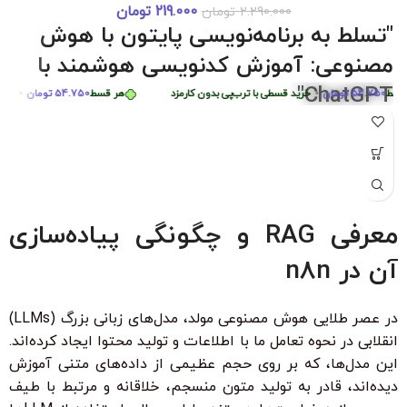
219.000
تومان
2.290.000
تومان
دوره 0 تا 
رمزد
هر قسط
87.250
تومان
•
خرید قسطی با ترب‌پی بدون کارمزد
هر قسط
.250
"تسلط به برنامه‌نویسی پایتون با هوش
هر قسط
449.975
تومان
•
خرید قسطی با ترب‌پی بدون کارمزد
مصنوعی: آموزش کدنویسی هوشمند با
ChatGPT"
54.75
تومان
•
خرید قسطی با ترب‌پی بدون کارمزد
هر قسط
54.750
تومان
•
خرید قسطی
"با شرکت در این دوره جامع و کاربردی، به راحتی مهارت‌های
برنامه‌نویسی پایتون را از سطح مبتدی تا پیشرفته با کمک هوش
مصنوعی ChatGPT بیاموزید. این دوره، با بیش از 6 ساعت محتوای
آموزشی، شما را قادر می‌سازد تا به سرعت الگوریتم‌های پیچیده را
درک کرده و اپلیکیشن‌های هوشمند ایجاد کنید. مناسب برای تمامی
معرفی RAG و چگونگی پیاده‌سازی
سطوح با زیرنویس فارسی حرفه‌ای و امکان دانلود و تماشای آنلاین."
آن در n8n
ویژگی‌های کلیدی:
بدون نیاز به تجربه قبلی برنامه‌نویسی
در عصر طلایی هوش مصنوعی مولد، مدل‌های زبانی بزرگ (LLMs)
زیرنویس فارسی با ترجمه حرفه‌ای
انقلابی در نحوه تعامل ما با اطلاعات و تولید محتوا ایجاد کرده‌اند.
۳۰ ٪ تخفیف ویژه برای دانشجویان و دانش آموزان
این مدل‌ها، که بر روی حجم عظیمی از داده‌های متنی آموزش
دیده‌اند، قادر به تولید متون منسجم، خلاقانه و مرتبط با طیف