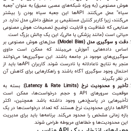
هوش مصنوعی (به ویژه شبکه‌های عصبی عمیق) به عنوان “جعبه
سیاه” عمل می‌کنند. APIها این جعبه سیاه بودن را بیشتر
می‌کنند، زیرا کاربر کنترل مستقیمی بر منطق داخلی مدل ندارد. در
صنایعی که شفافیت و قابلیت توضیح تصمیمات هوش مصنوعی
حیاتی است (مانند پزشکی یا مالی)، این یک چالش بزرگ است.
دقت و سوگیری مدل (Model Bias):
مدل‌های هوش مصنوعی بر
اساس داده‌هایی آموزش می‌بینند که ممکن است حاوی
سوگیری‌های موجود در جامعه باشند. این سوگیری‌ها می‌توانند
منجر به نتایج ناعادلانه یا نادرست شوند. کاربران APIها باید از
احتمال وجود سوگیری آگاه باشند و راهکارهایی برای کاهش آن
در نظر بگیرند.
تأخیر و محدودیت نرخ (Latency & Rate Limits):
بسته به
موقعیت سرورهای API و حجم درخواست‌ها، ممکن است
تأخیرهایی در پاسخ‌دهی وجود داشته باشد. همچنین، اکثر
APIها دارای محدودیت نرخ هستند که تعداد درخواست‌ها در یک
بازه زمانی مشخص را محدود می‌کند. برنامه‌ها باید برای مدیریت
این محدودیت‌ها و خطاهای مربوطه طراحی شوند.
معیارهای انتخاب یک API مناسب