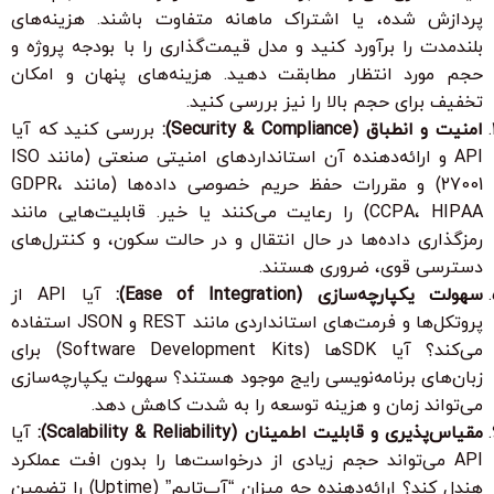
پردازش شده، یا اشتراک ماهانه متفاوت باشند. هزینه‌های
بلندمدت را برآورد کنید و مدل قیمت‌گذاری را با بودجه پروژه و
حجم مورد انتظار مطابقت دهید. هزینه‌های پنهان و امکان
تخفیف برای حجم بالا را نیز بررسی کنید.
امنیت و انطباق (Security & Compliance):
بررسی کنید که آیا
API و ارائه‌دهنده آن استانداردهای امنیتی صنعتی (مانند ISO
27001) و مقررات حفظ حریم خصوصی داده‌ها (مانند GDPR،
CCPA، HIPAA) را رعایت می‌کنند یا خیر. قابلیت‌هایی مانند
رمزگذاری داده‌ها در حال انتقال و در حالت سکون، و کنترل‌های
دسترسی قوی، ضروری هستند.
سهولت یکپارچه‌سازی (Ease of Integration):
آیا API از
پروتکل‌ها و فرمت‌های استانداردی مانند REST و JSON استفاده
می‌کند؟ آیا SDKها (Software Development Kits) برای
زبان‌های برنامه‌نویسی رایج موجود هستند؟ سهولت یکپارچه‌سازی
می‌تواند زمان و هزینه توسعه را به شدت کاهش دهد.
مقیاس‌پذیری و قابلیت اطمینان (Scalability & Reliability):
آیا
API می‌تواند حجم زیادی از درخواست‌ها را بدون افت عملکرد
هندل کند؟ ارائه‌دهنده چه میزان “آپ‌تایم” (Uptime) را تضمین