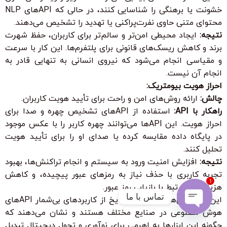
خشونت یا برهنگی را شناسایی کنند، در حالی که APIهای NLP
محتوای متنی حاوی نفرت‌پراکنی یا تهدید را تشخیص می‌دهند.
نتیجه:
ایجاد محیطی امن‌تر و سالم‌تر برای کاربران، حفظ شهرت
برند و کاهش ریسک‌های قانونی برای پلتفرم‌ها. این کار با سرعت
و مقیاسی انجام می‌شود که نیروی انسانی به تنهایی قادر به
انجام آن نیست.
احراز هویت بیومتریک:
چالش:
ارائه روش‌های امن و راحت برای تأیید هویت کاربران.
راهکار با API:
استفاده از APIهای تشخیص چهره و صدا برای
احراز هویت. این APIها می‌توانند چهره کاربر را با عکس موجود
در پایگاه داده مقایسه کرده یا صدای او را برای تأیید هویت
تحلیل کنند.
نتیجه:
افزایش امنیت ورود به سیستم و انجام تراکنش‌ها، بهبود
تجربه کاربری با حذف نیاز به رمزهای عبور پیچیده، و کاهش
1
هزینه‌های مرتبط با بازیابی رمز عبور.
تماس با ما
این موردکاوی‌ها تنها نوک کوه یخ از کاربردهای بی‌شمار APIهای
هوش مصنوعی در صنایع مختلف هستند و نشان می‌دهند که
Open
چگونه این ابزارها به اهرمی برای نوآوری و تحول دیجیتال تبدیل