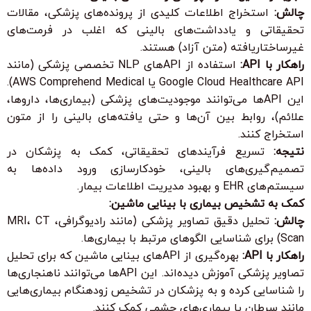
چالش:
استخراج اطلاعات کلیدی از پرونده‌های پزشکی، مقالات
تحقیقاتی و یادداشت‌های بالینی که اغلب در فرمت‌های
غیرساختاریافته (متن آزاد) هستند.
راهکار با API:
استفاده از APIهای NLP تخصصی پزشکی (مانند
Google Cloud Healthcare API یا AWS Comprehend Medical).
این APIها می‌توانند موجودیت‌های پزشکی (بیماری‌ها، داروها،
علائم)، روابط بین آن‌ها و حتی یافته‌های بالینی را از متون
استخراج کنند.
نتیجه:
تسریع فرآیندهای تحقیقاتی، کمک به پزشکان در
تصمیم‌گیری‌های بالینی، خودکارسازی ورود داده‌ها به
سیستم‌های EHR و بهبود مدیریت اطلاعات بیمار.
کمک به تشخیص بیماری با بینایی ماشین:
چالش:
تحلیل دقیق تصاویر پزشکی (مانند رادیوگرافی، MRI، CT
Scan) برای شناسایی الگوهای مرتبط با بیماری‌ها.
راهکار با API:
بهره‌گیری از APIهای بینایی ماشین که برای تحلیل
تصاویر پزشکی آموزش دیده‌اند. این APIها می‌توانند ناهنجاری‌ها
را شناسایی کرده و به پزشکان در تشخیص زودهنگام بیماری‌هایی
مانند سرطان یا بیماری‌های چشمی کمک کنند.