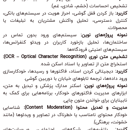
تشخیص احساسات (خشم، شادی، غم).
کاربرد:
باز کردن قفل گوشی، احراز هویت در سیستم‌های بانکی،
کنترل دسترسی، تحلیل واکنش مشتریان به تبلیغات یا
محصولات.
نمونه پروژه‌های نوین:
سیستم‌های ورود بدون تماس در
ساختمان‌ها، تحلیل بازخورد کاربران در ویدئو کنفرانس‌ها،
سیستم‌های امنیتی فرودگاه‌ها.
تشخیص متن نوری (OCR – Optical Character Recognition):
استخراج متن از تصاویر یا اسناد اسکن شده.
کاربرد:
دیجیتالی کردن اسناد، فاکتورها و رسیدها، خودکارسازی
ورود داده‌ها، ترجمه تابلوهای خیابان با دوربین گوشی.
نمونه پروژه‌های نوین:
اسکنر مدارک پزشکی و تبدیل به متن،
ابزارهای مدیریت فاکتورهای خودکار، برنامه‌هایی برای کمک به
نابینایان برای خواندن متون چاپی.
مدیریت و تعدیل محتوا (Content Moderation):
شناسایی
خودکار محتوای نامناسب یا خطرناک در تصاویر و ویدئوها (مانند
خشونت، برهنگی).
کاربرد:
پلتفرم‌های شبکه‌های اجتماعی، وب‌سایت‌های