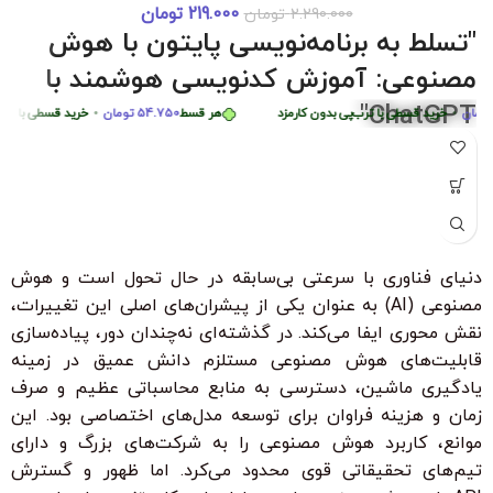
219.000
تومان
2.290.000
تومان
دوره 0 تا 
هر قسط
87.250
تومان
•
خرید قسطی با ترب‌پی بدون کارمزد
هر قسط
87.250
تومان
•
خ
"تسلط به برنامه‌نویسی پایتون با هوش
هر قسط
449.975
تومان
•
خرید قسطی با ترب‌پی بدون کارمزد
هر قسط
5
مصنوعی: آموزش کدنویسی هوشمند با
ChatGPT"
•
خرید قسطی با ترب‌پی بدون کارمزد
هر قسط
54.750
تومان
•
خرید قسطی با ترب‌پی ب
"با شرکت در این دوره جامع و کاربردی، به راحتی مهارت‌های
برنامه‌نویسی پایتون را از سطح مبتدی تا پیشرفته با کمک هوش
مصنوعی ChatGPT بیاموزید. این دوره، با بیش از 6 ساعت محتوای
آموزشی، شما را قادر می‌سازد تا به سرعت الگوریتم‌های پیچیده را
درک کرده و اپلیکیشن‌های هوشمند ایجاد کنید. مناسب برای تمامی
دنیای فناوری با سرعتی بی‌سابقه در حال تحول است و هوش
سطوح با زیرنویس فارسی حرفه‌ای و امکان دانلود و تماشای آنلاین."
مصنوعی (AI) به عنوان یکی از پیشران‌های اصلی این تغییرات،
ویژگی‌های کلیدی:
نقش محوری ایفا می‌کند. در گذشته‌ای نه‌چندان دور، پیاده‌سازی
بدون نیاز به تجربه قبلی برنامه‌نویسی
قابلیت‌های هوش مصنوعی مستلزم دانش عمیق در زمینه
یادگیری ماشین، دسترسی به منابع محاسباتی عظیم و صرف
زیرنویس فارسی با ترجمه حرفه‌ای
زمان و هزینه فراوان برای توسعه مدل‌های اختصاصی بود. این
۳۰ ٪ تخفیف ویژه برای دانشجویان و دانش آموزان
موانع، کاربرد هوش مصنوعی را به شرکت‌های بزرگ و دارای
تیم‌های تحقیقاتی قوی محدود می‌کرد. اما ظهور و گسترش