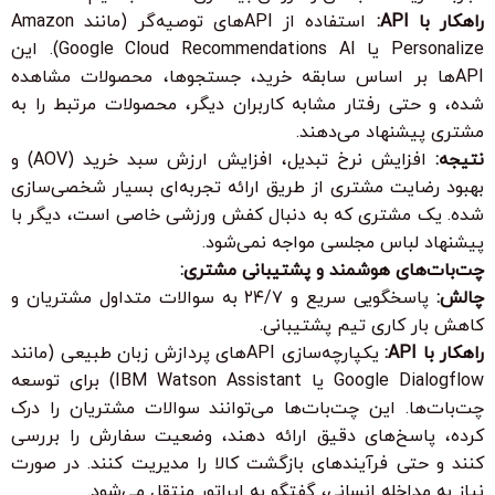
راهکار با API:
استفاده از APIهای توصیه‌گر (مانند Amazon
Personalize یا Google Cloud Recommendations AI). این
APIها بر اساس سابقه خرید، جستجوها، محصولات مشاهده
شده، و حتی رفتار مشابه کاربران دیگر، محصولات مرتبط را به
مشتری پیشنهاد می‌دهند.
نتیجه:
افزایش نرخ تبدیل، افزایش ارزش سبد خرید (AOV) و
بهبود رضایت مشتری از طریق ارائه تجربه‌ای بسیار شخصی‌سازی
شده. یک مشتری که به دنبال کفش ورزشی خاصی است، دیگر با
پیشنهاد لباس مجلسی مواجه نمی‌شود.
چت‌بات‌های هوشمند و پشتیبانی مشتری:
چالش:
پاسخگویی سریع و ۲۴/۷ به سوالات متداول مشتریان و
کاهش بار کاری تیم پشتیبانی.
راهکار با API:
یکپارچه‌سازی APIهای پردازش زبان طبیعی (مانند
Google Dialogflow یا IBM Watson Assistant) برای توسعه
چت‌بات‌ها. این چت‌بات‌ها می‌توانند سوالات مشتریان را درک
کرده، پاسخ‌های دقیق ارائه دهند، وضعیت سفارش را بررسی
کنند و حتی فرآیندهای بازگشت کالا را مدیریت کنند. در صورت
نیاز به مداخله انسانی، گفتگو به اپراتور منتقل می‌شود.