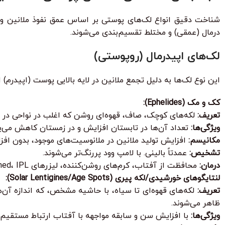
شناخت دقیق انواع لک‌های پوستی بر اساس عمق نفوذ ملانین و ع
درمال (عمقی) و مختلط تقسیم‌بندی می‌شوند.
لک‌های اپیدرمال (روپوستی)
این نوع لک‌ها به دلیل تجمع ملانین در لایه بالایی پوست (اپیدر
کک و مک (Ephelides):
تعریف:
لکه‌های کوچک، صاف، قهوه‌ای روشن که اغلب در نواحی در م
ویژگی‌ها:
تعداد آن‌ها در تابستان افزایش و در زمستان کاهش می‌یاب
مکانیسم:
افزایش تولید ملانین در ملانوسیت‌های موجود، بدون افزا
تشخیص:
عمدتاً بالینی. با لامپ وود پررنگ‌تر می‌شوند.
درمان:
محافظت از آفتاب، کرم‌های روشن‌کننده، لیزرهای Q-switched، IPL.
لنتایگوهای خورشیدی/لکه پیری (Solar Lentigines/Age Spots):
تعریف:
لکه‌های قهوه‌ای تا سیاه، با حاشیه مشخص، که اندازه آن‌
ظاهر می‌شوند.
ویژگی‌ها:
با افزایش سن و سابقه مواجهه با آفتاب ارتباط مستقیم د