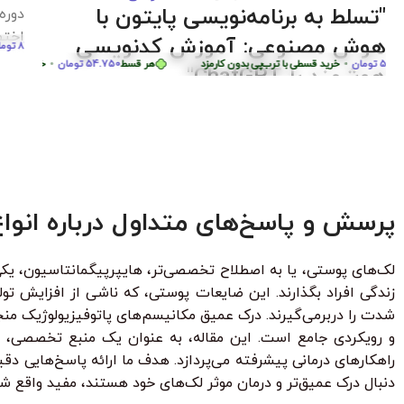
دوره آموزش lutter
برنا
سطی با ترب‌پی بدون کارمزد
پروژ
بساز
هر قسط
87.250
تومان
•
خرید قسطی با ترب‌پی بدون کارمزد
هر قسط
87.250
تومان
•
خ
هر قسط
124.750
تومان
•
خرید قسطی با ترب‌پی بدون کارمزد
هر قسط
750
پرسش و پاسخ‌های متداول درباره انواع
لک‌های پوستی، یا به اصطلاح تخصصی‌تر، هایپرپیگمانتاسیون، یکی 
زندگی افراد بگذارند. این ضایعات پوستی، که ناشی از افزایش تو
شدت را دربرمی‌گیرند. درک عمیق مکانیسم‌های پاتوفیزیولوژیک م
و رویکردی جامع است. این مقاله، به عنوان یک منبع تخصصی، ب
راهکارهای درمانی پیشرفته می‌پردازد. هدف ما ارائه پاسخ‌هایی 
دنبال درک عمیق‌تر و درمان موثر لک‌های خود هستند، مفید واقع شو