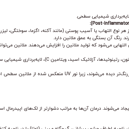
ر نوع التهاب یا آسیب پوستی (مانند آکنه، اگزما، سوختگی، لیزر، 
ند. رنگ آن بستگی به عمق ملانین دارد.
 می‌شود که تولید ملانین را افزایش می‌دهند. ملانین می‌تواند به درم ن
ویتامین C)، لایه‌برداری شیمیایی سطحی، لیزرهای غیرتهاجمی.
لک‌های اپیدرمال معمولاً با لامپ وود (Wood’s Lamp) واضح‌تر و پررنگ‌ت
ایجاد می‌شوند. درمان آن‌ها به مراتب دشوارتر از لک‌های اپیدرمال 
ر ناحیه اطراف چشم، پیشانی، گیجگاه و بینی (اوتا) یا در ناحیه کتف 