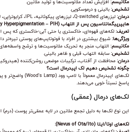
مکانیسم:
افزایش تعداد ملانوسیت‌ها و تولید ملانین.
تشخیص:
بالینی و درموسکوپی.
درمان:
لیزرهای Q-switched، لیزرهای پیکوثانیه، IPL، کرایوتراپی، لایه‌برداری شیمیایی سطحی.
هایپرپیگمانتاسیون پس از التهاب (Post-Inflammatory Hyperpigmentation – PIH):
تعریف:
لکه‌های قهوه‌ای، خاکستری یا حتی آبی-خاکستری که پس از ه
ویژگی‌ها:
شیوع بیشتری در افراد با فوتوتایپ‌های پوستی تیره‌تر دار
مکانیسم:
التهاب منجر به تحریک ملانوسیت‌ها و ترشح واسطه‌های التهابی
تشخیص:
سابقه التهاب قبلی و ظاهر بالینی.
درمان:
محافظت از آفتاب، ترکیبات موضعی روشن‌کننده (هیدروکینون، رتینوئیدها، آزلائیک اسید، 
چگونه تشخیص دهیم لک اپیدرمال است؟
پاسخ نسبتاً خوبی می‌دهند.
لک‌های درمال (عمقی)
این نوع لک‌ها به دلیل تجمع ملانین در لایه عمقی‌تر پوست (درم) 
لکه‌های اوتا/ایتا (Nevus of Ota/Ito):
تعریف:
لکه‌های مادرزادی آبی-خاکستری تا قهوه‌ای تیره که معمولاً د