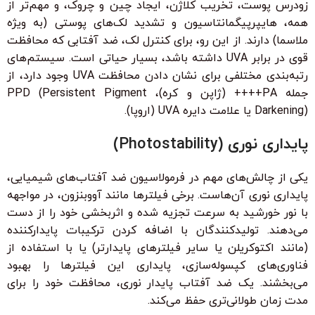
زودرس پوست، تخریب کلاژن، ایجاد چین و چروک، و مهم‌تر از
همه، هایپرپیگمانتاسیون و تشدید لک‌های پوستی (به ویژه
ملاسما) دارند. از این رو، برای کنترل لک، ضد آفتابی که محافظت
قوی در برابر UVA داشته باشد، بسیار حیاتی است. سیستم‌های
رتبه‌بندی مختلفی برای نشان دادن محافظت UVA وجود دارد، از
جمله PA++++ (ژاپن و کره)، PPD (Persistent Pigment
Darkening) یا علامت دایره UVA (اروپا).
پایداری نوری (Photostability)
یکی از چالش‌های مهم در فرمولاسیون ضد آفتاب‌های شیمیایی،
پایداری نوری آن‌هاست. برخی فیلترها مانند آووبنزون، در مواجهه
با نور خورشید به سرعت تجزیه شده و اثربخشی خود را از دست
می‌دهند. تولیدکنندگان با اضافه کردن ترکیبات پایدارکننده
(مانند اکتوکریلن یا سایر فیلترهای پایدارتر) یا با استفاده از
فناوری‌های کپسوله‌سازی، پایداری این فیلترها را بهبود
می‌بخشند. یک ضد آفتاب پایدار نوری، محافظت خود را برای
مدت زمان طولانی‌تری حفظ می‌کند.