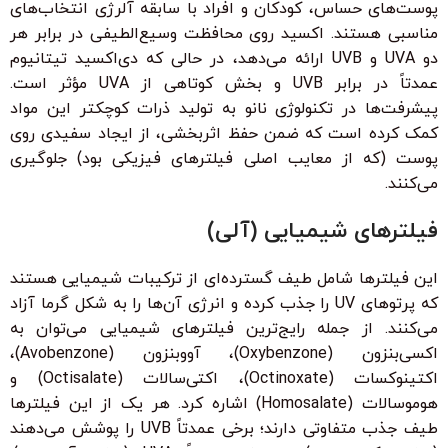
پوست‌های حساس، کودکان و افراد با سابقه آلرژی انتخاب‌های
مناسبی هستند. اکسید روی محافظت وسیع‌الطیفی در برابر هر
دو UVA و UVB ارائه می‌دهد، در حالی که دی‌اکسید تیتانیوم
عمدتاً در برابر UVB و بخش کوتاهی از UVA مؤثر است.
پیشرفت‌ها در تکنولوژی نانو به تولید ذرات کوچکتر این مواد
کمک کرده است که ضمن حفظ اثربخشی، از ایجاد سفیدی روی
پوست (که از معایب اصلی فیلترهای فیزیکی بود) جلوگیری
می‌کنند.
فیلترهای شیمیایی (آلی)
این فیلترها شامل طیف گسترده‌ای از ترکیبات شیمیایی هستند
که پرتوهای UV را جذب کرده و انرژی آن‌ها را به شکل گرما آزاد
می‌کنند. از جمله رایج‌ترین فیلترهای شیمیایی می‌توان به
اکسی‌بنزون (Oxybenzone)، آووبنزون (Avobenzone)،
اکتینوکسات (Octinoxate)، اکتی‌سالات (Octisalate) و
هوموسالات (Homosalate) اشاره کرد. هر یک از این فیلترها
طیف جذب متفاوتی دارند؛ برخی عمدتاً UVB را پوشش می‌دهند