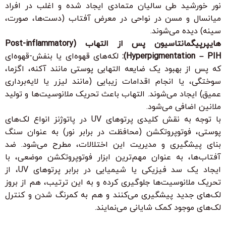
نور خورشید طی سالیان متمادی ایجاد شده و اغلب در افراد
میانسال و مسن در نواحی در معرض آفتاب (دست‌ها، صورت،
سینه) دیده می‌شوند.
هایپرپیگمانتاسیون پس از التهاب (Post-inflammatory
Hyperpigmentation – PIH):
لکه‌های قهوه‌ای یا بنفش-قهوه‌ای
که پس از بهبود یک ضایعه التهابی پوستی مانند آکنه، اگزما،
سوختگی، یا انجام اقدامات زیبایی (مانند لیزر یا لایه‌برداری
عمیق) ایجاد می‌شوند. التهاب باعث تحریک ملانوسیت‌ها و تولید
ملانین اضافی می‌شود.
با توجه به نقش کلیدی پرتوهای UV در پاتوژنز انواع لک‌های
پوستی، فوتوپروتکشن (محافظت در برابر نور) به عنوان سنگ
بنای پیشگیری و مدیریت این اختلالات، مطرح می‌شود. ضد
آفتاب‌ها، به عنوان مهم‌ترین ابزار فوتوپروتکشن موضعی، با
ایجاد یک سد فیزیکی یا شیمیایی در برابر پرتوهای UV، از
تحریک ملانوسیت‌ها جلوگیری کرده و به این ترتیب، هم از بروز
لک‌های جدید پیشگیری می‌کنند و هم به کمرنگ شدن و کنترل
لک‌های موجود کمک شایانی می‌نمایند.