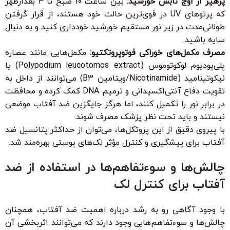
پرهیز از اوج تابش خورشید:
بین ساعت 10 صبح تا 4 بعدازظهر
که پرتوهای UV در قوی‌ترین حالت خود هستند، از قرار گرفتن
طولانی‌مدت در زیر نور مستقیم خورشید خودداری کنید و به دنبال
سایه باشید.
مصرف مکمل‌های خوراکی فوتوپروتکتیو:
مکمل‌هایی مانند عصاره
پلی‌پودیوم لوکوتوموس (Polypodium leucotomos extract) یا
نیکوتینامید (Nicotinamide/ویتامین B3) می‌توانند از داخل به
تقویت دفاع آنتی‌اکسیدانی و ترمیم DNA کمک کرده و محافظت
در برابر نور را تکمیل کنند، اما هرگز جایگزین ضد آفتاب موضعی
نیستند و باید تحت نظر پزشک مصرف شوند.
با پیروی دقیق از این پروتکل‌ها، می‌توان از حداکثر پتانسیل ضد
آفتاب برای پیشگیری و کنترل مؤثر لک‌های پوستی بهره‌مند شد.
چالش‌ها و سوءتفاهم‌ها در استفاده از ضد
آفتاب برای کنترل لک
با وجود آگاهی رو به رشد درباره اهمیت ضد آفتاب، همچنان
چالش‌ها و سوءتفاهم‌هایی وجود دارند که می‌توانند اثربخشی آن