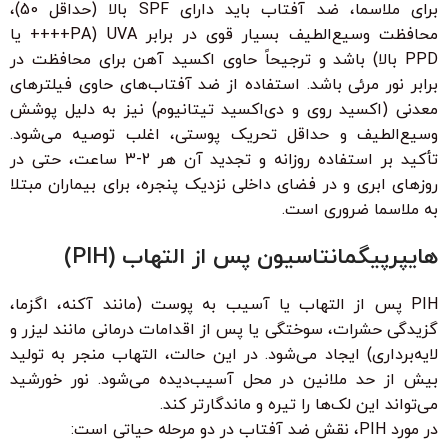
برای ملاسما، ضد آفتاب باید دارای SPF بالا (حداقل 50)،
محافظت وسیع‌الطیف بسیار قوی در برابر UVA (PA++++ یا
PPD بالا) باشد و ترجیحاً حاوی اکسید آهن برای محافظت در
برابر نور مرئی باشد. استفاده از ضد آفتاب‌های حاوی فیلترهای
معدنی (اکسید روی و دی‌اکسید تیتانیوم) نیز به دلیل پوشش
وسیع‌الطیف و حداقل تحریک پوستی، اغلب توصیه می‌شود.
تأکید بر استفاده روزانه و تجدید آن هر 2-3 ساعت، حتی در
روزهای ابری و در فضای داخلی نزدیک پنجره، برای بیماران مبتلا
به ملاسما ضروری است.
هایپرپیگمانتاسیون پس از التهاب (PIH)
PIH پس از التهاب یا آسیب به پوست (مانند آکنه، اگزما،
گزیدگی حشرات، سوختگی یا پس از اقدامات درمانی مانند لیزر و
لایه‌برداری) ایجاد می‌شود. در این حالت، التهاب منجر به تولید
بیش از حد ملانین در محل آسیب‌دیده می‌شود. نور خورشید
می‌تواند این لک‌ها را تیره و ماندگارتر کند.
در مورد PIH، نقش ضد آفتاب در دو مرحله حیاتی است: