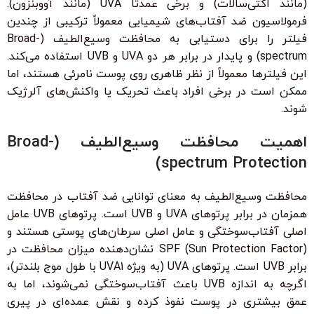
(مانند اکتی‌سالات) و برخی عمدتاً UVA (مانند آووبنزون).
فرمولاسیون ضد آفتاب‌های شیمیایی معمولاً ترکیبی از چندین
فیلتر را برای دستیابی به محافظت وسیع‌الطیف (Broad-
spectrum) و پایدار در برابر هر دو UVA و UVB استفاده می‌کند.
این فیلترها معمولاً از نظر ظاهری روی پوست نامرئی هستند، اما
ممکن است در برخی افراد باعث تحریک یا واکنش‌های آلرژیک
شوند.
اهمیت محافظت وسیع‌الطیف (Broad-
spectrum Protection)
محافظت وسیع‌الطیف به معنای توانایی ضد آفتاب در محافظت
همزمان در برابر پرتوهای UVA و UVB است. پرتوهای UVB عامل
اصلی آفتاب‌سوختگی و عامل اصلی سرطان‌های پوستی هستند و
SPF (Sun Protection Factor) نشان‌دهنده میزان محافظت در
برابر UVB است. پرتوهای UVA (به ویژه UVA1 با طول موج بلندتر)،
اگرچه به اندازه UVB باعث آفتاب‌سوختگی نمی‌شوند، اما به
عمق بیشتری در پوست نفوذ کرده و نقش عمده‌ای در پیری