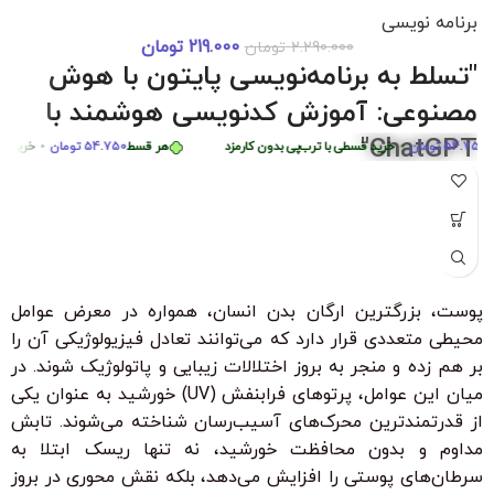
برنامه نویسی
219.000
تومان
2.290.000
تومان
دوره 0 تا 
د
هر قسط
87.250
تومان
•
خرید قسطی با ترب‌پی بدون کارمزد
هر قسط
87.250
"تسلط به برنامه‌نویسی پایتون با هوش
هر قسط
449.975
تومان
•
خرید قسطی با ترب‌پی بدون کارمزد
مصنوعی: آموزش کدنویسی هوشمند با
ChatGPT"
54
تومان
•
خرید قسطی با ترب‌پی بدون کارمزد
هر قسط
54.750
تومان
•
خرید قسطی با
"با شرکت در این دوره جامع و کاربردی، به راحتی مهارت‌های
برنامه‌نویسی پایتون را از سطح مبتدی تا پیشرفته با کمک هوش
مصنوعی ChatGPT بیاموزید. این دوره، با بیش از 6 ساعت محتوای
آموزشی، شما را قادر می‌سازد تا به سرعت الگوریتم‌های پیچیده را
درک کرده و اپلیکیشن‌های هوشمند ایجاد کنید. مناسب برای تمامی
پوست، بزرگترین ارگان بدن انسان، همواره در معرض عوامل
سطوح با زیرنویس فارسی حرفه‌ای و امکان دانلود و تماشای آنلاین."
محیطی متعددی قرار دارد که می‌توانند تعادل فیزیولوژیکی آن را
ویژگی‌های کلیدی:
بر هم زده و منجر به بروز اختلالات زیبایی و پاتولوژیک شوند. در
بدون نیاز به تجربه قبلی برنامه‌نویسی
میان این عوامل، پرتوهای فرابنفش (UV) خورشید به عنوان یکی
از قدرتمندترین محرک‌های آسیب‌رسان شناخته می‌شوند. تابش
زیرنویس فارسی با ترجمه حرفه‌ای
مداوم و بدون محافظت خورشید، نه تنها ریسک ابتلا به
۳۰ ٪ تخفیف ویژه برای دانشجویان و دانش آموزان
سرطان‌های پوستی را افزایش می‌دهد، بلکه نقش محوری در بروز