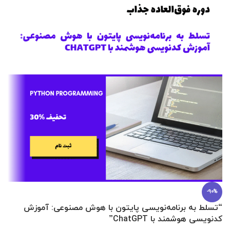
-90%
“تسلط به برنامه‌نویسی پایتون با هوش مصنوعی: آموزش
0 تا 100 عطرسازی + (30 فرمولاسیون
کدنویسی هوشمند با ChatGPT”
آ