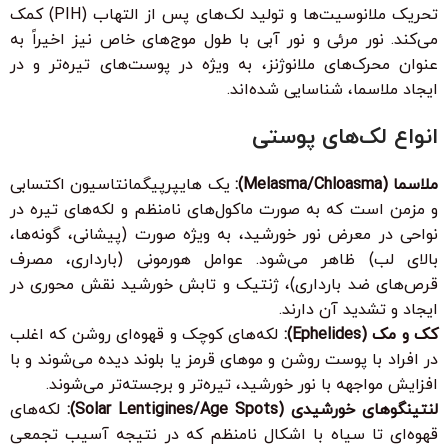
تحریک ملانوسیت‌ها و تولید لک‌های پس از التهاب (PIH) کمک
می‌کند. نور مرئی و نور آبی با طول موج‌های خاص نیز اخیراً به
عنوان محرک‌های ملانوژنز، به ویژه در پوست‌های تیره‌تر و در
ایجاد ملاسما، شناسایی شده‌اند.
انواع لک‌های پوستی
ملاسما (Melasma/Chloasma):
یک هایپرپیگمانتاسیون اکتسابی
و مزمن است که به صورت ماکول‌های نامنظم و لکه‌های تیره در
نواحی در معرض نور خورشید، به ویژه صورت (پیشانی، گونه‌ها،
بالای لب) ظاهر می‌شود. عوامل هورمونی (بارداری، مصرف
قرص‌های ضد بارداری)، ژنتیک و تابش خورشید نقش محوری در
ایجاد و تشدید آن دارند.
کک و مک (Ephelides):
لکه‌های کوچک و قهوه‌ای روشن که اغلب
در افراد با پوست روشن و موهای قرمز یا بلوند دیده می‌شوند و با
افزایش مواجهه با نور خورشید، تیره‌تر و برجسته‌تر می‌شوند.
لنتینگوهای خورشیدی (Solar Lentigines/Age Spots):
لکه‌های
قهوه‌ای تا سیاه با اشکال نامنظم که در نتیجه آسیب تجمعی