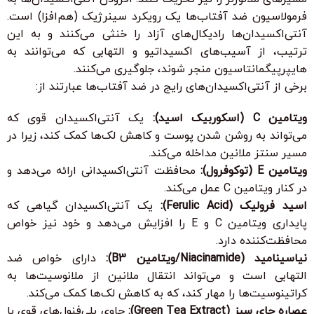
فرمولاسیون ضد آفتاب‌ها یک رویکرد سینرژیک (هم‌افزا) است.
آنتی‌اکسیدان‌ها رادیکال‌های آزاد را خنثی می‌کنند و به این
ترتیب، از آسیب‌های اکسیداتیو و التهابی که می‌توانند به
هایپرپیگمانتاسیون منجر شوند، جلوگیری می‌کنند.
برخی از آنتی‌اکسیدان‌های رایج در ضد آفتاب‌ها عبارتند از:
ویتامین C (اسکوربیک اسید):
یک آنتی‌اکسیدان قوی که
می‌تواند به روشن شدن پوست و کاهش لک‌ها کمک کند، زیرا در
مسیر سنتز ملانین مداخله می‌کند.
ویتامین E (توکوفرول):
محافظت آنتی‌اکسیدانی ارائه می‌دهد و
در کنار ویتامین C عمل می‌کند.
اسید فرولیک (Ferulic Acid):
یک آنتی‌اکسیدان گیاهی که
پایداری ویتامین C و E را افزایش می‌دهد و خود نیز خواص
محافظت‌کننده دارد.
نیاسینامید (Niacinamide/ویتامین B3):
دارای خواص ضد
التهابی است و می‌تواند انتقال ملانین از ملانوسیت‌ها به
کراتینوسیت‌ها را مهار کند، که به کاهش لک‌ها کمک می‌کند.
عصاره چای سبز (Green Tea Extract):
حاوی پلی‌فنول‌های قوی با