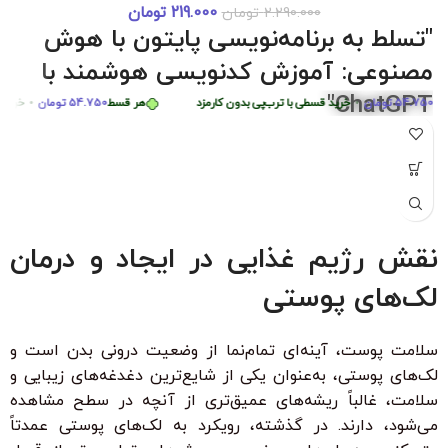
219.000
تومان
2.290.000
تومان
دوره 0 تا 
زد
هر قسط
87.250
تومان
•
خرید قسطی با ترب‌پی بدون کارمزد
هر قسط
7.250
"تسلط به برنامه‌نویسی پایتون با هوش
هر قسط
449.975
تومان
•
خرید قسطی با ترب‌پی بدون کارمزد
مصنوعی: آموزش کدنویسی هوشمند با
ChatGPT"
54.7
تومان
•
خرید قسطی با ترب‌پی بدون کارمزد
هر قسط
54.750
تومان
•
خرید قسطی 
"با شرکت در این دوره جامع و کاربردی، به راحتی مهارت‌های
برنامه‌نویسی پایتون را از سطح مبتدی تا پیشرفته با کمک هوش
مصنوعی ChatGPT بیاموزید. این دوره، با بیش از 6 ساعت محتوای
آموزشی، شما را قادر می‌سازد تا به سرعت الگوریتم‌های پیچیده را
درک کرده و اپلیکیشن‌های هوشمند ایجاد کنید. مناسب برای تمامی
نقش رژیم غذایی در ایجاد و درمان
سطوح با زیرنویس فارسی حرفه‌ای و امکان دانلود و تماشای آنلاین."
لک‌های پوستی
ویژگی‌های کلیدی:
بدون نیاز به تجربه قبلی برنامه‌نویسی
سلامت پوست، آینه‌ای تمام‌نما از وضعیت درونی بدن است و
زیرنویس فارسی با ترجمه حرفه‌ای
لک‌های پوستی، به‌عنوان یکی از شایع‌ترین دغدغه‌های زیبایی و
۳۰ ٪ تخفیف ویژه برای دانشجویان و دانش آموزان
سلامت، غالباً ریشه‌های عمیق‌تری از آنچه در سطح مشاهده
می‌شود، دارند. در گذشته، رویکرد به لک‌های پوستی عمدتاً