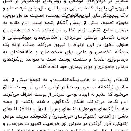
متمرکز بر درمان‌های موضعی و روش‌های تهاجمی‌تر از قبیل
لیزردرمانی یا پیلینگ شیمیایی بود. با این حال، با پیشرفت علم و
درک پیچیدگی‌های فیزیوپاتولوژیک پوست، اهمیت عوامل درونی،
به‌ویژه تغذیه، بیش از پیش آشکار شده است. این مقاله به
بررسی جامع نقش رژیم غذایی در ایجاد، تشدید و همچنین
درمان لک‌های پوستی می‌پردازد و مکانیزم‌های بیوشیمیایی و
سلولی دخیل در این ارتباط را تبیین می‌کند. هدف، ارائه یک
دیدگاه تخصصی و علمی برای متخصصان و علاقه‌مندان به
درماتولوژی، تغذیه و سلامت پوست است تا بتوانند رویکردهای
درمانی جامع‌تری را برای بیماران خود اتخاذ کنند.
لک‌های پوستی یا هایپرپیگمانتاسیون، به تجمع بیش از حد
ملانین (رنگدانه طبیعی پوست) در نواحی خاصی از پوست اطلاق
می‌شود که منجر به ایجاد نواحی تیره‌تر از پوست اطراف می‌گردد.
این لک‌ها می‌توانند اشکال گوناگونی داشته باشند؛ از جمله
ملاسما (لک‌های هورمونی)، لک‌های پس از التهاب (PIH)، لک‌های
ناشی از آفتاب (لنتيگوهای خورشیدی) و کک‌ومک. هرچند عوامل
ژنتیکی، قرار گرفتن در معرض نور خورشید، تغییرات هورمونی و
التهاب از علل اصلی شناخته شده‌اند، شواهد فزاینده‌ای نشان