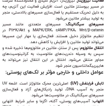
فعالیت تیروزیناز:
تیروزیناز، آنزیم کلیدی و محدودکننده سرعت
در مسیر بیوسنتز ملانین است. افزایش فعالیت این آنزیم، چه
به دلیل تحریک مستقیم یا فعال‌سازی مسیرهای بالادستی، منجر
به تولید بیشتر ملانین می‌شود.
مسیرهای سیگنالینگ:
مسیرهای متعددی مانند مسیر
MAPK/ERK، cAMP/PKA، Wnt/β-catenin و PI3K/Akt در
تنظیم ملانوژنز دخیل هستند. فعال‌سازی یا مهار این مسیرها
می‌تواند تولید ملانین را افزایش یا کاهش دهد.
انتقال ملانوزوم:
پس از سنتز، ملانین در ملانوزوم‌ها ذخیره شده و
سپس به وسیله دندریت‌های ملانوسیت به کراتینوسیت‌های
مجاور منتقل می‌شود. اختلال در این انتقال نیز می‌تواند به
هایپرپیگمانتاسیون منجر شود.
عوامل داخلی و خارجی مؤثر بر لک‌های پوستی:
تابش فرابنفش (UV):
اصلی‌ترین محرک ملانوژنز است. اشعه UV
منجر به آسیب DNA، تولید رادیکال‌های آزاد و فعال‌سازی
مسیرهای سیگنالینگ در ملانوسیت‌ها می‌شود.
التهاب:
آسیب‌های پوستی، آکنه، اگزما و سایر شرایط التهابی