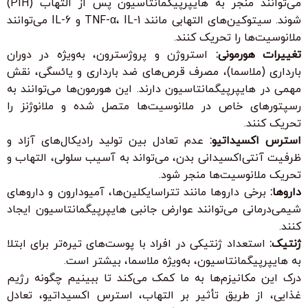
می‌توانند منجر به هایپرپیگمانتاسیون پس از التهاب (PIH)
شوند. سیتوکین‌های التهابی مانند TNF-α، IL-1 و IL-6 می‌توانند
ملانوسیت‌ها را تحریک کنند.
تغییرات هورمونی:
استروژن و پروژسترون، به‌ویژه در دوران
بارداری (ملاسما)، مصرف قرص‌های ضد بارداری و یائسگی، نقش
مهمی در هایپرپیگمانتاسیون دارند. این هورمون‌ها می‌توانند به
رسپتورهای خاص در ملانوسیت‌ها متصل شده و ملانوژنز را
تحریک کنند.
استرس اکسیداتیو:
عدم تعادل بین تولید رادیکال‌های آزاد و
ظرفیت آنتی‌اکسیدانی بدن، می‌تواند به آسیب سلولی، التهاب و
تحریک ملانوسیت‌ها منجر شود.
داروها:
برخی داروها مانند تتراسایکلین‌ها، آمیودارون و داروهای
شیمی‌درمانی می‌توانند عوارض جانبی هایپرپیگمانتاسیون ایجاد
کنند.
ژنتیک:
استعداد ژنتیکی در افراد با پوست‌های تیره‌تر برای ابتلا
به هایپرپیگمانتاسیون، به‌ویژه ملاسما، بیشتر است.
درک این مکانیزم‌ها به ما کمک می‌کند تا ببینیم چگونه رژیم
غذایی، از طریق تأثیر بر التهاب، استرس اکسیداتیو، تعادل