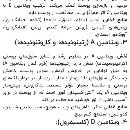
ترمیم و بازسازی پوست کمک می‌کند. ترکیب ویتامین E با
ویتامین C اثر هم‌افزایی در محافظت از پوست دارد.
منابع غذایی:
آجیل (بادام، فندق)، دانه‌ها (تخمه آفتابگردان)،
روغن‌های گیاهی (روغن جوانه گندم، روغن آفتابگردان)،
آووکادو، اسفناج.
۳. ویتامین A (رتینوئیدها و کاروتنوئیدها):
نقش:
ویتامین A در تنظیم رشد و تمایز سلول‌های پوستی
(کراتینوسیت‌ها) نقش دارد. رتینوئیدها (فرم فعال ویتامین A)
به دلیل توانایی در افزایش گردش سلولی پوست، کاهش
چسبندگی سلول‌های ملانین‌دار و مهار تیروزیناز، در درمان لک‌های
پوستی و ملاسما بسیار مؤثر هستند. بتاکاروتن، پیش‌ساز
ویتامین A، یک آنتی‌اکسیدان قوی است که از پوست در برابر
آسیب ناشی از نور خورشید محافظت می‌کند.
منابع غذایی:
جگر، ماهی‌های چرب، هویج، سیب‌زمینی شیرین،
کدو تنبل، اسفناج، کلم پیچ.
۴. ویتامین D (کلسیفرول):