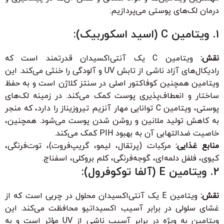
درمان لک‌های پوستی می‌پردازیم:
۱. ویتامین C (اسید اسکوربیک):
نقش:
ویتامین C یک آنتی‌اکسیدان قدرتمند است که
رادیکال‌های آزاد ناشی از تابش UV و آلودگی را خنثی می‌کند. این
ویتامین همچنین کوفاکتور اصلی در سنتز کلاژن است و به حفظ
ساختار و انعطاف‌پذیری پوست کمک می‌کند. در زمینه لک‌های
پوستی، ویتامین C توانایی مهار آنزیم تیروزیناز را دارد، که منجر
به کاهش تولید ملانین و روشن شدن پوست می‌شود. همچنین،
خاصیت ضدالتهابی آن به بهبود PIH کمک می‌کند.
منابع غذایی:
مرکبات (پرتقال، لیمو، گریپ‌فروت)، توت‌فرنگی،
کیوی، فلفل دلمه‌ای، گوجه‌فرنگی، کلم بروکلی، اسفناج.
۲. ویتامین E (آلفا توکوفرول):
نقش:
ویتامین E یک آنتی‌اکسیدان محلول در چربی است که از
غشای سلولی در برابر آسیب اکسیداتیو محافظت می‌کند. این
ویتامین به ویژه در برابر آسیب ناشی از UV مؤثر است و به