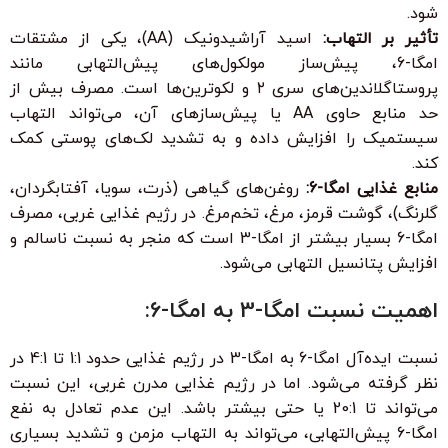
شود.
تأثیر بر التهاب:
اسید آراشیدونیک (AA)، یکی از مشتقات
امگا-6، پیش‌ساز مولکول‌های پیش‌التهابی مانند
پروستاگلاندین‌های سری ۲ و لکوترین‌ها است. مصرف بیش از
حد منابع حاوی AA یا پیش‌سازهای آن، می‌تواند التهاب
سیستمیک را افزایش داده و به تشدید لک‌های پوستی کمک
کند.
منابع غذایی امگا-6:
روغن‌های گیاهی (ذرت، سویا، آفتابگردان،
گلرنگ)، گوشت قرمز، مرغ، تخم‌مرغ. در رژیم غذایی غربی، مصرف
امگا-6 بسیار بیشتر از امگا-3 است که منجر به نسبت ناسالم و
افزایش پتانسیل التهابی می‌شود.
اهمیت نسبت امگا-3 به امگا-6:
نسبت ایده‌آل امگا-6 به امگا-3 در رژیم غذایی حدود 1:1 تا 4:1 در
نظر گرفته می‌شود. اما در رژیم غذایی مدرن غربی، این نسبت
می‌تواند تا 20:1 یا حتی بیشتر باشد. این عدم تعادل به نفع
امگا-6 پیش‌التهابی، می‌تواند به التهاب مزمن و تشدید بسیاری