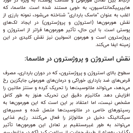
ارتباط بین تعادل هورمونی و سلامت پوست، به ویژه در مورد
هایپرپیگمانتاسیون، به خوبی مستند شده است. ملاسما، که
اغلب به عنوان “ماسک بارداری” شناخته می‌شود، نمونه بارزی از
نقش هورمون‌ها (استروژن و پروژسترون) در ایجاد لک‌های
پوستی است. با این حال، تأثیر هورمون‌ها فراتر از استروژن و
پروژسترون است و هورمون انسولین نیز نقش کلیدی در این
زمینه ایفا می‌کند.
نقش استروژن و پروژسترون در ملاسما:
سطوح بالای استروژن و پروژسترون، که در دوران بارداری، مصرف
قرص‌های ضد بارداری خوراکی و درمان‌های هورمونی جایگزین رخ
می‌دهد، می‌تواند ملانوسیت‌ها را تحریک کرده و سنتز ملانین را
افزایش دهد. مکانیزم دقیق این تحریک هنوز به طور کامل
مشخص نیست، اما اعتقاد بر این است که این هورمون‌ها به
رسپتورهای خاصی در ملانوسیت‌ها متصل شده و مسیرهای
سیگنالینگ دخیل در ملانوژنز را فعال می‌کنند. رژیم غذایی
می‌تواند به طور غیرمستقیم بر تعادل این هورمون‌ها تأثیر
بگذارد، به‌ویژه از طریق حمایت از سلامت کبد (که در متابولیسم