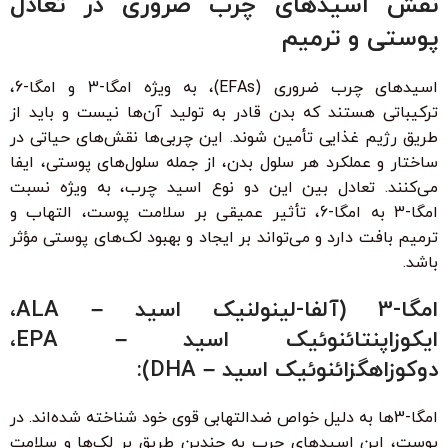
نقش اسیدهای چرب ضروری در تعادل
پوستی و ترمیم
اسیدهای چرب ضروری (EFAs)، به ویژه امگا-3 و امگا-6،
ترکیباتی هستند که بدن قادر به تولید آن‌ها نیست و باید از
طریق رژیم غذایی تأمین شوند. این چربی‌ها نقش‌های حیاتی در
ساختار و عملکرد هر سلول بدن، از جمله سلول‌های پوستی، ایفا
می‌کنند. تعادل بین این دو نوع اسید چرب، به ویژه نسبت
امگا-3 به امگا-6، تأثیر عمیقی بر سلامت پوست، التهاب و
ترمیم بافت دارد و می‌تواند بر ایجاد و بهبود لک‌های پوستی مؤثر
باشد.
امگا-3 (آلفا-لینولنیک اسید – ALA،
ایکوزاپنتائنوئیک اسید – EPA،
دوکوزاهگزائنوئیک اسید – DHA):
امگا-3ها به دلیل خواص ضدالتهابی قوی خود شناخته شده‌اند. در
پوست، این اسیدهای چرب به چندین طریق بر لک‌ها و سلامت