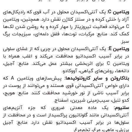
ویتامین C:
یک آنتی‌اکسیدان محلول در آب قوی که رادیکال‌های
آزاد را خنثی کرده و در سنتز کلاژن نقش دارد. همچنین، ویتامین
C می‌تواند فعالیت تیروزیناز را مهار کرده و به روشن شدن لک‌ها
کمک کند. منابع: مرکبات، توت‌ها، فلفل دلمه‌ای، سبزیجات برگ
سبز.
ویتامین E:
یک آنتی‌اکسیدان محلول در چربی که از غشای سلولی
در برابر آسیب اکسیداتیو محافظت می‌کند و اغلب همراه با
ویتامین C برای اثربخشی بیشتر عمل می‌کند. منابع: آجیل،
دانه‌ها، روغن‌های گیاهی، آووکادو.
بتاکاروتن و سایر کاروتنوئیدها:
پیش‌سازهای ویتامین A که
دارای خواص آنتی‌اکسیدانی قوی هستند و می‌توانند از پوست در
برابر آسیب ناشی از نور خورشید محافظت کنند. منابع: هویج،
کدو تنبل، سیب‌زمینی شیرین، اسفناج.
سلنیوم:
یک ماده معدنی ضروری که جزء آنزیم‌های
آنتی‌اکسیدانی مانند گلوتاتیون پراکسیداز است و در محافظت از
سلول‌ها در برابر آسیب اکسیداتیو نقش دارد. منابع: آجیل
برزیلی، ماهی، مرغ، تخم‌مرغ.