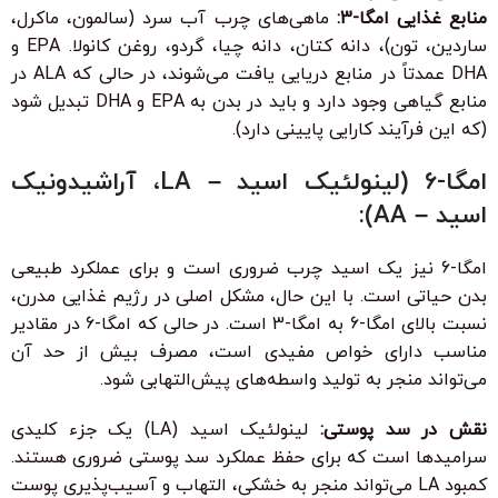
منابع غذایی امگا-3:
ماهی‌های چرب آب سرد (سالمون، ماکرل،
ساردین، تون)، دانه کتان، دانه چیا، گردو، روغن کانولا. EPA و
DHA عمدتاً در منابع دریایی یافت می‌شوند، در حالی که ALA در
منابع گیاهی وجود دارد و باید در بدن به EPA و DHA تبدیل شود
(که این فرآیند کارایی پایینی دارد).
امگا-6 (لینولئیک اسید – LA، آراشیدونیک
اسید – AA):
امگا-6 نیز یک اسید چرب ضروری است و برای عملکرد طبیعی
بدن حیاتی است. با این حال، مشکل اصلی در رژیم غذایی مدرن،
نسبت بالای امگا-6 به امگا-3 است. در حالی که امگا-6 در مقادیر
مناسب دارای خواص مفیدی است، مصرف بیش از حد آن
می‌تواند منجر به تولید واسطه‌های پیش‌التهابی شود.
نقش در سد پوستی:
لینولئیک اسید (LA) یک جزء کلیدی
سرامیدها است که برای حفظ عملکرد سد پوستی ضروری هستند.
کمبود LA می‌تواند منجر به خشکی، التهاب و آسیب‌پذیری پوست