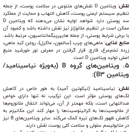
نقش:
ویتامین D نقش‌های متنوعی در سلامت پوست، از جمله
تنظیم سیستم ایمنی پوست، کاهش التهاب و حمایت از عملکرد
سد پوستی دارد. شواهد اولیه نشان می‌دهند که ویتامین D
ممکن است در تنظیم ملانوژنز نیز نقش داشته باشد و کمبود آن
با برخی شرایط پوستی، از جمله هایپرپیگمانتاسیون، مرتبط باشد.
منابع غذایی:
ماهی‌های چرب (سالمون، ماکرل)، روغن کبد ماهی،
زرده تخم‌مرغ، قارچ. قرار گرفتن در معرض نور خورشید منبع
اصلی تولید ویتامین D است.
۵. ویتامین‌های گروه B (به‌ویژه نیاسینامید/
ویتامین B3):
نقش:
نیاسینامید (نیکوتین آمید) به طور خاص در کاهش
لک‌های پوستی مؤثر است. این ترکیب نه تنها دارای خواص
ضدالتهابی است، بلکه مهمتر از آن، می‌تواند انتقال ملانوزوم‌ها
از ملانوسیت‌ها به کراتینوسیت‌ها را مهار کند. این مکانیزم به
کاهش ظهور لک‌های تیره کمک می‌کند. سایر ویتامین‌های B نیز
در متابولیسم سلولی و سلامت کلی پوست نقش دارند.