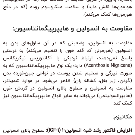
هورمون‌ها نقش دارد) و سلامت میکروبیوم روده (که در دفع
هورمون‌ها کمک می‌کند).
مقاومت به انسولین و هایپرپیگمانتاسیون:
مقاومت به انسولین، وضعیتی که در آن سلول‌های بدن به
انسولین (هورمونی که قند خون را تنظیم می‌کند) به درستی
پاسخ نمی‌دهند، ارتباط نزدیکی با آکانتوزیس نیگریکانس
(Acanthosis Nigricans) دارد؛ یک نوع هایپرپیگمانتاسیون که به
صورت تیرگی و ضخیم شدن پوست در نواحی چین‌خورده بدن
(گردن، زیر بغل، کشاله ران) ظاهر می‌شود. در موارد شدیدتر،
مقاومت به انسولین و سطوح بالای انسولین در گردش خون
(هایپرانسولینمی) می‌تواند به سایر انواع هایپرپیگمانتاسیون نیز
کمک کند.
مکانیزم:
افزایش فاکتور رشد شبه انسولین-۱ (IGF-1):
سطوح بالای انسولین