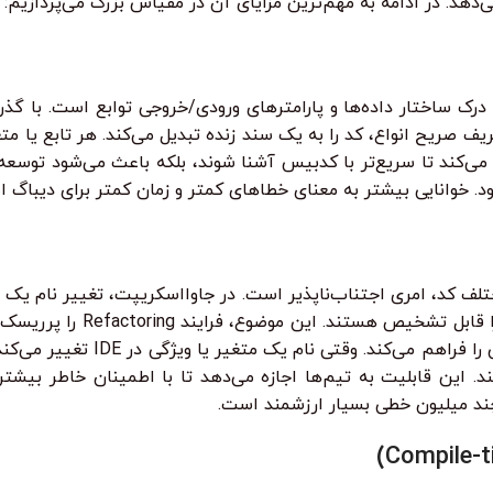
‌دهد. در ادامه به مهم‌ترین مزایای آن در مقیاس بزرگ می‌پردازیم:
رک ساختار داده‌ها و پارامترهای ورودی/خروجی توابع است. با گذر
 صریح انواع، کد را به یک سند زنده تبدیل می‌کند. هر تابع یا متغیر
ی‌کند تا سریع‌تر با کدبیس آشنا شوند، بلکه باعث می‌شود توسعه‌د
ود. خوانایی بیشتر به معنای خطاهای کمتر و زمان کمتر برای دیباگ 
، نیاز به بازسازی (Refactoring) بخش‌های مختلف کد، امری اجتناب‌ناپذیر است. در جاوااسکریپ
شکست‌های ناخواسته در سراسر کدبی
ایستا و پشتیبانی قوی IDEها، امکان ng
 این قابلیت به تیم‌ها اجازه می‌دهد تا با اطمینان خاطر بیشتری
ند میلیون خطی بسیار ارزشمند است.