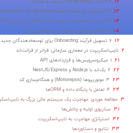
۲. قابلیت Refactoring قدرتمند و ایمن‌تر
۳. تشخیص زودهنگام خطاها (Compile-time vs. Runtime)
۴. تجربه توسعه‌دهنده بهبود یافته (DX) و پشتیبانی IDE بی‌نظیر
۵. همکاری قوی‌تر و مؤثرتر در تیم‌های بزرگ
۶. تسهیل فرآیند Onboarding برای توسعه‌دهندگان جدید
تایپ‌اسکریپت در معماری سازمانی: فراتر از فرانت‌اند
۱. میکروسرویس‌ها و قراردادهای API
۲. بک‌اند با Node.js و NestJS/Express
۳. مونو‌ریپوها (Monorepos) و همگام‌سازی کد
۴. تعامل با پایگاه داده و ORM‌ها
مطالعه موردی: مهاجرت یک سیستم مالی بزرگ به تایپ‌اسک
سناریوی اولیه و چالش‌ها
استراتژی مهاجرت به تایپ‌اسکریپت
نتایج و دستاوردها