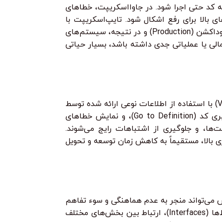
یی بخش عمده‌ای از خطاها در زمان کامپایل (Compile-time) است، قبل از اینکه کد حتی اجرا شود. در جاوااسکریپت، خطاهای
نامطلوب و هزینه‌های بالا برای رفع اشکال شود. تایپ‌اسکریپت با
بررسی سازگاری نوع داده‌ها در زمان کامپایل، بسیاری از این خطاها را از بین می‌برد. این موضوع به معنای تعداد کمتر باگ در محیط پروداکشن (Production) و در نتیجه، سیستم‌های
الی یا عملیاتی جدی داشته باشد، بسیار حیاتی
تایپ‌اسکریپت به طور چشمگیری تجربه توسعه‌دهنده (Developer Experience – DX) را بهبود می‌بخشد. IDEهای مدرن (مانند VS Code) با استفاده از اطلاعات نوعی ارائه شده توسط
تایپ‌اسکریپت، قابلیت‌های بی‌نظیری مانند تکمیل خودکار (Autocompletion) هوشمند، راهنمایی پارامترها (Parameter Hints)، ناوبری کد (Go to Definition)، و نمایش خطاهای
اکیومنت‌ها، و جلوگیری از اشتباهات رایج می‌شوند.
ی بالا، مستقیماً به کاهش زمان توسعه و تحویل
ص می‌تواند منجر به عدم هماهنگی و سوء تفاهم
در مورد انتظارات از APIها و ساختارهای داده شود. تایپ‌اسکریپت با تعریف قراردادهای صریح (Explicit Contracts) برای توابع و رابط‌ها (Interfaces)، ارتباط بین بخش‌های مختلف