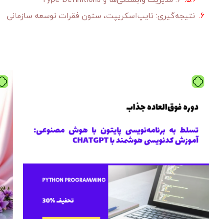
۶. مدیریت وابستگی‌ها و Type Definitions
نتیجه‌گیری: تایپ‌اسکریپت، ستون فقرات توسعه سازمانی