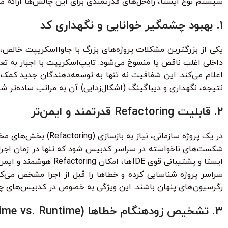
سیستم نوع ایستا، راه‌حل‌های قدرتمندی برای این چالش‌ها ارائه می
۱. بهبود چشمگیر خوانایی و نگهداری کد
یکی از بزرگترین مشکلات پروژه‌های بزرگ با جاوااسکریپت خالص، د
داخلی اغلب ناقص یا منسوخ می‌شود. تایپ‌اسکریپت با اجبار به تعریف
اعلام می‌کند. این شفافیت نه تنها به توسعه‌دهندگان جدید کمک م
نتیجه، نگهداری و دیباگینگ (اشکال‌زدایی) آن به مراتب ساده‌تر ش
۲. قابلیت Refactoring قدرتمند و ایمن‌تر
در یک پروژه سازمانی
سراسر پروژه شناسایی کرده و خطاها را قبل از اجرا مشخص می‌کند.
رگرسیون‌های پنهان باشند. این ویژگی به خصوص در کدبیس‌های چ
۳. تشخیص زودهنگام خطاها (Compile-time vs. Runtime)