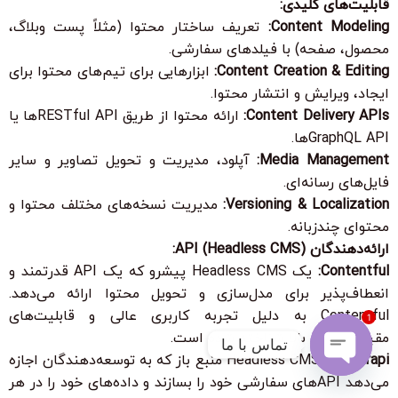
قابلیت‌های کلیدی:
Content Modeling:
تعریف ساختار محتوا (مثلاً پست وبلاگ،
محصول، صفحه) با فیلدهای سفارشی.
Content Creation & Editing:
ابزارهایی برای تیم‌های محتوا برای
ایجاد، ویرایش و انتشار محتوا.
Content Delivery APIs:
ارائه محتوا از طریق RESTful APIها یا
GraphQL APIها.
Media Management:
آپلود، مدیریت و تحویل تصاویر و سایر
فایل‌های رسانه‌ای.
Versioning & Localization:
مدیریت نسخه‌های مختلف محتوا و
محتوای چندزبانه.
ارائه‌دهندگان API (Headless CMS):
Contentful:
یک Headless CMS پیشرو که یک API قدرتمند و
انعطاف‌پذیر برای مدل‌سازی و تحویل محتوا ارائه می‌دهد.
Contentful به دلیل تجربه کاربری عالی و قابلیت‌های
1
مقیاس‌پذیری بالا شناخته شده است.
تماس با ما
Strapi:
یک Headless CMS منبع باز که به توسعه‌دهندگان اجازه
می‌دهد APIهای سفارشی خود را بسازند و داده‌های خود را در هر
Open