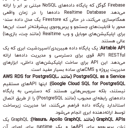
Firebase گوگل که پایگاه داده‌های NoSQL مبتنی بر ابر را ارائه
می‌دهد. Realtime Database داده‌ها را در زمان واقعی
همگام‌سازی می‌کند، در حالی که Firestore یک مدل داده سند-
محور با قابلیت‌های جستجو و پرس‌وجوی پیشرفته‌تر است. این‌ها
برای اپلیکیشن‌های موبایل و وب Realtime (مانند چت، بازی‌ها)
عالی هستند.
Airtable API:
یک پایگاه داده هیبریدی/اسپردشیت ابری که یک
API RESTful قوی برای دسترسی و مدیریت داده‌ها ارائه
می‌دهد. این API برای ساخت اپلیکیشن‌های داخلی، ابزارهای
مدیریت پروژه و CMSهای ساده بسیار مفید است.
PostgreSQL as a Service (مانند AWS RDS for PostgreSQL،
Google Cloud SQL for PostgreSQL):
اینها APIهای مستقیم
نیستند، بلکه سرویس‌هایی هستند که دسترسی به پایگاه
داده‌های رابطه‌ای محبوب (مانند PostgreSQL) را از طریق اتصال
استاندارد پایگاه داده فراهم می‌کنند، اما مدیریت زیرساخت
توسط ارائه‌دهنده ابری انجام می‌شود.
GraphQL APIs (مانند Hasura، Apollo GraphQL):
GraphQL یک
زبان پرس‌وجو برای APIها و یک runtime برای اجرای آن