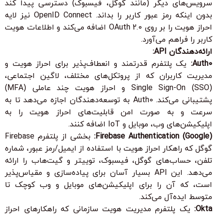
سرویس‌های دیگر (مانند گوگل، فیسبوک) دسترسی پیدا کند
بدون اینکه رمز عبور کاربر را بداند. OpenID Connect نیز لایه
احراز هویت را بر روی OAuth 2.0 اضافه می‌کند و اطلاعات هویت
کاربر را فراهم می‌آورد.
ارائه‌دهندگان API:
Auth0:
یک پلتفرم قدرتمند و انعطاف‌پذیر برای احراز هویت و
مدیریت کاربران که از پروتکل‌های مختلف، لاگین اجتماعی،
Single Sign-On (SSO) و احراز هویت چند عاملی (MFA)
پشتیبانی می‌کند. Auth0 به توسعه‌دهندگان اجازه می‌دهد تا به
سرعت و به صورت امن قابلیت‌های احراز هویت را به
اپلیکیشن‌های وب، موبایل و IoT اضافه کنند.
Firebase Authentication (Google):
بخشی از پلتفرم Firebase
گوگل که راهکار احراز هویت با استفاده از ایمیل/رمز عبور، شماره
تلفن، حساب‌های گوگل، فیسبوک، توییتر و گیت‌هاب را ارائه
می‌دهد. این API بسیار آسان برای پیاده‌سازی و مقیاس‌پذیر
است، که آن را برای اپلیکیشن‌های موبایل و وب کوچک تا
متوسط ایده‌آل می‌کند.
Okta:
یک پلتفرم مدیریت هویت سازمانی که راهکارهای احراز