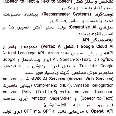
تشخیص و سنتز گفتار (Speech-to-Text & Text-to-Speech):
تبدیل گفتار به متن و برعکس.
توصیه‌گرها (Recommender Systems):
پیشنهاد محصولات،
محتوا یا خدمات بر اساس رفتار کاربر.
مدل‌های Generative AI:
تولید محتوا (متن، تصویر، کد) بر
اساس الگوهای داده.
ارائه‌دهندگان API:
Google Cloud AI ( شامل Vertex AI):
مجموعه‌ای جامع از
APIهای هوش مصنوعی مانند Natural Language API، Vision
AI، Speech-to-Text، Dialogflow (برای چت‌بات‌ها) و Google
Translate. Google به دلیل قدرت پردازشی و پیشرفت‌های
مداوم در هوش مصنوعی، گزینه‌ای بسیار قوی است.
AWS AI Services (Amazon Web Services):
شامل Amazon
Comprehend (NLP)، Amazon Rekognition (بینایی ماشین)،
Amazon Polly (Text-to-Speech)، Amazon Transcribe
(Speech-to-Text) و Amazon SageMaker (برای ساخت،
آموزش و استقرار مدل‌های ML سفارشی).
OpenAI API:
با مدل‌هایی مانند GPT-3.5، GPT-4 (برای تولید