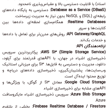
اسناد) با قابلیت دسترسی بالا و مقیاس‌پذیری نامحدود.
Database as a Service (DBaaS):
دسترسی به پایگاه داده‌های
رابطه‌ای (SQL) و NoSQL بدون نیاز به مدیریت زیرساخت.
Realtime Databases:
همگام‌سازی لحظه‌ای داده‌ها بین
کلاینت‌ها و سرور.
API Gateway/GraphQL:
روش‌های مدرن‌تر برای تعامل با داده‌ها
و خدمات بک‌اند.
ارائه‌دهندگان API:
AWS S3 (Simple Storage Service):
پرکاربردترین سرویس
ذخیره‌سازی اشیاء در جهان، با APIهای قدرتمند برای آپلود،
دانلود، مدیریت و دسترسی به فایل‌ها. S3 برای میزبانی استاتیک
وب‌سایت‌ها، پشتیبان‌گیری، ذخیره‌سازی داده‌های دریاچه و
توزیع محتوا ایده‌آل است.
Google Cloud Storage:
معادل S3 از گوگل، با ویژگی‌ها و
APIهای مشابه برای ذخیره‌سازی اشیاء.
Azure Blob Storage:
سرویس ذخیره‌سازی اشیاء مایکروسافت
Azure.
Firebase Realtime Database / Firestore:
بخشی از پلتفرم