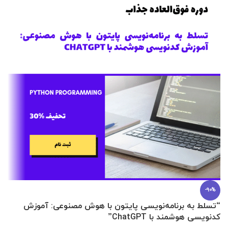
-90%
“تسلط به برنامه‌نویسی پایتون با هوش مصنوعی: آموزش
0 تا 100 عطرسازی + (30 فرمولاسیون
کدنویسی هوشمند با ChatGPT”
آ