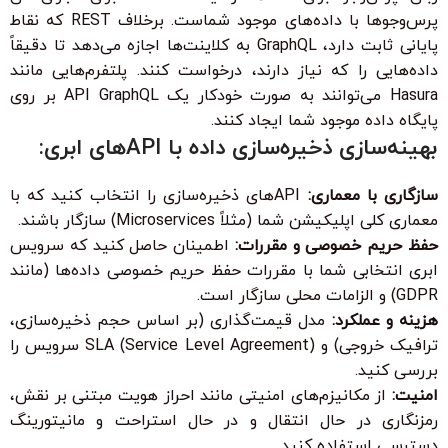
پرس‌وجوها با داده‌های موجود شماست. برخلاف REST که نقاط
پایانی ثابت دارد، GraphQL به کلاینت‌ها اجازه می‌دهد تا دقیقاً
داده‌هایی را که نیاز دارند، درخواست کنند. پلتفرم‌هایی مانند
Hasura می‌توانند به صورت خودکار یک API GraphQL بر روی
پایگاه داده موجود شما ایجاد کنند.
بهینه‌سازی ذخیره‌سازی داده با APIهای ابری:
سازگاری با معماری:
APIهای ذخیره‌سازی را انتخاب کنید که با
معماری کلی اپلیکیشن شما (مثلاً Microservices) سازگار باشند.
حفظ حریم خصوصی و مقررات:
اطمینان حاصل کنید که سرویس
ابری انتخابی شما با مقررات حفظ حریم خصوصی داده‌ها (مانند
GDPR) و الزامات محلی سازگار است.
هزینه و عملکرد:
مدل قیمت‌گذاری (بر اساس حجم ذخیره‌سازی،
ترافیک خروجی) و SLA (Service Level Agreement) سرویس را
بررسی کنید.
امنیت:
از مکانیزم‌های امنیتی مانند احراز هویت مبتنی بر نقش،
رمزنگاری در حال انتقال و در حال استراحت و مانیتورینگ
دسترسی استفاده کنید.