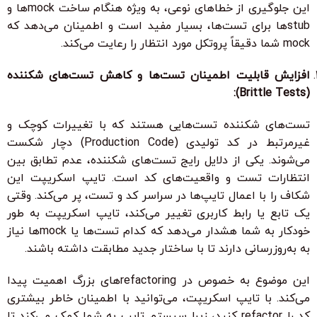
این جلوگیری از خطاهای نوعی، به ویژه هنگام ساخت mockها و
stubها برای تست‌ها، بسیار مفید است و اطمینان می‌دهد که
mock شما دقیقاً پروتکل مورد انتظار را رعایت می‌کند.
افزایش قابلیت اطمینان تست‌ها و کاهش تست‌های شکننده
(Brittle Tests):
تست‌های شکننده تست‌هایی هستند که با تغییرات کوچک و
غیرمرتبط در کد تولیدی (Production Code) دچار شکست
می‌شوند. یکی از دلایل رایج تست‌های شکننده، عدم تطابق بین
انتظارات تست و واقعیت‌های کد است. تایپ اسکریپت این
شکاف را با اعمال تایپ‌ها در سراسر کد و تست، پر می‌کند. وقتی
یک تابع یا رابط کاربری تغییر می‌کند، تایپ اسکریپت به طور
خودکار به شما هشدار می‌دهد که کدام تست‌ها یا mockها نیاز
به به‌روزرسانی دارند تا با ساختار جدید مطابقت داشته باشند.
این موضوع به خصوص در refactoring‌های بزرگ اهمیت پیدا
می‌کند. با تایپ اسکریپت، می‌توانید با اطمینان خاطر بیشتری
کد را refactor کنید، زیرا سیستم تایپ به شما کمک می‌کند تا