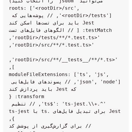
  roots: ['<rootDir>/src', 
'<rootDir>/tests'], // پوشه‌هایی که 
  moduleFileExtensions: ['ts', 'js', 
'json', 'node'], // پسوندهای فایل‌هایی 
    '^.+\\.ts$': 'ts-jest', // تنظیم 