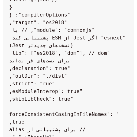
    "module": "commonjs", // یا 
"esnext" اگر Jest از ESM پشتیبانی کند 
    "lib": ["es2018", "dom"], // dom 
"forceConsistentCasingInFileNames": 