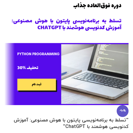
-90%
“تسلط به برنامه‌نویسی پایتون با هوش مصنوعی: آموزش
0 تا 100 عطرسازی + (30 فرمولاسیون
کدنویسی هوشمند با ChatGPT”
آ