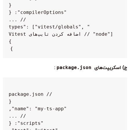
    "types": ["vitest/globals", 
}

ج) اسکریپت‌های
package.json
: