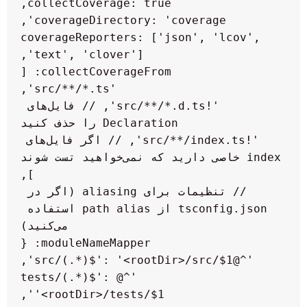
  coverageReporters: ['json', 'lcov', 
    '!src/**/*.d.ts', // فایل‌های 
    '!src/**/index.ts', // اگر فایل‌های 
  // تنظیمات برای aliasing (اگر در 
tsconfig.json از path alias استفاده 
    '^@tests/(.*)$': 