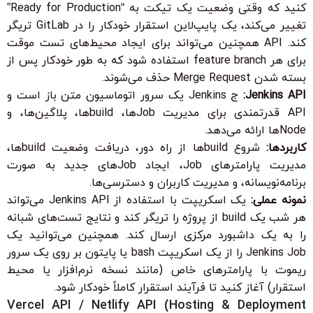
کنید که وقتی وضعیت یک تیکت به “Ready for Production”
تغییر می‌کند، یک پایپ‌لاین استقرار خودکار را در GitLab تریگر
کند. API همچنین می‌تواند برای ایجاد محیط‌های تست موقت
برای هر feature branch استفاده شود که به طور خودکار پس از
بسته شدن Merge Request حذف می‌شوند.
Jenkins API:
ج Jenkins یک سرور اتوماسیون متن باز است و
API قدرتمندی برای مدیریت Jobها، buildها، پلاگین‌ها، و
Nodeها ارائه می‌دهد.
کاربردها:
شروع buildها از راه دور، دریافت وضعیت buildها،
مدیریت پارامترهای Job، ایجاد Jobهای جدید به صورت
برنامه‌نویسانه، و مدیریت کاربران و دسترسی‌ها.
نمونه عملی:
یک اسکریپت با استفاده از Jenkins API می‌تواند
هر شب یک build از پروژه را تریگر کند و نتایج تست‌های شبانه
را به یک داشبورد مرکزی ارسال کند. همچنین می‌توانید یک
Jenkins Job را از یک اسکریپت bash یا پایتون بر روی یک سرور
ریموت با پارامترهای خاص (مانند نسخه نرم‌افزار یا محیط
استقرار) آغاز کنید تا فرآیند استقرار کاملاً خودکار شود.
Vercel API / Netlify API (Hosting & Deployment