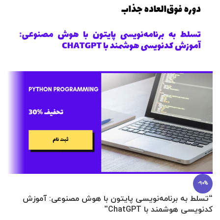
-90%
“تسلط به برنامه‌نویسی پایتون با هوش مصنوعی: آموزش
0 تا 100 عطرسازی + (30 فرمولاسیون
کدنویسی هوشمند با ChatGPT”
آ