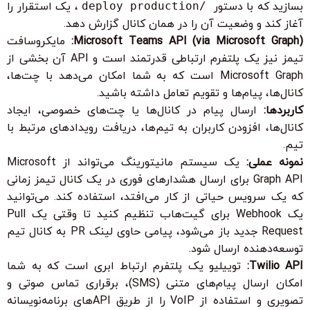
بسازید که با دستور
/deploy production
، یک استقرار را
آغاز کند و وضعیت آن را در همان کانال گزارش دهد.
Microsoft Teams API (via Microsoft Graph):
مایکروسافت
تیمز نیز یک پلتفرم ارتباطی قدرتمند است و API آن بخشی از
Microsoft Graph است که به شما امکان می‌دهد با چت‌ها،
کانال‌ها، پیام‌ها و تقویم تعامل داشته باشید.
کاربردها:
ارسال پیام در کانال‌ها یا چت‌های خصوصی، ایجاد
کانال‌ها، افزودن کاربران به تیم‌ها، دریافت رویدادهای مرتبط با
تیم.
نمونه عملی:
یک سیستم مانیتورینگ می‌تواند از Microsoft
Graph API برای ارسال هشدارهای فوری در یک کانال تیمز زمانی
که یک سرویس حیاتی از کار می‌افتد، استفاده کند. می‌توانید
یک Webhook برای گیت‌هاب تنظیم کنید تا وقتی یک Pull
Request جدید باز می‌شود، پیامی حاوی لینک PR به کانال تیم
توسعه‌دهنده ارسال شود.
Twilio API:
توییلیو یک پلتفرم ارتباط ابری است که به شما
امکان ارسال پیام‌های متنی (SMS)، برقراری تماس صوتی و
تصویری و استفاده از VoIP را از طریق APIهای برنامه‌نویسانه