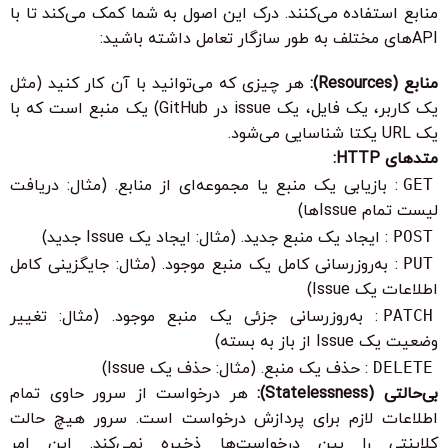
منابع استفاده می‌کنند. درک این اصول به شما کمک می‌کند تا با
APIهای مختلف به طور سازگار تعامل داشته باشید:
منابع (Resources):
هر چیزی که می‌توانید با آن کار کنید (مثل
یک کاربر، یک فایل، یک issue در GitHub) یک منبع است که با
یک URL یکتا شناسایی می‌شود.
متدهای HTTP:
GET
: بازیابی یک منبع یا مجموعه‌ای از منابع. (مثال: دریافت
لیست تمام Issueها)
POST
: ایجاد یک منبع جدید. (مثال: ایجاد یک Issue جدید)
PUT
: به‌روزرسانی کامل یک منبع موجود. (مثال: جایگزینی کامل
اطلاعات یک Issue)
PATCH
: به‌روزرسانی جزئی یک منبع موجود. (مثال: تغییر
وضعیت یک Issue از باز به بسته)
DELETE
: حذف یک منبع. (مثال: حذف یک Issue)
بی‌حالتی (Statelessness):
هر درخواست از سرور حاوی تمام
اطلاعات لازم برای پردازش درخواست است. سرور هیچ حالت
کلاینتی را بین درخواست‌ها ذخیره نمی‌کند. این امر