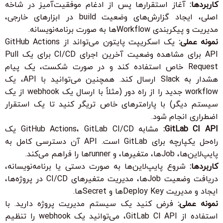
کاربردها:
آغاز استقرارها پس از ادغام موفقیت‌آمیز در شاخه
اصلی، ایجاد گزارش‌های وضعیت build در ابزارهای خارجی،
مدیریت و پیکربندی Workflowها به صورت برنامه‌نویسانه.
نمونه عملی:
یک اسکریپت پایتون می‌تواند از GitHub Actions
API برای مشاهده وضعیت آخرین اجرای CI/CD برای یک Pull
Request خاص استفاده کند و در صورت شکست، یک پیام
هشدار به Slack ارسال کند. همچنین می‌توانید با API، یک
workflow جدید را از راه دور (مثلاً با ارسال یک webhook از یک
سیستم دیگر) با پارامترهای خاص تریگر کنید تا یک استقرار
اضطراری انجام شود.
GitLab CI API:
مشابه GitHub Actions، GitLab CI/CD یک
راه‌حل یکپارچه برای GitLab است. API آن دسترسی کامل به
پایپ‌لاین‌ها، Jobها، متغیرها، و runnerها را فراهم می‌کند.
کاربردها:
شروع پایپ‌لاین‌ها به صورت دستی یا برنامه‌نویسانه،
دریافت وضعیت Jobها، مدیریت متغیرهای CI/CD در پروژه‌ها،
ایجاد و مدیریت Deploy Keyها و Secretها.
نمونه عملی:
فرض کنید یک سیستم مدیریت پروژه دارید. با
استفاده از GitLab CI API، می‌توانید یک webhook را تنظیم