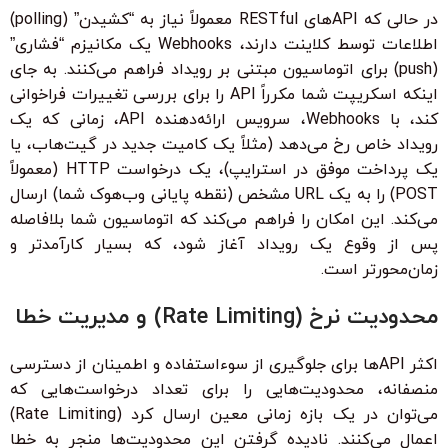
در حالی که APIهای RESTful معمولاً نیاز به “کشیدن” (polling)
اطلاعات توسط کلاینت دارند، Webhooks یک مکانیزم “فشاری”
(push) برای اتوماسیون مبتنی بر رویداد فراهم می‌کنند. به جای
اینکه اسکریپت شما مکرراً API را برای بررسی تغییرات فراخوانی
کند، با Webhooks، سرویس ارائه‌دهنده API، زمانی که یک
رویداد خاص رخ می‌دهد (مثلاً یک کامیت جدید در گیت‌هاب، یا
یک پرداخت موفق در استرایپ)، یک درخواست HTTP (معمولاً
POST) را به یک URL مشخص (نقطه پایانی وب‌هوک شما) ارسال
می‌کند. این امکان را فراهم می‌کند که اتوماسیون شما بلافاصله
پس از وقوع یک رویداد آغاز شود، که بسیار کارآمدتر و
زمان‌محورتر است.
محدودیت نرخ (Rate Limiting) و مدیریت خطا
اکثر APIها برای جلوگیری از سوءاستفاده و اطمینان از دسترسی
منصفانه، محدودیت‌هایی را برای تعداد درخواست‌هایی که
می‌توان در یک بازه زمانی معین ارسال کرد (Rate Limiting)
اعمال می‌کنند. نادیده گرفتن این محدودیت‌ها منجر به خطا