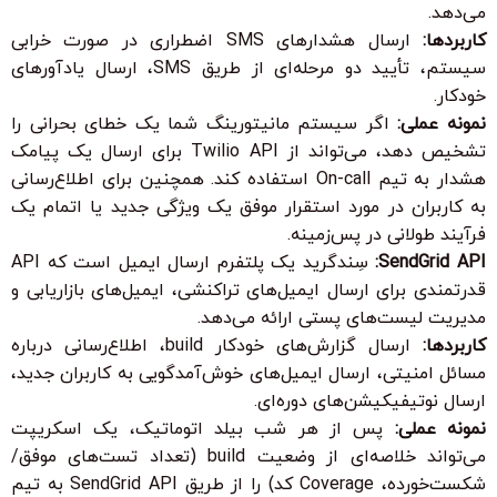
می‌دهد.
کاربردها:
ارسال هشدارهای SMS اضطراری در صورت خرابی
سیستم، تأیید دو مرحله‌ای از طریق SMS، ارسال یادآورهای
خودکار.
نمونه عملی:
اگر سیستم مانیتورینگ شما یک خطای بحرانی را
تشخیص دهد، می‌تواند از Twilio API برای ارسال یک پیامک
هشدار به تیم On-call استفاده کند. همچنین برای اطلاع‌رسانی
به کاربران در مورد استقرار موفق یک ویژگی جدید یا اتمام یک
فرآیند طولانی در پس‌زمینه.
SendGrid API:
سِندگرید یک پلتفرم ارسال ایمیل است که API
قدرتمندی برای ارسال ایمیل‌های تراکنشی، ایمیل‌های بازاریابی و
مدیریت لیست‌های پستی ارائه می‌دهد.
کاربردها:
ارسال گزارش‌های خودکار build، اطلاع‌رسانی درباره
مسائل امنیتی، ارسال ایمیل‌های خوش‌آمدگویی به کاربران جدید،
ارسال نوتیفیکیشن‌های دوره‌ای.
نمونه عملی:
پس از هر شب بیلد اتوماتیک، یک اسکریپت
می‌تواند خلاصه‌ای از وضعیت build (تعداد تست‌های موفق/
شکست‌خورده، Coverage کد) را از طریق SendGrid API به تیم