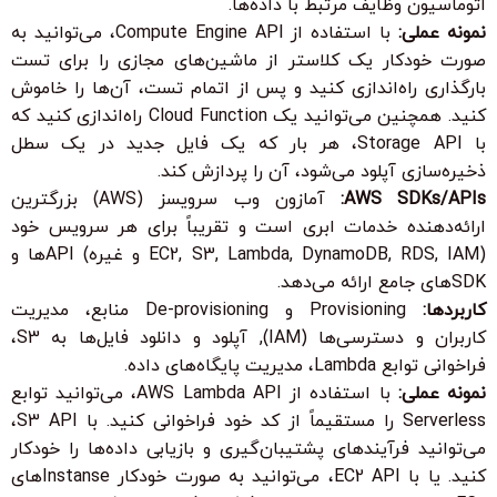
اتوماسیون وظایف مرتبط با داده‌ها.
نمونه عملی:
با استفاده از Compute Engine API، می‌توانید به
صورت خودکار یک کلاستر از ماشین‌های مجازی را برای تست
بارگذاری راه‌اندازی کنید و پس از اتمام تست، آن‌ها را خاموش
کنید. همچنین می‌توانید یک Cloud Function راه‌اندازی کنید که
با Storage API، هر بار که یک فایل جدید در یک سطل
ذخیره‌سازی آپلود می‌شود، آن را پردازش کند.
AWS SDKs/APIs:
آمازون وب سرویسز (AWS) بزرگترین
ارائه‌دهنده خدمات ابری است و تقریباً برای هر سرویس خود
(EC2, S3, Lambda, DynamoDB, RDS, IAM و غیره) APIها و
SDKهای جامع ارائه می‌دهد.
کاربردها:
Provisioning و De-provisioning منابع، مدیریت
کاربران و دسترسی‌ها (IAM), آپلود و دانلود فایل‌ها به S3،
فراخوانی توابع Lambda، مدیریت پایگاه‌های داده.
نمونه عملی:
با استفاده از AWS Lambda API، می‌توانید توابع
Serverless را مستقیماً از کد خود فراخوانی کنید. با S3 API،
می‌توانید فرآیندهای پشتیبان‌گیری و بازیابی داده‌ها را خودکار
کنید. یا با EC2 API، می‌توانید به صورت خودکار Instanseهای