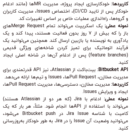
کاربردها:
خودکارسازی ایجاد پروژه، مدیریت MRها (مانند ادغام
خودکار پس از تایید CI/CD)، اختصاص Issues، مدیریت کاربران
و گروه‌ها، راه‌اندازی عملیات خاص بر اساس تغییرات کد.
نمونه عملی:
یک اسکریپت می‌تواند تمام Merge Requestهای
باز را که بیش از 7 روز بدون فعالیت هستند، پیدا کند و یک
یادآوری به نویسنده یا بازبین ارسال کند. همچنین می‌توانید یک
فرآیند اتوماتیک برای تمیز کردن شاخه‌های ویژگی قدیمی
(feature branches) پس از ادغام آن‌ها در شاخه اصلی ایجاد
کنید.
Bitbucket API:
بیت‌باکت از Atlassian، نیز API قدرتمندی برای
مدیریت مخازن، Pull Requestها، Issues و تیم‌ها ارائه می‌دهد.
کاربردها:
مدیریت مخازن، دسترسی‌ها، مدیریت Pull Requestها،
ایجاد و ویرایش Issues.
نمونه عملی:
ادغام با Jira (که هر دو از Atlassian هستند)
می‌تواند با استفاده از APIها انجام شود. مثلاً، هر بار که یک
کامیت با شناسه Jira Issue در Bitbucket push می‌شود،
می‌توانید وضعیت آن Issue را در Jira به طور خودکار به‌روزرسانی
کنید.