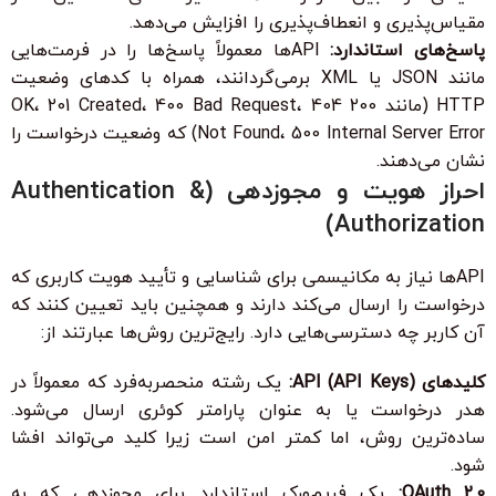
مقیاس‌پذیری و انعطاف‌پذیری را افزایش می‌دهد.
پاسخ‌های استاندارد:
APIها معمولاً پاسخ‌ها را در فرمت‌هایی
مانند JSON یا XML برمی‌گردانند، همراه با کدهای وضعیت
HTTP (مانند 200 OK، 201 Created، 400 Bad Request، 404
Not Found، 500 Internal Server Error) که وضعیت درخواست را
نشان می‌دهند.
احراز هویت و مجوزدهی (Authentication &
Authorization)
APIها نیاز به مکانیسمی برای شناسایی و تأیید هویت کاربری که
درخواست را ارسال می‌کند دارند و همچنین باید تعیین کنند که
آن کاربر چه دسترسی‌هایی دارد. رایج‌ترین روش‌ها عبارتند از:
کلیدهای API (API Keys):
یک رشته منحصربه‌فرد که معمولاً در
هدر درخواست یا به عنوان پارامتر کوئری ارسال می‌شود.
ساده‌ترین روش، اما کمتر امن است زیرا کلید می‌تواند افشا
شود.
OAuth 2.0:
یک فریم‌ورک استاندارد برای مجوزدهی که به