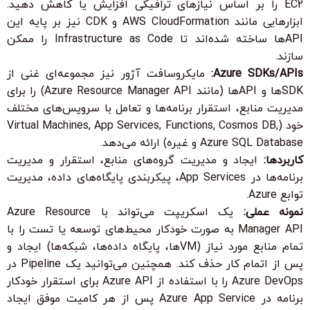
EC2 را بر اساس نیازهای ترافیکی افزایش یا کاهش دهید.
ابزارهایی مانند AWS CloudFormation و CDK نیز بر پایه این
APIها ساخته شده‌اند تا Infrastructure as Code را ممکن
سازند.
Azure SDKs/APIs:
مایکروسافت آژور نیز مجموعه‌ای غنی از
SDKها و APIها (مانند Azure Resource Manager API) را برای
مدیریت منابع، استقرار برنامه‌ها و تعامل با سرویس‌های مختلف
خود (Virtual Machines, App Services, Functions, Cosmos DB,
Azure SQL Database و غیره) ارائه می‌دهد.
کاربردها:
ایجاد و مدیریت گروه‌های منابع، استقرار و مدیریت
برنامه‌ها در App Services، پیکربندی پایگاه‌های داده، مدیریت
توابع Azure.
نمونه عملی:
یک اسکریپت می‌تواند با Azure Resource
Manager API به صورت خودکار محیط‌های توسعه یا تست را با
تمام منابع مورد نیاز (VMها، پایگاه داده‌ها، شبکه‌ها) ایجاد و
پس از اتمام کار حذف کند. همچنین می‌توانید یک Pipeline در
Azure DevOps را با استفاده از Azure API برای استقرار خودکار
برنامه در Azure App Service پس از هر کامیت موفق ایجاد