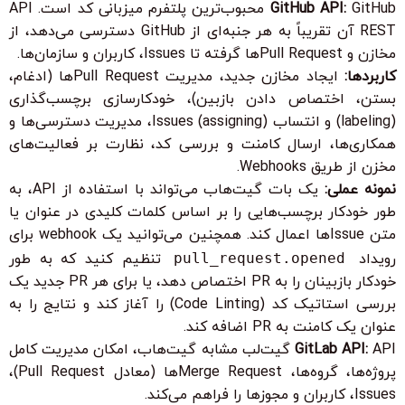
GitHub API:
GitHub محبوب‌ترین پلتفرم میزبانی کد است. API
REST آن تقریباً به هر جنبه‌ای از GitHub دسترسی می‌دهد، از
مخازن و Pull Requestها گرفته تا Issues، کاربران و سازمان‌ها.
کاربردها:
ایجاد مخازن جدید، مدیریت Pull Requestها (ادغام،
بستن، اختصاص دادن بازبین)، خودکارسازی برچسب‌گذاری
(labeling) و انتساب (assigning) Issues، مدیریت دسترسی‌ها و
همکاری‌ها، ارسال کامنت و بررسی کد، نظارت بر فعالیت‌های
مخزن از طریق Webhooks.
نمونه عملی:
یک بات گیت‌هاب می‌تواند با استفاده از API، به
طور خودکار برچسب‌هایی را بر اساس کلمات کلیدی در عنوان یا
متن Issueها اعمال کند. همچنین می‌توانید یک webhook برای
رویداد
pull_request.opened
تنظیم کنید که به طور
خودکار بازبینان را به PR اختصاص دهد، یا برای هر PR جدید یک
بررسی استاتیک کد (Code Linting) را آغاز کند و نتایج را به
عنوان یک کامنت به PR اضافه کند.
GitLab API:
API گیت‌لب مشابه گیت‌هاب، امکان مدیریت کامل
پروژه‌ها، گروه‌ها، Merge Requestها (معادل Pull Request)،
Issues، کاربران و مجوزها را فراهم می‌کند.