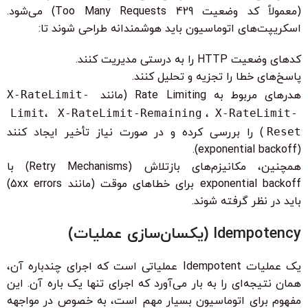
(معمولاً کد وضعیت 429 Too Many Requests) می‌شود.
اسکریپت‌های اتوماسیون باید هوشمندانه طراحی شوند تا:
کدهای وضعیت HTTP را به درستی مدیریت کنند.
پاسخ‌های خطا را تجزیه و تحلیل کنند.
هدرهای مربوط به Rate Limiting (مانند
X-RateLimit-
Limit
،
X-RateLimit-Remaining
،
X-RateLimit-
Reset
) را بررسی کرده و در صورت نیاز تأخیر ایجاد کنند
(exponential backoff).
همچنین، مکانیزم‌های بازتلاش (Retry Mechanisms) با
exponential backoff برای خطاهای موقت (مانند 5xx errors)
باید در نظر گرفته شوند.
Idempotency (یکسان‌سازی عملیات)
یک عملیات Idempotent عملیاتی است که اجرای چندباره آن،
همان نتیجه‌ای را به بار می‌آورد که اجرای تنها یک باره آن. این
مفهوم برای اتوماسیون بسیار مهم است، به خصوص در مواجهه