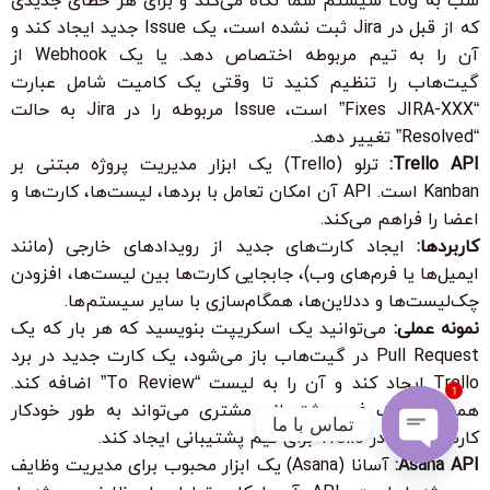
شب به Log سیستم شما نگاه می‌کند و برای هر خطای جدیدی
که از قبل در Jira ثبت نشده است، یک Issue جدید ایجاد کند و
آن را به تیم مربوطه اختصاص دهد. یا یک Webhook از
گیت‌هاب را تنظیم کنید تا وقتی یک کامیت شامل عبارت
“Fixes JIRA-XXX” است، Issue مربوطه را در Jira به حالت
“Resolved” تغییر دهد.
Trello API:
ترلو (Trello) یک ابزار مدیریت پروژه مبتنی بر
Kanban است. API آن امکان تعامل با بردها، لیست‌ها، کارت‌ها و
اعضا را فراهم می‌کند.
کاربردها:
ایجاد کارت‌های جدید از رویدادهای خارجی (مانند
ایمیل‌ها یا فرم‌های وب)، جابجایی کارت‌ها بین لیست‌ها، افزودن
چک‌لیست‌ها و ددلاین‌ها، همگام‌سازی با سایر سیستم‌ها.
نمونه عملی:
می‌توانید یک اسکریپت بنویسید که هر بار که یک
Pull Request در گیت‌هاب باز می‌شود، یک کارت جدید در برد
Trello ایجاد کند و آن را به لیست “To Review” اضافه کند.
1
همچنین، یک فرم پشتیبانی مشتری می‌تواند به طور خودکار
تماس با ما
کارت‌هایی را در Trello برای تیم پشتیبانی ایجاد کند.
Asana API:
آسانا (Asana) یک ابزار محبوب برای مدیریت وظایف
Open