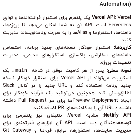
Automation)
Vercel API:
Vercel یک پلتفرم برای استقرار فرانت‌اندها و توابع
Serverless است. API آن به شما امکان می‌دهد تا پروژه‌ها،
دامنه‌ها، استقرارها و Aliasها را به صورت برنامه‌نویسانه مدیریت
کنید.
کاربردها:
استقرار خودکار نسخه‌های جدید برنامه، اختصاص
دامنه‌های سفارشی، پاکسازی استقرار‌های قدیمی، مدیریت
تنظیمات پروژه.
نمونه عملی:
پس از هر کامیت موفق در شاخه
main
، یک
اسکریپت می‌تواند از Vercel API برای استقرار خودکار نسخه
جدید برنامه استفاده کند و URL جدید را در کانال Slack
اطلاع‌رسانی کند. همچنین می‌توانید یک فرآیند خودکار برای
ایجاد Preview Deploymentها برای هر Pull Request داشته
باشید و URL آن را به کامنت‌های PR اضافه کنید.
Netlify API:
مشابه Vercel، نتلیفای نیز پلتفرمی برای
توسعه‌دهندگان وب است. API آن ابزارهای قدرتمندی برای
مدیریت سایت‌ها، استقرارها، توابع، فرم‌ها و Git Gateway