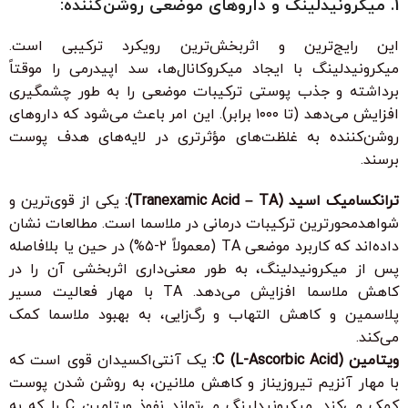
1. میکرونیدلینگ و داروهای موضعی روشن‌کننده:
این رایج‌ترین و اثربخش‌ترین رویکرد ترکیبی است.
میکرونیدلینگ با ایجاد میکروکانال‌ها، سد اپیدرمی را موقتاً
برداشته و جذب پوستی ترکیبات موضعی را به طور چشمگیری
افزایش می‌دهد (تا ۱۰۰۰ برابر). این امر باعث می‌شود که داروهای
روشن‌کننده به غلظت‌های مؤثرتری در لایه‌های هدف پوست
برسند.
ترانکسامیک اسید (Tranexamic Acid – TA):
یکی از قوی‌ترین و
شواهد‌محورترین ترکیبات درمانی در ملاسما است. مطالعات نشان
داده‌اند که کاربرد موضعی TA (معمولاً ۲-۵%) در حین یا بلافاصله
پس از میکرونیدلینگ، به طور معنی‌داری اثربخشی آن را در
کاهش ملاسما افزایش می‌دهد. TA با مهار فعالیت مسیر
پلاسمین و کاهش التهاب و رگ‌زایی، به بهبود ملاسما کمک
می‌کند.
ویتامین C (L-Ascorbic Acid):
یک آنتی‌اکسیدان قوی است که
با مهار آنزیم تیروزیناز و کاهش ملانین، به روشن شدن پوست
کمک می‌کند. میکرونیدلینگ می‌تواند نفوذ ویتامین C را که به