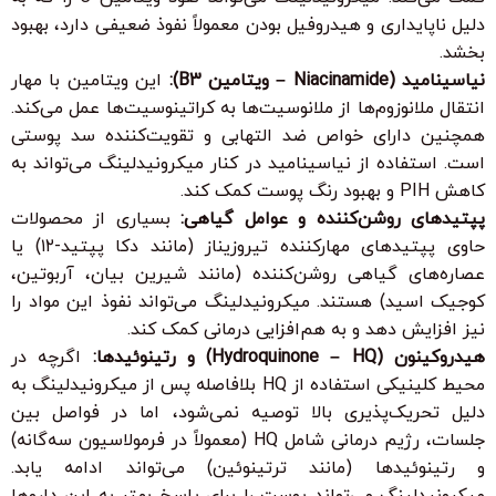
دلیل ناپایداری و هیدروفیل بودن معمولاً نفوذ ضعیفی دارد، بهبود
بخشد.
نیاسینامید (Niacinamide – ویتامین B3):
این ویتامین با مهار
انتقال ملانوزوم‌ها از ملانوسیت‌ها به کراتینوسیت‌ها عمل می‌کند.
همچنین دارای خواص ضد التهابی و تقویت‌کننده سد پوستی
است. استفاده از نیاسینامید در کنار میکرونیدلینگ می‌تواند به
کاهش PIH و بهبود رنگ پوست کمک کند.
پپتیدهای روشن‌کننده و عوامل گیاهی:
بسیاری از محصولات
حاوی پپتیدهای مهارکننده تیروزیناز (مانند دکا پپتید-۱۲) یا
عصاره‌های گیاهی روشن‌کننده (مانند شیرین بیان، آربوتین،
کوجیک اسید) هستند. میکرونیدلینگ می‌تواند نفوذ این مواد را
نیز افزایش دهد و به هم‌افزایی درمانی کمک کند.
هیدروکینون (Hydroquinone – HQ) و رتینوئیدها:
اگرچه در
محیط کلینیکی استفاده از HQ بلافاصله پس از میکرونیدلینگ به
دلیل تحریک‌پذیری بالا توصیه نمی‌شود، اما در فواصل بین
جلسات، رژیم درمانی شامل HQ (معمولاً در فرمولاسیون سه‌گانه)
و رتینوئیدها (مانند ترتینوئین) می‌تواند ادامه یابد.
میکرونیدلینگ می‌تواند پوست را برای پاسخ بهتر به این داروها