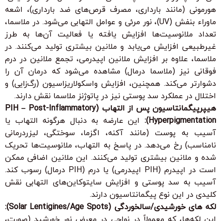
هورمونی (مانند بارداری، مصرف قرص‌های ضد بارداری)، اشعه
ماوراء بنفش (UV)، نور مرئی و عوامل التهابی می‌شود. در ملاسما،
تعداد ملانوسیت‌ها افزایش یافته یا فعالیت آن‌ها به طرز
غیرطبیعی افزایش می‌یابد و ملانین بیشتری تولید می‌کنند. در
ملاسما، علاوه بر افزایش ملانین اپیدرمی، تجمع ملانین در درم
فوقانی نیز (ملاسما درمال) مشاهده می‌شود که درمان آن را
دشوارتر می‌کند. همچنین، افزایش واسکولاریزاسیون (رگ‌زایی) و
اختلال در عملکرد سد پوستی نیز در پاتوژنز ملاسما نقش دارند.
هیپرپیگمانتاسیون پس از التهاب (PIH – Post-Inflammatory
Hyperpigmentation):
این عارضه به دنبال هرگونه التهاب یا
آسیب به پوست (مانند آکنه، اگزما، سوختگی، لیزردرمانی
نامناسب) رخ می‌دهد. در پاسخ به التهاب، ملانوسیت‌ها تحریک
شده و ملانین بیشتری تولید می‌کنند. این ملانین اضافی ممکن
است در اپیدرم (PIH اپیدرمی) یا درم (PIH درمال) رسوب کند.
آسیب به سد پوستی و افزایش سایتوکاین‌های التهابی نقش
کلیدی در این نوع پیگمانتاسیون دارند.
لکه های خورشیدی/سالخوردگی (Solar Lentigines/Age Spots):
این لکه‌ها، که معمولاً در نواحی در معرض نور خورشید (صورت،