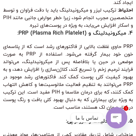
ایجاد کند.
احتیاط:
ترکیب لیزر و میکرونیدلینگ باید با دقت فراوان و توسط
متخصصین مجرب انجام شود، زیرا خطر عوارض جانبی مانند PIH
و اسکار افزایش می‌یابد، به ویژه در پوست‌های تیره.
4. میکرونیدلینگ و PRP (Plasma Rich Platelet):
PRP حاوی غلظت بالایی از فاکتورهای رشد است که از پلاسمای
خون خود بیمار گرفته می‌شود. استفاده از PRP به صورت
موضعی در حین یا بلافاصله پس از میکرونیدلینگ، می‌تواند
فرایند ترمیم زخم را تسریع کند، کلاژن‌سازی را افزایش دهد، و به
بهبود کیفیت کلی پوست کمک کند. فاکتورهای رشد موجود در
PRP می‌توانند به تنظیم فعالیت ملانوسیت‌ها و کاهش التهاب
کمک کنند، که برای درمان ملاسما و PIH مفید است. این ترکیب
به ویژه برای بیمارانی که به دنبال بهبود کلی بافت و رنگ پوست
در کنار درمان لک هستند، مناسب است.
1
تماس با ما
5. میکرونیدلینگ و مزوتراپی:
Open
مزوتراپی شامل تزریق مقادیر کمی از ویتامین‌ها، مواد معدنی،