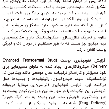
ماه‌ها پس از درمان ادامه یابد. در این مرحله، کلاژن‌های تازه
تشکیل شده سازماندهی مجدد یافته، استحکام کششی پوست
افزایش می‌یابد و بافت جدید به تدریج جایگزین بافت قدیمی
می‌شود. کلاژن نوع III که در مراحل اولیه غالب است، به تدریج با
کلاژن نوع I که ساختاری محکم‌تر دارد، جایگزین می‌شود. این
فرایند به بهبود بافت، الاستیسیته، و رنگ پوست کمک می‌کند.
علاوه بر تحریک کلاژن‌سازی، میکرونیدلینگ دارای مکانیسم‌های
مهم دیگری نیز هست که به طور مستقیم در درمان لک و تیرگی
پوست نقش دارند:
افزایش نفوذپذیری پوست (Enhanced Transdermal Drug
Delivery):
میکروکانال‌های ایجاد شده به عنوان مسیرهایی برای
نفوذ عمیق‌تر و کارآمدتر ترکیبات فعال موضعی مانند ویتامین C،
ترانکسامیک اسید، هیدروکینون، رتینوئیدها و پپتیدها عمل
می‌کنند. این افزایش نفوذپذیری (ترانس-اپی درمال) می‌تواند
اثربخشی این ترکیبات را در مهار ملانین و روشن کردن پوست به
طرز چشمگیری افزایش دهد. این پدیده به نام “درگ دلوری”
(Drug Delivery) شناخته می‌شود و یکی از مزایای کلیدی