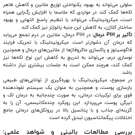
سلولی می‌تواند به بهبود یکنواختی توزیع ملانین و کاهش ظاهر
لکه‌ها کمک کند. در مواردی که ملاسما با افزایش رگ‌زایی همراه
است، میکرونیدلینگ می‌تواند با تنظیم پاسخ التهابی و بهبود
ساختار کلاژن، به کاهش این جنبه پاتوژنز نیز کمک کند.
تأثیر بر PIH درمال:
در PIH درمال، ملانین در درم تجمع می‌یابد
که درمان آن دشوارتر است. میکرونیدلینگ با تحریک فرایند
فاگوسیتوز و پاکسازی ماکروفاژها از ملانین‌های درمال و همچنین
نوسازی درم، می‌تواند به تدریج به کاهش این نوع لکه‌ها نیز
کمک کند، هرچند ممکن است به جلسات بیشتری نیاز داشته
باشد.
در مجموع، میکرونیدلینگ با بهره‌گیری از توانایی‌های طبیعی
بازسازی پوست، و همچنین به عنوان یک سیستم نفوذدهنده
قوی برای ترکیبات درمانی، به صورت چندجانبه به درمان لک و
تیرگی پوست می‌پردازد. این رویکرد چندمکانیسمی، آن را به
گزینه‌ای جذاب و با پتانسیل بالا در پروتکل‌های درمانی جامع
اختلالات پیگمانتاسیون تبدیل کرده است.
بررسی مطالعات بالینی و شواهد علمی: