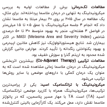
مطالعات تک‌درمانی:
برخی از مطالعات اولیه به بررسی
میکرونیدلینگ به تنهایی در درمان ملاسما پرداخته‌اند. برای مثال،
یک مطالعه در سال ۲۰۱۵ بر روی ۲۰ بیمار مبتلا به ملاسما نشان
داد که انجام ۴ جلسه میکرونیدلینگ با عمق ۰.۵ تا ۱.۵ میلی‌متر
در فواصل ۴ هفته‌ای، منجر به بهبود متوسط ۳۰ تا ۵۰ درصدی
شاخص MASI (Melasma Area and Severity Index) در اکثر
بیماران شد. نتایج هیستوپاتولوژیک نیز کاهش ملانین اپیدرمی
و بهبود یکنواختی رنگدانه را تأیید کردند. عوارض جانبی گزارش
شده محدود به اریتم گذرا و سوزش خفیف بود.
مطالعات ترکیبی (Co-Adjuvant Therapy):
بیشترین اثربخشی
میکرونیدلینگ در درمان ملاسما زمانی مشاهده شده است که به
عنوان یک درمان کمکی با داروهای موضعی یا سایر روش‌ها
ترکیب می‌شود.
میکرونیدلینگ با ترانکسامیک اسید:
یکی از پرامیدترین
ترکیب‌ها، میکرونیدلینگ همراه با کاربرد موضعی ترانکسامیک
اسید (TA) است. TA با مهار مسیر پلاسمین، که در پاتوژنز
ملاسما نقش دارد، عمل می‌کند. یک کارآزمایی بالینی کنترل‌شده