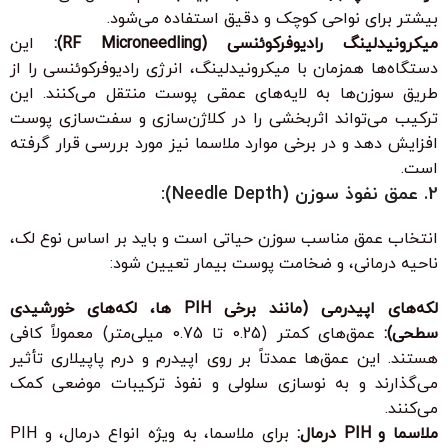
بیشتر برای نواحی کوچک و دقیق استفاده می‌شود.
میکرونیدلینگ رادیوفرکوئنسی (RF Microneedling):
این
دستگاه‌ها همزمان با میکرونیدلینگ، انرژی رادیوفرکوئنسی را از
طریق سوزن‌ها به لایه‌های عمقی پوست منتقل می‌کنند. این
ترکیب می‌تواند اثربخشی را در کلاژن‌سازی و سفت‌سازی پوست
افزایش دهد و در برخی موارد ملاسما نیز مورد بررسی قرار گرفته
است.
2. عمق نفوذ سوزن (Needle Depth):
انتخاب عمق مناسب سوزن حیاتی است و باید بر اساس نوع لک،
ناحیه درمانی، و ضخامت پوست بیمار تعیین شود:
لکه‌های اپیدرمی (مانند برخی PIH ها، لکه‌های خورشیدی
سطحی):
عمق‌های کمتر (0.25 تا 0.75 میلی‌متر) معمولاً کافی
هستند. این عمق‌ها عمدتاً بر روی اپیدرم و درم پاپیلاری تأثیر
می‌گذارند و به نوسازی سلولی و نفوذ ترکیبات موضعی کمک
می‌کنند.
ملاسما و PIH درمال:
برای ملاسما، به ویژه انواع درمال، و PIH