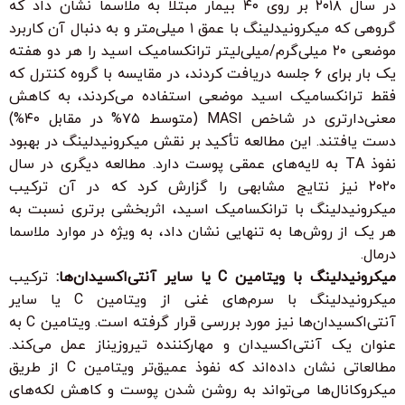
در سال ۲۰۱۸ بر روی ۴۰ بیمار مبتلا به ملاسما نشان داد که
گروهی که میکرونیدلینگ با عمق ۱ میلی‌متر و به دنبال آن کاربرد
موضعی ۲۰ میلی‌گرم/میلی‌لیتر ترانکسامیک اسید را هر دو هفته
یک بار برای ۶ جلسه دریافت کردند، در مقایسه با گروه کنترل که
فقط ترانکسامیک اسید موضعی استفاده می‌کردند، به کاهش
معنی‌دارتری در شاخص MASI (متوسط ۷۵% در مقابل ۴۰%)
دست یافتند. این مطالعه تأکید بر نقش میکرونیدلینگ در بهبود
نفوذ TA به لایه‌های عمقی پوست دارد. مطالعه دیگری در سال
۲۰۲۰ نیز نتایج مشابهی را گزارش کرد که در آن ترکیب
میکرونیدلینگ با ترانکسامیک اسید، اثربخشی برتری نسبت به
هر یک از روش‌ها به تنهایی نشان داد، به ویژه در موارد ملاسما
درمال.
میکرونیدلینگ با ویتامین C یا سایر آنتی‌اکسیدان‌ها:
ترکیب
میکرونیدلینگ با سرم‌های غنی از ویتامین C یا سایر
آنتی‌اکسیدان‌ها نیز مورد بررسی قرار گرفته است. ویتامین C به
عنوان یک آنتی‌اکسیدان و مهارکننده تیروزیناز عمل می‌کند.
مطالعاتی نشان داده‌اند که نفوذ عمیق‌تر ویتامین C از طریق
میکروکانال‌ها می‌تواند به روشن شدن پوست و کاهش لکه‌های