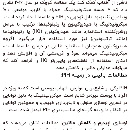
ناشی از آفتاب کمک کند. یک مطالعه کوچک در سال ۲۰۱۶ نشان
داد که ۴ جلسه میکرونیدلینگ همراه با کاربرد موضعی ۱۰%
ویتامین C، بهبود قابل توجهی در PIH و ملاسما ایجاد کرده است.
میکرونیدلینگ با هیدروکینون یا رتینوئیدها:
ترکیب با عوامل
روشن‌کننده استاندارد مانند هیدروکینون (HQ) یا رتینوئیدها
(مانند ترتینوئین) نیز مورد استفاده قرار می‌گیرد. اگرچه
هیدروکینون همچنان استاندارد طلایی در درمان ملاسما است،
میکرونیدلینگ می‌تواند نفوذ و اثربخشی آن را افزایش دهد و
امکان استفاده از غلظت‌های پایین‌تر HQ را فراهم کند که
می‌تواند عوارض جانبی را کاهش دهد.
مطالعات بالینی در زمینه PIH:
PIH یکی از شایع‌ترین عوارض التهاب پوستی است که به ویژه در
افراد با پوست تیره‌تر شایع است. میکرونیدلینگ به دلیل توانایی
در تسریع نوسازی سلولی و لایه‌برداری طبیعی، و همچنین توانایی
در انتقال دارو، به گزینه‌ای مناسب برای PIH تبدیل شده است.
نوسازی اپیدرم و کاهش ملانین:
مطالعات نشان می‌دهند که