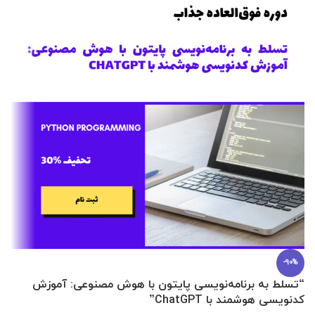
-90%
“تسلط به برنامه‌نویسی پایتون با هوش مصنوعی: آموزش
0 تا 100 عطرسازی + (30 فرمولاسیون
کدنویسی هوشمند با ChatGPT”
آ