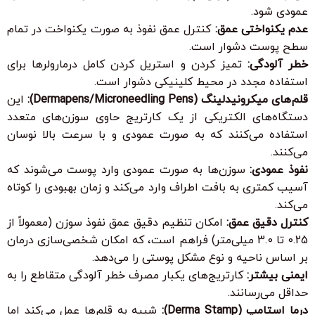
عمودی شود.
عدم یکنواختی عمق:
کنترل عمق نفوذ به صورت یکنواخت در تمام
سطح پوست دشوار است.
خطر آلودگی:
تمیز کردن و استریل کردن کامل درمارولرها برای
استفاده مجدد در محیط کلینیکی دشوار است.
قلم‌های میکرونیدلینگ (Dermapens/Microneedling Pens):
این
دستگاه‌های الکتریکی از یک کارتریج حاوی سوزن‌های متعدد
استفاده می‌کنند که به صورت عمودی و با سرعت بالا نوسان
می‌کنند.
نفوذ عمودی:
سوزن‌ها به صورت عمودی وارد پوست می‌شوند که
آسیب کمتری به بافت اطراف وارد می‌کند و زمان بهبودی را کوتاه
می‌کند.
کنترل دقیق عمق:
امکان تنظیم دقیق عمق نفوذ سوزن (معمولاً از
0.25 تا 3.0 میلی‌متر) فراهم است، که امکان شخصی‌سازی درمان
بر اساس ناحیه و نوع مشکل پوستی را می‌دهد.
ایمنی بیشتر:
کارتریج‌های یکبار مصرف خطر آلودگی متقاطع را به
حداقل می‌رسانند.
درما استامپ (Derma Stamp):
شبیه به قلم‌ها عمل می‌کند اما