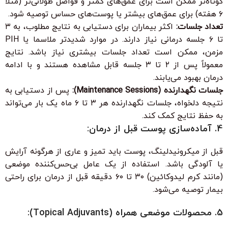
کوتاه‌تر ممکن است برای عمق‌های کمتر و فواصل طولانی‌تر (مثلاً
۶ هفته) برای عمق‌های بیشتر یا پوست‌های حساس توصیه شود.
تعداد جلسات:
اکثر بیماران برای دستیابی به نتایج مطلوب، به ۳
تا ۶ جلسه درمانی نیاز دارند. در موارد شدیدتر ملاسما یا PIH
مزمن، ممکن است تعداد جلسات بیشتری نیاز باشد. نتایج
معمولاً پس از ۲ تا ۳ جلسه قابل مشاهده هستند و با ادامه
درمان بهبود می‌یابند.
جلسات نگهدارنده (Maintenance Sessions):
پس از دستیابی به
نتیجه دلخواه، جلسات نگهدارنده هر ۳ تا ۶ ماه یک بار می‌تواند
به حفظ نتایج کمک کند.
4. آماده‌سازی پوست قبل از درمان:
قبل از میکرونیدلینگ، پوست باید تمیز و عاری از هرگونه آرایش
یا آلودگی باشد. استفاده از یک عامل بی‌حس‌کننده موضعی
(مانند کرم لیدوکائین) ۳۰ تا ۶۰ دقیقه قبل از درمان برای راحتی
بیمار توصیه می‌شود.
5. محصولات موضعی همراه (Topical Adjuvants):