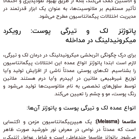
و الاستین کمک می‌کند، بلکه از طریق بهبود نفوذپذیری و احتمالا
تأثیر مستقیم بر ملانوسیت‌ها، به عنوان یک ابزار قدرتمند در
مدیریت اختلالات پیگمانتاسیون مطرح می‌شود.
پاتوژنز لک و تیرگی پوست: رویکرد
میکرونیدلینگ در مداخله
برای درک چگونگی اثربخشی میکرونیدلینگ در درمان لک و تیرگی،
لازم است ابتدا پاتوژنز انواع عمده این اختلالات پیگمانتاسیون
را بشناسیم. لک‌های پوستی عمدتاً ناشی از افزایش تولید و/یا
توزیع غیرطبیعی ملانین در اپیدرم و/یا درم هستند. ملانین
توسط سلول‌های تخصصی به نام ملانوسیت‌ها تولید می‌شود و
رنگ پوست، مو و چشم را تعیین می‌کند.
انواع عمده لک و تیرگی پوست و پاتوژنز آن‌ها:
ملاسما (Melasma):
یک هیپرپیگمانتاسیون مزمن و اکتسابی
است که عمدتاً در نواحی در معرض نور خورشید صورت ظاهر
می‌شود. پاتوژنز ملاسما چندعاملی است و شامل عوامل ژنتیکی،