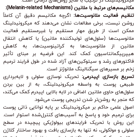
میکرونیدلینگ در ترکیب با سایر روش‌های درمانی است.
مکانیسم‌های مرتبط با ملانین (Melanin-related Mechanisms):
تنظیم فعالیت ملانوسیت‌ها:
اگرچه مکانیسم دقیق آن کاملاً
روشن نیست، برخی مطالعات نشان می‌دهند که میکرونیدلینگ
ممکن است از طریق مهار مستقیم یا غیرمستقیم فعالیت
ملانوسیت‌ها (سلول‌های تولیدکننده ملانین) یا کاهش انتقال
ملانین از ملانوسیت‌ها به کراتینوسیت‌ها، به کاهش
هیپرپیگمانتاسیون کمک کند. این فرضیه بر مبنای تأثیر
فاکتورهای رشد و سیتوکین‌های آزاد شده در طول فرایند ترمیم
زخم بر مسیرهای سیگنالینگ ملانوژنز است.
تسریع بازسازی اپیدرمی:
تحریک نوسازی سلولی و لایه‌برداری
طبیعی پوست به واسطه میکرونیدلینگ، به از بین بردن
سلول‌های حاوی ملانین اضافی در لایه بالایی اپیدرم کمک می‌کند،
که منجر به روشن‌تر شدن تدریجی پوست می‌شود.
اصول علمی حاکم بر میکرونیدلینگ بر پایه توانایی ذاتی پوست
برای ترمیم خود و پاسخ به آسیب‌های کنترل‌شده استوار است.
این روش با تحریک فرایندهای بیولوژیکی پیچیده در سطح
سلولی و مولکولی، نه تنها به بازسازی بافت و بهبود ساختار کلاژن