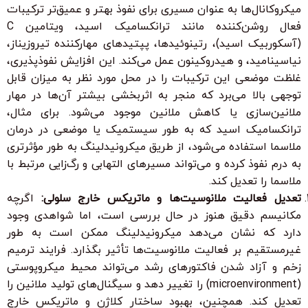
میکروکانال‌ها به عنوان مسیری برای نفوذ بهتر و عمیق‌تر ترکیبات
فعال روشن‌کننده مانند ترانکسامیک اسید، ویتامین C
(آسکوربیک اسید)، رتینوئیدها، پپتیدهای مهارکننده تیروزیناز،
نیاسینامید، و هیدروکینون عمل می‌کند. این افزایش نفوذپذیری،
غلظت موضعی این ترکیبات را در محل مورد نظر به میزان قابل
توجهی بالا می‌برد که منجر به اثربخشی بیشتر آن‌ها در مهار
ملانین‌سازی یا کاهش ملانین موجود می‌شود. برای مثال،
ترانکسامیک اسید که به طور سیستمیک یا موضعی در درمان
ملاسما استفاده می‌شود، از طریق میکرونیدلینگ به طور مؤثرتری
به درم نفوذ کرده و می‌تواند مسیرهای التهابی و رگ‌زایی مرتبط با
ملاسما را تعدیل کند.
تعدیل فعالیت ملانوسیت‌ها و ماتریکس خارج سلولی:
اگرچه
مکانیسم دقیق هنوز در حال بررسی است، اما شواهدی وجود
دارد که نشان می‌دهد میکرونیدلینگ ممکن است به طور
غیرمستقیم بر فعالیت ملانوسیت‌ها تأثیر بگذارد. فرایند ترمیم
زخم و آزاد شدن فاکتورهای رشد می‌تواند محیط میکروپوستی
(microenvironment) را تغییر دهد و سیگنال‌های تولید ملانین را
تعدیل کند. همچنین، بهبود ساختار کلاژن و ماتریکس خارج