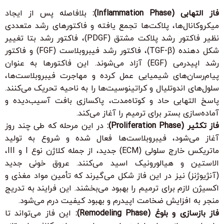
فاز التهابی (Inflammation Phase):
بلافاصله پس از ایجاد
میکروکانال‌ها، پلاکت‌ها تجمع یافته و فاکتورهای رشد متعددی
نظیر فاکتور رشد پلاکت مشتق (PDGF)، فاکتور رشد بتا تغییر
شکل دهنده (TGF-β)، فاکتور رشد فیبروبلاست (FGF) و فاکتور
رشد اپیدرمی (EGF) آزاد می‌شوند. این فاکتورها به عنوان
پیام‌رسان‌های شیمیایی عمل کرده و مهاجرت فیبروبلاست‌ها،
سلول‌های اندوتلیال و کراتینوسیت‌ها را به ناحیه تحریک می‌کنند.
پاسخ التهابی حاد و کوتاه‌مدت، پاکسازی بافت آسیب‌دیده و
آماده‌سازی بستر برای ترمیم را آغاز می‌کند.
فاز تکثیر (Proliferation Phase):
در این مرحله که طی چند روز
آغاز می‌شود، فیبروبلاست‌ها فعال شده و شروع به تولید
ماتریکس خارج سلولی (ECM) جدید، از جمله کلاژن نوع I و III،
الاستین و هیالورونیک اسید می‌کنند. عروق خونی جدید
(آنژیوژنز) نیز در این فاز شکل می‌گیرند که تأمین مواد مغذی و
اکسیژن لازم برای ترمیم را بهبود می‌بخشند. این فرایند به تدریج
منجر به افزایش ضخامت اپیدرم و بهبود کیفیت درم می‌شود.
فاز بازسازی و بلوغ (Remodeling Phase):
این فاز می‌تواند تا