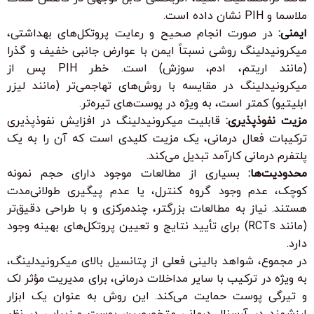
ملاسما و PIH نشان داده است.
ایمنی:
در صورت انجام صحیح و رعایت پروتکل‌های بهداشتی،
میکرونیدلینگ روشی نسبتاً ایمن با عوارض جانبی خفیف و گذرا
(مانند اریتم، ادم، سوزش) است. خطر PIH پس از
میکرونیدلینگ در مقایسه با روش‌های تهاجمی‌تر (مانند لیزر
ابلیتیو) کمتر است، به ویژه در پوست‌های تیره‌تر.
مزیت نفوذپذیری:
قابلیت میکرونیدلینگ در افزایش نفوذپذیری
ترکیبات فعال درمانی، یک مزیت کلیدی است که آن را به یک
پلتفرم درمانی کارآمد تبدیل می‌کند.
محدودیت‌ها:
بسیاری از مطالعات موجود دارای حجم نمونه
کوچک، عدم وجود گروه کنترل، یا عدم پیگیری طولانی‌مدت
هستند. نیاز به مطالعات بزرگتر، چندمرکزی و با طراحی دقیق‌تر
(مانند RCTs) برای تأیید نتایج و تعیین پروتکل‌های بهینه وجود
دارد.
در مجموع، شواهد بالینی فعلی از پتانسیل بالای میکرونیدلینگ،
به ویژه در ترکیب با سایر مداخلات درمانی، برای مدیریت مؤثر لک
و تیرگی پوست حمایت می‌کند. این روش به عنوان یک ابزار
ارزشمند در آرسنال درمانی متخصصین پوست و زیبایی در نظر