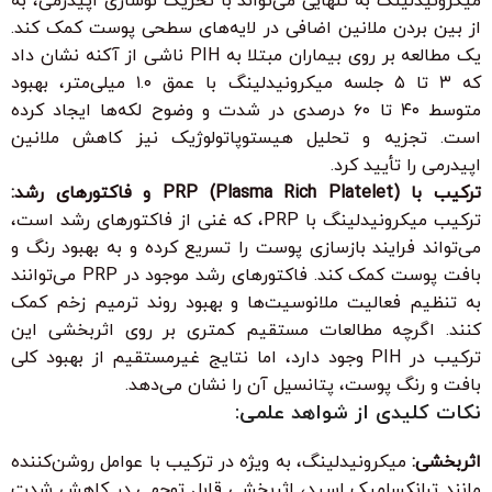
میکرونیدلینگ به تنهایی می‌تواند با تحریک نوسازی اپیدرمی، به
از بین بردن ملانین اضافی در لایه‌های سطحی پوست کمک کند.
یک مطالعه بر روی بیماران مبتلا به PIH ناشی از آکنه نشان داد
که ۳ تا ۵ جلسه میکرونیدلینگ با عمق ۱.۰ میلی‌متر، بهبود
متوسط ۴۰ تا ۶۰ درصدی در شدت و وضوح لکه‌ها ایجاد کرده
است. تجزیه و تحلیل هیستوپاتولوژیک نیز کاهش ملانین
اپیدرمی را تأیید کرد.
ترکیب با PRP (Plasma Rich Platelet) و فاکتورهای رشد:
ترکیب میکرونیدلینگ با PRP، که غنی از فاکتورهای رشد است،
می‌تواند فرایند بازسازی پوست را تسریع کرده و به بهبود رنگ و
بافت پوست کمک کند. فاکتورهای رشد موجود در PRP می‌توانند
به تنظیم فعالیت ملانوسیت‌ها و بهبود روند ترمیم زخم کمک
کنند. اگرچه مطالعات مستقیم کمتری بر روی اثربخشی این
ترکیب در PIH وجود دارد، اما نتایج غیرمستقیم از بهبود کلی
بافت و رنگ پوست، پتانسیل آن را نشان می‌دهد.
نکات کلیدی از شواهد علمی:
اثربخشی:
میکرونیدلینگ، به ویژه در ترکیب با عوامل روشن‌کننده
مانند ترانکسامیک اسید، اثربخشی قابل توجهی در کاهش شدت