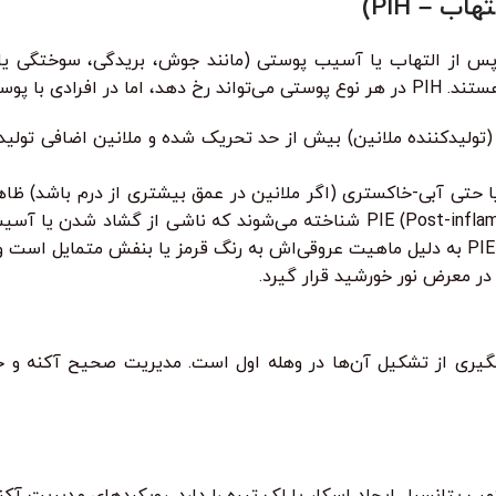
ب – PIH)
از التهاب یا آسیب پوستی (مانند جوش، بریدگی، سوختگی یا لیز
و پایدارتر است.
لیدکننده ملانین) بیش از حد تحریک شده و ملانین اضافی تولید م
ی یا حتی آبی-خاکستری (اگر ملانین در عمق بیشتری از درم باشد) ظا
از بهبود جوش ظاهر می‌شوند، اغلب به عنوان PIE (Post-inflammatory Erythema) شناخت
شگیری از تشکیل آن‌ها در وهله اول است. مدیریت صحیح آکنه و ح
هب پتانسیل ایجاد اسکار یا لک تیره را دارد. رویکردهای مدیریت آکن