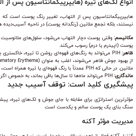
انواع لک‌های تیره (هایپرپیگمانتاسیون پس از التها
هایپرپیگمانتاسیون پس از التهاب، تغییر رنگ پوست است که پس 
نیستند، بلکه تجمع ملانین (رنگدانه پوست) در ناحیه آسیب‌دیده هستند. PIH در هر نوع پوستی می‌تواند رخ دهد، اما در افرادی با پوست تیره‌تر شایع‌تر 
مکانیسم:
وقتی پوست دچار التهاب می‌شود، سلول‌های ملانوسیت (تو
پوست (اپیدرم یا درم) رسوب می‌کند.
ظاهر:
PIH می‌تواند به رنگ‌های قهوه‌ای روشن تا تیره، خاکستر
ملانین. در حالی که PIH عمدتاً با رنگ قهوه‌ای یا تیره همراه است، PIE به دلیل ماهیت عروقی‌اش به رنگ قرمز یا بنفش متمایل است و پاسخ متفاوتی به درمان‌ها نشان می‌دهد.
ماندگاری:
PIH می‌تواند ماه‌ها تا سال‌ها باقی بماند، به خصوص اگر در معرض نور خورشید قرار گیرد.
پیشگیری کلید است: توقف آسیب جدید
مؤثرترین استراتژی برای مقابله با جای جوش و لک‌های تیره، پی
سنگ بنای یک پوست سالم و یکدست است.
مدیریت مؤثر آکنه
کنترل آکنه فعال از اهمیت بالایی برخوردار است، زیرا هر جوش ملت