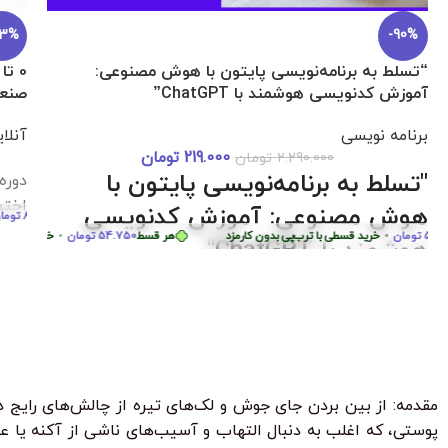
اکانت Gemini Pro هیجده ماهه اختصاصی تضمینی
برنامه نویسی
1.299.000
تومان
–
378.900
تومان
خرید قانونی و تضمینی اکانت ۱۸ ماهه هوش مصنوعی
36%
Gemini Advanced (جمینای پرو) روی ایمیل شخصی با
پشتیبانی کامل در Hami_Course (hamicourse.ir)
تومان
•
خرید قسطی با ترب‌پی بدون کارمزد
هر قسط
94.725
تومان
•
خرید قسطی با ترب
دوره آموزش lutter
برنا
طی با ترب‌پی بدون کارمزد
پروژ
بساز
ر قسط
87.250
تومان
•
خرید قسطی با ترب‌پی بدون کارمزد
هر قسط
87.250
تومان
•
خر
هر قسط
124.750
تومان
•
خرید قسطی با ترب‌پی بدون کارمزد
هر قسط
.750
مقدمه: از بین بردن جای جوش و لک‌های تیره از چالش‌های رایج در
پوستی، که اغلب به دنبال التهاب و آسیب‌های ناشی از آکنه یا ع