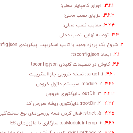
اجرای کامپایلر محلی:
مزایای نصب محلی:
معایب نصب محلی:
توصیه نهایی: نصب محلی
شروع یک پروژه جدید با تایپ اسکریپت: پیکربندی tsconfig.json
ایجاد tsconfig.json:
کاوش در تنظیمات کلیدی tsconfig.json:
1. target: نسخه خروجی جاوااسکریپت
2. module: سیستم ماژول خروجی
3. outDir: دایرکتوری خروجی
4. rootDir: دایرکتوری ریشه سورس کد
5. strict: فعال کردن همه بررسی‌های نوع سخت‌گیرانه
6. esModuleInterop: سازگاری با ماژول‌های ES