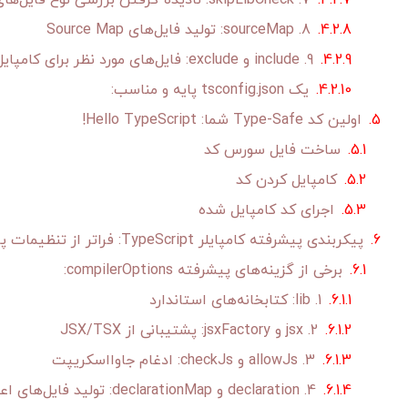
7. skipLibCheck: نادیده گرفتن بررسی نوع فایل‌های Declaration
8. sourceMap: تولید فایل‌های Source Map
9. include و exclude: فایل‌های مورد نظر برای کامپایل
یک tsconfig.json پایه و مناسب:
اولین کد Type-Safe شما: Hello TypeScript!
ساخت فایل سورس کد
کامپایل کردن کد
اجرای کد کامپایل شده
پیکربندی پیشرفته کامپایلر TypeScript: فراتر از تنظیمات پایه
برخی از گزینه‌های پیشرفته compilerOptions:
1. lib: کتابخانه‌های استاندارد
2. jsx و jsxFactory: پشتیبانی از JSX/TSX
3. allowJs و checkJs: ادغام جاوااسکریپت
4. declaration و declarationMap: تولید فایل‌های اعلان (.d.ts)