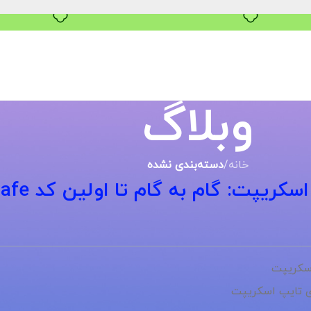
خرید قسطی با ترب‌پی
وبلاگ
خانه
/
دسته‌بندی نشده
پت: گام به گام تا اولین کد Type-safe شما
اسکریپت
ی تایپ اسکریپت