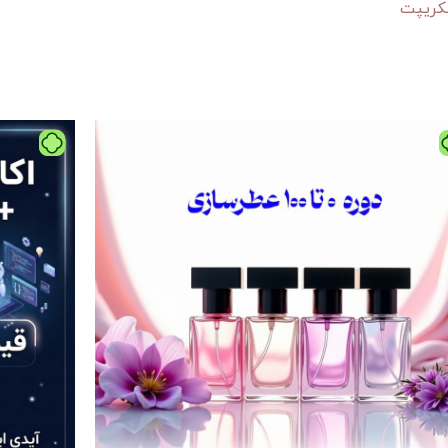
سکریپت