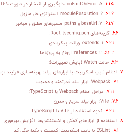
5. noEmitOnError: جلوگیری از انتشار در صورت خطا
6. moduleResolution: استراتژی حل ماژول
7. baseUrl و paths: مسیرهای مطلق و میانبر
گزینه‌های Root tsconfig.json:
1. extends: وراثت پیکربندی
2. references: ارجاع به پروژه‌ها
حالت Watch (پایش تغییرات):
ادغام تایپ اسکریپت با ابزارهای بیلد: بهینه‌سازی فرآیند تو
Webpack: ابزار بیلد قدرتمند و محبوب
مراحل ادغام Webpack با TypeScript:
Vite: ابزار بیلد سریع و مدرن
نحوه استفاده از Vite با TypeScript:
استفاده از ابزارهای کمکی و اکستنشن‌ها: افزایش بهره‌وری
ESLint با تایپ اسکریپت: کیفیت و یکپارچگی کد