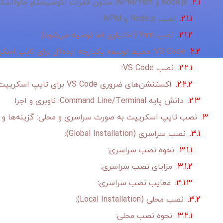
Node.js و NPM/Yarn: ستون فقرات اکوسیستم جاوااسکریپت
نصب Node.js و NPM:
نصب Yarn (اختیاری اما توصیه می‌شود):
VS Code: محیط توسعه یکپارچه ایده‌آل برای تایپ اسکریپت
نصب VS Code:
اکستنشن‌های ضروری VS Code برای تایپ اسکریپت:
دانش پایه Command Line/Terminal: ناوبری و اجرا
نصب تایپ اسکریپت به صورت سراسری و محلی: گزینه‌ها و 
نصب سراسری (Global Installation):
نحوه نصب سراسری:
مزایای نصب سراسری:
معایب نصب سراسری:
نصب محلی (Local Installation):
نحوه نصب محلی: