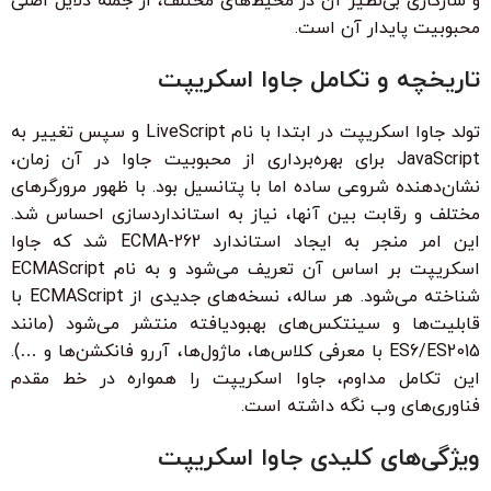
و سازگاری بی‌نظیر آن در محیط‌های مختلف، از جمله دلایل اصلی
محبوبیت پایدار آن است.
تاریخچه و تکامل جاوا اسکریپت
تولد جاوا اسکریپت در ابتدا با نام LiveScript و سپس تغییر به
JavaScript برای بهره‌برداری از محبوبیت جاوا در آن زمان،
نشان‌دهنده شروعی ساده اما با پتانسیل بود. با ظهور مرورگرهای
مختلف و رقابت بین آنها، نیاز به استانداردسازی احساس شد.
این امر منجر به ایجاد استاندارد ECMA-262 شد که جاوا
اسکریپت بر اساس آن تعریف می‌شود و به نام ECMAScript
شناخته می‌شود. هر ساله، نسخه‌های جدیدی از ECMAScript با
قابلیت‌ها و سینتکس‌های بهبودیافته منتشر می‌شود (مانند
ES6/ES2015 با معرفی کلاس‌ها، ماژول‌ها، آررو فانکشن‌ها و …).
این تکامل مداوم، جاوا اسکریپت را همواره در خط مقدم
فناوری‌های وب نگه داشته است.
ویژگی‌های کلیدی جاوا اسکریپت