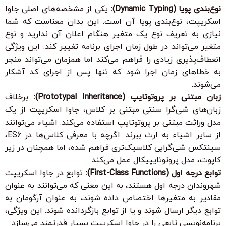
نوع‌بندی پویا (Dynamic Typing):
یکی از مشخصه‌های اصلی جاوا
اسکریپت، نوع‌بندی پویا آن است. این بدان معناست که شما
نیازی به تعریف نوع یک متغیر هنگام اعلان آن ندارید و نوع
متغیر می‌تواند در طول زمان اجرای برنامه تغییر کند. این ویژگی
انعطاف‌پذیری زیادی را فراهم می‌کند اما همزمان می‌تواند منجر
به خطاهای زمان اجرا شود که تنها پس از اجرای کد آشکار
می‌شوند.
زبان مبتنی بر پروتوتایپ (Prototypal Inheritance):
برخلاف
زبان‌های شی‌گرا سنتی مبتنی بر کلاس، جاوا اسکریپت از یک
مدل وراثت مبتنی بر پروتوتایپ استفاده می‌کند. اشیاء می‌توانند
از سایر اشیاء به ارث ببرند. اگرچه با معرفی کلاس‌ها در ES6،
سینتکس شی‌گرایی کلاسیک‌تری فراهم شده، اما همچنان در زیر
کاپوت، مدل پروتوتایپیکال عمل می‌کند.
توابع درجه اول (First-Class Functions):
توابع در جاوا اسکریپت
شهروندان درجه اول هستند، به این معنی که می‌توانند به عنوان
مقادیر به متغیرها اختصاص داده شوند، به عنوان آرگومان به
توابع دیگر ارسال شوند و یا از توابع بازگردانده شوند. این ویژگی،
برنامه‌نویسی تابعی را در جاوا اسکریپت بسیار قدرتمند می‌سازد.