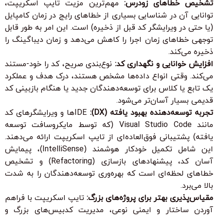
تشخیص خطاهای زودرس:
مهم‌ترین مزیت تایپ اسکریپت،
توانایی آن در شناسایی بسیاری از خطاهای رایج در زمان کامپایل
(یا حتی در ویرایشگر کد قبل از ذخیره) است. این امر به طور قابل
توجهی خطاهای زمان اجرا را کاهش می‌دهد و زمان دیباگینگ را
ذخیره می‌کند.
افزایش خوانایی و نگهداری کد:
نوع‌بندی صریح، کد را خود-مستند
می‌کند. وقتی انواع داده‌ها مشخص هستند، درک هدف و عملکرد
یک تابع یا کلاس برای توسعه‌دهندگان جدید یا هنگام بازبینی کد
قدیمی بسیار آسان‌تر می‌شود.
تجربه توسعه‌دهنده بهبود یافته (DX):
IDEها و ویرایشگرهای کد
مانند Visual Studio Code (که توسط مایکروسافت توسعه
یافته) پشتیبانی فوق‌العاده‌ای از تایپ اسکریپت ارائه می‌دهند.
این شامل تکمیل خودکار هوشمند (IntelliSense)، پیمایش
آسان کد، پیشنهادهای بازسازی (Refactoring) و تشخیص
خطاهای لحظه‌ای است که بهره‌وری توسعه‌دهندگان را به شدت
بالا می‌برد.
مقیاس‌پذیری بهتر برای پروژه‌های بزرگ:
تایپ اسکریپت با فراهم
آوردن ساختار و ایمنی نوعی، مدیریت کدبیس‌های بزرگ و