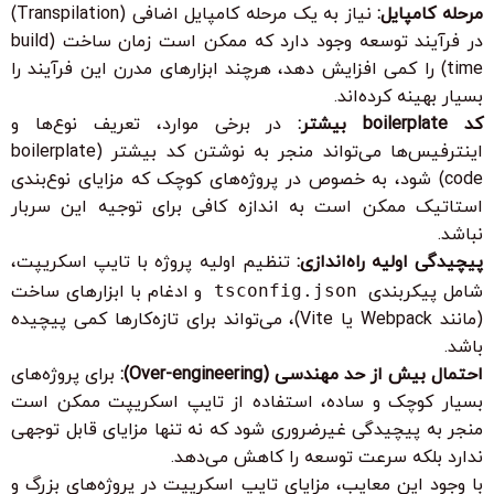
مرحله کامپایل:
نیاز به یک مرحله کامپایل اضافی (Transpilation)
در فرآیند توسعه وجود دارد که ممکن است زمان ساخت (build
time) را کمی افزایش دهد، هرچند ابزارهای مدرن این فرآیند را
بسیار بهینه کرده‌اند.
کد boilerplate بیشتر:
در برخی موارد، تعریف نوع‌ها و
اینترفیس‌ها می‌تواند منجر به نوشتن کد بیشتر (boilerplate
code) شود، به خصوص در پروژه‌های کوچک که مزایای نوع‌بندی
استاتیک ممکن است به اندازه کافی برای توجیه این سربار
نباشد.
پیچیدگی اولیه راه‌اندازی:
تنظیم اولیه پروژه با تایپ اسکریپت،
شامل پیکربندی
tsconfig.json
و ادغام با ابزارهای ساخت
(مانند Webpack یا Vite)، می‌تواند برای تازه‌کارها کمی پیچیده
باشد.
احتمال بیش از حد مهندسی (Over-engineering):
برای پروژه‌های
بسیار کوچک و ساده، استفاده از تایپ اسکریپت ممکن است
منجر به پیچیدگی غیرضروری شود که نه تنها مزایای قابل توجهی
ندارد بلکه سرعت توسعه را کاهش می‌دهد.
با وجود این معایب، مزایای تایپ اسکریپت در پروژه‌های بزرگ و