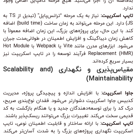
بلافاصله آن را اجرا می‌کنید. هیچ مرحله کامپایل اضافی وجود
ندارد.
تایپ اسکریپت:
نیاز به یک مرحله “ترانس‌پایل” (تبدیل از TS به
JS) دارد. این مرحله می‌تواند به زمان ساخت (build time) اضافه
کند. با این حال، برای پروژه‌های بزرگ، این زمان اضافه معمولاً با
کاهش زمان دیباگینگ و افزایش اطمینان در طولانی‌مدت جبران
می‌شود. ابزارهای مدرن مانند Vite یا Webpack با Hot Module
Replacement (HMR) فرآیند توسعه را در تایپ اسکریپت نیز
بسیار سریع کرده‌اند.
مقیاس‌پذیری و نگهداری (Scalability and
Maintainability)
جاوا اسکریپت:
با افزایش اندازه و پیچیدگی پروژه، مدیریت
کدبیس جاوا اسکریپت دشوارتر می‌شود. فقدان نوع‌بندی صریح،
درک کد را برای توسعه‌دهندگان جدید و یا هنگام بازگشت به کد
قدیمی سخت می‌کند. تغییرات بزرگ می‌توانند ریسک‌پذیر باشند.
تایپ اسکریپت:
با ارائه ساختار و قابلیت اطمینان نوعی، تایپ
اسکریپت نگهداری پروژه‌های بزرگ را به شدت آسان‌تر می‌کند.