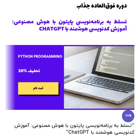
-90%
“تسلط به برنامه‌نویسی پایتون با هوش مصنوعی: آموزش
0 تا 100 عطرسازی + (30 فرمولاسیون
کدنویسی هوشمند با ChatGPT”
آ