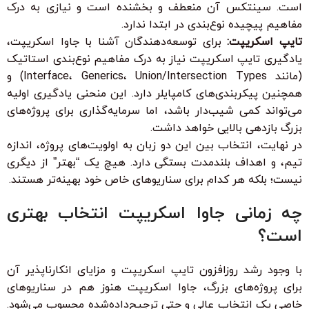
است. سینتکس آن منعطف و بخشنده است و نیازی به درک
مفاهیم پیچیده نوع‌بندی در ابتدا ندارد.
تایپ اسکریپت:
برای توسعه‌دهندگان آشنا با جاوا اسکریپت،
یادگیری تایپ اسکریپت نیاز به درک مفاهیم نوع‌بندی استاتیک
(مانند Interface، Generics، Union/Intersection Types) و
همچنین پیکربندی‌های کامپایلر دارد. این منحنی یادگیری اولیه
می‌تواند کمی شیب‌دار باشد، اما سرمایه‌گذاری برای پروژه‌های
بزرگ بازدهی بالایی خواهد داشت.
در نهایت، انتخاب بین این دو زبان به اولویت‌های پروژه، اندازه
تیم، و اهداف بلندمدت بستگی دارد. هیچ یک “بهتر” از دیگری
نیست؛ بلکه هر کدام برای سناریوهای خاص خود بهینه‌تر هستند.
چه زمانی جاوا اسکریپت انتخاب بهتری
است؟
با وجود رشد روزافزون تایپ اسکریپت و مزایای انکارناپذیر آن
برای پروژه‌های بزرگ، جاوا اسکریپت هنوز هم در سناریوهای
خاصی یک انتخاب عالی و حتی ترجیح‌داده‌شده محسوب می‌شود.