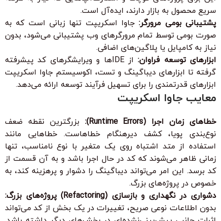
سریع محصول به بازار دارند، ایده‌آل است.
پشتیبانی بومی مرورگر:
جاوا اسکریپت تنها زبانی است که به
صورت بومی توسط تمام مرورگرهای وب پشتیبانی می‌شود، بدون
نیاز به کامپایل یا پلاگین‌های اضافی.
ابزارهای توسعه فراوان:
از IDEها و ویرایشگرهای کد پیشرفته
گرفته تا ابزارهای دیباگینگ و تست، اکوسیستم جاوا اسکریپت
ابزارهای قدرتمندی را برای تسهیل فرآیند توسعه ارائه می‌دهد.
معایب جاوا اسکریپت
خطاهای زمان اجرا (Runtime Errors):
بزرگترین نقطه ضعف
نوع‌بندی پویا، کشف دیرهنگام خطاهاست. خطاهایی مانند
استفاده از متد اشتباه روی یک متغیر با نوع نامناسب، تنها
زمانی ظاهر می‌شوند که کد در حال اجرا باشد و به آن قسمت از
کد برسد. این امر می‌تواند دیباگینگ را دشوار و پرهزینه کند، به
خصوص در پروژه‌های بزرگ.
دشواری در نگهداری و بازسازی (Refactoring) پروژه‌های بزرگ:
بدون اطلاعات نوعی صریح، تغییرات در یک بخش از کد می‌تواند
اثرات جانبی پیش‌بینی‌نشده‌ای در بخش‌های دیگر داشته باشد.