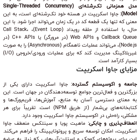
مدل همزمانی تک‌رشته‌ای (Single-Threaded Concurrency
Model):
جاوا اسکریپت در هسته خود تک‌رشته‌ای است، به این
معنی که تنها یک قطعه کد در یک زمان می‌تواند اجرا شود. با این
حال، با استفاده از حلقه رویداد (Event Loop)، Call Stack،
Callback Queue و Web APIs (در مرورگر) یا C++ APIs (در
Node.js)، می‌تواند عملیات ناهمگام (Asynchronous) را به صورت
غیربلاکینگ مدیریت کند که برای عملیات ورودی/خروجی (I/O)
بسیار کارآمد است.
مزایای جاوا اسکریپت
جامعه و اکوسیستم گسترده:
جاوا اسکریپت دارای یکی از
بزرگترین و فعال‌ترین جوامع توسعه‌دهندگان در جهان است. این
به معنای دسترسی آسان به منابع، آموزش‌ها، فریم‌ورک‌ها و
کتابخانه‌های بی‌شمار (از طریق NPM) است. تقریباً برای هر
مشکلی، راه‌حلی در اکوسیستم جاوا اسکریپت وجود دارد.
انعطاف‌پذیری و چابکی:
ماهیت پویا و سینتکس منعطف جاوا
اسکریپت، امکان توسعه سریع و پروتوتایپینگ را فراهم می‌کند.
این برای پروژه‌های کوچک و استارت‌آپ‌هایی که نیاز به عرضه