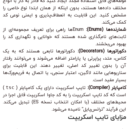
مؤلفه‌های قابل استفاده مجدد ایجاد کنید که قادر به کار با انواع
مختلف داده‌ها هستند، بدون اینکه از همان ابتدا نوع خاصی را
مشخص کنید. این قابلیت به انعطاف‌پذیری و ایمنی نوعی کد
کمک می‌کند.
شمارنده‌ها (Enums):
Enumها راهی برای تعریف مجموعه‌ای از
ثابت‌های نام‌گذاری شده هستند که خوانایی و نگهداری کد را
بهبود می‌بخشند.
دکوراتورها (Decorators):
دکوراتورها تابعی هستند که به یک
کلاس، متد، پراپرتی یا پارامتر اضافه می‌شوند و می‌توانند رفتار
آن را بدون تغییر کد اصلی، تغییر دهند. این قابلیت برای
سناریوهایی مانند لاگین، اعتبار سنجی، یا اتصال به فریم‌ورک‌ها
بسیار مفید است.
کامپایلر (Compiler):
تایپ اسکریپت دارای یک کامپایلر (
tsc
)
است که کد تایپ اسکریپت را به کد جاوا اسکریپت قابل اجرا در
محیط‌های مختلف (با امکان انتخاب نسخه ES) تبدیل می‌کند.
این فرآیند “ترانس‌پایل” نامیده می‌شود.
مزایای تایپ اسکریپت