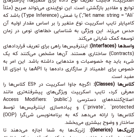
اسکریپت، قابلیت تعریف نوع داده برای متغیرها، پارامترهای
توابع و مقادیر بازگشتی است. این نوع‌بندی می‌تواند صریح (مثلاً
`let name: string = “Ali”;`) یا ضمنی (Type Inference) باشد که
کامپایلر تایپ اسکریپت نوع متغیر را بر اساس مقدار اولیه آن
حدس می‌زند. این ویژگی به شناسایی خطاهای نوعی در زمان
توسعه کمک شایانی می‌کند.
واسط‌ها (Interfaces):
اینترفیس‌ها راهی برای تعریف قراردادهای
(Contracts) ساختاری هستند. آن‌ها مشخص می‌کنند که یک
شیء باید چه خصوصیات و متدهایی داشته باشد. این امر به
خصوص برای اطمیناد از سازگاری داده‌ها با APIها یا اجزای UI
مفید است.
کلاس‌ها (Classes):
اگرچه جاوا اسکریپت در ES6 کلاس‌ها را
معرفی کرد، تایپ اسکریپت ویژگی‌های پیشرفته‌تری مانند
اصلاح‌کننده‌های دسترسی (Access Modifiers: `public`,
`private`, `protected`) و پیاده‌سازی اینترفیس‌ها توسط
کلاس‌ها را ارائه می‌دهد که به برنامه‌نویسی شی‌گرا (OOP)
ساختار و وضوح بیشتری می‌بخشد.
ژنریک‌ها (Generics):
ژنریک‌ها به شما اجازه می‌دهند تا