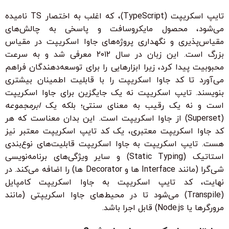
تایپ اسکریپت (TypeScript)، که اغلب به اختصار TS نامیده
می‌شود، محصول مایکروسافت و پاسخی به چالش‌های
مقیاس‌پذیری و نگهداری پروژه‌های جاوا اسکریپت در مقیاس
بزرگ است. این زبان در سال ۲۰۱۲ معرفی شد و به سرعت
محبوبیت پیدا کرد، زیرا ابزارهایی را برای توسعه‌دهندگان فراهم
می‌آورد تا کد جاوا اسکریپت را با قابلیت اطمینان بیشتری
بنویسند. تایپ اسکریپت نه یک جایگزین برای جاوا اسکریپت
است و نه یک رقیب به معنای سنتی؛ بلکه یک
ابرمجموعه
(Superset) از جاوا اسکریپت است. این بدان معناست که هر
کد جاوا اسکریپت معتبری، یک کد تایپ اسکریپت معتبر نیز
هست. تایپ اسکریپت به جاوا اسکریپت قابلیت‌های نوع‌بندی
استاتیک (Static Typing) و سایر ویژگی‌های برنامه‌نویسی
شی‌گرا (مانند Interface ها و Decorator ها) را اضافه می‌کند. در
نهایت، کد تایپ اسکریپت به جاوا اسکریپت کامپایل
(Transpile) می‌شود تا در محیط‌های جاوا اسکریپتی (مانند
مرورگرها یا Node.js) قابل اجرا باشد.