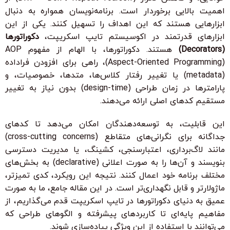
اهمیت بالایی برخوردار است. برنامه‌نویسان همواره به دنبال
ابزارهایی هستند که این اهداف را تسهیل کنند. یکی از این
ابزارهای قدرتمند در اکوسیستم تایپ اسکریپت،
دکوراتورها
(Decorators)
هستند. دکوراتورها، با الهام از مفهوم AOP
(Aspect-Oriented Programming)، راهی برای افزودن فراداده
(metadata) یا تغییر رفتار کلاس‌ها، متدها، خصوصیات، و
پارامترها در زمان طراحی (design-time) بدون نیاز به تغییر
مستقیم کدهای اصلی ارائه می‌دهند.
این قابلیت، به توسعه‌دهندگان امکان می‌دهد تا کدهای
جداگانه برای نگرانی‌های متقاطع (cross-cutting concerns)
مانند لاگ‌برداری، اعتبار‌سنجی، کشینگ، یا مدیریت دسترسی
بنویسند و آن‌ها را به صورت اعلانی (declarative) به بخش‌های
مختلف برنامه خود اعمال کنند. نتیجه این رویکرد، کدی تمیزتر،
ماژولارتر و قابل نگهداری‌تر است. در این مقاله جامع، ما به صورت
عمیق به دنیای دکوراتورها در تایپ اسکریپت قدم می‌گذاریم، از
مفاهیم پایه‌ای تا کاربردهای پیشرفته و الگوهای طراحی که
می‌توانند با استفاده از این ویژگی پیاده‌سازی شوند.