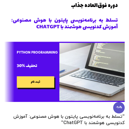
-90%
“تسلط به برنامه‌نویسی پایتون با هوش مصنوعی: آموزش
0 تا 100 عطرسازی + (30 فرمولاسیون
کدنویسی هوشمند با ChatGPT”
آ