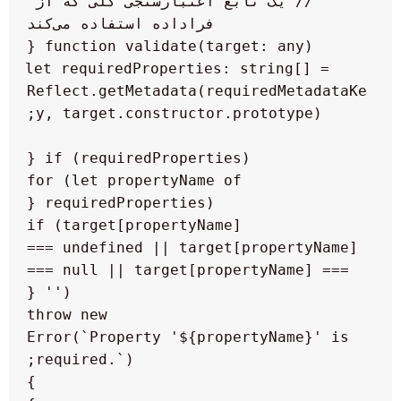
// یک تابع اعتبار‌سنجی کلی که از 
    let requiredProperties: string[] = 
Reflect.getMetadata(requiredMetadataKe
        for (let propertyName of 
            if (target[propertyName] 
=== undefined || target[propertyName] 
=== null || target[propertyName] === 
                throw new 
Error(`Property '${propertyName}' is 