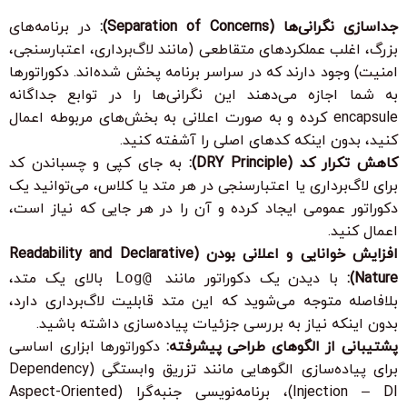
جداسازی نگرانی‌ها (Separation of Concerns):
در برنامه‌های
بزرگ، اغلب عملکردهای متقاطعی (مانند لاگ‌برداری، اعتبار‌سنجی،
امنیت) وجود دارند که در سراسر برنامه پخش شده‌اند. دکوراتورها
به شما اجازه می‌دهند این نگرانی‌ها را در توابع جداگانه
encapsule کرده و به صورت اعلانی به بخش‌های مربوطه اعمال
کنید، بدون اینکه کدهای اصلی را آشفته کنید.
کاهش تکرار کد (DRY Principle):
به جای کپی و چسباندن کد
برای لاگ‌برداری یا اعتبار‌سنجی در هر متد یا کلاس، می‌توانید یک
دکوراتور عمومی ایجاد کرده و آن را در هر جایی که نیاز است،
اعمال کنید.
افزایش خوانایی و اعلانی بودن (Readability and Declarative
Nature):
با دیدن یک دکوراتور مانند
@Log
بالای یک متد،
بلافاصله متوجه می‌شوید که این متد قابلیت لاگ‌برداری دارد،
بدون اینکه نیاز به بررسی جزئیات پیاده‌سازی داشته باشید.
پشتیبانی از الگوهای طراحی پیشرفته:
دکوراتورها ابزاری اساسی
برای پیاده‌سازی الگوهایی مانند تزریق وابستگی (Dependency
Injection – DI)، برنامه‌نویسی جنبه‌گرا (Aspect-Oriented