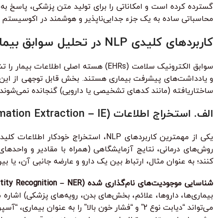
محاسباتی ساده به یک جزء جدایی‌ناپذیر و هوشمند در اکوسیستم 
کاربردهای کلیدی NLP در تحلیل سوابق بیمار
سوابق الکترونیک سلامت (EHRs) هسته اص
ساختاریافته (مانند کدهای تشخیصی یا دارویی) گنجانده نمی‌شوند. NLP با توانایی خود در پردازش این داده‌های بدون ساختار، ارزش بی‌نظیری به EHRs اضافه می‌ک
الف. استخراج اطلاعات (Information Extraction – IE) از یادداشت‌های بالینی
یکی از مهمترین کاربردهای NLP، استخر
کنند؛ به عنوان مثال، ارتباط بین یک دارو و عارضه جانبی آن، یا بی
شناسایی موجودیت‌های نام‌گذاری شده (Named Entity Recognition – NER):