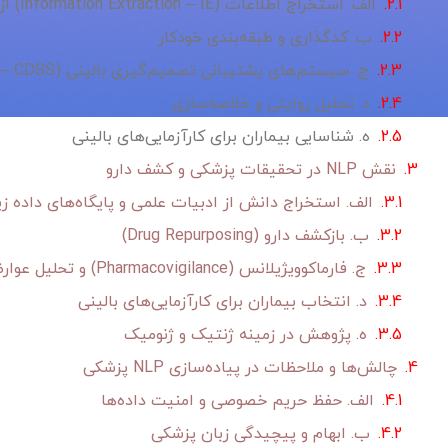
الف. استخراج اطلاعات (Information Extraction – IE) از یادداشت‌های بالینی
ب. کدگذاری و طبقه‌بندی خودکار
ج. سیستم‌های پشتیبانی تصمیم‌گیری بالینی (Clinical Decision Support Systems – CDSS)
د. تحلیل روایتی و خلاصه‌سازی
ه. شناسایی بیماران برای کارآزمایی‌های بالینی
نقش NLP در تحقیقات پزشکی و کشف دارو
الف. استخراج دانش از ادبیات علمی و پایگاه‌های داده ز
ب. بازکشف دارو (Drug Repurposing)
ج. فارماکوویژیلانس (Pharmacovigilance) و تحلیل عوارض جانبی
د. انتخاب بیماران برای کارآزمایی‌های بالینی
ه. پژوهش در زمینه ژنتیک و ژنومیک
چالش‌ها و ملاحظات در پیاده‌سازی NLP پزشکی
الف. حفظ حریم خصوصی و امنیت داده‌ها
ب. ابهام و پیچیدگی زبان پزشکی