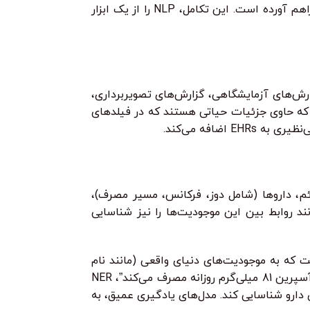
گسترده کرده است و امکاناتی را برای تولید متن پزشکی، پاسخ به پرسش‌های بالینی پیچیده و حتی کمک به نوشتن مقالات علمی فراهم آورده است. این تکامل، NLP را از یک ابزار
رخیص، گزارش‌های آزمایشگاهی، گزارش‌های تصویربرداری،
 توجهی از این اطلاعات به صورت متن آزاد (unstructured text) نوشته می‌شوند که حاوی جزئیات حیاتی هستند که در فیلدهای
ص‌ها، علائم، داروها (شامل دوز، فرکانس، مسیر مصرف)،
آزمایشگاهی (همراه با مقادیر و واحدهای اندازه‌گیری)، و رویدادهای ناخواسته باشد. سیستم‌های IE می‌توانند روابط بین این موجودیت‌ها را نیز شناسایی
ست که به موجودیت‌های دنیای واقعی (مانند نام
بیماری‌ها، داروها، علائم، بخش‌های بدن، رویه‌های پزشکی) اشاره می‌کنند. برای مثال، در جمله “بیمار با دیابت نوع 2 و فشار خون بالا، آسپرین 81 میلی‌گرم روزانه مصرف می‌کند”، NER
ارو و “81 میلی‌گرم” و “روزانه” را به عنوان ویژگی‌های دارو شناسایی کند. مدل‌های یادگیری عمیق، به