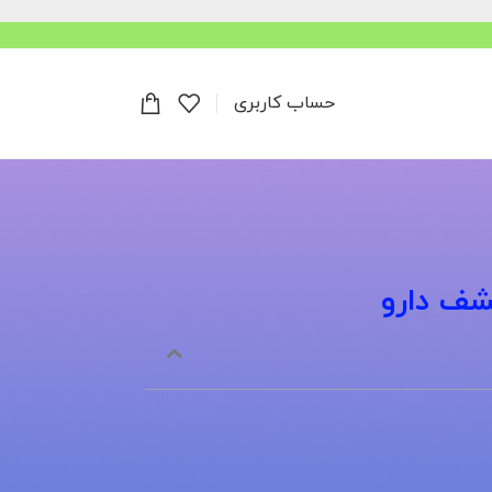
حساب کاربری
شف دارو