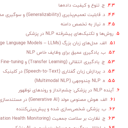
ج. تنوع و کیفیت داده‌ها
د. قابلیت تعمیم‌پذیری (Generalizability) و سوگیری مدل‌ها
ه. نیاز به تخصص دامنه
روش‌ها و تکنیک‌های پیشرفته NLP در پزشکی
الف. مدل‌های زبان بزرگ (Large Language Models – LLMs) و ترانسفورمرها
ب. یادگیری عمیق برای وظایف خاص NLP
ج. یادگیری انتقالی (Transfer Learning) و Fine-tuning
د. پردازش زبان گفتاری (Speech-to-Text) در کلینیک
ه. NLP چندوجهی (Multimodal NLP)
آینده NLP در پزشکی: چشم‌انداز و روندهای نوظهور
الف. هوش مصنوعی مولد (Generative AI) در مستندسازی و ارتباطات بالینی
ب. پزشکی شخصی‌سازی شده و پیش‌بینی‌کننده
ج. نظارت بر سلامت جمعیت (Population Health Monitoring) و تشخیص زودهنگام همه‌گیری‌ها