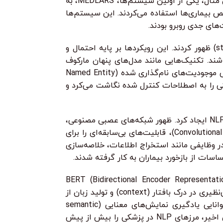
یافتند. این سیستم‌ها از مجموعه‌ای از قواعد دست‌ساز برای شناسایی الگوها و استخراج اطلاعات از متن استفاده می‌کردند. به عنوان مثال، یکی از اولین سیستم‌ها، MEDLARS، به
ای دیگری مانند MYCIN و CADUCEUS از قواعد برای کمک به تشخیص بیماری‌ها استفاده می‌کردند. این سیستم‌ها
‌های جدی روبرو بودند.
با پیشرفت در قدرت محاسباتی و دسترسی به مجموعه داده‌های بزرگ‌تر در دهه‌های 1980 و 1990، رویکردهای آماری (statistical NLP) ظهور کردند. این رویکردها بر پایه احتمال و
اشند. تکنیک‌هایی مانند مدل‌های پنهان مارکوف
(Hidden Markov Models – HMMs) و ماشین‌های بردار پشتیبان (Support Vector Machines – SVMs) برای وظایفی مانند شناسایی موجودیت‌های نام‌گذاری شده (Named Entity
شدند. این دوره شاهد توسعه سیستم‌هایی مانند MetaMap بود که واژگان پزشکی را به اصطلاحات کنترل شده نگاشت می‌کرد و
، تغییرات شگرفی را در NLP ایجاد کرد. ظهور شبکه‌های عصبی مصنوعی،
به ویژه شبکه‌های عصبی بازگشتی (Recurrent Neural Networks – RNNs) و شبکه‌های عصبی پیچشی (Convolutional Neural Networks – CNNs)، قابلیت‌های بی‌سابقه‌ای را برای
ازی توالی‌ها و روابط پیچیده در زبان به ارمغان آورد. این پیشرفت‌ها منجر به بهبود چشمگیر در دقت و کارایی سیستم‌های NLP در وظایفی مانند استخراج اطلاعات، خلاصه‌سازی
ل‌های ترانسفورمر (Transformer Models) در اواخر دهه 2010 رخ داد. مدل‌هایی مانند BERT (Bidirectional Encoder Representations from
Transformers)، GPT (Generative Pre-trained Transformer) و انواع تخصصی آن‌ها مانند BioBERT و ClinicalBERT، قابلیت‌های بی‌نظیری در درک بافتار (context) و تولید زبان از
خود نشان دادند. این مدل‌ها که بر روی حجم عظیمی از داده‌های متنی (اعم از عمومی و تخصصی) پیش‌آموزش دیده بودند، توانایی یادگیری نمایش‌های معنایی (semantic
در سالیان اخیر، مرزهای NLP در پزشکی را بیش از پیش