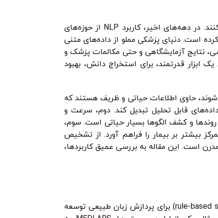
و بکدور تا ابزارهای امنیت شبکه و وب.
بسازید و حتی مسیر
ز پایه، با پروژه‌های واقعی یاد می‌گیری
پردازش زبان طبیعی (NLP)، شاخه‌ای از هوش مصنوعی است که کامپیوترها را قادر می‌سازد تا زبان انسانی را درک، تفسیر و تولید کنند. در دهه‌های اخیر، کاربرد NLP از حوزه‌های
رده است. دنیای پزشکی مملو از داده‌های متنی
های آسیب‌شناسی، نتایج آزمایشگاهی و حتی مکالمات پزشک و
 ساختار این داده‌ها، تحلیل دستی آن‌ها را عملاً ناممکن می‌سازد. در اینجاست که NLP به عنوان یک ابزار قدرتمند، برای استخراج دانش، بهبود
ه قابل بررسی است. نخست، داده‌های بالینی که اغلب به صورت متن آزاد (free text) ذخیره می‌شوند، حاوی اطلاعات حیاتی و ظریف هستند که
طلاعات پنهان را آشکار ساخته و به داده‌های قابل تحلیل تبدیل کند. دوم، سرعت و
اسایی روندها و کشف الگوها بسیار حیاتی است. سوم،
رکز بیشتر بر بیمار را فراهم آورد. از تشخیص
شخصی‌سازی درمان، NLP در حال بازتعریف مرزهای پزشکی مدرن است. این مقاله به بررسی عمیق کاربردها،
ریشه‌های NLP در پزشکی را می‌توان به دهه‌های 1960 و 1970 میلادی دنبال کرد، زمانی که سیستم‌های اولیه مبتنی بر قواعد (rule-based systems) برای پردازش زبان طبیعی توسعه