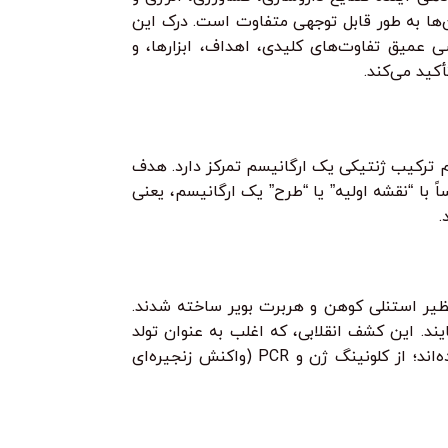
آن‌ها به طور قابل توجهی متفاوت است. درک این
ی عمیق تفاوت‌های کلیدی، اهداف، ابزارها، و
کید می‌کند.
 ترکیب ژنتیکی یک ارگانیسم تمرکز دارد. هدف
ست. این رشته اساساً با “نقشه اولیه” یا “طرح” یک ارگانیسم، یعنی
 زمانی که اولین مولکول‌های DNA نوترکیب توسط دانشمندانی نظیر استنلی کوهن و هربرت بویر ساخته شدند.
یند. این کشف انقلابی، که اغلب به عنوان تولد
مهندسی ژنتیک مدرن تلقی می‌شود، راه را برای توسعه ابزارهای پیچیده‌تر هموار کرد. از آن زمان، تکنیک‌ها به سرعت پیشرفت کرده‌اند؛ از کلونینگ ژن و PCR (واکنش زنجیره‌ای