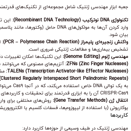
جعبه ابزار مهندسی ژنتیک شامل مجموعه‌ای از تکنیک‌های قدرتمند است که امکان
تکنولوژی DNA نوترکیب (Recombinant DNA Technology):
وارد کردن آن‌ها به مولکول‌های DNA
بیان شود.
واکنش زنجیره‌ای پلیمراز (PCR – Polymerase Chain Reaction):
تشخیص بیماری‌ها و مطالعات ژنتیکی ضروری است.
مهندسی ژنوم (Genome Editing):
این تکنیک‌ها امکان تغییرات دقیق و هدفمند در توالی DNA را فراهم می‌
ZFNs (Zinc Finger Nucleases):
آنزیم‌های مصنوعی که می‌توانند به توالی‌های DNA خاص متصل شده
TALENs (Transcription Activator-like Effector Nucleases):
مشابه ZFNs، اما با قابلیت برنا
Clustered Regularly Interspaced Short Palindromic Repeats):
CRISPR-Cas9 آن را به ابزاری قدرتمند برای تحقیقات و کاربردهای درمانی تبدیل کرده است.
انتقال ژن (Gene Transfer Methods):
یوکاریوتی (با استفاده از لیپوزوم‌ها، فسفات کلسیم یا الکتروپوری
کاربردها
مهندسی ژنتیک در طیف وسیعی از حوزه‌ها کاربرد دارد: