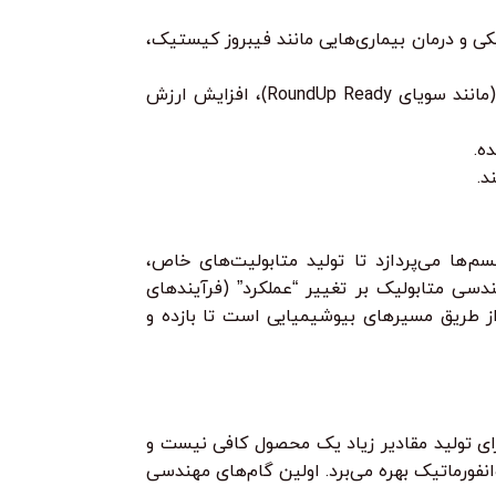
ی و درمان بیماری‌هایی مانند فیبروز کیستیک،
تولید محصولات تراریخته (GMOs) با ویژگی‌های بهبود یافته مانند مقاومت به آفات (مانند ذرت Bt)، تحمل به علف‌کش‌ها (مانند سویای RoundUp Ready)، افزایش ارزش
ه.
د.
ها می‌پردازد تا تولید متابولیت‌های خاص،
دسی متابولیک بر تغییر “عملکرد” (فرآیندهای
ز طریق مسیرهای بیوشیمیایی است تا بازده و
 وارد کردن یک ژن هدف برای تولید مقادیر زیاد یک محصول کافی نیست و
فورماتیک بهره می‌برد. اولین گام‌های مهندسی