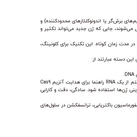
 استفاده از آنزیم‌های برش‌گر یا اندونوکلئازهای محدودکننده) و
یزبان منتقل می‌شوند، جایی که ژن جدید می‌تواند تکثیر و
ند برای تکثیر میلیون‌ها نسخه از یک قطعه DNA خاص در مدت زمان کوتاه. این تکنیک برای کلونینگ،
انقلابی‌ترین ابزار ویرایش ژن تا به امروز. این سیستم از یک RNA راهنما برای هدایت آنزیم Cas9
اند برای حذف، اضافه یا جایگزینی ژن‌ها استفاده شود. سادگی، دقت و کارایی
د، از جمله ترانسفورماسیون باکتریایی، ترانسفکشن در سلول‌های