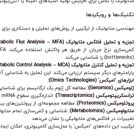
متابولیک با تلاش برای افزایش تولید اسیدهای آمینه یا آنتی‌بیوتیک
تکنیک‌ها و رویکردها
مهندسی متابولیک از ترکیبی از روش‌های تحلیلی و دستکاری برای 
تجزیه و تحلیل فلاکس متابولیک (Metabolic Flux Analysis – MFA):
(bottlenecks) را شناسایی می‌کند.
تجزیه و تحلیل کنترل متابولیک (Metabolic Control Analysis – MCA):
پارامترهای دیگر سیستم ارزیابی می‌کند. این تحلیل به شناسایی آن
ابزارهای ‘امیکس’ (Omics Technologies):
ژنومیکس (Genomics):
مطالعه کل ژنوم یک ارگانیسم برای شناسایی
ترانسکریپتومیکس (Transcriptomics):
اندازه‌گیری سطوح mRNA برای درک اینکه کدام ژن‌ها در زمان‌های مختلف بیان می‌شوند.
پروتئومیکس (Proteomics):
مطالعه مجموعه‌ای از پروتئین‌های بی
متابولومیکس (Metabolomics):
شناسایی و کمی‌سازی تمام متابولی
تغییرات در فلاکس‌های متابولیکی را نشان می‌دهد.
ترکیب این داده‌های ‘امیکس’ با مدل‌سازی کامپیوتری، امکان ایجاد