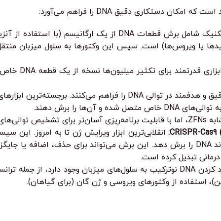
 دستکاری دقیق DNA را فراهم می‌آورد:
این تکنیک شامل برش قطعات DNA از یک ارگانیسم (با
 حامل (وکتورها، مانند پلاسمیدها یا ویروس‌ها) است. سپس این وکتورها به سلول م
ابزاری قدرتم
کنند. برجسته‌ترین ابزارهای این دسته عبارتند از:
 و آن‌ها را برش دهند.
مه‌ریزی آسان‌تر برای تشخیص توالی‌های DNA.
CRISPR-Cas9 (
به یک توالی DNA خاص استفاده می‌کند، که در آنجا Cas9 می‌تواند DNA را برش دهد. این برش می‌تو
روش‌های مختلفی برای وارد کردن DNA نوترکیب به سلول‌های میزبان وجود دار
شن)، استفاده از وکتورهای ویروسی و ژن گان (برای گیاهان).