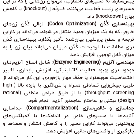
پیش‌سازها به مسیرهای نامطلوب، می‌توان ژن‌هایی را که در این
مسیرهای رقیب فعالیت می‌کنند، غیرفعال (knockout) یا کاهش
بیان (knockdown) داد.
بهینه‌سازی کُدُن (Codon Optimization):
توالی کُدُن ژن‌های
خارجی که به یک میزبان جدید منتقل می‌شوند، می‌تواند بر کارایی
ترجمه و سطح پروتئین بیان‌شده تأثیر بگذارد. بهینه‌سازی کُدُن
برای مطابقت با ترجیحات کُدُن میزبان می‌تواند بیان ژن را به
میزان قابل توجهی افزایش دهد.
مهندسی آنزیم (Enzyme Engineering):
شامل اصلاح آنزیم‌های
موجود برای بهبود فعالیت کاتالیتیکی، افزایش پایداری، تغییر
اختصاصیت سوبسترا، یا حذف مهار بازخوردی. این کار می‌تواند از
طریق جهش‌زایی تصادفی همراه با غربالگری با بازده بالا (high-
throughput screening) یا از طریق طراحی منطقی (rational
design) مبتنی بر ساختار سه‌بعدی آنزیم انجام شود.
جداسازی و خالص‌سازی (Compartmentalization):
جداسازی
آنزیم‌ها یا مسیرهای خاص در اندامک‌ها یا کمپلکس‌های
پروتئینی می‌تواند کارایی مسیر را با کاهش انتشار واسطه‌ها و
جلوگیری از واکنش‌های جانبی افزایش دهد.