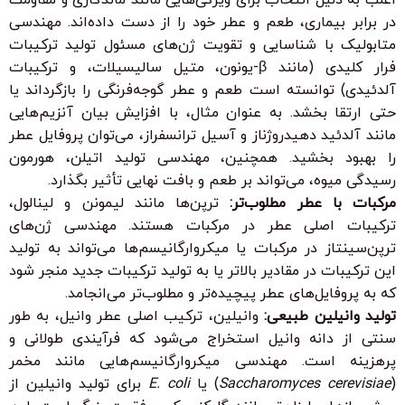
در برابر بیماری، طعم و عطر خود را از دست داده‌اند. مهندسی
متابولیک با شناسایی و تقویت ژن‌های مسئول تولید ترکیبات
فرار کلیدی (مانند β-یونون، متیل سالیسیلات، و ترکیبات
آلدئیدی) توانسته است طعم و عطر گوجه‌فرنگی را بازگرداند یا
حتی ارتقا بخشد. به عنوان مثال، با افزایش بیان آنزیم‌هایی
مانند آلدئید دهیدروژناز و آسیل ترانسفراز، می‌توان پروفایل عطر
را بهبود بخشید. همچنین، مهندسی تولید اتیلن، هورمون
رسیدگی میوه، می‌تواند بر طعم و بافت نهایی تأثیر بگذارد.
مرکبات با عطر مطلوب‌تر:
ترپن‌ها مانند لیمونن و لینالول،
ترکیبات اصلی عطر در مرکبات هستند. مهندسی ژن‌های
ترپن‌سینتاز در مرکبات یا میکروارگانیسم‌ها می‌تواند به تولید
این ترکیبات در مقادیر بالاتر یا به تولید ترکیبات جدید منجر شود
که به پروفایل‌های عطر پیچیده‌تر و مطلوب‌تر می‌انجامد.
تولید وانیلین طبیعی:
وانیلین، ترکیب اصلی عطر وانیل، به طور
سنتی از دانه وانیل استخراج می‌شود که فرآیندی طولانی و
پرهزینه است. مهندسی میکروارگانیسم‌هایی مانند مخمر
(
Saccharomyces cerevisiae
) یا
E. coli
برای تولید وانیلین از