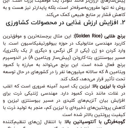
پیش‌سازهای ارزان‌تر مانند گلوکز، یک موفقیت بزرگ است. این
روش نه تنها مقرون‌به‌صرفه‌تر است، بلکه پایدارتر نیز هست و به
کاهش فشار بر منابع طبیعی کمک می‌کند.
2. افزایش ارزش غذایی در محصولات کشاورزی
برنج طلایی (Golden Rice):
این مثال برجسته‌ترین و موفق‌ترین
کاربرد مهندسی متابولیک در حوزه بیوفورتیفیکاسیون است. با
وارد کردن دو ژن (یکی از گل نرگس و دیگری از یک باکتری)،
مسیر بیوسنتزی بتا-کاروتن (پیش‌ساز ویتامین A) در اندوسپرم
برنج فعال شده است. این برنج می‌تواند به مبارزه با کمبود
ویتامین A که سالانه میلیون‌ها نفر را در کشورهای در حال توسعه
تحت تأثیر قرار می‌دهد، کمک کند.
ذرت با لیزین بالا:
لیزین یک اسید آمینه ضروری است که اغلب
در غلات مانند ذرت کمبود دارد. مهندسی ژنتیکی ذرت برای
افزایش بیان آنزیم‌های کلیدی در مسیر بیوسنتزی لیزین و
کاهش پروتئین‌های ذخیره‌ای با لیزین کم، منجر به تولید ذرت با
کیفیت پروتئین بالاتر شده است.
گوجه‌فرنگی با آنتوسیانین بالا:
با انتقال ژن‌های تنظیم‌کننده