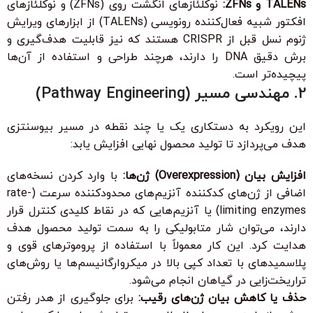
TALENs و ZFNs:
نوکلئازهای انگشت روی (ZFNs) و نوکلئازهای
افکتور شبیه فعال‌کننده رونویسی (TALENs) از ابزارهای ویرایش
ژنوم نسل قبل از CRISPR هستند که نیز قابلیت هدف‌گیری و
برش دقیق DNA را دارند، هرچند طراحی و استفاده از آن‌ها
پیچیده‌تر است.
2. مهندسی مسیر (Pathway Engineering)
این رویکرد به دستکاری یک یا چند نقطه در مسیر بیوسنتزی
هدف می‌پردازد تا تولید محصول نهایی افزایش یابد:
افزایش بیان (Overexpression) ژن‌ها:
با وارد کردن نسخه‌های
اضافی از ژن‌های کدکننده آنزیم‌های محدودکننده سرعت (rate-
limiting enzymes) یا آنزیم‌هایی که در نقاط کلیدی کنترل قرار
دارند، می‌توان شار متابولیکی را به سمت تولید محصول هدف
هدایت کرد. این کار معمولاً با استفاده از پروموترهای قوی و
پلاسمیدهای با تعداد کپی بالا در میکروارگانیسم‌ها یا روش‌های
تراریخت‌زایی در گیاهان انجام می‌شود.
حذف یا کاهش بیان ژن‌های رقیب:
برای جلوگیری از هدر رفتن