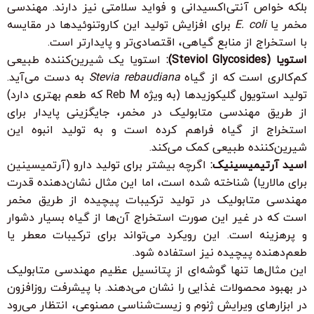
بلکه خواص آنتی‌اکسیدانی و فواید سلامتی نیز دارند. مهندسی
مخمر یا
E. coli
برای افزایش تولید این کاروتنوئیدها در مقایسه
با استخراج از منابع گیاهی، اقتصادی‌تر و پایدارتر است.
استویا (Steviol Glycosides):
استویا یک شیرین‌کننده طبیعی
کم‌کالری است که از گیاه
Stevia rebaudiana
به دست می‌آید.
تولید استویول گلیکوزیدها (به ویژه Reb M که طعم بهتری دارد)
از طریق مهندسی متابولیک در مخمر، جایگزینی پایدار برای
استخراج از گیاه فراهم کرده است و به تولید انبوه این
شیرین‌کننده طبیعی کمک می‌کند.
اسید آرتیمیسینیک:
اگرچه بیشتر برای تولید دارو (آرتمیسینین
برای مالاریا) شناخته شده است، اما این مثال نشان‌دهنده قدرت
مهندسی متابولیک در تولید ترکیبات پیچیده از طریق مخمر
است که در غیر این صورت استخراج آن‌ها از گیاه بسیار دشوار
و پرهزینه است. این رویکرد می‌تواند برای ترکیبات معطر یا
طعم‌دهنده پیچیده نیز استفاده شود.
این مثال‌ها تنها گوشه‌ای از پتانسیل عظیم مهندسی متابولیک
در بهبود محصولات غذایی را نشان می‌دهند. با پیشرفت روزافزون
در ابزارهای ویرایش ژنوم و زیست‌شناسی مصنوعی، انتظار می‌رود