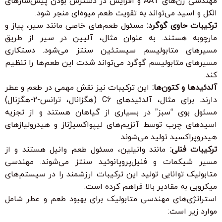
مهندسی ژن‌های AAT و افزایش در دسترس بودن پیش‌سازهای
الکل و اسید می‌تواند به تقویت طعم میوه‌ای منجر شود.
ترکیبات حاوی گوگرد:
مسئول طعم‌های خاصی مانند سیر، پیاز و
مارچوبه هستند. به عنوان مثال، آلیین در سیر از طریق
مسیرهای متابولیسم سیستئین سنتز می‌شود. دستکاری
مسیرهای متابولیسم گوگرد می‌تواند شدت این طعم‌ها را تنظیم
کند.
آلدئیدها و کتون‌ها:
این ترکیبات نیز نقش مهمی در طعم و عطر
دارند. برای مثال، آلدئیدهای C6 (هگزانال، ترانس-2-هگزنال)
مسئول بوی “سبز” در بسیاری از گیاهان هستند و از تجزیه
اسیدهای چرب توسط آنزیم‌های لیپواکسیژناز و هیدرولیازهای
هیدروپراکسید تولید می‌شوند.
ترکیبات فنلی:
مانند وانیلین، مسئول طعم وانیل هستند و از
مسیر شیکمات و فنیل‌پروپانوئید سنتز می‌شوند. مهندسی
متابولیک توانایی تولید این ترکیبات ارزشمند را در سیستم‌های
میکروبی به مقادیر بالا فراهم کرده است.
استراتژی‌های مهندسی متابولیک برای بهبود طعم و عطر شامل
موارد زیر است: