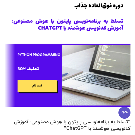
-90%
“تسلط به برنامه‌نویسی پایتون با هوش مصنوعی: آموزش
0 تا 100 عطرسازی + (30 فرمولاسیون
کدنویسی هوشمند با ChatGPT”
آ