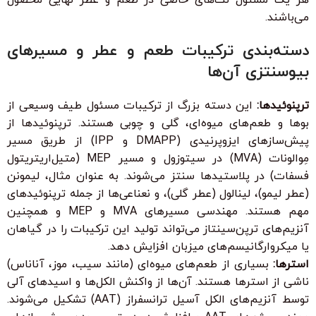
می‌باشند.
دسته‌بندی ترکیبات طعم و عطر و مسیرهای
بیوسنتزی آن‌ها
ترپنوئیدها:
این دسته بزرگ از ترکیبات مسئول طیف وسیعی از
بوها و طعم‌های میوه‌ای، گلی و چوبی هستند. ترپنوئیدها از
پیش‌سازهای ایزوپرنیدی (DMAPP و IPP) از طریق مسیر
مِوالونات (MVA) در سیتوزول و مسیر MEP (متیل‌اریتریتول
فسفات) در پلاستیدها سنتز می‌شوند. به عنوان مثال، لیمونن
(عطر لیمو)، لینالول (عطر گلی)، و نعناعی‌ها از جمله ترپنوئیدهای
مهم هستند. مهندسی مسیرهای MVA و MEP و همچنین
آنزیم‌های ترپن‌سینتاز می‌تواند تولید این ترکیبات را در گیاهان
یا میکروارگانیسم‌های میزبان افزایش دهد.
استرها:
بسیاری از طعم‌های میوه‌ای (مانند سیب، موز، آناناس)
ناشی از استرها هستند. آن‌ها از واکنش الکل‌ها و اسیدهای آلی
توسط آنزیم‌های الکل آسیل ترانسفراز (AAT) تشکیل می‌شوند.