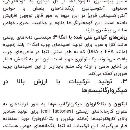
مسیر بیوسنتزی فلاونوئیدها از گل میمون به گوجه‌فرنگی،
محتوای آنتوسیانین (رنگدانه‌های بنفش با خواص
آنتی‌اکسیدانی قوی) در این میوه به طور قابل توجهی افزایش
یافته است. این گوجه‌فرنگی‌ها علاوه بر جذابیت بصری، خواص
سلامتی بیشتری دارند.
روغن‌های گیاهی غنی شده با امگا-3:
مهندسی دانه‌های روغنی
مانند کلزا و سویا برای تولید اسیدهای چرب امگا-3 بلند زنجیره
(مانند EPA و DHA) که به طور سنتی تنها در ماهی‌های چرب
یافت می‌شوند، یک نوآوری مهم است. این امر به کاهش فشار
بر ذخایر ماهی و ارائه یک منبع پایدارتر از این اسیدهای چرب
ضروری کمک می‌کند.
3. تولید ترکیبات با ارزش بالا در
میکروارگانیسم‌ها
لیکوپن و بتا-کاروتن:
میکروارگانیسم‌ها به طور فزاینده‌ای به
عنوان کارخانه‌های زیستی (cell factories) برای تولید مقادیر
بالای کاروتنوئیدها (مانند لیکوپن و بتا-کاروتن) مورد استفاده
قرار می‌گیرند. این ترکیبات نه تنها رنگدانه‌های مهمی هستند،