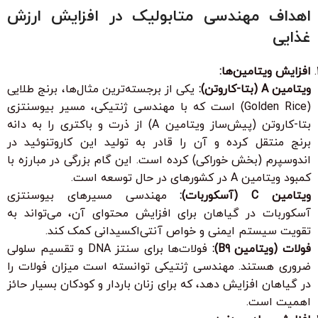
اهداف مهندسی متابولیک در افزایش ارزش
غذایی
افزایش ویتامین‌ها:
ویتامین A (بتا-کاروتن):
یکی از برجسته‌ترین مثال‌ها، برنج طلایی
(Golden Rice) است که با مهندسی ژنتیکی، مسیر بیوسنتزی
بتا-کاروتن (پیش‌ساز ویتامین A) از ذرت و باکتری را به دانه
برنج منتقل کرده و آن را قادر به تولید این کاروتنوئید در
اندوسپرم (بخش خوراکی) کرده است. این گام بزرگی در مبارزه با
کمبود ویتامین A در کشورهای در حال توسعه است.
ویتامین C (آسکوربات):
مهندسی مسیرهای بیوسنتزی
آسکوربات در گیاهان برای افزایش محتوای آن، می‌تواند به
تقویت سیستم ایمنی و خواص آنتی‌اکسیدانی کمک کند.
فولات (ویتامین B9):
فولات‌ها برای سنتز DNA و تقسیم سلولی
ضروری هستند. مهندسی ژنتیکی توانسته است میزان فولات را
در گیاهان افزایش دهد، که برای زنان باردار و کودکان بسیار حائز
اهمیت است.