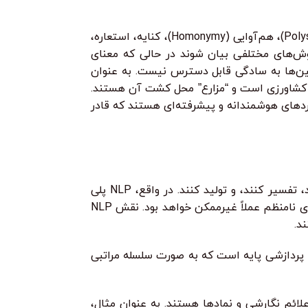
چالش اصلی در کار با متن‌های نامنظم، ماهیت غیرساختاریافته و پیچیده آن‌ها است. زبان طبیعی سرشار از ابهام، چندمعنایی (Polysemy)، هم‌آوایی (Homonymy)، کنایه، استعاره،
روش‌های مختلفی بیان شوند در حالی که معنای
اشین‌ها به سادگی قابل دسترس نیست. به عنوان
 کشاورزی است و “مزارع” محل کشت آن هستند.
ردهای هوشمندانه و پیشرفته‌ای هستند که قادر
پردازش زبان طبیعی (NLP) حوزه‌ای بین رشته‌ای در هوش مصنوعی است که به کامپیوترها اجازه می‌دهد تا زبان انسانی را درک کنند، تفسیر کنند، و تولید کنند. در واقع، NLP پلی
است بین دنیای پیچیده و غیررسمی زبان انسانی و دنیای منطقی و ساختاریافته کامپیوترها. بدون NLP، استخراج اطلاعات از متن‌های نامنظم عملاً غیرممکن خواهد بود. نقش NLP
ه پردازشی پایه است که به صورت سلسله مراتبی
لائم نگارشی و نمادها هستند. به عنوان مثال،