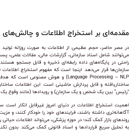
بساز
ر قسط
87.250
تومان
•
خرید قسطی با ترب‌پی بدون کارمزد
هر قسط
87.250
تومان
•
خر
هر قسط
124.750
تومان
•
خرید قسطی با ترب‌پی بدون کارمزد
هر قسط
.750
مقدمه‌ای بر استخراج اطلاعات و چالش‌های 
می‌توانند شامل اسناد سازمانی، گزارشات مالی، مقالات علمی، پست
راحتی در پایگاه‌های داده رابطه‌ای ذخیره و قابل جستجو هستن
Language Processing – NLP) و هوش م
ساختاریافته و قابل پردازش ماشینی است. این اطلاعات ساختاریاف
“رئیس” بین یک شخص و یک سازمان) و رویدادها (مانند وقوع یک خ
اهمیت استخراج اطلاعات در دنیای امروز غیرقابل انکار است. سازم
آگاهانه‌تری داشته باشند، فرایندهای خود را خودکار کنند، و مزی
روندهای بازار کمک کند؛ در حوزه پزشکی، می‌تواند اطلاعات حیاتی