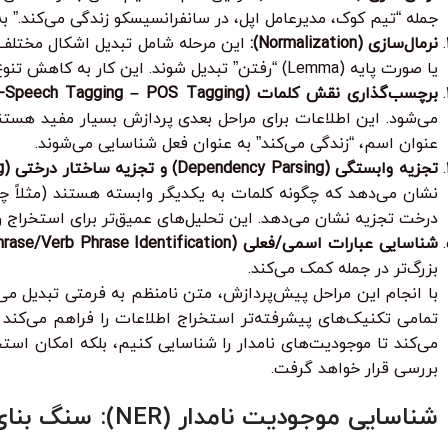
جمله “تیم کوک، مدیرعامل اپل، در سانفرانسیسکو زندگی می‌کند.” به توک
نرمال‌سازی (Normalization):
یا صورت پایه (Lemma) “رفتن” تبدیل شوند. این کار به کاهش تنوع لغوی و بهبود عملکرد مدل‌ها کمک می‌کند.
برچسب‌گذاری نقش کلمات (Part-of-Speech Tagging – POS Tagging):
می‌شود. این اطلاعات برای مراحل بعدی پردازش بسیار مفید هستند،
عنوان اسم، “زندگی می‌کند” به عنوان فعل شناسایی می‌شوند.
تجزیه وابستگی (Dependency Parsing) و تجزیه ساختار درختی (Constituency Parsing):
نشان می‌دهد که چگونه کلمات به یکدیگر وابسته هستند (مثلاً چ
درخت تجزیه نشان می‌دهد. این تحلیل‌های عمیق‌تر برای استخراج ر
شناسایی عبارات اسمی/فعلی (Chunking/Noun Phrase/Verb Phrase Identification):
بزرگ‌تر در جمله کمک می‌کند.
با انجام این مراحل پیش‌پردازش، متن نامنظم به فرمتی تبدیل می
می‌کند تا موجودیت‌های نامدار را شناسایی کنیم، بلکه امکان است
بررسی قرار خواهد گرفت.
شناسایی موجودیت نامدار (NER): سنگ بنای استخراج