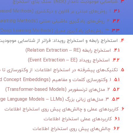
شناسایی موجودیت نامدار (NER): سنگ بنای استخراج
۱. روش‌های مبتنی بر قانون و دیکشنری (Rule-based and Dictionary-based Methods)
۲. روش‌های یادگیری ماشینی سنتی (Traditional Machine Learning Methods)
۳. روش‌های یادگیری عمیق (Deep Learning Methods)
استخراج رابطه و استخراج رویداد: فراتر از شناسایی موجودیت
استخراج رابطه (Relation Extraction – RE)
استخراج رویداد (Event Extraction – EE)
تکنیک‌های پیشرفته در استخراج اطلاعات: از وکتورسازی تا م
۱. وکتورسازی کلمات و مفاهیم (Word and Concept Embeddings)
۲. مدل‌های ترنسفورمر (Transformer-based Models)
۳. مدل‌های زبانی بزرگ (Large Language Models – LLMs)
کاربردهای عملی و چالش‌های پیش روی استخراج اطلاعات
کاربردهای عملی استخراج اطلاعات
چالش‌های پیش روی استخراج اطلاعات