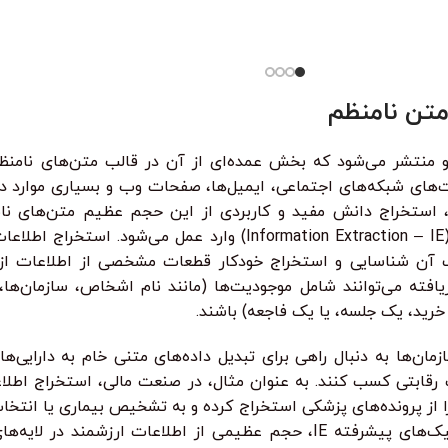
در این دوره
ید؟در دوره آموزش
هر قسط
74.750
تومان
•
ید قسطی با ترب‌پی بدون کارمزد
هر قسط
87.250
تومان
خرید قسطی با ترب‌پی بدون کارمزد
•
هر قسط
74.750
تومان
خرید قسطی با ترب‌پی بدون ک
واقعی تست 
124
تومان
•
خرید قسطی با ترب‌پی بدون کارمزد
هر قسط
124.750
تومان
•
هر قسط
خرید قسطی با
از کی‌لاگر 
همه‌چی رو ا
متن نامنظم
‌های شبکه‌های اجتماعی، ایمیل‌ها، صفحات وب و بسیاری موارد دیگ
د، استخراج دانش مفید و کاربردی از این حجم عظیم متن‌های نا
صنوعی است که هدف آن شناسایی و استخراج خودکار قطعات مشخصی از اطلاع
ته می‌توانند شامل موجودیت‌ها (مانند نام اشخاص، سازمان‌ها، م
رید، یک جلسه، یا یک فاجعه) باشند.
ان‌ها به دنبال راهی برای تبدیل داده‌های متنی خام به دارایی‌ه
ت رقابتی کسب کنند. به عنوان مثال، در صنعت مالی، استخراج اطلا
 را از پرونده‌های پزشکی استخراج کرده و به تشخیص بیماری یا انت
به تحلیل سریع قراردادها و اسناد قانونی کمک می‌کند. بدون تکنیک‌های پیشرفته IE، حج