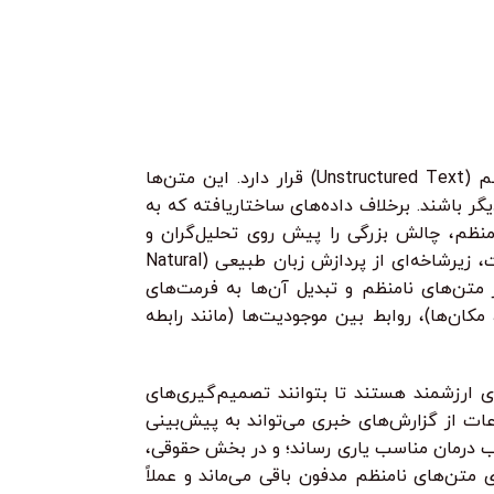
، هم پایتون را یاد می‌گیری، هم ابزارهای
می‌شوید. از کرم‌ها 
•
ارمزد
خرید قسطی با ترب‌پی بدون کارمزد
هر قسط
74.750
تومان
•
خرید قسطی با ترب‌پی 
نفوذ می‌سازی!
می‌گیرید چگونه مح
124.750
تومان
•
 ترب‌پی بدون کارمزد
هر قسط
124.750
خرید قسطی با ترب‌پی بدون کارمزد
تومان
•
هر قسط
124.750
تومان
•
خرید قسطی با ترب‌پی بدون کارمزد
خرید قس
و بکدور تا ابزارهای امنیت شبکه و وب.
بسازید و حتی مسیر
ز پایه، با پروژه‌های واقعی یاد می‌گیری
در عصر حاضر، حجم عظیمی از اطلاعات به صورت روزانه تولید و منتشر می‌شود که بخش عمده‌ای از آن در قالب متن‌های نامنظم (Unstructured Text) قرار دارد. این متن‌ها
ر باشند. برخلاف داده‌های ساختاریافته که به
منظم، چالش بزرگی را پیش روی تحلیل‌گران و
سازمان‌ها قرار می‌دهد. اینجا است که مفهوم استخراج اطلاعات (Information Extraction – IE) وارد عمل می‌شود. استخراج اطلاعات، زیرشاخه‌ای از پردازش زبان طبیعی (Natural
ات از متن‌های نامنظم و تبدیل آن‌ها به فرمت‌های
کان‌ها)، روابط بین موجودیت‌ها (مانند رابطه
ای ارزشمند هستند تا بتوانند تصمیم‌گیری‌های
عات از گزارش‌های خبری می‌تواند به پیش‌بینی
خاب درمان مناسب یاری رساند؛ و در بخش حقوقی،
م عظیمی از اطلاعات ارزشمند در لایه‌های متن‌های نامنظم مدفون باقی می‌ماند و عملاً