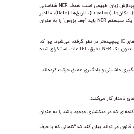
شناسایی موجودیت نامدار (Named Entity Recognition – NER) یکی از مهم‌ترین و بنیادین‌ترین وظایف در حوزه استخراج اطلاعات و پردازش زبان طبیعی است. هدف NER شناسایی
و دسته‌بندی موجودیت‌های نامدار در متن به دسته‌های از پیش تعریف شده مانند نام اشخاص (Person)، سازمان‌ها (Organization)، مکان‌ها (Location)، تاریخ‌ها (Date)، مقادیر
پولی (Money)، درصدها (Percentage) و غیره است. به عنوان مثال، در جمله “جف بزوس، بنیان‌گذار آمازون، در سیاتل زندگی می‌کند”، یک سیستم NER باید “جف بزوس” را به عنوان
اهمیت NER در فرایند استخراج اطلاعات بی‌اندازه است؛ این مرحله اغلب به عنوان “سنگ بنا” یا “اولین گام” در بسیاری از سیستم‌های IE پیچیده‌تر در نظر گرفته می‌شود. چرا که
شناسایی صحیح موجودیت‌ها، پیش‌نیاز برای استخراج روابط بین آن‌ها و رویدادهایی است که این موجودیت‌ها در آن‌ها نقش دارند. بدون یک NER دقیق، اطلاعات استخراج شده
 نامدار کار می‌کنند.
ه‌ای که در دیکشنری موجود باشد را به عنوان
انون می‌تواند بیان کند که “کلماتی که با حرف