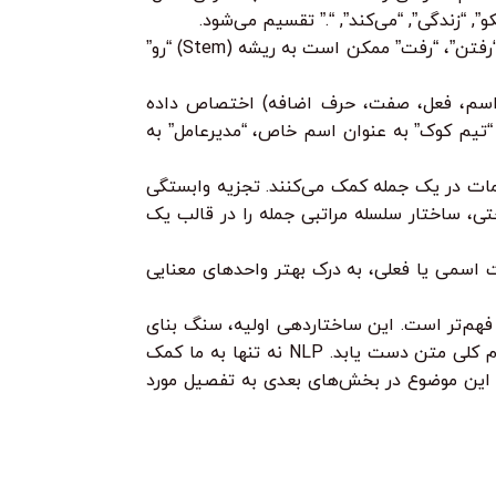
و”, “زندگی”, “می‌کند”, “.” تقسیم می‌شود.
این مرحله شامل تبدیل اشکال مختلف یک کلمه به یک شکل استاندارد است. برای مثال، کلمات “می‌رود”، “رفتن”، “رفت” ممکن است به ریشه (Stem) “رو”
 اسم، فعل، صفت، حرف اضافه) اختصاص داده
، “تیم کوک” به عنوان اسم خاص، “مدیرعامل” به
ات در یک جمله کمک می‌کنند. تجزیه وابستگی
ی، ساختار سلسله مراتبی جمله را در قالب یک
ت اسمی یا فعلی، به درک بهتر واحدهای معنایی
 فهم‌تر است. این ساختاردهی اولیه، سنگ بنای
تمامی تکنیک‌های پیشرفته‌تر استخراج اطلاعات را فراهم می‌کند و به ماشین اجازه می‌دهد تا فراتر از کلمات منفرد، به معنا و مفهوم کلی متن دست یابد. NLP نه تنها به ما کمک
که این موضوع در بخش‌های بعدی به تفصیل مورد