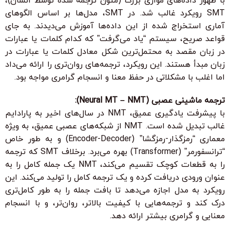
با ظهور داده‌های موازی بزرگ (متون ترجمه شده توسط انسان)،
SMT رویکرد غالب شد. در SMT، مدل‌ها بر اساس الگوهای
آماری استخراج شده از این داده‌ها آموزش می‌دیدند. به جای
قواعد صریح، سیستم “یاد می‌گرفت” که کدام کلمات یا عبارات
در زبان مقصد به محتمل‌ترین شکل معادل کلمات یا عبارات در
زبان مبدأ هستند. این رویکرد، ترجمه‌های روان‌تری را ارائه می‌داد
اما اغلب با مشکلاتی در حفظ معنا و انسجام گرامری مواجه بود.
ترجمه ماشینی عصبی (Neural MT – NMT):
با پیشرفت یادگیری عمیق، NMT در سال‌های اخیر به پارادایم
غالب تبدیل شده است. NMT از شبکه‌های عصبی عمیق، به ویژه
معماری “رمزگذار-رمزگشا” (Encoder-Decoder) و به طور خاص
“ترانسفورمر” (Transformer) بهره می‌برد. برخلاف SMT که ترجمه
را به قطعات کوچک تقسیم می‌کند، NMT یک جمله کامل را به
عنوان ورودی دریافت کرده و یک ترجمه کامل را تولید می‌کند. این
رویکرد به مدل اجازه می‌دهد تا بافت جمله را به طور کامل‌تری
درک کند و ترجمه‌هایی با کیفیت بالاتر، روان‌تر، و با انسجام
معنایی و گرامری بیشتر ارائه دهد.