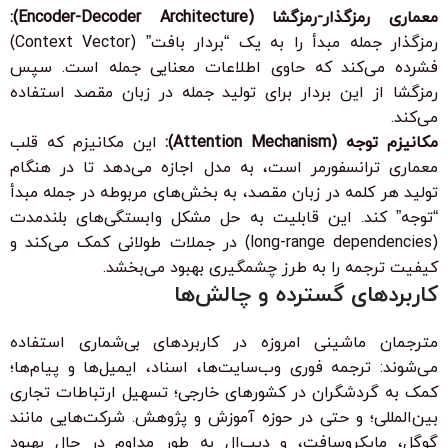
معماری رمزگذار-رمزگشا (Encoder-Decoder Architecture):
رمزگذار جمله مبدأ را به یک “بردار بافت” (Context Vector)
فشرده می‌کند که حاوی اطلاعات معنایی جمله است. سپس
رمزگشا از این بردار برای تولید جمله در زبان مقصد استفاده
می‌کند.
مکانیزم توجه (Attention Mechanism):
این مکانیزم که قلب
معماری ترانسفورمر است، به مدل اجازه می‌دهد تا در هنگام
تولید هر کلمه در زبان مقصد، به بخش‌های مربوطه در جمله مبدأ
“توجه” کند. این قابلیت به حل مشکل وابستگی‌های بلندمدت
(long-range dependencies) در جملات طولانی کمک می‌کند و
کیفیت ترجمه را به طرز چشمگیری بهبود می‌بخشد.
کاربردهای گسترده و چالش‌ها
مترجمان ماشینی امروزه در کاربردهای بی‌شماری استفاده
می‌شوند: ترجمه فوری وب‌سایت‌ها، اسناد، ایمیل‌ها و پیام‌ها؛
کمک به گردشگران در کشورهای خارجی؛ تسهیل ارتباطات تجاری
بین‌المللی؛ و حتی در حوزه آموزش و پژوهش. شرکت‌هایی مانند
گوگل، مایکروسافت، و دیپ‌ال به طور مداوم در حال بهبود