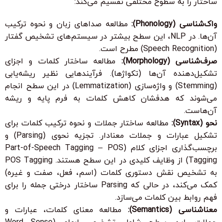
ساختار را به سطوح مختلفی تقسیم می‌کند:
واک‌شناسی (Phonology):
مطالعه صداهای زبان و نحوه ترکیب
آن‌ها. در NLP، این سطح بیشتر در سیستم‌های تشخیص گفتار
(Speech Recognition) مطرح است.
صرف‌شناسی (Morphology):
مطالعه ساختار کلمات و اجزای
تشکیل‌دهنده آن‌ها (تکواژها). فرآیندهایی نظیر ریشه‌یابی
(Stemming) و واژه‌سازی (Lemmatization) در این سطح انجام
می‌شوند که هدفشان کاهش کلمات به فرم پایه و ریشه
آن‌هاست.
نحو (Syntax):
مطالعه ساختار جملات و نحوه ترکیب کلمات برای
تشکیل عبارات و جملات معنادار. تجزیه نحوی (Parsing) و
برچسب‌گذاری اجزای کلام (Part-of-Speech Tagging – POS
Tagging) از وظایف کلیدی در این سطح هستند. POS Tagging
به تشخیص نقش دستوری کلمات (اسم، فعل، صفت و غیره)
کمک می‌کند، در حالی که Parsing ساختار درختی جمله را برای
فهم روابط بین کلمات می‌سازد.
معناشناسی (Semantics):
مطالعه معنای کلمات، عبارات و