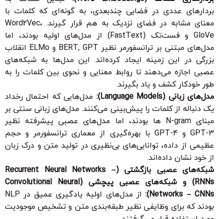
بردارهای عددی در فضایی چندبعدی، به گونه‌ای که کلمات با
معنای مشابه در فضای نزدیک به هم قرار گیرند. Word2Vec،
GloVe و فست‌تک (FastText) از مدل‌های اولیه بودند، اما
مدل‌های مبتنی بر ترانسفورمر نظیر BERT, GPT و ELMo انقلاب
بزرگی در این زمینه ایجاد کرده‌اند. این مدل‌ها به شبکه‌های
عصبی اجازه می‌دهند تا روابط معنایی و نحوی بین کلمات را به
طور خودکار کشف و یاد بگیرند.
مدل‌های زبانی (Language Models):
مدل‌هایی که احتمال رخداد
یک دنباله از کلمات را پیش‌بینی می‌کنند. مدل‌های زبانی سنتی بر
مبنای N-gram ها بودند، اما مدل‌های عصبی پیشرفته نظیر
GPT-3 و GPT-4 با بهره‌گیری از معماری ترانسفورمر و حجم
عظیمی از داده، توانایی‌های بی‌نظیری در تولید متن و درک زبان
از خود نشان داده‌اند.
شبکه‌های عصبی بازگشتی (Recurrent Neural Networks –
RNNs) و شبکه‌های عصبی پیچشی (Convolutional Neural
Networks – CNNs):
از مدل‌های اولیه یادگیری عمیق در NLP
بودند که برای وظایفی نظیر طبقه‌بندی متن و تشخیص موجودیت
مورد استفاده قرار می‌گرفتند.