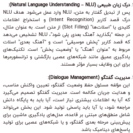
درک زبان طبیعی (Natural Language Understanding – NLU):
پس از تبدیل گفتار به متن، NLU وارد عمل می‌شود. هدف NLU
درک قصد کاربر (Intent Recognition) و استخراج اطلاعات
کلیدی یا “اسلات‌ها” (Slot Filling) از متن است. به عنوان مثال،
در جمله “بگذارید آهنگ بعدی پلی شود”، NLU تشخیص می‌دهد
که قصد کاربر “پخش موسیقی” است و “آهنگ بعدی” اسلات
مربوط به “عنوان آهنگ” یا “وضعیت پخش” است. تکنیک‌های
یادگیری عمیق مانند شبکه‌های عصبی بازگشتی و ترانسفورمرها
برای این وظایف بسیار مؤثر هستند.
مدیریت گفتگو (Dialogue Management):
این مؤلفه مسئول حفظ وضعیت گفتگو، تعیین واکنش مناسب،
و هدایت جریان مکالمه است. مدیریت گفتگو تصمیم می‌گیرد
که آیا به اطلاعات بیشتری نیاز است، آیا باید به پایگاه دانش
مراجعه شود، یا آیا باید پاسخی تولید شود. این بخش می‌تواند
شامل منطق‌های مبتنی بر قاعده، مدل‌های یادگیری ماشین برای
پیش‌بینی مرحله بعدی گفتگو، و یا شبکه‌های عصبی برای تولید
پاسخ‌های دینامیک باشد.