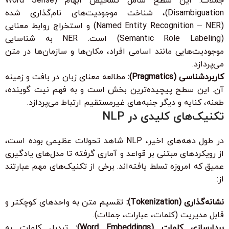
جملات. این سطح شامل تشخیص ابهام (Word Sense
Disambiguation)، شناخت موجودیت‌های نام‌گذاری شده
(Named Entity Recognition – NER) و استخراج روابط معنایی
(Semantic Role Labeling) است. NER به شناسایی
موجودیت‌هایی مانند اسامی افراد، مکان‌ها و سازمان‌ها در متن
می‌پردازد.
کاربردشناسی (Pragmatics):
مطالعه معنای زبان در بافت و زمینه
آن. این سطح پیچیده‌ترین بخش است و به فهم نیت گوینده،
طعنه، کنایه و دیگر جنبه‌های غیرمستقیم ارتباط می‌پردازد.
تکنیک‌های کلیدی در NLP
در طول دهه‌های اخیر، NLP شاهد تحولات عظیمی بوده است،
از رویکردهای مبتنی بر قواعد و آماری گرفته تا مدل‌های یادگیری
عمیق که امروزه تسلط یافته‌اند. برخی از تکنیک‌های مهم عبارتند
از:
نشانه‌گذاری (Tokenization):
تقسیم متن به واحدهای کوچکتر و
قابل مدیریت (کلمات، عبارات، جملات).
بردارسازی کلمات (Word Embeddings):
تبدیل کلمات به