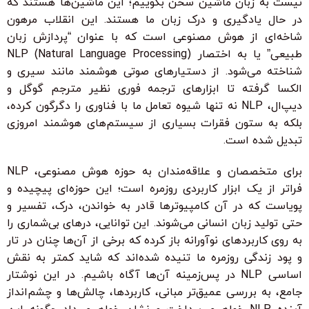
نیست به زبان ماشین سخن بگوییم؛ این ماشین‌ها هستند که
در حال یادگیری و درک زبان ما هستند. این انقلاب مرهون
شاخه‌ای از هوش مصنوعی است که با عنوان “پردازش زبان
طبیعی” یا به اختصار NLP (Natural Language Processing)
شناخته می‌شود. از دستیارهای صوتی هوشمند مانند سیری و
الکسا گرفته تا ابزارهای ترجمه فوری نظیر مترجم گوگل و
دیپ‌ال، NLP نه تنها شیوه تعامل ما با فناوری را دگرگون کرده،
بلکه به ستون فقرات بسیاری از سیستم‌های هوشمند امروزی
تبدیل شده است.
برای متخصصان و علاقه‌مندان به حوزه هوش مصنوعی، NLP
فراتر از یک ابزار کاربردی روزمره است؛ این حوزه‌ای پیچیده و
پویاست که در آن کامپیوترها قادر به خواندن، درک، تفسیر و
حتی تولید زبان انسانی می‌شوند. این توانایی، درهای بی‌شماری را
به روی کاربردهای نوآورانه باز کرده که برخی از آن‌ها چنان در تار
و پود زندگی روزمره ما تنیده شده‌اند که شاید کمتر به نقش
اساسی NLP در پس‌زمینه آن‌ها آگاه باشیم. در این نوشتار
جامع، به بررسی عمیق‌تر مبانی، کاربردها، چالش‌ها و چشم‌انداز