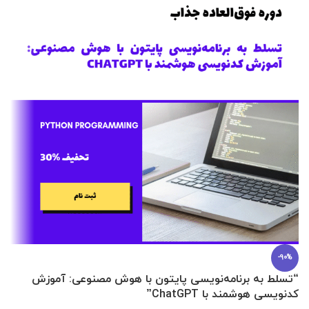
-90%
“تسلط به برنامه‌نویسی پایتون با هوش مصنوعی: آموزش
0 تا 100 عطرسازی + (30 فرمولاسیون
کدنویسی هوشمند با ChatGPT”
آ