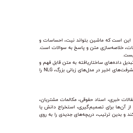
این بخش بر روی فهم معنای یک متن یا گفتار تمرکز دارد. هدف NLU این است که ماشین بتواند نیت، احساسات و
د. این شامل کارهایی مانند تشخیص موجودیت‌های نامگذاری شده (NER)، تحلیل احساسات، خلاصه‌سازی متن و پاسخ به سوالات است.
تولید زبان انسانی توسط ماشین تمرکز دارد. NLG شامل تبدیل داده‌های ساختاریافته به متن قابل فهم و
روان است. نمونه‌های آن شامل تولید گزارشات مالی، خلاصه‌سازی اسناد، پاسخ‌های چت‌بات‌ها و حتی تولید محتوای خلاقانه است. پیشرفت‌های اخیر در مدل‌های زبانی بزرگ، NLG را
قالات خبری، اسناد حقوقی، مکالمات مشتریان،
 بی‌معناست و نمی‌توان از آن‌ها برای تصمیم‌گیری، استخراج دانش یا
‌ها تبدیل می‌کند و بدین ترتیب، دریچه‌های جدیدی را به روی