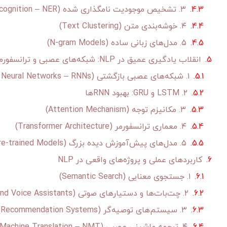
۳. تشخیص موجودیت نامگذاری شده (Named Entity Recognition – NER)
۴. خوشه‌بندی متن (Text Clustering)
۵. مدل‌های زبانی ساده (N-gram Models)
انقلاب یادگیری عمیق در NLP: شبکه‌های عصبی و ترانسفورمرها
۱. شبکه‌های عصبی بازگشتی (Recurrent Neural Networks – RNNs)
۲. LSTM و GRU: بهبود RNNها
۳. مکانیزم توجه (Attention Mechanism)
۴. معماری ترانسفورمر (Transformer Architecture)
۵. مدل‌های پیش‌آموزش دیده بزرگ (Large Pre-trained Models)
کاربردهای عملی و پروژه‌های واقعی در NLP
۱. جستجوی معنایی (Semantic Search)
۲. چت‌بات‌ها و دستیارهای صوتی (Chatbots and Voice Assistants)
۳. سیستم‌های توصیه‌گر (Recommendation Systems)