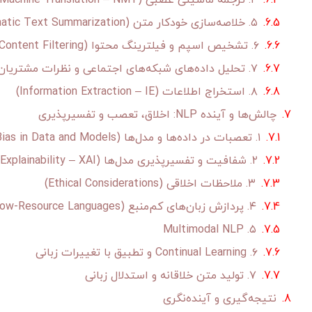
۴. ترجمه ماشینی عصبی (Neural Machine Translation – NMT)
۵. خلاصه‌سازی خودکار متن (Automatic Text Summarization)
۶. تشخیص اسپم و فیلترینگ محتوا (Spam Detection and Content Filtering)
۷. تحلیل داده‌های شبکه‌های اجتماعی و نظرات مشتریان
۸. استخراج اطلاعات (Information Extraction – IE)
چالش‌ها و آینده NLP: اخلاق، تعصب و تفسیرپذیری
۱. تعصبات در داده‌ها و مدل‌ها (Bias in Data and Models)
۲. شفافیت و تفسیرپذیری مدل‌ها (Interpretability and Explainability – XAI)
۳. ملاحظات اخلاقی (Ethical Considerations)
۴. پردازش زبان‌های کم‌منبع (Low-Resource Languages)
۵. Multimodal NLP
۶. Continual Learning و تطبیق با تغییرات زبانی
۷. تولید متن خلاقانه و استدلال زبانی
نتیجه‌گیری و آینده‌نگری