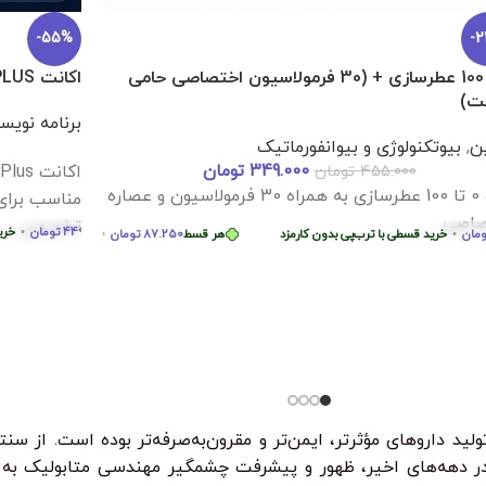
-55%
-
0 تا 100 عطرسازی + (30 فرمولاسیون اختصاصی حامی
اکانت ChatGPT PLUS یک ماهه با کردیت CODEX
ت)
برنامه نویس
ین
,
بیوتکنولوژی و بیوانفورماتیک
349.000
تومان
455.000
تومان
هر قسط
244.750
تومان
•
خرید قسطی با ترب‌پی بدون کارمزد
هر قسط
244.750
توم
دوره 0 تا 100 عطرسازی به همراه 30 فرمولاسیون و عصاره
مناسب برای
صاصی
تخصصی.
449.9
تومان
•
خرید قسطی با ترب‌پی بدون کارمزد
هر قسط
449.975
تومان
•
خرید قسط
•
خرید قسطی با ترب‌پی بدون کارمزد
هر قسط
87.250
تومان
•
خرید قسطی با ترب‌پی بد
ترب‌پی بدون کارمزد
ه
لید داروهای مؤثرتر، ایمن‌تر و مقرون‌به‌صرفه‌تر بوده است. از سن
دهه‌های اخیر، ظهور و پیشرفت چشمگیر مهندسی متابولیک به عن