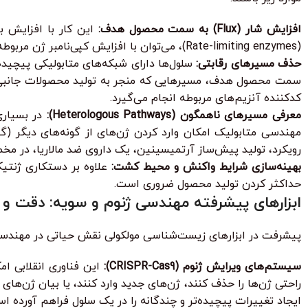
افزایش شار (Flux) به سمت محصول هدف:
این کار با افزایش ب
(Rate-limiting enzymes)، می‌توان با افزایش کپی‌نامبر ژن مربوطه یا استفاده از پروموتورهای قوی‌تر، بیان آن‌ها را افزایش داد و به این ترتیب تولید محصول را تسریع کرد.
حذف مسیرهای رقابتی:
سلول‌ها دارای شبکه‌های متابولیکی پیچیده
سمت محصول هدف، مسیرهایی که منجر به تولید محصولات جانبی ناخ
کدکننده آنزیم‌های مربوطه انجام می‌گیرد.
معرفی مسیرهای ناهمگون (Heterologous Pathways):
در بسیاری
مهندسی متابولیک امکان وارد کردن ژن‌های از گونه‌های دیگر (گیا
رویکرد، تولید پیش‌ساز آرتمیسینین، یک داروی ضد مالاریا، در مخ
بهینه‌سازی شرایط واکنش و محیط کشت:
حداکثر کردن تولید محصول ضروری است.
ابزارهای پیشرفته مهندسی ژنوم و سویه: دقت و ک
پیشرفت در ابزارهای زیست‌شناسی مولکولی نقش حیاتی در مهندسی مت
سیستم‌های ویرایش ژنوم (CRISPR-Cas9):
راحتی ژن‌ها را حذف کنند، ژن‌های جدید وارد کنند، یا بیان ژن‌ها
ایجاد تغییرات پیچیده‌تر و چندگانه را در یک سلول فراهم آورده ا