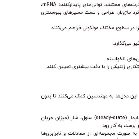
شامل کتابخانه‌های بزرگی از عناصر ژنتیکی استاندارد (مانند پروموتورها با قدرت‌های مختلف، توالی‌های پایدارکننده mRNA،
یکرد ماژولار، طراحی و تست مسیرهای بیوسنتزی
 در سطوح مختلف مولکولی فراهم می‌کنند.
‌های ناخواسته.
 این مدل‌ها به مهندسین کمک می‌کنند تا بدون
یک روش پرکاربرد که بر اساس استوکیومتری مسیرهای متابولیکی و شرایط پایدار (steady-state) سلول، شار (میزان جریان
ه صورت مجموعه‌ای از معادلات و نابرابری‌ها