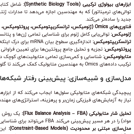
ابزارهای بیولوژی ترکیبی (Synthetic Biology Tools):
توالی‌های ترمیناتور) که به مهندسین اجازه می‌دهد تا مدارات ژن
جدید را ساده‌تر می‌کند.
فناوری‌های Omics (ژنومیکس، ترانسکریپتومیکس، پروتئومیکس، متابولومیکس):
ژنومیکس:
توالی‌یابی کامل ژنوم برای شناسایی تمامی ژن‌ها و پتانس
ترانسکریپتومیکس:
اندازه‌گیری سطوح بیان mRNA برای درک اینکه کدام ژن‌ها فعال هستند و چگونه تغییرات ژنتیکی بر بیان آن‌ها تأثیر می‌گذارد.
پروتئومیکس:
تجزیه و تحلیل جامع پروتئین‌ها برای تعیین فراوانی و
متابولومیکس:
شناسایی و کمی‌سازی تمامی متابولیت‌های کوچک در س
ترکیب داده‌های Omics به مهندسین متابولیک کمک می‌کند تا گلوگاه‌های مسیرهای بیوسنتزی را شناسایی کرده و نقاط بهینه برای دستکاری ژنتیکی را با دقت بیشتری تعیین کنند.
مدل‌سازی و شبیه‌سازی: پیش‌بینی رفتار شبکه‌ها
پیچیدگی شبکه‌های متابولیکی سلول‌ها ایجاب می‌کند که از ابزاره
نیاز به آزمایش‌های فیزیکی زمان‌بر و پرهزینه، استراتژی‌های مهندسی
تحلیل شار متابولیکی (Flux Balance Analysis – FBA):
مواد) را در هر مسیر پیش‌بینی می‌کند. FBA می‌تواند برای شناسایی مسیرهایی که باید دستکاری شوند تا تولید محصول هدف به حداکثر برسد، به کار رود.
مدل‌سازی مبتنی بر محدودیت (Constraint-Based Models):
این 