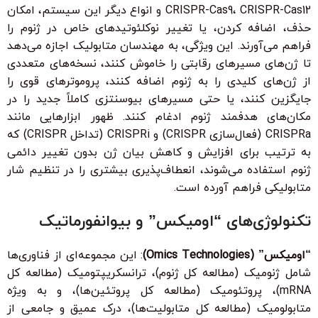
CRISPR-Cas9، CRISPR-Cas12 و انواع دیگر این سیستم، امکان
حذف، اضافه کردن، یا تغییر نوکلئوتیدهای خاص در ژنوم را
فراهم می‌آورند. این ویژگی، به مهندسان متابولیک اجازه می‌دهد
تا ژن‌های مسیرهای رقابتی را خاموش کنند، نسخه‌های متعددی
از ژن‌های کلیدی را به ژنوم اضافه کنند، پروموترهای قوی را
جایگزین کنند، یا حتی مسیرهای بیوسنتزی کاملاً جدید را در
مکان‌های هدفمند ژنوم ادغام کنند. ظهور ابزارهایی مانند
CRISPRa (فعال‌سازی CRISPR) و CRISPRi (تداخل CRISPR) که
به ترتیب برای افزایش و کاهش بیان ژن بدون تغییر دائمی
ژنوم استفاده می‌شوند، انعطاف‌پذیری بیشتری را در تنظیم شار
متابولیکی فراهم آورده است.
تکنولوژی‌های “اومیکس” و بیوانفورماتیک
“اومیکس” (Omics Technologies)
: این مجموعه‌ای از فناوری‌ها
شامل ژنومیک (مطالعه کل ژنوم)، ترانسکریپتومیک (مطالعه کل
mRNA)، پروتئومیک (مطالعه کل پروتئین‌ها)، و به ویژه
متابولومیک (مطالعه کل متابولیت‌ها)، درک عمیق و جامعی از