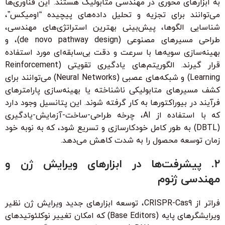
به ابزارهای محوری در مهندسی متابولیک هستند. این فناوری‌ها
می‌توانند برای تجزیه و تحلیل داده‌های پیچیده “اومیکس”،
شناسایی الگوها، پیش‌بینی بهترین استراتژی‌های مهندسی،
طراحی مسیرهای مصنوعی (de novo pathway design)، و
بهینه‌سازی سویه‌ها با سرعت و دقت بی‌سابقه‌ای مورد استفاده
قرار گیرند. الگوریتم‌های یادگیری تقویتی (Reinforcement
Learning) و شبکه‌های عصبی (Neural Networks) می‌توانند برای
کشف مسیرهای متابولیکی ناشناخته یا بهینه‌سازی پارامترهای
فرآیند در بیوراکتورها به کار گرفته شوند. این پتانسیل وجود دارد
که با استفاده از AI، چرخه طراحی-ساخت-آزمایش-یادگیری
(DBTL) به طور کامل خودکارسازی و تسریع شود، که به نوبه خود
زمان توسعه محصول را به شدت کاهش می‌دهد.
۲. پیشرفت‌ها در ابزارهای ویرایش ژن و
مهندسی ژنوم
فراتر از CRISPR-Cas9، توسعه ابزارهای جدید ویرایش ژن نظیر
ویرایشگرهای پایه (Base Editors) که امکان تغییر نوکلئوتیدهای