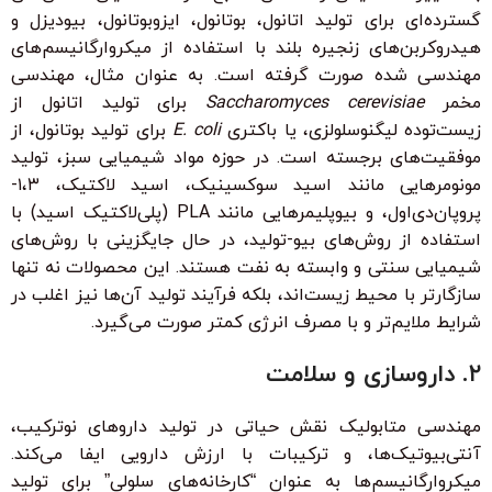
گسترده‌ای برای تولید اتانول، بوتانول، ایزوبوتانول، بیودیزل و
هیدروکربن‌های زنجیره بلند با استفاده از میکروارگانیسم‌های
مهندسی شده صورت گرفته است. به عنوان مثال، مهندسی
مخمر
Saccharomyces cerevisiae
برای تولید اتانول از
زیست‌توده لیگنوسلولزی، یا باکتری
E. coli
برای تولید بوتانول، از
موفقیت‌های برجسته است. در حوزه مواد شیمیایی سبز، تولید
مونومرهایی مانند اسید سوکسینیک، اسید لاکتیک، ۱،۳-
پروپان‌دی‌اول، و بیوپلیمرهایی مانند PLA (پلی‌لاکتیک اسید) با
استفاده از روش‌های بیو-تولید، در حال جایگزینی با روش‌های
شیمیایی سنتی و وابسته به نفت هستند. این محصولات نه تنها
سازگارتر با محیط زیست‌اند، بلکه فرآیند تولید آن‌ها نیز اغلب در
شرایط ملایم‌تر و با مصرف انرژی کمتر صورت می‌گیرد.
۲. داروسازی و سلامت
مهندسی متابولیک نقش حیاتی در تولید داروهای نوترکیب،
آنتی‌بیوتیک‌ها، و ترکیبات با ارزش دارویی ایفا می‌کند.
میکروارگانیسم‌ها به عنوان “کارخانه‌های سلولی” برای تولید