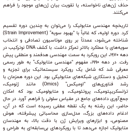
حذف ژن‌های ناخواسته، یا تقویت بیان ژن‌های موجود را فراهم
می‌کنند.
تاریخچه مهندسی متابولیک را می‌توان به چندین دوره تقسیم
کرد. دوره اولیه، که غالباً با “بهبود سویه” (Strain Improvement)
شناخته می‌شود، عمدتاً بر روی موتاسیون تصادفی و انتخاب
سویه‌های با عملکرد بالاتر تمرکز داشت. با کشف DNA نوترکیب در
دهه ۱۹۷۰، این رویکرد به سمت مهندسی هدفمند و منطقی پیش
رفت. در دهه ۱۹۹۰، مفهوم “مهندسی متابولیک” به طور رسمی
معرفی شد که شامل یک رویکرد سیستماتیک برای تجزیه و
تحلیل و دستکاری شبکه‌های متابولیکی بود. این دوره همزمان با
رشد فناوری‌های “اومیکس” (Omics) مانند ژنومیک،
ترانسکریپتومیک، پروتئومیک، و متابولومیک بود که امکان
جمع‌آوری داده‌های جامع در مقیاس سلولی را فراهم آورد. در حال
حاضر، این رشته به یک نقطه عطفی رسیده است که در آن،
ادغام داده‌های بزرگ، مدل‌سازی محاسباتی پیشرفته، هوش
مصنوعی، و ابزارهای ویرایش ژن با دقت بالا، به مهندسان
متابولیک اجازه می‌دهد تا با رویکردهای بی‌سابقه‌ای به طراحی و