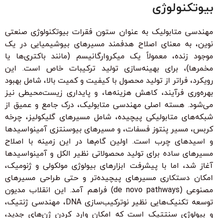
بیوتکنولوژی
مهندسی متابولیک به عنوان ستون فقرات بیوتکنولوژی صنعتی
نوین، به معنای اصلاح هدفمند مسیرهای بیوشیمیایی در یک
موجود زنده، معمولاً یک میکروارگانیسم (مانند باکتری‌ها یا
مخمرها)، برای بهینه‌سازی تولید ترکیبات خاص است. این
رویکرد، فراتر از تولید محصول با کیفیت و کمیت بالا، شامل بهبود
بهره‌وری فرآیند، کاهش هزینه‌ها، و پایداری زیست‌محیطی نیز
می‌شود. هسته اصلی مهندسی متابولیک، درک جامع و عمیق از
شبکه‌های متابولیکی پیچیده، شامل مسیرهای گلیکولیز، چرخه
کربس، مسیر پنتوز فسفات، و مسیرهای بیوسنتزی آمینواسیدها
و اسیدهای چرب است. اولین گام‌ها در این زمینه با اصلاح
مسیرهای ساده برای تولید محصولاتی نظیر الکل و آمینواسیدها
آغاز شد، اما با پیشرفت ابزارهای بیولوژی مولکولی و ژنومیک،
امکان دستکاری مسیرهای پیچیده‌تر و حتی طراحی مسیرهای
مصنوعی (de novo pathways) فراهم آمد. این انقلاب مدیون
توسعه تکنیک‌هایی نظیر نوترکیب‌سازی DNA، مهندسی ژنتیک،
و بیولوژی سنتتیک است که امکان وارد کردن ژن‌های جدید،