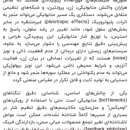
سلول‌ها سیستم‌های فوق‌العاده پیچیده‌ای هستند که شامل
هزاران واکنش متابولیکی، ژن، پروتئین، و شبکه‌های تنظیمی
متقابل می‌شوند. دستکاری یک مسیر متابولیکی می‌تواند منجر به
اثرات پلیوتروپیک (pleiotropic effects) غیرمنتظره در سایر
بخش‌های سلول شود، مانند تغییر در رشد سلولی، پاسخ به
استرس، یا توزیع شار متابولیکی. این پیچیدگی، طراحی و
پیش‌بینی دقیق نتایج مهندسی را دشوار می‌سازد. به علاوه،
سیستم‌های زیستی دارای درجاتی از عدم قطعیت ذاتی و نویز
(noise) هستند که از تغییرات تصادفی در بیان ژن، فعالیت
آنزیم، و شرایط محیطی ناشی می‌شود. این نویز بیولوژیکی
می‌تواند به عدم یکنواختی در عملکرد سویه‌ها منجر شود و مانع از
دستیابی به تولید ثابت و قابل تکرار در مقیاس صنعتی گردد.
یکی از چالش‌های اساسی، شناسایی دقیق تنگناهای
(bottlenecks) متابولیکی است. حتی با استفاده از رویکردهای
“اومیکس” و مدل‌سازی، مکانیسم‌های دقیق تنظیم شار در
بسیاری از مسیرها کاملاً شناخته نشده‌اند. ممکن است عوامل
ناشناخته‌ای نظیر تجمع محصولات میانی سمی، بازدارندگی فیبک
(feedback inhibition)، یا رقابت برای پیش‌سازها، ظرفیت تولید