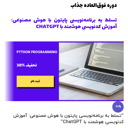
-90%
“تسلط به برنامه‌نویسی پایتون با هوش مصنوعی: آموزش
0 تا 100 عطرسازی + (30 فرمولاسیون
کدنویسی هوشمند با ChatGPT”
آ