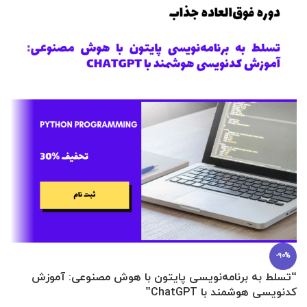
-90%
“تسلط به برنامه‌نویسی پایتون با هوش مصنوعی: آموزش
0 تا 100 عطرسازی + (30 فرمولاسیون
کدنویسی هوشمند با ChatGPT”
آ