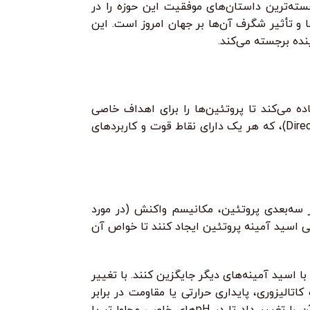
ته‌ترین داستان‌های موفقیت این حوزه را در
 و تأثیر شگرف آن‌ها بر جهان امروز است. این
نده برجسته می‌کند.
 می‌کند تا پروتئین‌ها را برای اهداف خاصی
طراحی یا بهینه کند. دو رویکرد اصلی در این زمینه وجود دارد: طراحی منطقی (Rational Design) و تکامل هدایت‌شده (Directed Evolution)، که هر یک دارای نقاط قوت و کاربردهای
 سه‌بعدی پروتئین، مکانیسم واکنش (در مورد
الی اسید آمینه پروتئین ایجاد کنند تا خواص آن
ا اسید آمینه‌های دیگر جایگزین کنند. با تغییر
الیزوری، پایداری حرارتی یا مقاومت در برابر
شرایط محیطی خاص را بهبود بخشید. به عنوان مثال، با تغییر یک اسید آمینه در سطح پروتئین، می‌توان نقطه ایزوالکتریک (pI) آن را تغییر داد تا در pHهای خاصی محلول‌تر یا