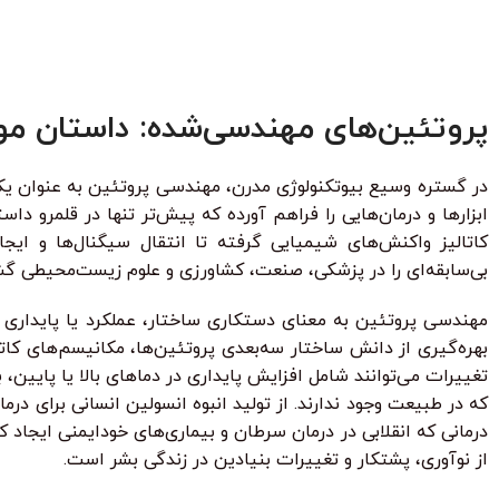
بساز
ط
87.250
تومان
•
خرید قسطی با ترب‌پی بدون کارمزد
هر قسط
87.250
تومان
•
ه
خرید قس
هر قسط
124.750
تومان
•
خرید قسطی با ترب‌پی بدون کارمزد
هر قسط
124.750
ت
پروتئین‌های مهندسی‌شده: داستان موف
در گستره وسیع بیوتکنولوژی مدرن، مهندسی پروتئین به عنوان یک س
ابزارها و درمان‌هایی را فراهم آورده که پیش‌تر تنها در قلمرو د
کاتالیز واکنش‌های شیمیایی گرفته تا انتقال سیگنال‌ها و ایجا
بی‌سابقه‌ای را در پزشکی، صنعت، کشاورزی و علوم زیست‌محیطی گ
مهندسی پروتئین به معنای دستکاری ساختار، عملکرد یا پایداری پر
بهره‌گیری از دانش ساختار سه‌بعدی پروتئین‌ها، مکانیسم‌های کاتال
تغییرات می‌توانند شامل افزایش پایداری در دماهای بالا یا پایین
که در طبیعت وجود ندارند. از تولید انبوه انسولین انسانی برای درم
درمانی که انقلابی در درمان سرطان و بیماری‌های خودایمنی ایجا
از نوآوری، پشتکار و تغییرات بنیادین در زندگی بشر است.