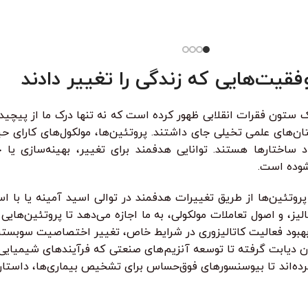
در این دوره
ید؟در دوره آموزش
ر قسط
74.750
تومان
•
طی با ترب‌پی بدون کارمزد
هر قسط
87.250
تومان
خرید قسطی با ترب‌پی بدون کارمزد
•
هر قسط
74.750
تومان
•
خرید قسطی با ترب‌پی بدون کارمزد
خر
واقعی تست 
ومان
•
خرید قسطی با ترب‌پی بدون کارمزد
هر قسط
124.750
تومان
•
هر قسط
.750
خرید قسطی با ترب‌
از کی‌لاگر 
همه‌چی رو ا
قیت‌هایی که زندگی را تغییر دادند
تون فقرات انقلابی ظهور کرده است که نه تنها درک ما از پیچیدگی
استان‌های علمی تخیلی جای داشتند. پروتئین‌ها، مولکول‌های کارای ح
د ساختارها هستند. توانایی هدفمند برای تغییر، بهینه‌سازی یا ح
شوده است.
وتئین‌ها از طریق تغییرات هدفمند در توالی اسید آمینه یا با اس
یز، و اصول تعاملات مولکولی، به ما اجازه می‌دهد تا پروتئین‌هایی ب
، بهبود فعالیت کاتالیزوری در شرایط خاص، تغییر اختصاصیت سوبسترای
ان دیابت گرفته تا توسعه آنزیم‌های صنعتی که فرآیندهای شیمیایی را 
د کرده‌اند تا بیوسنسورهای فوق‌حساس برای تشخیص بیماری‌ها، داس