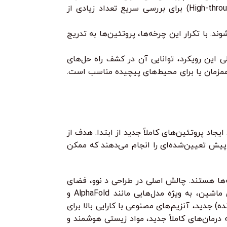
می‌توانند زنده بمانند یا تکثیر شوند (مانند مقاومت به آنتی‌بیوتیک). تکنیک‌های غربالگری با توان عملیاتی بالا (High-throughput screening) برای بررسی سریع تعداد زیادی از
. با تکرار این چرخه‌ها، پروتئین‌ها به تدریج
 پیشگام شد و به او جایزه نوبل شیمی را در سال ۲۰۱۸ اهدا کرد. مزیت اصلی این رویکرد، توانایی آن در کشف راه حل‌های
 همزمان یا برای محیط‌های پیچیده مناسب است.
یجاد پروتئین‌های کاملاً جدید از ابتدا. هدف از
پیش تعیین‌شده‌ای را انجام می‌دهند که ممکن
‌ها هستند. چالش اصلی در طراحی د نوو، فضای
توالی بی‌نهایت بزرگ پروتئین‌ها و پیچیدگی قوانین تا شدن پروتئین است. با این حال، پیشرفت‌ها در هوش مصنوعی و یادگیری ماشین، به ویژه مدل‌هایی مانند AlphaFold و
نده) جدید، آنزیم‌های مصنوعی با کارایی بالا برای
ت. این رویکرد پتانسیل انقلابی در توسعه درمان‌های کاملاً جدید، مواد زیستی هوشمند و