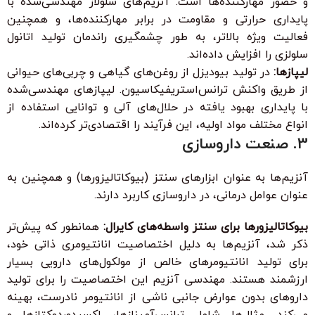
و حضور مهارکننده‌ها است. آنزیم‌های سلولاز مهندسی‌شده با
پایداری حرارتی و مقاومت در برابر مهارکننده‌ها، و همچنین
فعالیت ویژه بالاتر، به طور چشمگیری راندمان تولید اتانول
سلولزی را افزایش داده‌اند.
لیپازها:
در تولید بیودیزل از روغن‌های گیاهی و چربی‌های حیوانی
از طریق واکنش ترانس‌استریفیکاسیون. لیپازهای مهندسی‌شده
با پایداری بهبود یافته در حلال‌های آلی و توانایی استفاده از
انواع مختلف مواد اولیه، این فرآیند را اقتصادی‌تر کرده‌اند.
3. صنعت داروسازی
آنزیم‌ها به عنوان ابزارهای سنتز (بیوکاتالیزورها) و همچنین به
عنوان عوامل درمانی، در داروسازی کاربرد دارند.
بیوکاتالیزورها برای سنتز واسطه‌های کایرال:
همانطور که پیش‌تر
ذکر شد، آنزیم‌ها به دلیل اختصاصیت انانتیومری ذاتی خود،
برای تولید انانتیومرهای خالص از مولکول‌های دارویی بسیار
ارزشمند هستند. مهندسی آنزیم این اختصاصیت را برای تولید
داروهای بدون عوارض جانبی ناشی از انانتیومر نادرست، بهینه
می‌کند. مثال‌ها شامل ترانس‌آمینازها، اکسیدوردوکتازها و