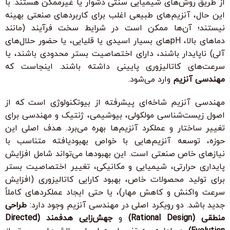
از طریق روش‌های شیمیایی سنتی دشوار یا غیرممکن هستند. با
این حال، آنزیم‌های طبیعی اغلب برای کاربردهای صنعتی بهینه
نیستند؛ آن‌ها ممکن است در شرایط سخت فرآیند (مانند
دماهای بالا، pHهای بسیار اسیدی یا قلیایی، یا حضور حلال‌های
آلی) ناپایدار باشند، دارای اختصاصیت بستر محدودی باشند، یا
سرعت‌های کاتالیزوری پایینی داشته باشند. اینجاست که
مهندسی آنزیم
وارد می‌شود.
مهندسی آنزیم شاخه‌ای پیشرفته از بیوتکنولوژی است که از
اصول زیست‌شناسی مولکولی، بیوشیمی، ژنتیک و مهندسی برای
تغییر ساختار و عملکرد آنزیم‌ها بهره می‌برد. هدف اصلی این
حوزه، توسعه آنزیم‌هایی با خواص بهبودیافته متناسب با
نیازهای خاص صنعتی است. این بهبودها می‌تواند شامل افزایش
پایداری حرارتی، شیمیایی و مکانیکی، تغییر اختصاصیت بستر
برای تولید محصولات خاص، بهبود کارایی کاتالیزوری (افزایش
سرعت واکنش و کاهش مهار)، یا حتی ایجاد عملکردهای کاملاً
جدید باشد. دو رویکرد اصلی در مهندسی آنزیم وجود دارد:
طراحی
منطقی (Rational Design)
و
جهش‌زایی هدفمند (Directed