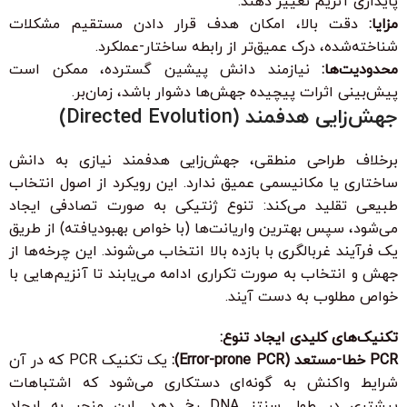
پایداری آنزیم تغییر دهند.
مزایا:
دقت بالا، امکان هدف قرار دادن مستقیم مشکلات
شناخته‌شده، درک عمیق‌تر از رابطه ساختار-عملکرد.
محدودیت‌ها:
نیازمند دانش پیشین گسترده، ممکن است
پیش‌بینی اثرات پیچیده جهش‌ها دشوار باشد، زمان‌بر.
جهش‌زایی هدفمند (Directed Evolution)
برخلاف طراحی منطقی، جهش‌زایی هدفمند نیازی به دانش
ساختاری یا مکانیسمی عمیق ندارد. این رویکرد از اصول انتخاب
طبیعی تقلید می‌کند: تنوع ژنتیکی به صورت تصادفی ایجاد
می‌شود، سپس بهترین واریانت‌ها (با خواص بهبودیافته) از طریق
یک فرآیند غربالگری با بازده بالا انتخاب می‌شوند. این چرخه‌ها از
جهش و انتخاب به صورت تکراری ادامه می‌یابند تا آنزیم‌هایی با
خواص مطلوب به دست آیند.
تکنیک‌های کلیدی ایجاد تنوع:
PCR خطا-مستعد (Error-prone PCR):
یک تکنیک PCR که در آن
شرایط واکنش به گونه‌ای دستکاری می‌شود که اشتباهات
بیشتری در طول سنتز DNA رخ دهد. این منجر به ایجاد