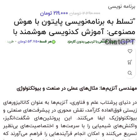
برنامه نویسی
219.000
تومان
2.290.000
تومان
دوره 0 تا 
هر قسط
87.250
تومان
•
خرید قسطی با ترب‌پی بدون کارمزد
هر قسط
87.250
تو
"تسلط به برنامه‌نویسی پایتون با هوش
هر قسط
449.975
تومان
•
خرید قسطی با ترب‌پی بدون کارمزد
ه
مصنوعی: آموزش کدنویسی هوشمند با
ChatGPT"
تومان
•
خرید قسطی با ترب‌پی بدون کارمزد
هر قسط
54.750
تومان
•
خرید قسطی با ت
"با شرکت در این دوره جامع و کاربردی، به راحتی مهارت‌های
برنامه‌نویسی پایتون را از سطح مبتدی تا پیشرفته با کمک هوش
مصنوعی ChatGPT بیاموزید. این دوره، با بیش از 6 ساعت محتوای
آموزشی، شما را قادر می‌سازد تا به سرعت الگوریتم‌های پیچیده را
درک کرده و اپلیکیشن‌های هوشمند ایجاد کنید. مناسب برای تمامی
مهندسی آنزیم‌ها: مثال‌های عملی در صنعت و بیوتکنولوژی
سطوح با زیرنویس فارسی حرفه‌ای و امکان دانلود و تماشای آنلاین."
ویژگی‌های کلیدی:
در دنیای پرشتاب علم و فناوری، آنزیم‌ها به عنوان کاتالیزورهای
زیستی فوق‌العاده کارآمد، نقش محوری در پیشرفت‌های صنعتی و
بدون نیاز به تجربه قبلی برنامه‌نویسی
بیوتکنولوژیک ایفا می‌کنند. این پروتئین‌های شگفت‌انگیز،
زیرنویس فارسی با ترجمه حرفه‌ای
واکنش‌های شیمیایی را با سرعت‌ها و اختصاصیت‌های بی‌نظیر
۳۰ ٪ تخفیف ویژه برای دانشجویان و دانش آموزان
تسریع می‌کنند و امکان انجام فرآیندهایی را فراهم می‌آورند که