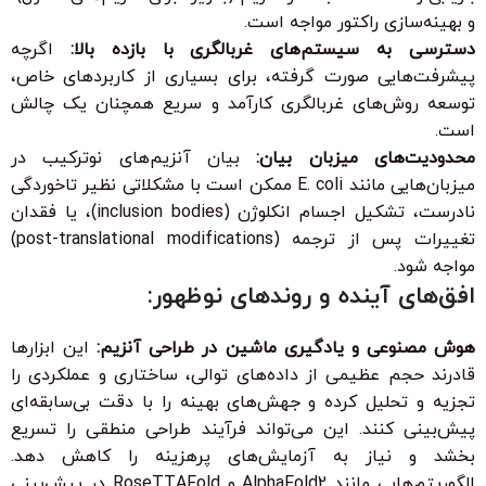
و بهینه‌سازی راکتور مواجه است.
دسترسی به سیستم‌های غربالگری با بازده بالا:
اگرچه
پیشرفت‌هایی صورت گرفته، برای بسیاری از کاربردهای خاص،
توسعه روش‌های غربالگری کارآمد و سریع همچنان یک چالش
است.
محدودیت‌های میزبان بیان:
بیان آنزیم‌های نوترکیب در
میزبان‌هایی مانند E. coli ممکن است با مشکلاتی نظیر تاخوردگی
نادرست، تشکیل اجسام انکلوژن (inclusion bodies)، یا فقدان
تغییرات پس از ترجمه (post-translational modifications)
مواجه شود.
افق‌های آینده و روندهای نوظهور:
هوش مصنوعی و یادگیری ماشین در طراحی آنزیم:
این ابزارها
قادرند حجم عظیمی از داده‌های توالی، ساختاری و عملکردی را
تجزیه و تحلیل کرده و جهش‌های بهینه را با دقت بی‌سابقه‌ای
پیش‌بینی کنند. این می‌تواند فرآیند طراحی منطقی را تسریع
بخشد و نیاز به آزمایش‌های پرهزینه را کاهش دهد.
الگوریتم‌هایی مانند AlphaFold2 و RoseTTAFold در پیش‌بینی