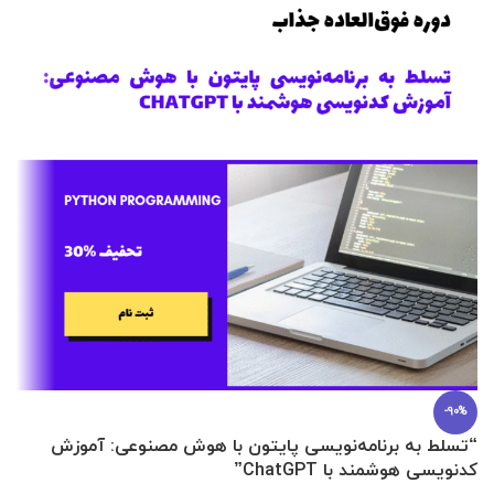
-90%
“تسلط به برنامه‌نویسی پایتون با هوش مصنوعی: آموزش
0 تا 100 عطرسازی + (30 فرمولاسیون
کدنویسی هوشمند با ChatGPT”
آ