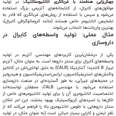
جهش‌زایی هدفمند با غربالگری انانتیوسلکتیک:
در تولید
مولکول‌های کایرال، از کتابخانه‌های آنزیمی بزرگ استفاده
می‌شود و سپس با استفاده از روش‌های غربالگری که قادر به
تشخیص انانتیومر خاص هستند (مانند کروماتوگرافی کایرال)،
بهترین واریانت‌ها انتخاب می‌شوند.
مثال عملی: تولید واسطه‌های کایرال در
داروسازی
یکی از درخشان‌ترین کاربردهای مهندسی آنزیم در تولید
واسطه‌های کایرال برای سنتز داروها است. به عنوان مثال، آنزیم
لیپاز B کاندیدا آنتارتیکا (CALB) به دلیل توانایی‌اش در کاتالیز
واکنش‌های استریفیکاسیون، ترانس‌استریفیکاسیون و هیدرولیز
در محیط‌های غیرآبی، به طور گسترده‌ای در صنعت داروسازی
استفاده می‌شود. با مهندسی CALB، محققان توانسته‌اند
اختصاصیت انانتیومری آن را برای تولید انانتیومرهای خاص از
الکل‌ها یا اسیدهای کربوکسیلیک بهبود بخشند. این امر امکان
سنتز داروهایی با خلوص انانتیومری بالا را فراهم می‌کند که از
نظر ایمنی و کارایی بسیار حیاتی است (به عنوان مثال، در تولید