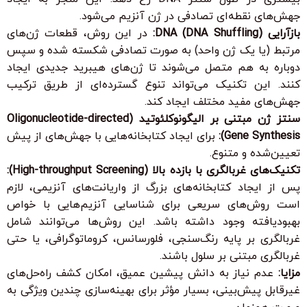
جهش‌های نقطه‌ای تصادفی در ژن آنزیم می‌شود.
بازآرایی DNA (DNA Shuffling):
در این روش، قطعات ژن‌های
مرتبط (یا یک ژن واحد) به صورت تصادفی شکسته شده و سپس
دوباره به هم متصل می‌شوند تا ژن‌های هیبرید جدیدی ایجاد
کنند. این تکنیک می‌تواند تنوع گسترده‌ای از طریق ترکیب
جهش‌های مفید مختلف ایجاد کند.
سنتز ژن مبتنی بر الیگونوکلئوتید (Oligonucleotide-directed
Gene Synthesis):
برای ایجاد کتابخانه‌هایی با جهش‌های از پیش
تعیین‌شده و متنوع.
تکنیک‌های غربالگری با بازده بالا (High-throughput Screening):
پس از ایجاد کتابخانه‌های بزرگ از واریانت‌های آنزیمی، لازم
است روش‌های سریعی برای شناسایی آنزیم‌هایی با خواص
بهبودیافته وجود داشته باشد. این روش‌ها می‌توانند شامل
غربالگری بر پایه رنگ‌سنجی، فلورسانس، کروماتوگرافی، یا حتی
غربالگری مبتنی بر سلول باشند.
مزایا:
عدم نیاز به دانش پیشین عمیق، امکان کشف راه‌حل‌های
غیرقابل پیش‌بینی، بسیار مؤثر برای بهینه‌سازی چندین ویژگی به