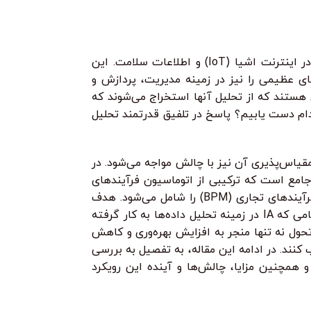
نفوذ می‌سازی!
می‌گیرید چگونه مح
12
تومان
•
ی بدون کارمزد
هر قسط
124.750
خرید قسطی با ترب‌پی بدون کارمزد
تومان
•
هر قسط
124.750
تومان
•
خرید قسطی با ترب‌پی بدون کارمزد
خرید قسطی با 
و بکدور تا ابزارهای امنیت شبکه و وب.
بسازید و حتی مسیر
ز پایه، با پروژه‌های واقعی یاد می‌گیری
در عصر دیجیتال، حجم بی‌سابقه‌ای از داده‌ها تولید می‌شود؛ از تراکنش‌های مالی و تعاملات مشتریان گرفته تا داده‌های سنسورها در اینترنت اشیا (IoT) و اطلاعات سلامت. این
ای عظیمی را نیز در زمینه مدیریت، پردازش و
ی هستند که از تحلیل آنها استخراج می‌شوند که
قدام دست یابیم؟ پاسخ در تلفیق قدرتمند تحلیل
مقیاس‌پذیری آن نیز با چالش مواجه می‌شود. در
 راه‌حل انقلابی وارد می‌شود. اتوماسیون هوشمند (Intelligent Automation – IA) یک مفهوم جامع است که ترکیبی از اتوماسیون فرآیندهای
رباتیک (RPA)، هوش مصنوعی (AI) شامل یادگیری ماشین (ML)، پردازش زبان طبیعی (NLP)، بینایی کامپیوتر (CV)، و اتوماسیون فرآیندهای تجاری (BPM) را شامل می‌شود. هدف
اصلی آن، خودکارسازی وظایف تکراری و مبتنی بر قانون و همچنین وظایف پیچیده‌تر که نیاز به توانایی‌های شناختی دارند، است. هنگامی که IA در زمینه تحلیل داده‌ها به کار گرفته
تحول نه تنها منجر به افزایش بهره‌وری و کاهش
 کنند. در ادامه این مقاله، به تفصیل به بررسی
 همچنین مزایا، چالش‌ها و آینده این رویکرد