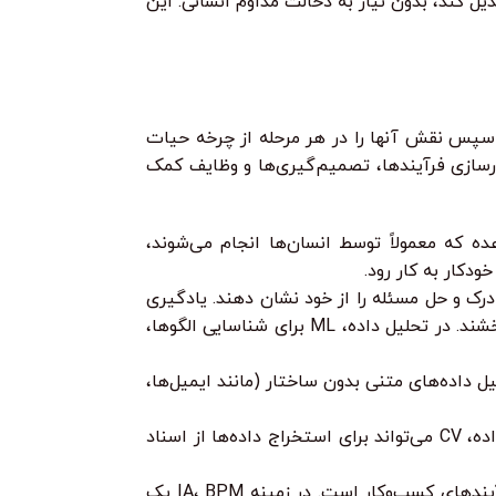
ل کند، بدون نیاز به دخالت مداوم انسانی. این
ل داده، ابتدا باید اجزای کلیدی اتوماسیون هوشمند (IA) را شناسایی کنیم و سپس نقش آنها را در هر مرحله از چرخه حیات
نوعی به خودکارسازی فرآیندها، تصمیم‌گیری‌ها و وظایف کمک
ده که معمولاً توسط انسان‌ها انجام می‌شوند،
 درک و حل مسئله را از خود نشان دهند. یادگیری
ماشین زیرمجموعه‌ای از AI است که به سیستم‌ها اجازه می‌دهد از داده‌ها یاد بگیرند و عملکرد خود را بدون برنامه‌ریزی صریح بهبود بخشند. در تحلیل داده، ML برای شناسایی الگوها،
تعامل بین رایانه‌ها و زبان انسانی (گفتاری و نوشتاری) تمرکز دارد. NLP برای تحلیل داده‌های متنی بدون ساختار (مانند ایمیل‌ها،
شاخه‌ای از AI است که به کامپیوترها اجازه می‌دهد تا تصاویر و ویدئوها را “ببینند” و “تفسیر کنند”. در تحلیل داده، CV می‌تواند برای استخراج داده‌ها از اسناد
اگرچه BPM یک فناوری به خودی خود نیست، اما یک روش‌شناسی برای بهبود و خودکارسازی فرآیندهای کسب‌وکار است. در زمینه IA، BPM یک