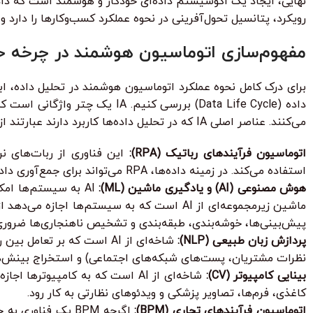
نهایی، ایجاد یک اکوسیستم داده‌ای خودکار و هوشمند است که داده‌
رویکرد، پتانسیل تحول‌آفرینی در نحوه عملکرد کسب‌وکارها را دارد و ر
مفهوم‌سازی اتوماسیون هوشمند در چرخه ح
داده (Data Life Cycle) بررسی 
می‌کنند. عناصر اصلی IA که در تحلیل داده‌ها کاربرد دارند عبارتند از:
اتوماسیون فرآیندهای رباتیک (RPA):
این فناوری از ربات‌های نرم
استفاده می‌کند. در زمینه داده‌ها، RPA می‌تواند برای جمع‌آوری داده‌ها از سیستم‌های مختلف، ورود داده، تطبیق داده‌ها و گزارش‌دهی خودکار به کار رود.
هوش مصنوعی (AI) و یادگیری ماشین (ML):
AI به سیستم‌ها ام
پیش‌بینی‌ها، خوشه‌بندی، طبقه‌بندی و تشخیص ناهنجاری‌ها ضرور
پردازش زبان طبیعی (NLP):
نظرات مشتریان، پست‌های شبکه‌های اجتماعی) و استخراج بینش‌ها
بینایی کامپیوتر (CV):
کاغذی، فرم‌ها، تصاویر پزشکی و ویدئوهای نظارتی به کار رود.
اتوماسیون فرآیندهای تجاری (BPM):