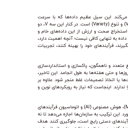
د می‌کند. این سیل عظیم داده‌ها که با سرعت
حیرت‌انگیزی در حال رشد است، به یک پدیده بزرگ داده (Big Data) تبدیل شده که دارای ویژگی‌های حجم (Volume)، سرعت (Velocity) و تنوع (Variety) است. در کنار این سه V، دو
رعت در حال افزایش است، استخراج صحت و ارزش از این داده‌های خام و
 داده به تنهایی کافی نیست؛ آنچه اهمیت دارد،
رند، فرآیندهای خود را بهینه کنند، تجربیات
بع متعدد و ناهمگون، پاکسازی و استانداردسازی
وزها و حتی هفته‌ها به طول انجامد. این تاخیر،
‌ها یا اتخاذ تصمیمات غلط منجر شود. علاوه بر
ندارند. اینجاست که نیاز به رویکردهای نوین و
ورود اتوماسیون هوشمند به عرصه تحلیل داده، پاسخی به این چالش‌ها است. اتوماسیون هوشمند، با ترکیب قدرت ماشین لرنینگ (ML)، هوش مصنوعی (AI) و اتوماسیون فرآیندهای
آورد. این ترکیب به سازمان‌ها اجازه می‌دهد تا نه
 فرآیندهای دستی رایج است، جلوگیری کنند. هدف