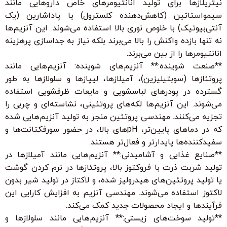
نیتریلازها برای تولید انانتیومرهای خاص داروهایی مانند
سیمواستاتین (کاهش‌دهنده کلسترول) یا پاداشارین (یک
آنتی‌بیوتیک) با خلوص نوری بالا استفاده می‌شوند. این آنزیم‌ها
نه تنها بازده واکنش را بالا می‌برند بلکه نیاز به جداسازی پرهزینه
انانتیومرها را از بین می‌برند.
**صنعت شوینده:** آنزیم‌های شوینده: آنزیم‌هایی مانند
پروتئازها (سوبتیلیزین)، آمیلازها، لیپازها و سلولازها به طور
گسترده در پودرهای لباسشویی و مایعات ظرفشویی استفاده
می‌شوند. این آنزیم‌ها لکه‌های پروتئینی، نشاسته‌ای و چربی را
تجزیه می‌کنند. مهندسی پروتئین منجر به تولید آنزیم‌هایی شده
که در دماهای پایین‌تر، pHهای بالا، در حضور سورفکتانت‌ها و
سفیدکننده‌ها پایدارتر و فعال‌تر هستند.
**صنایع غذایی و آشامیدنی:** آنزیم‌هایی مانند آمیلازها در
تولید شربت ذرت با فروکتوز بالا، پروتئازها در نرم کردن گوشت
یا تولید پروتئین‌های هیدرولیز شده، و لاکتاز در تولید شیر بدون
لاکتوز استفاده می‌شوند. مهندسی آنزیم به افزایش کارایی این
فرآیندها و ایجاد محصولات جدید کمک می‌کند.
**تولید سوخت‌های زیستی:** آنزیم‌هایی مانند سلولازها و