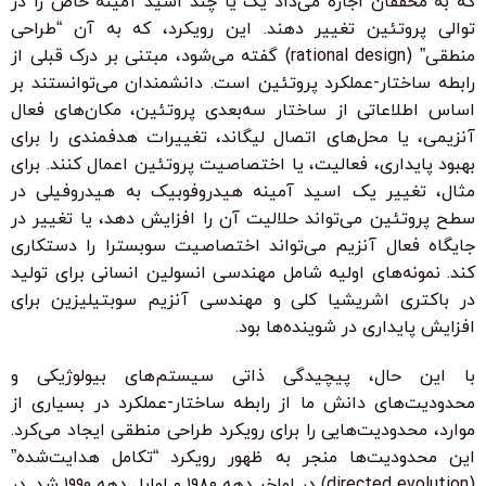
که به محققان اجازه می‌داد یک یا چند اسید آمینه خاص را در
توالی پروتئین تغییر دهند. این رویکرد، که به آن “طراحی
منطقی” (rational design) گفته می‌شود، مبتنی بر درک قبلی از
رابطه ساختار-عملکرد پروتئین است. دانشمندان می‌توانستند بر
اساس اطلاعاتی از ساختار سه‌بعدی پروتئین، مکان‌های فعال
آنزیمی، یا محل‌های اتصال لیگاند، تغییرات هدفمندی را برای
بهبود پایداری، فعالیت، یا اختصاصیت پروتئین اعمال کنند. برای
مثال، تغییر یک اسید آمینه هیدروفوبیک به هیدروفیلی در
سطح پروتئین می‌تواند حلالیت آن را افزایش دهد، یا تغییر در
جایگاه فعال آنزیم می‌تواند اختصاصیت سوبسترا را دستکاری
کند. نمونه‌های اولیه شامل مهندسی انسولین انسانی برای تولید
در باکتری اشریشیا کلی و مهندسی آنزیم سوبتیلیزین برای
افزایش پایداری در شوینده‌ها بود.
با این حال، پیچیدگی ذاتی سیستم‌های بیولوژیکی و
محدودیت‌های دانش ما از رابطه ساختار-عملکرد در بسیاری از
موارد، محدودیت‌هایی را برای رویکرد طراحی منطقی ایجاد می‌کرد.
این محدودیت‌ها منجر به ظهور رویکرد “تکامل هدایت‌شده”
(directed evolution) در اواخر دهه ۱۹۸۰ و اوایل دهه ۱۹۹۰ شد. در