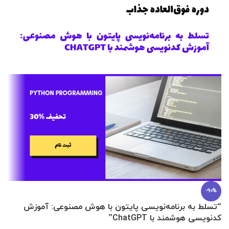
-90%
“تسلط به برنامه‌نویسی پایتون با هوش مصنوعی: آموزش
0 تا 100 عطرسازی + (30 فرمولاسیون
کدنویسی هوشمند با ChatGPT”
آ