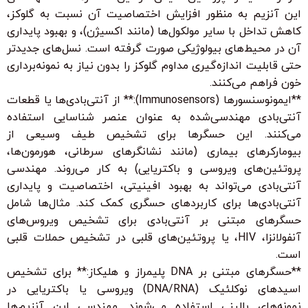
این آنزیم به منظور افزایش اختصاصیت آن نسبت به گلوکز،
کاهش تداخل با سایر مولکول‌ها (مانند اکسیژن)، و بهبود پایداری
آن در محیط‌های بیولوژیکی صورت گرفته است. نسل‌های جدیدتر
حتی قابلیت اندازه‌گیری مداوم گلوکز را بدون نیاز به نمونه‌برداری
خون فراهم می‌کنند.
**ایمونوسنسورها (Immunosensors):** از آنتی‌بادی‌ها یا قطعات
آنتی‌بادی مهندسی‌شده به عنوان عنصر شناسایی استفاده
می‌کنند. این حسگرها برای تشخیص طیف وسیعی از
بیومارکرهای بیماری (مانند نشانگرهای سرطانی، هورمون‌ها،
پروتئین‌های ویروسی و باکتریایی) به کار می‌روند. مهندسی
آنتی‌بادی می‌تواند به بهبود افینیتی، اختصاصیت و پایداری
آنتی‌بادی‌ها برای کاربردهای حسگری کمک کند. مثال‌ها شامل
حسگرهای مبتنی بر آنتی‌بادی برای تشخیص ویروس‌های
آنفولانزا، HIV، یا پروتئین‌های قلبی در تشخیص حملات قلبی
است.
**حسگرهای مبتنی بر DNA پلیمراز و هلیکاز:** برای تشخیص
اسیدهای نوکلئیک (DNA/RNA) ویروسی یا باکتریایی در
نمونه‌های بالینی استفاده می‌شوند. مهندسی این آنزیم‌ها