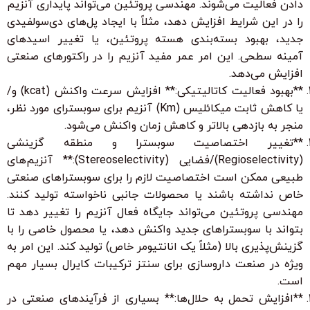
دادن فعالیت می‌شوند. مهندسی پروتئین می‌تواند پایداری آنزیم
را در این شرایط افزایش دهد، مثلاً با ایجاد پل‌های دی‌سولفیدی
جدید، بهبود بسته‌بندی هسته پروتئین، یا تغییر اسیدهای
آمینه سطحی. این امر عمر مفید آنزیم را در راکتورهای صنعتی
افزایش می‌دهد.
**بهبود فعالیت کاتالیتیکی:** افزایش سرعت واکنش (kcat) و/
یا کاهش ثابت میکائلیس (Km) آنزیم برای سوبسترای مورد نظر،
منجر به بازدهی بالاتر و کاهش زمان واکنش می‌شود.
**تغییر اختصاصیت سوبسترا و منطقه گزینشی
(Regioselectivity)/فضایی (Stereoselectivity):** آنزیم‌های
طبیعی ممکن است اختصاصیت لازم را برای سوبستراهای صنعتی
خاص نداشته باشند یا محصولات جانبی ناخواسته تولید کنند.
مهندسی پروتئین می‌تواند جایگاه فعال آنزیم را تغییر دهد تا
بتواند با سوبستراهای جدید واکنش دهد، یا محصول خاصی را با
گزینش‌پذیری بالا (مثلاً یک انانتیومر خاص) تولید کند. این امر به
ویژه در صنعت داروسازی برای سنتز ترکیبات کایرال بسیار مهم
است.
**افزایش تحمل به حلال‌ها:** بسیاری از فرآیندهای صنعتی در