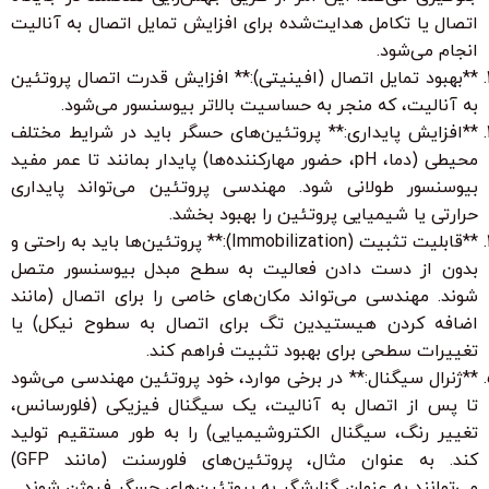
اتصال یا تکامل هدایت‌شده برای افزایش تمایل اتصال به آنالیت
انجام می‌شود.
**بهبود تمایل اتصال (افینیتی):** افزایش قدرت اتصال پروتئین
به آنالیت، که منجر به حساسیت بالاتر بیوسنسور می‌شود.
**افزایش پایداری:** پروتئین‌های حسگر باید در شرایط مختلف
محیطی (دما، pH، حضور مهارکننده‌ها) پایدار بمانند تا عمر مفید
بیوسنسور طولانی شود. مهندسی پروتئین می‌تواند پایداری
حرارتی یا شیمیایی پروتئین را بهبود بخشد.
**قابلیت تثبیت (Immobilization):** پروتئین‌ها باید به راحتی و
بدون از دست دادن فعالیت به سطح مبدل بیوسنسور متصل
شوند. مهندسی می‌تواند مکان‌های خاصی را برای اتصال (مانند
اضافه کردن هیستیدین تگ برای اتصال به سطوح نیکل) یا
تغییرات سطحی برای بهبود تثبیت فراهم کند.
**ژنرال سیگنال:** در برخی موارد، خود پروتئین مهندسی می‌شود
تا پس از اتصال به آنالیت، یک سیگنال فیزیکی (فلورسانس،
تغییر رنگ، سیگنال الکتروشیمیایی) را به طور مستقیم تولید
کند. به عنوان مثال، پروتئین‌های فلورسنت (مانند GFP)
می‌توانند به عنوان گزارشگر به پروتئین‌های حسگر فیوژن شوند.