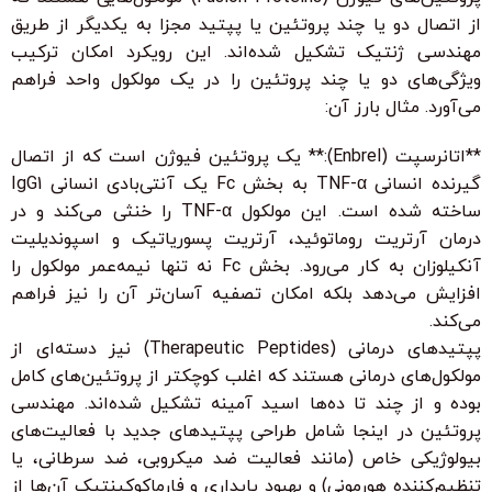
از اتصال دو یا چند پروتئین یا پپتید مجزا به یکدیگر از طریق
مهندسی ژنتیک تشکیل شده‌اند. این رویکرد امکان ترکیب
ویژگی‌های دو یا چند پروتئین را در یک مولکول واحد فراهم
می‌آورد. مثال بارز آن:
**اتانرسپت (Enbrel):** یک پروتئین فیوژن است که از اتصال
گیرنده انسانی TNF-α به بخش Fc یک آنتی‌بادی انسانی IgG1
ساخته شده است. این مولکول TNF-α را خنثی می‌کند و در
درمان آرتریت روماتوئید، آرتریت پسوریاتیک و اسپوندیلیت
آنکیلوزان به کار می‌رود. بخش Fc نه تنها نیمه‌عمر مولکول را
افزایش می‌دهد بلکه امکان تصفیه آسان‌تر آن را نیز فراهم
می‌کند.
پپتیدهای درمانی (Therapeutic Peptides) نیز دسته‌ای از
مولکول‌های درمانی هستند که اغلب کوچکتر از پروتئین‌های کامل
بوده و از چند تا ده‌ها اسید آمینه تشکیل شده‌اند. مهندسی
پروتئین در اینجا شامل طراحی پپتیدهای جدید با فعالیت‌های
بیولوژیکی خاص (مانند فعالیت ضد میکروبی، ضد سرطانی، یا
تنظیم‌کننده هورمونی) و بهبود پایداری و فارماکوکینتیک آن‌ها از