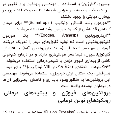
لیسپرو، گلارژین) با استفاده از مهندسی پروتئین برای تغییر در
سرعت جذب و نیمه‌عمر طراحی شده‌اند تا مدیریت قند خون در
بیماران دیابتی را بهبود بخشند.
**هورمون رشد انسانی نوترکیب (Somatropin):** برای درمان
کوتاهی قد ناشی از کمبود هورمون رشد استفاده می‌شود.
**اریتروپویتین (Epogen, Aranesp):** یک هورمون
گلیکوپروتئینی است که تولید گلبول‌های قرمز را تحریک می‌کند.
فرم‌های مهندسی‌شده آن (مانند داربپوئتین آلفا) با افزایش
گلیکوزیلاسیون، نیمه‌عمر طولانی‌تری دارند و در درمان کم‌خونی
ناشی از بیماری کلیوی مزمن یا شیمی‌درمانی استفاده می‌شوند.
**فاکتورهای انعقادی (مثلاً فاکتور VIII نوترکیب):** برای درمان
هموفیلی، یک اختلال ارثی خونریزی، استفاده می‌شوند. مهندسی
این پروتئین‌ها به منظور بهبود پایداری و کاهش ایمنی‌زایی آن‌ها
در بیماران توسعه یافته است.
پروتئین‌های فیوژن و پپتیدهای درمانی:
رویکردهای نوین درمانی
پروتئین‌های فیوژن (Fusion Proteins) مولکول‌هایی هستند که