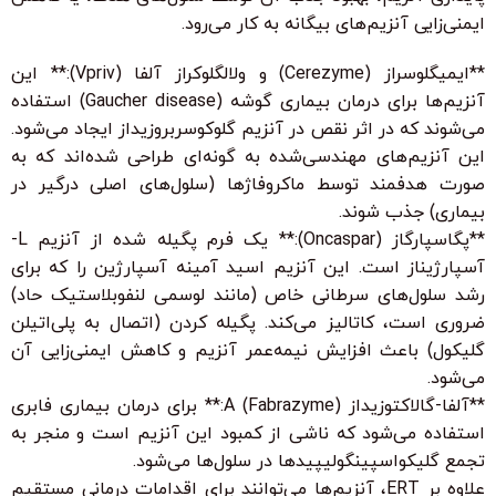
ایمنی‌زایی آنزیم‌های بیگانه به کار می‌رود.
**ایمیگلوسراز (Cerezyme) و ولالگلوکراز آلفا (Vpriv):** این
آنزیم‌ها برای درمان بیماری گوشه (Gaucher disease) استفاده
می‌شوند که در اثر نقص در آنزیم گلوکوسربروزیداز ایجاد می‌شود.
این آنزیم‌های مهندسی‌شده به گونه‌ای طراحی شده‌اند که به
صورت هدفمند توسط ماکروفاژها (سلول‌های اصلی درگیر در
بیماری) جذب شوند.
**پگاسپارگاز (Oncaspar):** یک فرم پگیله شده از آنزیم L-
آسپارژیناز است. این آنزیم اسید آمینه آسپارژین را که برای
رشد سلول‌های سرطانی خاص (مانند لوسمی لنفوبلاستیک حاد)
ضروری است، کاتالیز می‌کند. پگیله کردن (اتصال به پلی‌اتیلن
گلیکول) باعث افزایش نیمه‌عمر آنزیم و کاهش ایمنی‌زایی آن
می‌شود.
**آلفا-گالاکتوزیداز A (Fabrazyme):** برای درمان بیماری فابری
استفاده می‌شود که ناشی از کمبود این آنزیم است و منجر به
تجمع گلیکواسپینگولیپیدها در سلول‌ها می‌شود.
علاوه بر ERT، آنزیم‌ها می‌توانند برای اقدامات درمانی مستقیم