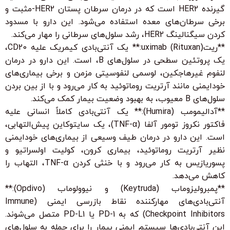
گیرنده HER2 است که در درمان سرطان پستان HER2-مثبت و
برخی سرطان‌های معده استفاده می‌شود. این دارو با مسدود
کردن سیگنالینگ HER2، رشد سلول‌های سرطانی را مهار می‌کند.
**ریتuximab (Rituxan):** یک آنتی‌بادی کیمریک علیه CD20،
یک پروتئین سطحی در سلول‌های B، است. این دارو در درمان
لنفوم غیرهاجکین، لوسمی لنفوسیتی مزمن و برخی بیماری‌های
خودایمنی مانند آرتریت روماتوئید به کار می‌رود و با از بین بردن
سلول‌های B معیوب، به بهبود وضعیت بیمار کمک می‌کند.
**آدالیمومب (Humira):** یک آنتی‌بادی کاملاً انسانی علیه
فاکتور نکروز تومور آلفا (TNF-α)، یک سایتوکاین پیش‌التهابی،
است. این دارو در درمان طیف وسیعی از بیماری‌های خودایمنی
نظیر آرتریت روماتوئید، بیماری کرون، کولیت اولسراتیو و
پسوریازیس به کار می‌رود و با خنثی کردن TNF-α، التهاب را
کاهش می‌دهد.
**پمبرولیزوماب (Keytruda) و نیوولوماب (Opdivo):**
آنتی‌بادی‌های مهارکننده نقاط بازرسی ایمنی (Immune
Checkpoint Inhibitors) که به PD-1 یا PD-L1 متصل می‌شوند.
این آنتی‌بادی‌ها سیستم ایمنی بیمار را برای حمله به سلول‌های