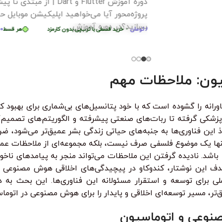
دوره آموزش Flutter و Dart | از مبتدی تا پیشرفته –
آموزش پایت
ه‌محور آیا می‌خواهید اپلیکیشن موبایل حرفه‌ای
در این دوره
ید؟در دوره آموزش
هر قسط
74.750
تومان
•
ید قسطی با ترب‌پی بدون کارمزد
هر قسط
87.250
تومان
خرید قسطی با ترب‌پی بدون کارمزد
•
هر قسط
74.750
توما
خرید قسطی با ترب‌پی بدون 
واقعی تست 
124
تومان
•
خرید قسطی با ترب‌پی بدون کارمزد
هر قسط
124.750
تومان
•
هر قس
خرید قسطی ب
از کی‌لاگر 
همه‌چی رو ا
یون: ملاحظات مهم
ن از تحولات فناورانه را گشوده است که با خود پتانسیل‌های بی‌شماری برای ب
شکی گرفته تا ربات‌های صنعتی پیشرفته و الگوریتم‌های تصمیم‌گ
این فناوری‌ها به جنبه‌های حیاتی زندگی بشر عمیق‌تر می‌شود، ضرو
 تنها یک موضوع فلسفی صرف نیست، بلکه مجموعه‌ای از ملاحظات عمل
شد. نادیده گرفتن این ملاحظات می‌تواند منجر به پیامدهای ناخو
ین نوشتار، کندوکاو در پیچیدگی‌های اخلاقی هوش مصنوعی در 
ی برای توسعه و استقرار مسئولانه این فناوری‌ها. این بحث به 
ر، مسیر توسعه‌ای اخلاقی و پایدار را برای هوش مصنوعی در اتوماس
صنوعی و اتوماسیون