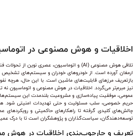
پروژ
بساز
ر قسط
87.250
تومان
•
خرید قسطی با ترب‌پی بدون کارمزد
هر قسط
87.250
تومان
•
خر
هر قسط
124.750
تومان
•
خرید قسطی با ترب‌پی بدون کارمزد
هر قسط
.750
اخلاقیات و هوش مصنوعی در اتوماس
تلاقی هوش مصنوعی (AI) و اتوماسیون، عصری نوی
ارمغان آورده است. از خودروهای خودران و سیستم‌های تشخیص پز
بازتعریف مرزهای قابلیت‌های ماشین است. با این حال، هرچه نفوذ 
نیز مبرم‌تر می‌گردد. اخلاقیات در هوش مصنوعی و اتوماسیون نه
عمومی، موفقیت پیاده‌سازی و مشروعیت بلندمدت این سیستم‌ها با
حریم خصوصی، سلب مسئولیت و حتی تهدیدات امنیتی شود. هدف ا
چالش‌های کلیدی گرفته تا راهکارهای حاکمیتی و رویکردهای عمل
توسعه‌دهندگان، سیاست‌گذاران و پژوهشگران است تا با درک عمیق‌ت
تعریف و چارچوب‌بندی اخلاقیات در هوش م