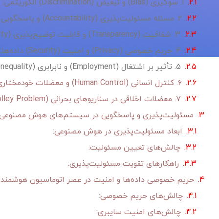
۱. سوگیری (Bias) و تبعیض (Discrimination) الگوریتمی:
۲. مسئله مسئولیت‌پذیری (Accountability) و پاسخگویی (Responsibility):
۳. شفافیت (Transparency) و قابلیت توضیح‌پذیری (Explainability):
۴. حریم خصوصی (Privacy) و امنیت (Security) داده‌ها:
۵. تأثیر بر اشتغال (Employment) و نابرابری (Inequality):
۶. کنترل انسانی (Human Control) و معضلات خودمختاری کامل:
۷. معضلات اخلاقی در سناریوهای بحرانی (Trolley Problem):
مسئولیت‌پذیری و پاسخگویی در سیستم‌های هوش مصنوعی (I Accountability
ابعاد مسئولیت‌پذیری در هوش مصنوعی:
چالش‌های تعیین مسئولیت:
راهکارهای تقویت مسئولیت‌پذیری:
حریم خصوصی داده‌ها و امنیت در عصر اتوماسیون هوشمند
چالش‌های حریم خصوصی:
چالش‌های امنیت سایبری: