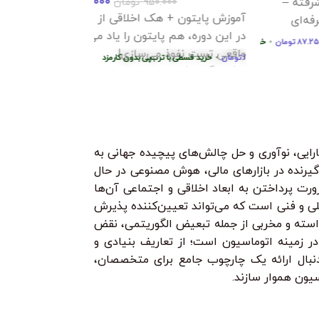
499.000
تومان
950.000
تومان
در این دوره جامع، 
ون + هک اخلاقی از صفر تا پیشرفته
اولیه و اصول علمی
، هم پایتون را یاد می‌گیری، هم ابزارهای
می‌شوید. از کرم‌ها 
ن
•
کارمزد
خرید قسطی با ترب‌پی بدون کارمزد
هر قسط
74.750
تومان
•
خرید قسطی با ترب‌پی 
نفوذ می‌سازی!
می‌گیرید چگونه مح
ط
124.750
تومان
•
ا ترب‌پی بدون کارمزد
هر قسط
124.750
خرید قسطی با ترب‌پی بدون کارمزد
تومان
•
هر قسط
124.750
تومان
•
خرید قسطی با ترب‌پی بدون کارمزد
خرید ق
و بکدور تا ابزارهای امنیت شبکه و وب.
بسازید و حتی مسیر
ز پایه، با پروژه‌های واقعی یاد می‌گیری
هبود کارایی، نوآوری و حل چالش‌های پیچیده جهانی به
یرنده در بازارهای مالی، هوش مصنوعی در حال
رت پرداختن به ابعاد اخلاقی و اجتماعی آن‌ها
ی و فنی است که می‌تواند تعیین‌کننده پذیرش
استه و مخربی از جمله تبعیض الگوریتمی، نقض
زمینه اتوماسیون است؛ از تعاریف بنیادی و
دنبال ارائه یک چارچوب جامع برای متخصصان،
یون هموار سازند.