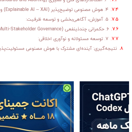
۳. استانداردهای فنی و ممیزی (Technical Standards and Auditing):
۴. هوش مصنوعی توضیح‌پذیر (Explainable AI – XAI) و شفافیت:
۵. آموزش، آگاهی‌بخشی و توسعه ظرفیت:
۶. حکمرانی چندذینفعی (Multi-Stakeholder Governance):
۷. توسعه مسئولانه و نوآوری اخلاقی:
نتیجه‌گیری: آینده‌ای مشترک با هوش مصنوعی مسئولیت‌پذی