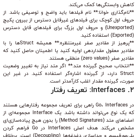
کاهش وابستگی‌ها کمک می‌کند.
**نام‌گذاری خوانا:** نام فیلدها باید واضح و توصیفی باشد. از
حروف اول کوچک برای فیلدهای غیرقابل دسترس از بیرون پکیج
(Unexported) و حروف اول بزرگ برای فیلدهای قابل دسترس
(Exported) استفاده کنید.
**پرهیز از مقادیر صفر غیرمنتظره:** همیشه Structها را با
مقادیر معقول مقداردهی اولیه کنید یا اطمینان حاصل کنید که
مقادیر صفر (zero values) منطقی هستند.
**انتخاب صحیح گیرنده متد:** اگر متد نیاز به تغییر وضعیت
Struct دارد، از گیرنده اشاره‌گر استفاده کنید. در غیر این
صورت، گیرنده مقدار اغلب کارآمدتر است.
۲. Interfaces: تعریف رفتار
در Go، Interfaces راهی برای تعریف مجموعه رفتارهایی هستند
که یک نوع می‌تواند داشته باشد. یک Interface مجموعه‌ای از
امضاهای متد (Method Signatures) را بدون هیچ پیاده‌سازی‌ای
مشخص می‌کند. هدف اصلی Interfaces در Go فراهم کردن
پلی‌مورفیسم و جداسازی دغدغه‌ها (Decoupling) است. برخلاف