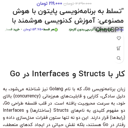
219.000
تومان
2.290.000
تومان
دوره 0 تا 
هر قسط
87.250
تومان
•
خرید قسطی با ترب‌پی بدون کارمزد
هر قسط
87.250
تومان
"تسلط به برنامه‌نویسی پایتون با هوش
هر قسط
449.975
تومان
•
خرید قسطی با ترب‌پی بدون کارمزد
هر ق
مصنوعی: آموزش کدنویسی هوشمند با
ChatGPT"
ان
•
خرید قسطی با ترب‌پی بدون کارمزد
هر قسط
54.750
تومان
•
خرید قسطی با ترب‌پ
"با شرکت در این دوره جامع و کاربردی، به راحتی مهارت‌های
برنامه‌نویسی پایتون را از سطح مبتدی تا پیشرفته با کمک هوش
مصنوعی ChatGPT بیاموزید. این دوره، با بیش از 6 ساعت محتوای
آموزشی، شما را قادر می‌سازد تا به سرعت الگوریتم‌های پیچیده را
درک کرده و اپلیکیشن‌های هوشمند ایجاد کنید. مناسب برای تمامی
کار با Structs و Interfaces در Go
سطوح با زیرنویس فارسی حرفه‌ای و امکان دانلود و تماشای آنلاین."
ویژگی‌های کلیدی:
زبان برنامه‌نویسی Go، که با نام Golang نیز شناخته می‌شود، به
بدون نیاز به تجربه قبلی برنامه‌نویسی
دلیل سادگی، کارایی و قابلیت‌های هم‌زمانی (concurrency) بالای
زیرنویس فارسی با ترجمه حرفه‌ای
خود، به سرعت محبوبیت یافته است. در قلب فلسفه طراحی Go،
دو مفهوم کلیدی به نام‌های Structs (ساختارها) و Interfaces
۳۰ ٪ تخفیف ویژه برای دانشجویان و دانش آموزان
(رابط‌ها) قرار دارند. این دو نه تنها ستون فقرات مدل‌سازی داده و
رفتار در Go هستند، بلکه نقش حیاتی در ایجاد کدهای منعطف،