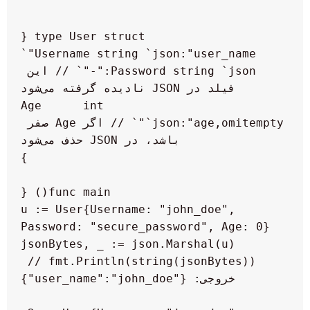
    Password string `json:"-"` // این 
    Age      int    
`json:"age,omitempty"` // اگر Age صفر 
    u := User{Username: "john_doe", 
    fmt.Println(string(jsonBytes)) // 