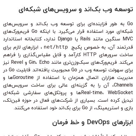
توسعه وب بک‌اند و سرویس‌های شبکه‌ای
Go به طور فزاینده‌ای برای توسعه وب بک‌اند و سرویس‌های
شبکه‌ای مورد استفاده قرار می‌گیرد. با اینکه Go فریم‌ورک‌های
MVC سنگین مانند Rails یا Django ندارد، کتابخانه استاندارد
قدرتمند آن، به خصوص پکیج
net/http
، ابزارهای لازم برای
ساخت سرورهای HTTP کارآمد و قابل مقیاس‌گذاری را فراهم
می‌کند. فریم‌ورک‌های سبک‌وزن‌تری مانند Gin، Echo و Revel نیز
برای سهولت توسعه وب در Go محبوبیت یافته‌اند. قابلیت Go در
مدیریت هزاران اتصال همزمان با استفاده از Goroutineها و
Channels، آن را به گزینه‌ای عالی برای ساخت سرویس‌های
Real-time، WebSocketها و پروتکل‌های سفارشی شبکه‌ای
تبدیل کرده است. بسیاری از شرکت‌های فعال در حوزه فین‌تک،
بازی و استریمینگ، از Go برای بک‌اند خود استفاده می‌کنند.
ابزارهای DevOps و خط فرمان