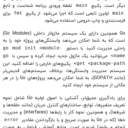
دیگر است. پکیج
main
نقطه ورودی برنامه شماست و تابع
main
اولین تابعی است که اجرا می‌شود. از پکیج
fmt
برای
فرمت‌بندی و چاپ خروجی استفاده می‌شود.
Go همچنین دارای یک سیستم ماژولار داخلی (Go Modules)
است که به شما امکان می‌دهد وابستگی‌های پروژه خود را به
راحتی مدیریت کنید. با دستور
go mod init <module-
name>
می‌توانید یک ماژول جدید ایجاد کرده و سپس با
go
get <package-path>
پکیج‌های خارجی را اضافه کنید. این
سیستم مدیریت وابستگی‌ها، برخلاف سیستم‌های قدیمی‌تر
(مانند GOPATH)، به شما امکان می‌دهد پروژه‌های Go را در هر
مکانی از سیستم خود ایجاد کنید.
برای یادگیری عمیق‌تر، آشنایی با اصول اولیه Go شامل نحوه
تعریف متغیرها، توابع، ساختارهای کنترل جریان (مانند حلقه‌ها و
شرط‌ها)، و همچنین نحوه کار با رابط‌ها (interfaces) و مدیریت
خطا (که در Go به صورت صریح و با بازگرداندن مقادیر
error
انجام می‌شود) ضروری است. منابع آموزشی فراوانی به صورت