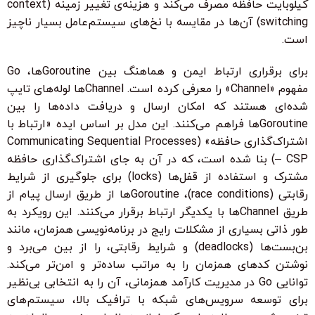
کیلوبایت حافظه مصرف می‌کند و هزینه‌ی تغییر زمینه (context
switching) آن‌ها در مقایسه با نخ‌های سیستم‌عامل بسیار ناچیز
است.
برای برقراری ارتباط ایمن و هماهنگ بین Goroutineها، Go
مفهوم «Channel» را معرفی کرده است. Channelها لوله‌های تایپ
شده‌ای هستند که امکان ارسال و دریافت داده‌ها را بین
Goroutineها فراهم می‌کنند. این مدل بر اساس ایده «ارتباط با
اشتراک‌گذاری حافظه» (Communicating Sequential Processes
– CSP) بنا شده است، که در آن به جای اشتراک‌گذاری حافظه
مشترک و استفاده از قفل‌ها (locks) برای جلوگیری از شرایط
رقابتی (race conditions)، Goroutineها از طریق ارسال پیام از
طریق Channelها با یکدیگر ارتباط برقرار می‌کنند. این رویکرد به
طور ذاتی بسیاری از مشکلات رایج در برنامه‌نویسی همزمان، مانند
بن‌بست‌ها (deadlocks) و شرایط رقابتی، را از بین می‌برد و
نوشتن کدهای همزمان را به مراتب ساده‌تر و امن‌تر می‌کند.
توانایی Go در مدیریت کارآمد همزمانی، آن را به انتخابی بی‌نظیر
برای توسعه سرویس‌های شبکه با ترافیک بالا، سیستم‌های