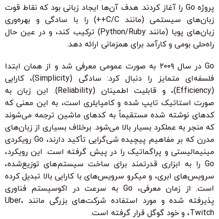
پروژه Go را آغاز کردند. هدف آن‌ها ایجاد زبانی بود که نقاط قوت
زبان‌های سیستمی (مانند C/C++) را با سادگی و بهره‌وری
زبان‌های پویا (مانند Python/Ruby) ترکیب کند، و در عین حال
راه‌حلی بومی و کارآمد برای همزمانی ارائه دهد.
Go در سال ۲۰۰۹ به صورت عمومی معرفی شد و از همان ابتدا
فلسفه‌ای متمایز را دنبال کرد: سادگی (Simplicity)، کارایی
(Efficiency)، و قابلیت اطمینان (Reliability). این زبان به
صورت استاتیک تایپ شده و کامپایلری است، به این معنی که
کدهای نوشته شده مستقیماً به کدهای ماشین ترجمه می‌شوند
که منجر به عملکرد بسیار بالا می‌شود. برخلاف بسیاری از زبان‌های
مدرن که بر مفاهیم پیچیده شی‌گرایی تأکید دارند، Go رویکردی
مینیمالیستی و پراگماتیک را در پیش گرفته است. این رویکرد،
Go را به ابزاری قدرتمند برای ساخت سیستم‌های توزیع‌شده،
سرویس‌های ابری، و میکرو سرویس‌های با کارایی بالا تبدیل کرده
است. از زمان معرفی، Go به سرعت در اکوسیستم فناوری
پذیرفته شده و مورد استفاده شرکت‌های بزرگی مانند Uber،
Twitch، و خود گوگل قرار گرفته است.