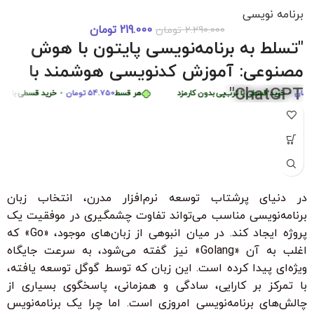
برنامه نویسی
219.000
تومان
2.290.000
تومان
دوره 0 تا 
هر قسط
87.250
تومان
•
خرید قسطی با ترب‌پی بدون کارمزد
هر قسط
87.250
تومان
•
خ
"تسلط به برنامه‌نویسی پایتون با هوش
هر قسط
449.975
تومان
•
خرید قسطی با ترب‌پی بدون کارمزد
هر قسط
5
مصنوعی: آموزش کدنویسی هوشمند با
ChatGPT"
•
خرید قسطی با ترب‌پی بدون کارمزد
هر قسط
54.750
تومان
•
خرید قسطی با ترب‌پی ب
"با شرکت در این دوره جامع و کاربردی، به راحتی مهارت‌های
برنامه‌نویسی پایتون را از سطح مبتدی تا پیشرفته با کمک هوش
مصنوعی ChatGPT بیاموزید. این دوره، با بیش از 6 ساعت محتوای
آموزشی، شما را قادر می‌سازد تا به سرعت الگوریتم‌های پیچیده را
درک کرده و اپلیکیشن‌های هوشمند ایجاد کنید. مناسب برای تمامی
در دنیای پرشتاب توسعه نرم‌افزار مدرن، انتخاب زبان
سطوح با زیرنویس فارسی حرفه‌ای و امکان دانلود و تماشای آنلاین."
برنامه‌نویسی مناسب می‌تواند تفاوت چشمگیری در موفقیت یک
ویژگی‌های کلیدی:
پروژه ایجاد کند. در میان انبوهی از زبان‌های موجود، «Go» که
بدون نیاز به تجربه قبلی برنامه‌نویسی
اغلب به آن «Golang» نیز گفته می‌شود، به سرعت جایگاه
ویژه‌ای پیدا کرده است. این زبان که توسط گوگل توسعه یافته،
زیرنویس فارسی با ترجمه حرفه‌ای
با تمرکز بر کارایی، سادگی و همزمانی، پاسخگوی بسیاری از
۳۰ ٪ تخفیف ویژه برای دانشجویان و دانش آموزان
چالش‌های برنامه‌نویسی امروزی است. اما چرا یک برنامه‌نویس