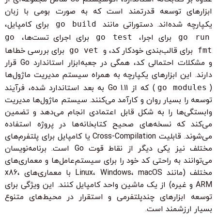
ابزارهای توسعه قدرتمند است که به صورت بومی با زبان
یکپارچه شده‌اند. دستوراتی مانند
go build
برای کامپایل،
go run
برای اجرا،
go test
برای اجرای تست‌ها،
go
fmt
برای قالب‌بندی خودکار کد، و
go vet
برای بررسی خطاها
و مشکلات احتمالی کد، همگی در جعبه‌ابزار استاندارد Go قرار
دارند. این ابزارهای یکپارچه به همراه سیستم مدیریت ماژول‌ها
(
go modules
) که از Go 1.11 به بعد استاندارد شده، فرآیند
توسعه را بسیار روان و کارآمد می‌کنند. سیستم ماژول‌ها مدیریت
وابستگی‌ها را به شکل قابل اعتمادی انجام می‌دهد و تضمین
می‌کند که نسخه‌های صحیح کتابخانه‌ها در پروژه استفاده
می‌شوند. قابلیت Cross-Compilation یا کامپایل برای پلتفرم‌های
مختلف نیز یکی دیگر از نقاط قوت Go است. برنامه‌نویسان
می‌توانند به راحتی کد خود را برای سیستم‌عامل‌ها و معماری‌های
مختلف (مانند Linux، Windows، macOS با معماری‌های x86،
ARM و غیره) از یک ماشین واحد کامپایل کنند. این ویژگی برای
توسعه ابزارهای چندپلتفرمی و استقرار در محیط‌های متنوع
بسیار ارزشمند است.