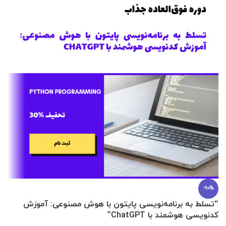
-90%
“تسلط به برنامه‌نویسی پایتون با هوش مصنوعی: آموزش
0 تا 100 عطرسازی + (30 فرمولاسیون
کدنویسی هوشمند با ChatGPT”
آ