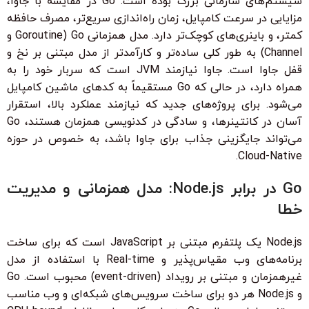
سیستم‌های سازمانی بزرگ بوده است. Go در مقایسه با جاوا،
مزایایی در سرعت کامپایل، زمان راه‌اندازی سریع‌تر، مصرف حافظه
کمتر، و باینری‌های کوچک‌تر دارد. مدل همزمانی Go (Goroutine و
Channel) به طور کلی ساده‌تر و کارآمدتر از مدل مبتنی بر نخ و
قفل جاوا است. جاوا نیازمند JVM است که سربار خود را به
همراه دارد، در حالی که Go مستقیماً به کدهای ماشین کامپایل
می‌شود. برای پروژه‌های جدید که نیازمند عملکرد بالا، استقرار
آسان در کانتینرها، و سادگی در کدنویسی همزمان هستند، Go
می‌تواند جایگزینی جذاب برای جاوا باشد، به خصوص در حوزه
Cloud-Native.
Go در برابر Node.js: مدل همزمانی و مدیریت
خطا
Node.js یک پلتفرم مبتنی بر JavaScript است که برای ساخت
برنامه‌های وب مقیاس‌پذیر و Real-time با استفاده از مدل
غیرهمزمان و مبتنی بر رویداد (event-driven) محبوب است. Go
و Node.js هر دو برای ساخت سرویس‌های شبکه‌ای و وب مناسب