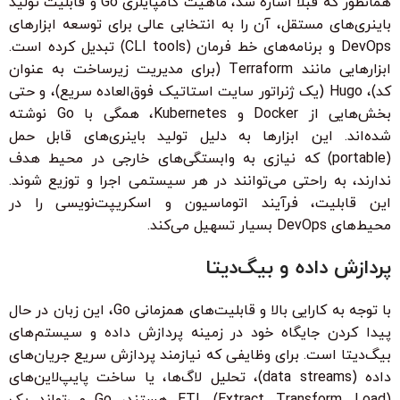
همانطور که قبلاً اشاره شد، ماهیت کامپایلری Go و قابلیت تولید
باینری‌های مستقل، آن را به انتخابی عالی برای توسعه ابزارهای
DevOps و برنامه‌های خط فرمان (CLI tools) تبدیل کرده است.
ابزارهایی مانند Terraform (برای مدیریت زیرساخت به عنوان
کد)، Hugo (یک ژنراتور سایت استاتیک فوق‌العاده سریع)، و حتی
بخش‌هایی از Docker و Kubernetes، همگی با Go نوشته
شده‌اند. این ابزارها به دلیل تولید باینری‌های قابل حمل
(portable) که نیازی به وابستگی‌های خارجی در محیط هدف
ندارند، به راحتی می‌توانند در هر سیستمی اجرا و توزیع شوند.
این قابلیت، فرآیند اتوماسیون و اسکریپت‌نویسی را در
محیط‌های DevOps بسیار تسهیل می‌کند.
پردازش داده و بیگ‌دیتا
با توجه به کارایی بالا و قابلیت‌های همزمانی Go، این زبان در حال
پیدا کردن جایگاه خود در زمینه پردازش داده و سیستم‌های
بیگ‌دیتا است. برای وظایفی که نیازمند پردازش سریع جریان‌های
داده (data streams)، تحلیل لاگ‌ها، یا ساخت پایپ‌لاین‌های
ETL (Extract, Transform, Load) هستند، Go می‌تواند یک