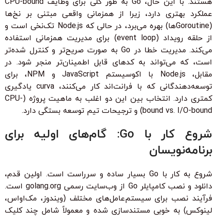
هستند. با این حال، Go به طور کلی برای وظایف CPU-bound
عملکرد بهتری دارد، زیرا از همزمانی واقعی مبتنی بر نخ‌ها
(Goroutineها) بهره می‌برد، در حالی که Node.js تک‌نخی است و
از حلقه رویداد (event loop) برای مدیریت همزمانی استفاده
می‌کند. مدیریت خطا در Go به صورت صریح‌تر و کنترل شده‌تر
است، که می‌تواند به کدهای قابل اطمینان‌تر منجر شود. در
مقابل، Node.js با اکوسیستم JavaScript و NPM، برای
توسعه‌دهندگانی که با فرانت‌اند کار می‌کنند، curva یادگیری
کمتری دارد. انتخاب بین این دو اغلب به ماهیت پروژه (CPU-
bound vs. I/O-bound) و ترجیحات تیم توسعه بستگی دارد.
شروع کار با Go: گام‌های اولیه برای
برنامه‌نویسان
شروع به کار با Go بسیار ساده و سرراست است. اولین قدم،
دانلود و نصب کامپایلر Go از وب‌سایت رسمی golang.org است.
فرآیند نصب برای سیستم‌عامل‌های مختلف (ویندوز، مک‌اواس،
لینوکس) به خوبی مستندسازی شده و معمولاً شامل چند کلیک