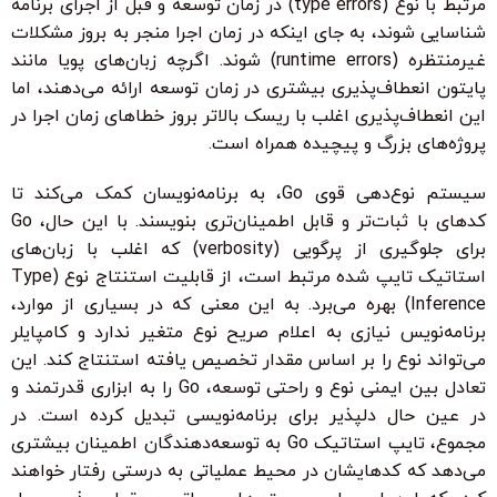
مرتبط با نوع (type errors) در زمان توسعه و قبل از اجرای برنامه
شناسایی شوند، به جای اینکه در زمان اجرا منجر به بروز مشکلات
غیرمنتظره (runtime errors) شوند. اگرچه زبان‌های پویا مانند
پایتون انعطاف‌پذیری بیشتری در زمان توسعه ارائه می‌دهند، اما
این انعطاف‌پذیری اغلب با ریسک بالاتر بروز خطاهای زمان اجرا در
پروژه‌های بزرگ و پیچیده همراه است.
سیستم نوع‌دهی قوی Go، به برنامه‌نویسان کمک می‌کند تا
کدهای با ثبات‌تر و قابل اطمینان‌تری بنویسند. با این حال، Go
برای جلوگیری از پرگویی (verbosity) که اغلب با زبان‌های
استاتیک تایپ شده مرتبط است، از قابلیت استنتاج نوع (Type
Inference) بهره می‌برد. به این معنی که در بسیاری از موارد،
برنامه‌نویس نیازی به اعلام صریح نوع متغیر ندارد و کامپایلر
می‌تواند نوع را بر اساس مقدار تخصیص یافته استنتاج کند. این
تعادل بین ایمنی نوع و راحتی توسعه، Go را به ابزاری قدرتمند و
در عین حال دلپذیر برای برنامه‌نویسی تبدیل کرده است. در
مجموع، تایپ استاتیک Go به توسعه‌دهندگان اطمینان بیشتری
می‌دهد که کدهایشان در محیط عملیاتی به درستی رفتار خواهند