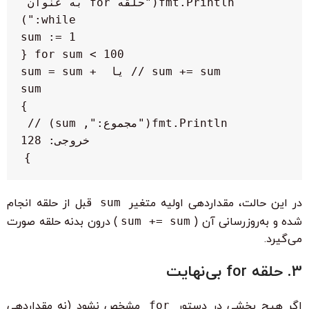
    fmt.Println("حلقه for به عنوان 
        sum += sum // یا sum = sum + 
    fmt.Println("مجموع:", sum) // 
}

در این حالت، مقداردهی اولیه متغیر
sum
قبل از حلقه انجام
شده و به‌روزرسانی آن (
sum += sum
) درون بدنه حلقه صورت
می‌گیرد.
3. حلقه for بی‌نهایت
اگر هیچ بخشی در دستور
for
مشخص نشود (نه مقداردهی