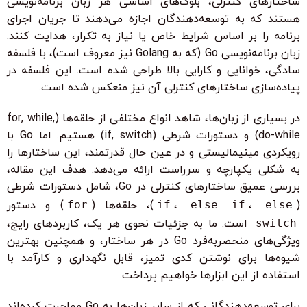
ساختارهای کنترلی، بلوک‌های اساسی هر زبان برنامه‌نویسی
هستند که به توسعه‌دهندگان اجازه می‌دهند تا جریان اجرای
برنامه را بر اساس شرایط خاص یا نیاز به تکرار، هدایت کنند.
زبان برنامه‌نویسی Go (که به Golang نیز معروف است)، با فلسفه
سادگی، خوانایی و کارایی بالا طراحی شده است. این فلسفه در
پیاده‌سازی ساختارهای کنترلی آن نیز منعکس شده است.
در بسیاری از زبان‌ها، شاهد انواع مختلفی از حلقه‌ها (for, while,
do-while) و دستورات شرطی (if, switch) هستیم. اما Go با
رویکردی مینیمالیستی و در عین حال قدرتمند، این ساختارها را
به شکلی یکپارچه و سرراست ارائه می‌دهد. هدف این مقاله،
بررسی عمیق ساختارهای کنترلی در Go، شامل دستورات شرطی
(
else
،
else if
،
if
)، حلقه‌ها (
for
) و دستور
switch
است. ما به جزئیات نحوی هر یک، کاربردهای رایج،
ویژگی‌های منحصربه‌فرد Go در هر ساختار، و همچنین بهترین
شیوه‌ها برای نوشتن کدی تمیز، قابل نگهداری و کارآمد با
استفاده از این ابزارها خواهیم پرداخت.
برای توسعه‌دهندگانی که از سایر زبان‌ها به Go مهاجرت کرده‌اند