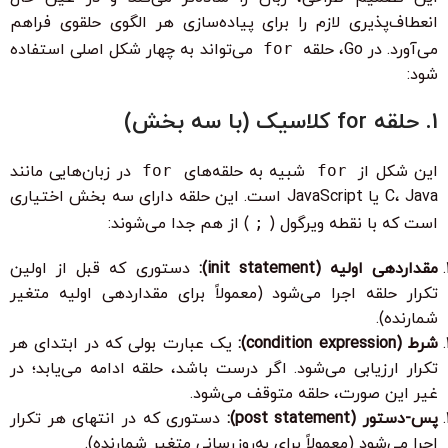
انعطاف‌پذیری لازم را برای پیاده‌سازی هر الگوی حلقوی فراهم
می‌آورد. در Go، حلقه
for
می‌تواند به چهار شکل اصلی استفاده
شود:
1. حلقه for کلاسیک (با سه بخش)
این شکل از
for
شبیه به حلقه‌های
for
در زبان‌هایی مانند
C، Java یا JavaScript است. این حلقه دارای سه بخش اختیاری
است که با نقطه ویرگول (
;
) از هم جدا می‌شوند:
مقداردهی اولیه (init statement):
دستوری که قبل از اولین
تکرار حلقه اجرا می‌شود (معمولاً برای مقداردهی اولیه متغیر
شمارنده).
شرط (condition expression):
یک عبارت بولی که در ابتدای هر
تکرار ارزیابی می‌شود. اگر درست باشد، حلقه ادامه می‌یابد؛ در
غیر این صورت، حلقه متوقف می‌شود.
پس-دستور (post statement):
دستوری که در انتهای هر تکرار
اجرا می‌شود (معمولاً برای به‌روزرسانی متغیر شمارنده).