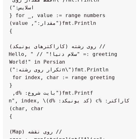
    greeting := "سلام دنیا!" // "Hello, 
    for index, char := range greeting 
        fmt.Printf("بایت شروع: %d, 
کاراکتر: %c (کد یونیکد: %d)\n", index, 