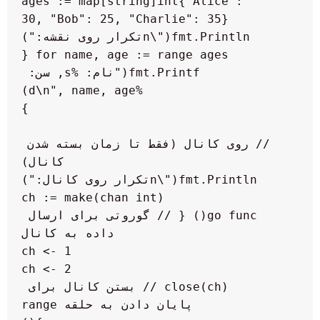
    ages := map[string]int{"Alice": 
        fmt.Printf("نام: %s, سن: 
    // روی کانال (فقط تا زمان بسته شدن 
    go func() { // گوروتی برای ارسال 
        close(ch) // بستن کانال برای 