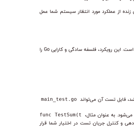
را تغییر دهید یا refactor کنید، بلکه به عنوان مستنداتی زنده از عملکرد مورد انتظار سیستم شما عمل
، یک رویکرد ساده و در عین حال قدرتمند برای تست نویسی فراهم کرده است. این رویکرد، فلسفه سادگی و کارایی Go را
د، فایل تست آن می‌تواند
main_test.go
ی‌شود. به عنوان مثال،
func TestSum(t
دهی و کنترل جریان تست در اختیار شما قرار