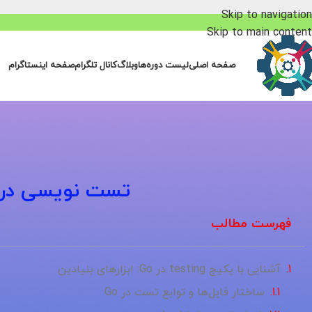
Skip to navigation
Skip to main content
صفحه اصلی
لیست دوره‌ها
وبلاگ
کانال تلگرام
صفحه اینستاگرام
تست نویسی در Go: نوشتن Unit Test و egration Test
فهرست مطالب
آشنایی با پکیج testing در Go: ابزارهای بنیادین
ساختار فایل‌ها و توابع تست در Go