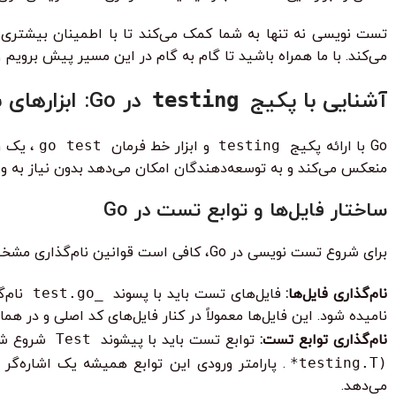
می‌کند. با ما همراه باشید تا گام به گام در این مسیر پیش برویم و دنیای تست نویسی در o
آشنایی با پکیج
در Go: ابزارهای بنیادین
testing
Go با ارائه پکیج
testing
و ابزار خط فرمان
go test
منعکس می‌کند و به توسعه‌دهندگان امکان می‌دهد بدون نیاز به و
ساختار فایل‌ها و توابع تست در Go
برای شروع تست نویسی در Go، کافی است قوانین نام‌گذاری مشخصی را رعایت کنید:
نام‌گذاری فایل‌ها:
فایل‌های تست باید با پسوند
_test.go
نام‌گ
نامیده شود. این فایل‌ها معمولاً در کنار فایل‌های کد اصلی و در هما
نام‌گذاری توابع تست:
توابع تست باید با پیشوند
Test
شروع شون
*testing.T)
. پارامتر ورودی این توابع همیشه یک اشاره‌گر 
می‌دهد.