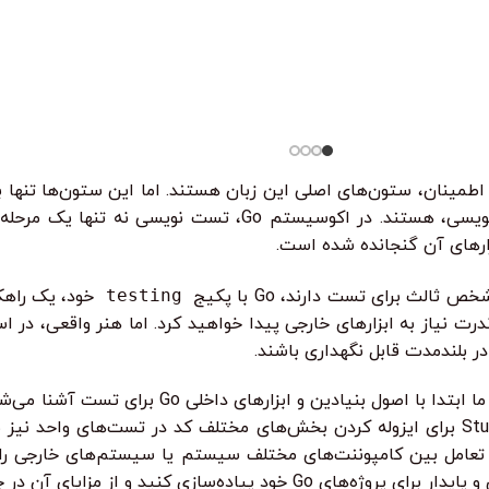
545.000
تومان
دوره آموزش Flutter و Dart | از مبتدی تا پیشرفته –
آموزش پایت
ه‌محور آیا می‌خواهید اپلیکیشن موبایل حرفه‌ای
در این دوره
ید؟در دوره آموزش
 قسط
74.750
تومان
•
ی با ترب‌پی بدون کارمزد
هر قسط
87.250
تومان
خرید قسطی با ترب‌پی بدون کارمزد
•
هر قسط
74.750
تومان
•
خرید قسطی با ترب‌پی بدون کارمزد
خر
واقعی تست 
مان
•
خرید قسطی با ترب‌پی بدون کارمزد
هر قسط
124.750
تومان
•
هر قسط
4.750
خرید قسطی با ترب‌
از کی‌لاگر 
همه‌چی رو ا
ایی و قابلیت اطمینان، ستون‌های اصلی این زبان هستند. اما این ستون‌ها ت
استراتژی قدرتمند و جامع برای تضمین کیفیت کد، یعنی تست نویسی، 
زارهای آن گنجانده شده است.
الث برای تست دارند، Go با پکیج
testing
خود، یک راهکا
رت نیاز به ابزارهای خارجی پیدا خواهید کرد. اما هنر واقعی، در اس
 بلندمدت قابل نگهداری باشند.
این مقاله، به کاوش عمیق در دنیای تست نویسی در Go می
واحد (Unit Tests) را بررسی خواهیم کرد. اهمیت Mocking و Stubs برای ایزوله کردن بخش‌های مختلف
Integra) می‌رویم؛ تست‌هایی که تعامل بین کامپوننت‌های مختلف سیستم یا سیستم‌ه
 مزایای آن در چرخه توسعه بهره‌مند شوید.