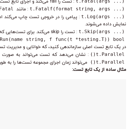
t.Fatal(args ...)
: تست را fail می‌کند و اجرای تابع تست جاری را بلافاصله متوقف می‌کند. برای خطاهای کشنده استفاده می‌شود.
t.Fatalf(format string, args ...)
: مانند
Fatal
t.Log(args ...)
: پیامی را در خروجی تست چاپ می‌کند اما تست را fail نمی‌کند. زمانی مفید است که نیاز به ثبت اطلاعات debugging دا
نمایش داده می‌شوند.
t.Skip(args ...)
: تست را skip می‌کند. برای تست‌هایی که شرایط خاصی برای اجرا نیاز دارند (مثلاً نیاز به دیتابیس خارجی) و در محیط فعلی فراهم نیستند، مفید است.
Run(name string, f func(t *testing.T)) bool
در یک تابع تست اصلی سازماندهی کنید، که خوانایی و مدیریت تست‌
t.Parallel()
: نشان می‌دهد که تست می‌تواند به صورت مو
t.Parallel()
می‌تواند زمان اجرای مجموعه تست‌ها را به 
مثال ساده از یک تابع تست: