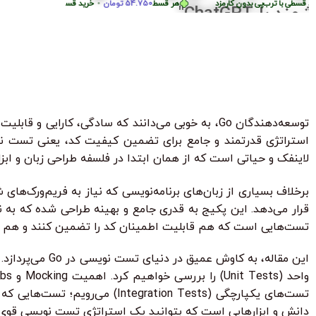
پروژ
بساز
87.250
تومان
•
خرید قسطی با ترب‌پی بدون کارمزد
هر قسط
87.250
تومان
•
هر
خرید قسط
هر قسط
124.750
تومان
•
خرید قسطی با ترب‌پی بدون کارمزد
هر قسط
124.750
تو
توسعه‌دهندگان Go، به خوبی می‌دانند که سادگی، کار
لاینفک و حیاتی است که از همان ابتدا در فلسفه طراحی زبان و اب
برخلاف بسیاری از زبان‌های برنامه‌نویسی که نیاز به فریم‌ورک‌های شخص ث
قرار می‌دهد. این پکیج به قدری جامع و بهینه طراحی شده که به ند
تست‌هایی است که هم قابلیت اطمینان کد را تضمین کنند و هم در
تست‌های یکپارچگی (tion Tests
دانش و ابزارهایی است که بتوانید یک استراتژی تست نویسی قوی و پایدار برای پروژه‌های Go خود پیاده‌سازی کنید و از