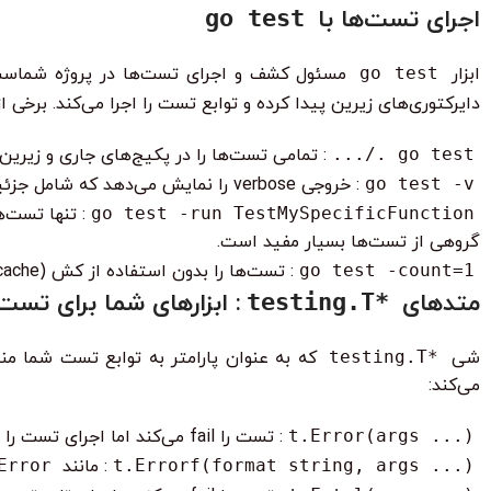
اجرای تست‌ها با
go test
ابزار
go test
مسئول کشف و اجرای تست‌ها در پروژه شماست.
دایرکتوری‌های زیرین پیدا کرده و توابع تست را اجرا می‌کند. برخی ا
go test ./...
: تمامی تست‌ها را در پکیج‌های جاری و زیرین ا
go test -v
: خروجی verbose را نمایش می‌دهد که شامل جزئیات هر تست اجرا شده (قبول یا رد شدن) است.
go test -run TestMySpecificFunction
: تنها تست‌
گروهی از تست‌ها بسیار مفید است.
go test -count=1
: تست‌ها را بدون استفاده از کش (cache) اجرا می‌کند. این مورد زمانی مفید است که شما تغییراتی در محیط تست یا داده‌های آن ایجاد کرده‌اید.
متدهای
: ابزارهای شما برای تست
*testing.T
شی
*testing.T
که به عنوان پارامتر به توابع تست شما من
می‌کند:
t.Error(args ...)
: تست را fail می‌کند اما اجرای تست را ادامه می‌دهد. برای خطاهای غیر کشنده مناسب است.
t.Errorf(format string, args ...)
: مانند
Error