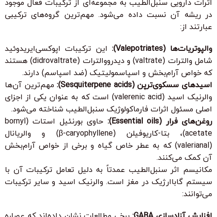
اثرات دارویی سنبل‌الطیب به مجموعه‌ای از ترکیبات فعال موجود
در ریشه آن نسبت داده می‌شود. مهم‌ترین گروه‌های ترکیبی
عبارتند از:
والپوتریات‌ها (Valepotriates):
این ترکیبات اپوکسی‌ایریدوئید
شامل والترات (valtrate) و دیدرووالترات (didrovaltrate) هستند
که خواص آرام‌بخش و اسپاسمولیتیک (ضد اسپاسم) دارند.
اسیدهای سسکوی‌ترپن (Sesquiterpene acids):
مهم‌ترین آن‌ها
والرنیک اسید (valerenic acid) است که به عنوان یکی از اجزای
اصلی مسئول اثرات فارماکولوژیک سنبل‌الطیب شناخته می‌شود.
روغن‌های فرار (Essential oils):
حاوی بورنئیل استات (bornyl
acetate)، بتا-کاریوفیلن (β-caryophyllene) و والریانال
(valerianal) که به عطر خاص گیاه و برخی از خواص آرام‌بخش
آن کمک می‌کنند.
مکانیسم اثر سنبل‌الطیب عمدتاً به دلیل تعامل ترکیبات آن با
سیستم گاباارژیک در مغز است. والرنیک اسید و سایر ترکیبات
می‌توانند:
افزایش آزادسازی GABA:
برخی مطالعات نشان داده‌اند که عصاره