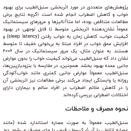
پژوهش‌های متعددی در مورد اثربخشی سنبل‌الطیب برای بهبود
خواب و کاهش اضطراب انجام شده است. اگرچه نتایج برخی
مطالعات متناقض بوده، اما متاآنالیزها و مرورهای سیستماتیک
عموماً نشان‌دهنده اثربخشی متوسط تا قابل توجهی در بهبود
کیفیت خواب، کاهش زمان به خواب رفتن (sleep latency) و
افزایش عمق خواب در افراد مبتلا به بی‌خوابی خفیف تا متوسط
هستند. به عنوان مثال، یک مرور سیستماتیک در سال 2006
نشان داد که سنبل‌الطیب می‌تواند کیفیت خواب را بدون عوارض
جانبی عمده بهبود بخشد. همچنین، در مقایسه با بنزودیازپین‌ها،
سنبل‌الطیب معمولاً عوارض جانبی کمتری مانند خواب‌آلودگی
روزانه یا وابستگی ایجاد می‌کند. برخی مطالعات نیز اثربخشی آن
را در کاهش علائم اضطراب در افراد سالم و بیماران دارای
اختلالات اضطرابی بررسی کرده‌اند.
نحوه مصرف و ملاحظات
سنبل‌الطیب معمولاً به صورت عصاره استاندارد شده (مانند
عصاره اتانولی یا آبی)، کپسول، قرص یا چای مصرف می‌شود. دوز