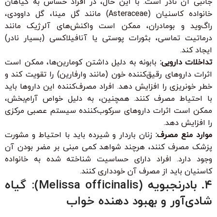
جانبی آن نادر است. با این حال، در افراد حساس به گیاهان
خانواده کاسنیان (Asteraceae) مانند گل مینا، گل داوودی،
راگ‌وید و بومادران، ممکن است واکنش‌های آلرژیک مانند
درماتیت تماسی، بثورات پوستی یا آنافیلاکسی (بسیار نادر)
ایجاد کند.
تداخلات دارویی:
بابونه به دلیل داشتن کومارین‌ها، ممکن است
اثرات داروهای رقیق‌کننده خون (مانند وارفارین) را تقویت کند و
خطر خونریزی را افزایش دهد. افراد مصرف‌کننده این داروها باید
با احتیاط مصرف کنند. همچنین، به دلیل خواص آرام‌بخش،
ممکن است اثرات داروهای سرکوب‌کننده سیستم عصبی مرکزی
را افزایش دهد.
موارد منع مصرف:
زنان باردار و شیرده باید با احتیاط و مشورت
پزشک مصرف کنند، هرچند شواهد کمی مبنی بر مضر بودن آن
وجود دارد. افراد دارای حساسیت شناخته شده به خانواده
کاسنیان باید از مصرف آن خودداری کنند.
۴. بادرنجبویه (Melissa officinalis): گیاه
شادی‌آور و بهبود دهنده خواب