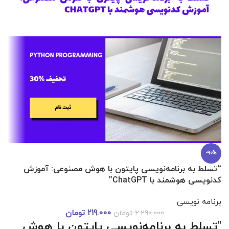
-90%
“تسلط به برنامه‌نویسی پایتون با هوش مصنوعی: آموزش
0 تا 100 عطرسازی + (30 فرمولاسیون
کدنویسی هوشمند با ChatGPT”
آ
برنامه نویسی
219.000
تومان
2.290.000
تومان
دوره 0 تا 
"تسلط به برنامه‌نویسی پایتون با هوش