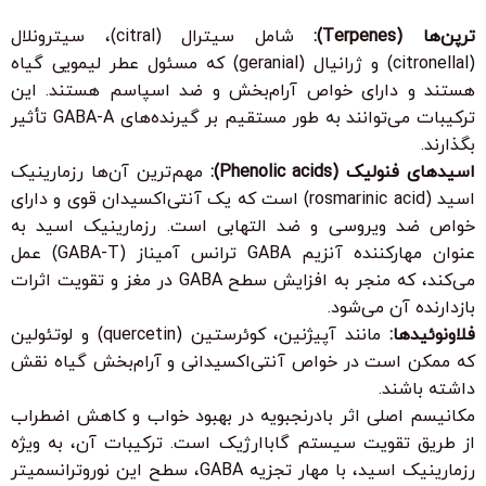
ترپن‌ها (Terpenes):
شامل سیترال (citral)، سیترونلال
(citronellal) و ژرانیال (geranial) که مسئول عطر لیمویی گیاه
هستند و دارای خواص آرام‌بخش و ضد اسپاسم هستند. این
ترکیبات می‌توانند به طور مستقیم بر گیرنده‌های GABA-A تأثیر
بگذارند.
اسیدهای فنولیک (Phenolic acids):
مهم‌ترین آن‌ها رزمارینیک
اسید (rosmarinic acid) است که یک آنتی‌اکسیدان قوی و دارای
خواص ضد ویروسی و ضد التهابی است. رزمارینیک اسید به
عنوان مهارکننده آنزیم GABA ترانس آمیناز (GABA-T) عمل
می‌کند، که منجر به افزایش سطح GABA در مغز و تقویت اثرات
بازدارنده آن می‌شود.
فلاونوئیدها:
مانند آپیژنین، کوئرستین (quercetin) و لوتئولین
که ممکن است در خواص آنتی‌اکسیدانی و آرام‌بخش گیاه نقش
داشته باشند.
مکانیسم اصلی اثر بادرنجبویه در بهبود خواب و کاهش اضطراب
از طریق تقویت سیستم گاباارژیک است. ترکیبات آن، به ویژه
رزمارینیک اسید، با مهار تجزیه GABA، سطح این نوروترانسمیتر