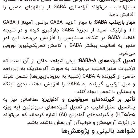
سنبل‌الطیب می‌تواند آزادسازی GABA از پایانه­های عصبی را
افزایش دهد.
مهار بازجذب GABA:
با مهار آنزیم GABA ترانس آمیناز (GABA-
T)، والرنیک اسید از تجزیه GABA جلوگیری کرده و در نتیجه
غلظت GABA در شکاف سیناپسی را افزایش می‌دهد. این امر
منجر به فعالیت بیشتر GABA و کاهش تحریک‌پذیری نورونی
می‌شود.
تعدیل گیرنده‌های GABA-A:
برخی شواهد حاکی از آن است که
ترکیبات سنبل‌الطیب می‌توانند به صورت آلوستریک به زیرواحد
خاصی از گیرنده GABA-A (شبیه به بنزودیازپین‌ها) متصل شوند
و میل ترکیبی گیرنده به GABA را افزایش دهند، بدون اینکه
وابستگی یا تحمل ایجاد کنند.
تأثیر بر گیرنده‌های سروتونین و آدنوزین:
مطالعاتی نیز به
پتانسیل سنبل‌الطیب در تعدیل گیرنده‌های سروتونین (به ویژه
5-HT5A) و گیرنده‌های آدنوزین (A1) اشاره کرده‌اند که می‌تواند
در اثرات آرام‌بخش و خواب‌آور آن نقش داشته باشد.
شواهد بالینی و پژوهش‌ها