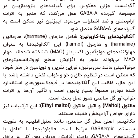
آگونیست جزئی معکوس برای گیرنده‌های بنزودیازپین در
مجموعه گیرنده GABA-A عمل می‌کند، که منجر به اثرات
آرام‌بخش و ضد اضطراب می‌شود. آپیژنین نیز ممکن است به
گیرنده‌های GABA-A متصل شود.
آلکالوئیدهای بتا-کاربولین:
شامل هارمان (harmane)، هارمالین
(harmaline) و هارمول (harmol). این آلکالوئیدها به عنوان
مهارکننده‌های مونوآمین اکسیداز (MAO) شناخته شده‌اند. مهار
MAO می‌تواند منجر به افزایش سطح نوروترانسمیترهای
مونوآمینی مانند سروتونین، نوراپی نفرین و دوپامین در مغز شود،
که ممکن است در تنظیم خلق و خو و خواب نقش داشته باشد. با
این حال، غلظت این آلکالوئیدها در فرمولاسیون‌های استاندارد
شده تجاری معمولاً بسیار پایین است و تأثیر آن‌ها بر اثرات
خواب‌آور گل ساعتی هنوز محل بحث است.
مالتول (Maltol) و اتیل مالتول (Ethyl maltol):
این ترکیبات نیز
دارای خواص آرام‌بخش خفیف هستند.
مکانیسم اصلی عمل گل ساعتی، مانند سنبل‌الطیب، به تقویت
سیستم GABAergic مرتبط است. فلاونوئیدها با تعامل با
گیرنده‌های GABA-A، باعث افزایش جریان یون کلر به داخل