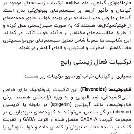
فارماکولوژی گیاهی، علم مطالعه ترکیبات زیست‌فعال موجود در
گیاهان و تأثیر آن‌ها بر سیستم‌های بیولوژیکی بدن است.
گیاهان دارویی مورد استفاده برای بهبود خواب، حاوی مجموعه‌ای
از فیتوکمیکال‌ها هستند که به صورت سینرژیستی عمل کرده و
از طریق مکانیسم‌های مختلفی بر فرآیند خواب تأثیر می‌گذارند.
این مکانیسم‌ها عموماً شامل تعدیل سیستم‌های نوروترانسمیتری
مغز، کاهش اضطراب و استرس، و القای آرامش می‌شوند.
ترکیبات فعال زیستی رایج
بسیاری از گیاهان خواب‌آور حاوی ترکیبات زیر هستند:
فلاونوئیدها (Flavonoids):
این ترکیبات پلی‌فنولیک دارای خواص
آنتی‌اکسیدانی، ضد التهابی و به ویژه آرام‌بخش هستند. برخی
فلاونوئیدها، مانند آپیژنین (apigenin) در بابونه یا کریسین
(chrysin) در گل ساعتی، می‌توانند به گیرنده‌های بنزودیازپین در
مجموعه گیرنده GABA-A متصل شده و اثرات GABA را تقویت
کنند، در نتیجه فعالیت نورونی را کاهش داده و خواب‌آلودگی را