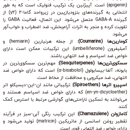
(apigenin) است. آپیژنین یک ترکیب فنولیک است که به طور
انتخابی به گیرنده‌های بنزودیازپین در زیرواحد گاما-2 (γ2) از
گیرنده GABA-A متصل می‌شود. این اتصال، فعالیت GABA را
تقویت کرده و منجر به اثرات آرام‌بخش، ضد اضطراب و خواب‌آور
می‌شود.
کومارین‌ها (Coumarins):
از جمله هرنیارین (herniarin) و
آمبلیفرون (umbelliferone). این ترکیبات ممکن است دارای
خواص ضد اسپاسم و ضد التهابی باشند.
سسکوی‌ترپن‌ها (Sesquiterpenes):
مهم‌ترین سسکوی‌ترپن در
بابونه، آلفا-بیسابولول (α-bisabolol) است که دارای خواص ضد
التهابی، ضد میکروبی و محافظت از مخاط است.
اسپیرو اترها (Spiroethers):
ترکیباتی مانند ان-این-دیسیکلو اتر
(en-yn-dicycloether) که دارای خواص ضد اسپاسم هستند و
می‌توانند به تسکین ناراحتی‌های گوارشی مرتبط با استرس کمک
کنند.
کامازولن (Chamazulene):
این ترکیب رنگی آبی-سبز در فرآیند
تقطیر روغن اسانسی از ماتریکین (matricin) تولید می‌شود و
دارای خواص ضد التهابی قوی است.