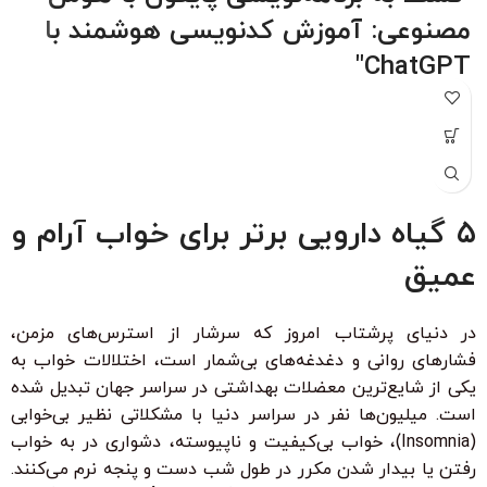
مصنوعی: آموزش کدنویسی هوشمند با
ChatGPT"
"با شرکت در این دوره جامع و کاربردی، به راحتی مهارت‌های
برنامه‌نویسی پایتون را از سطح مبتدی تا پیشرفته با کمک هوش
مصنوعی ChatGPT بیاموزید. این دوره، با بیش از 6 ساعت محتوای
آموزشی، شما را قادر می‌سازد تا به سرعت الگوریتم‌های پیچیده را
درک کرده و اپلیکیشن‌های هوشمند ایجاد کنید. مناسب برای تمامی
۵ گیاه دارویی برتر برای خواب آرام و
سطوح با زیرنویس فارسی حرفه‌ای و امکان دانلود و تماشای آنلاین."
عمیق
ویژگی‌های کلیدی:
بدون نیاز به تجربه قبلی برنامه‌نویسی
در دنیای پرشتاب امروز که سرشار از استرس‌های مزمن،
زیرنویس فارسی با ترجمه حرفه‌ای
فشارهای روانی و دغدغه‌های بی‌شمار است، اختلالات خواب به
۳۰ ٪ تخفیف ویژه برای دانشجویان و دانش آموزان
یکی از شایع‌ترین معضلات بهداشتی در سراسر جهان تبدیل شده
است. میلیون‌ها نفر در سراسر دنیا با مشکلاتی نظیر بی‌خوابی
(Insomnia)، خواب بی‌کیفیت و ناپیوسته، دشواری در به خواب
رفتن یا بیدار شدن مکرر در طول شب دست و پنجه نرم می‌کنند.