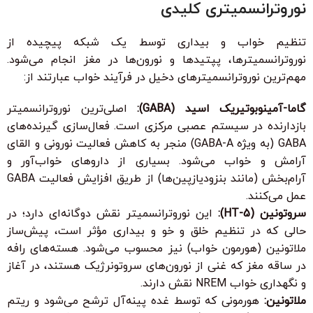
نوروترانسمیتری کلیدی
تنظیم خواب و بیداری توسط یک شبکه پیچیده از
نوروترانسمیترها، پپتیدها و نورون‌ها در مغز انجام می‌شود.
مهم‌ترین نوروترانسمیترهای دخیل در فرآیند خواب عبارتند از:
گاما-آمینوبوتیریک اسید (GABA):
اصلی‌ترین نوروترانسمیتر
بازدارنده در سیستم عصبی مرکزی است. فعال‌سازی گیرنده‌های
GABA (به ویژه GABA-A) منجر به کاهش فعالیت نورونی و القای
آرامش و خواب می‌شود. بسیاری از داروهای خواب‌آور و
آرام‌بخش (مانند بنزودیازپین‌ها) از طریق افزایش فعالیت GABA
عمل می‌کنند.
سروتونین (5-HT):
این نوروترانسمیتر نقش دوگانه‌ای دارد؛ در
حالی که در تنظیم خلق و خو و بیداری مؤثر است، پیش‌ساز
ملاتونین (هورمون خواب) نیز محسوب می‌شود. هسته‌های رافه
در ساقه مغز که غنی از نورون‌های سروتونرژیک هستند، در آغاز
و نگهداری خواب NREM نقش دارند.
ملاتونین:
هورمونی که توسط غده پینه‌آل ترشح می‌شود و ریتم