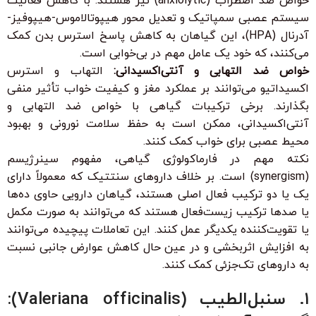
خواص ضد اضطراب (anxiolytic) نیز هستند. با کاهش فعالیت
سیستم عصبی سمپاتیک و تعدیل محور هیپوتالاموس-هیپوفیز-
آدرنال (HPA)، این گیاهان به کاهش پاسخ استرس بدن کمک
می‌کنند، که خود یک عامل مهم در بی‌خوابی است.
خواص ضد التهابی و آنتی‌اکسیدانی:
التهاب و استرس
اکسیداتیو می‌توانند بر عملکرد مغز و کیفیت خواب تأثیر منفی
بگذارند. برخی ترکیبات گیاهی با خواص ضد التهابی و
آنتی‌اکسیدانی، ممکن است به حفظ سلامت نورونی و بهبود
محیط عصبی برای خواب کمک کنند.
نکته مهم در فارماکولوژی گیاهی، مفهوم سینرژیسم
(synergism) است. بر خلاف داروهای سنتتیک که معمولاً دارای
یک یا دو ترکیب فعال اصلی هستند، گیاهان دارویی حاوی ده‌ها
یا صدها ترکیب زیست‌فعال هستند که می‌توانند به صورت مکمل
یا تقویت‌کننده یکدیگر عمل کنند. این تعاملات پیچیده می‌توانند
به افزایش اثربخشی و در عین حال کاهش عوارض جانبی نسبت
به داروهای تک‌جزئی کمک کنند.
۱. سنبل‌الطیب (Valeriana officinalis):