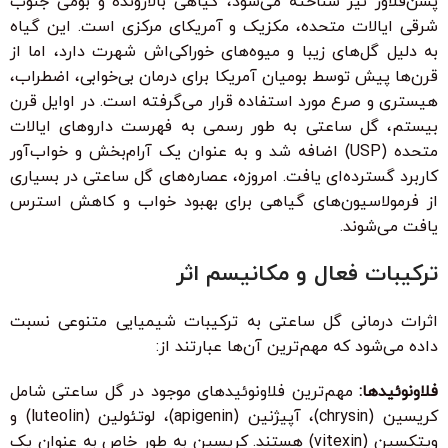
پشن‌فلاور نیز شناخته می‌شود، گیاهی بالارونده و بومی جنوب
شرقی ایالات متحده، مکزیک و آمریکای مرکزی است. این گیاه
به دلیل گل‌های زیبا و میوه‌های خوراکی‌اش شهرت دارد، اما از
قرن‌ها پیش توسط بومیان آمریکا برای درمان بی‌خوابی، اضطراب،
هیستری و صرع مورد استفاده قرار می‌گرفته است. در اوایل قرن
بیستم، گل ساعتی به طور رسمی به فهرست داروهای ایالات
متحده (USP) اضافه شد و به عنوان یک آرام‌بخش و خواب‌آور
کاربرد گسترده‌ای یافت. امروزه، عصاره‌های گل ساعتی در بسیاری
از فرمولاسیون‌های گیاهی برای بهبود خواب و کاهش استرس
یافت می‌شوند.
ترکیبات فعال و مکانیسم اثر
اثرات درمانی گل ساعتی به ترکیبات شیمیایی متنوعی نسبت
داده می‌شود که مهم‌ترین آن‌ها عبارتند از:
فلاونوئیدها:
مهم‌ترین فلاونوئیدهای موجود در گل ساعتی شامل
کریسین (chrysin)، آپیژنین (apigenin)، لوتئولین (luteolin) و
ویتکسین (vitexin) هستند. کریسین به طور خاص به عنوان یک