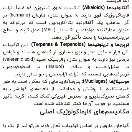
القا می‌کنند.
آلکالوئیدها (Alkaloids):
ترکیبات حاوی نیتروژن که غالباً اثرات
فارماکولوژیک قوی دارند. به عنوان مثال، هارمان (harmane) در
گل ساعتی، یک آلکالوئید بتا-کاربولین است که می‌تواند به
عنوان مهارکننده مونوآمین اکسیداز (MAO) عمل کرده و سطح
نوروترانسمیترها را تحت تأثیر قرار دهد.
ترپن‌ها و ترپنوئیدها (Terpenes & Terpenoids):
این ترکیبات
آلی فرار مسئول عطر و بوی بسیاری از گیاهان هستند و خواص
درمانی نیز دارند. به عنوان مثال، والرینیک اسید (valerenic acid)
در سنبل‌الطیب و لینالول (linalool) در اسطوخودوس،
ترپنوئیدهایی هستند که اثرات آرام‌بخش و خواب‌آور دارند.
موسیلاژها (Mucilages):
پلی‌ساکاریدهایی که ممکن است به طور
غیرمستقیم با پوشش و محافظت از بافت‌های گوارشی، به
کاهش تحریک‌پذیری و استرس فیزیکی کمک کنند، اگرچه تأثیر
مستقیم بر خواب آن‌ها کمتر شناخته شده است.
مکانیسم‌های فارماکولوژیک اصلی
گیاهان دارویی بر اساس ترکیبات فعال خود، می‌توانند از یک یا