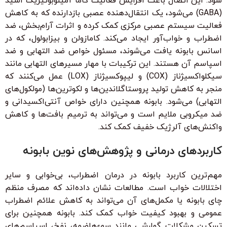
شود. این اتصال باعث افزایش فعالیت گاما آمینوبوتیریک اسید
(GABA) می‌شود، یک انتقال‌دهنده عصبی بازدارنده که به کاهش
فعالیت سیستم عصبی مرکزی کمک کرده و اثرات آرام‌بخش، ضد
اضطراب و خواب‌آور ایجاد می‌کند. کامازولن و بیزابولول، که در
اسانس بابونه یافت می‌شوند، مسئول خواص ضد التهابی و ضد
اسپاسم آن هستند. این ترکیبات با مهار مسیرهای التهابی مانند
سیکلواکسیژناز (COX) و لیپوکسیژناز (LOX) عمل می‌کنند که
منجر به کاهش تولید پروستاگلاندین‌ها و لکوترین‌ها (مولکول‌های
التهابی) می‌شود. بابونه همچنین دارای خواص آنتی‌اکسیدانی و
ضد میکروبی ملایم است و می‌تواند به ترمیم بافت‌ها و کاهش
واکنش‌های آلرژیک خفیف کمک کند.
کاربردهای درمانی و پژوهش‌های نوین بابونه
مهم‌ترین کاربرد بابونه در درمان اضطراب، بی‌خوابی و سایر
اختلالات خواب است. مطالعات نشان داده‌اند که مصرف منظم
چای بابونه یا مکمل‌های آن می‌تواند به کاهش علائم اضطراب
عمومی و بهبود کیفیت خواب کمک کند. بابونه همچنین برای
تسکین مشکلات گوارشی مانند سوءهاضمه، نفخ، اسپاسم‌های