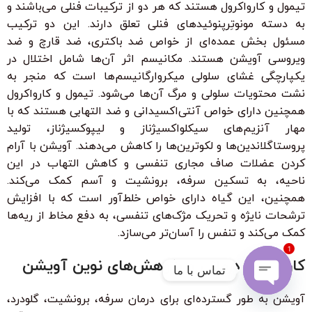
تیمول و کارواکرول هستند که هر دو از ترکیبات فنلی می‌باشند و
به دسته مونوتِرپنوئیدهای فنلی تعلق دارند. این دو ترکیب
مسئول بخش عمده‌ای از خواص ضد باکتری، ضد قارچ و ضد
ویروسی آویشن هستند. مکانیسم اثر آن‌ها شامل اختلال در
یکپارچگی غشای سلولی میکروارگانیسم‌ها است که منجر به
نشت محتویات سلولی و مرگ آن‌ها می‌شود. تیمول و کارواکرول
همچنین دارای خواص آنتی‌اکسیدانی و ضد التهابی هستند که با
مهار آنزیم‌های سیکلواکسیژناز و لیپوکسیژناز، تولید
پروستاگلاندین‌ها و لکوترین‌ها را کاهش می‌دهند. آویشن با آرام
کردن عضلات صاف مجاری تنفسی و کاهش التهاب در این
ناحیه، به تسکین سرفه، برونشیت و آسم کمک می‌کند.
همچنین، این گیاه دارای خواص خلط‌آور است که با افزایش
ترشحات نایژه و تحریک مژک‌های تنفسی، به دفع مخاط از ریه‌ها
کمک می‌کند و تنفس را آسان‌تر می‌سازد.
1
کاربردهای درمانی و پژوهش‌های نوین آویشن
تماس با ما
آویشن به طور گسترده‌ای برای درمان سرفه، برونشیت، گلودرد،
Open