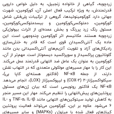
زردچوبه، گیاهی از خانواده زنجبیل، به دلیل خواص دارویی
قدرتمندش، به ویژه ترکیب فعال اصلی آن، کورکومین، شهرت
جهانی دارد. کورکومینوئیدها، گروهی از ترکیبات پلی‌فنلی شامل
کورکومین، دمتوکسی‌کورکومین و بیسدمتوکسی‌کورکومین،
مسئول رنگ زرد پررنگ و بخش عمده‌ای از اثرات بیولوژیکی
زردچوبه هستند. مکانیسم اثر کورکومین چندوجهی است. این
ماده یک آنتی‌اکسیدان قوی است که قادر به خنثی‌سازی
رادیکال‌های آزاد و تقویت آنزیم‌های آنتی‌اکسیدانی بدن مانند
گلوتاتیون پراکسیداز و سوپراکسید دیسموتاز است. مهم‌تر از آن،
کورکومین به عنوان یک عامل ضد التهابی قدرتمند عمل می‌کند.
این کار را با مهار مسیرهای مولکولی متعددی که در التهاب نقش
دارند، از جمله NF-κB (فاکتور هسته‌ای کاپا بی)،
سیکلواکسیژناز-۲ (COX-2) و لیپوکسیژناز (LOX)، انجام می‌دهد.
NF-κB یک فاکتور رونویسی است که بیان ژن‌های مسئول
پروتئین‌های پیش‌التهابی را تنظیم می‌کند. مهار این مسیر منجر
به کاهش تولید سیتوکین‌های التهابی مانند TNF-α، IL-1β و IL-
6 می‌شود. علاوه بر این، کورکومین می‌تواند فعالیت پروتئین
کینازهای فعال شده با میتوژن (MAPKs) و سایر مسیرهای