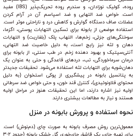
روده، کولیک نوزادان، و سندرم روده تحریک‌پذیر (IBS) مفید
است. خواص ضد التهابی و ضد اسپاسم آن در آرام کردن
عضلات صاف دستگاه گوارش و کاهش درد و ناراحتی موثر است.
استفاده موضعی از بابونه برای تسکین التهابات پوستی، اگزما،
سوختگی‌های جزئی، زخم‌ها، التهاب پلک (بلفاریت) و التهابات
دهان و لثه نیز رایج است، به دلیل خاصیت ضد التهابی،
آنتی‌سپتیک و بهبود دهنده زخم. در طب سنتی، از بابونه برای
درمان سرماخوردگی، تب، دردهای قاعدگی و حتی به عنوان یک
دهان‌شویه برای التهابات لثه استفاده می‌شود. تحقیقات جدیدتر
به پتانسیل بابونه در پیشگیری از پوکی استخوان (به دلیل
محتوای فلاونوئیدی)، کنترل قند خون، و حتی خواص ضد سرطانی
اولیه نیز اشاره دارند، اما این تحقیقات هنوز در مراحل اولیه
هستند و نیاز به مطالعات بیشتری دارند.
نحوه استفاده و پرورش بابونه در منزل
معمول‌ترین روش مصرف بابونه به صورت چای (دم‌نوش) است.
برای تهیه چای، یک قاشق چای‌خوری گل خشک بابونه (حدود ۲-۳