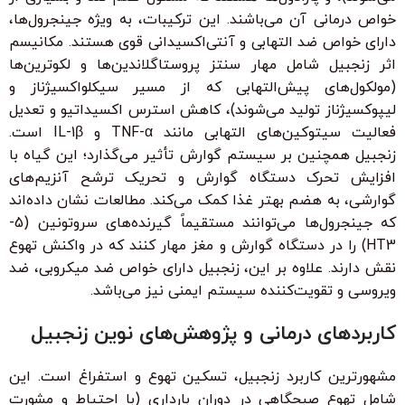
خواص درمانی آن می‌باشند. این ترکیبات، به ویژه جینجرول‌ها،
دارای خواص ضد التهابی و آنتی‌اکسیدانی قوی هستند. مکانیسم
اثر زنجبیل شامل مهار سنتز پروستاگلاندین‌ها و لکوترین‌ها
(مولکول‌های پیش‌التهابی که از مسیر سیکلواکسیژناز و
لیپوکسیژناز تولید می‌شوند)، کاهش استرس اکسیداتیو و تعدیل
فعالیت سیتوکین‌های التهابی مانند TNF-α و IL-1β است.
زنجبیل همچنین بر سیستم گوارش تأثیر می‌گذارد؛ این گیاه با
افزایش تحرک دستگاه گوارش و تحریک ترشح آنزیم‌های
گوارشی، به هضم بهتر غذا کمک می‌کند. مطالعات نشان داده‌اند
که جینجرول‌ها می‌توانند مستقیماً گیرنده‌های سروتونین (5-
HT3) را در دستگاه گوارش و مغز مهار کنند که در واکنش تهوع
نقش دارند. علاوه بر این، زنجبیل دارای خواص ضد میکروبی، ضد
ویروسی و تقویت‌کننده سیستم ایمنی نیز می‌باشد.
کاربردهای درمانی و پژوهش‌های نوین زنجبیل
مشهورترین کاربرد زنجبیل، تسکین تهوع و استفراغ است. این
شامل تهوع صبحگاهی در دوران بارداری (با احتیاط و مشورت