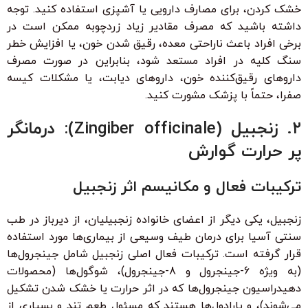
خشک کردن، برای مصارف دارویی یا آشپزی استفاده کنید. توجه
داشته باشید که مصرف مقادیر زیاد زردچوبه ممکن است در
برخی افراد باعث ناراحتی معده، رقیق شدن خون، یا افزایش خطر
سنگ کلیه در افراد مستعد شود، بنابراین در صورت مصرف
داروهای رقیق‌کننده خون، داروهای دیابت، یا مشکلات کیسه
صفرا، حتماً با پزشک مشورت کنید.
۲. زنجبیل (Zingiber officinale): درمانگر
پر حرارت گوارش
ترکیبات فعال و مکانیسم اثر زنجبیل
زنجبیل، یکی دیگر از اعضای خانواده زنجبیلیان، از دیرباز در طب
سنتی آسیا برای درمان طیف وسیعی از بیماری‌ها مورد استفاده
قرار گرفته است. ترکیبات فعال اصلی زنجبیل شامل جینجرول‌ها
(به ویژه 6-جینجرول و 8-جینجرول)، شوگول‌ها (محصولات
دهیدراسیون جینجرول‌ها که در اثر حرارت یا خشک شدن تشکیل
می‌شوند)، و پارادول‌ها هستند که مسئول طعم تند و بسیاری از