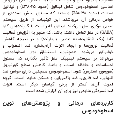
اضطراب و بهبود خلق و خو است. ترکیبات فعال اصلی در روغن
اساسی اسطوخودوس شامل لینالول (حدود ۲۵-۳۸٪) و لینالیل
استات (حدود ۳۰-۵۰٪) هستند که مسئول بخش عمده‌ای از
خواص درمانی آن می‌باشند. این ترکیبات از طریق سیستم
عصبی مرکزی عمل می‌کنند. لینالول قادر است با گیرنده‌های گابا
(GABA) در مغز تعامل داشته باشد، که منجر به افزایش فعالیت
گابا (یک انتقال‌دهنده عصبی بازدارنده) و در نتیجه کاهش
فعالیت نورون‌ها و ایجاد اثرات آرام‌بخش، ضد اضطراب و
خواب‌آور می‌شود. همچنین، استنشاق بوی اسطوخودوس
می‌تواند بر سیستم لیمبیک مغز تأثیر بگذارد، که مسئول
احساسات و حافظه است، و باعث کاهش سطح کورتیزول
(هورمون استرس) شود. اسطوخودوس همچنین دارای خواص ضد
التهابی، ضد قارچی، ضد باکتریایی و مسکن ملایم است، اگرچه
قدرت آن‌ها کمتر از برخی گیاهان دیگر است. اثرات
ضدافسردگی ملایمی نیز برای آن گزارش شده است.
کاربردهای درمانی و پژوهش‌های نوین
اسطوخودوس