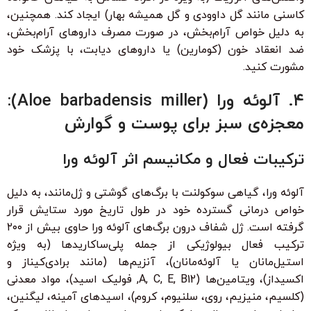
کاسنی مانند گل داوودی و گل همیشه بهار) ایجاد کند. همچنین،
به دلیل خواص آرام‌بخش، در صورت مصرف داروهای آرام‌بخش،
ضد انعقاد خون (کومارین) یا داروهای دیابت، با پزشک خود
مشورت کنید.
۴. آلوئه ورا (Aloe barbadensis miller):
معجزه‌ی سبز برای پوست و گوارش
ترکیبات فعال و مکانیسم اثر آلوئه ورا
آلوئه ورا، گیاهی سوکولنت با برگ‌های گوشتی و ژل‌مانند، به دلیل
خواص درمانی گسترده خود در طول تاریخ مورد ستایش قرار
گرفته است. ژل شفاف درون برگ‌های آلوئه ورا حاوی بیش از ۲۰۰
ترکیب فعال بیولوژیکی از جمله پلی‌ساکاریدها (به ویژه
استیل‌مانان یا آلوئه‌مانان)، آنزیم‌ها (مانند برادی‌کیناز و
اکسیداز)، ویتامین‌ها (A, C, E, B12, فولیک اسید)، مواد معدنی
(کلسیم، منیزیم، روی، سلنیوم، کروم)، اسیدهای آمینه، لیگنین،