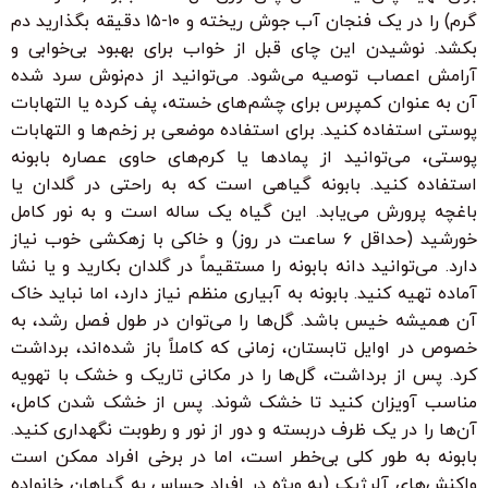
گرم) را در یک فنجان آب جوش ریخته و ۱۰-۱۵ دقیقه بگذارید دم
بکشد. نوشیدن این چای قبل از خواب برای بهبود بی‌خوابی و
آرامش اعصاب توصیه می‌شود. می‌توانید از دم‌نوش سرد شده
آن به عنوان کمپرس برای چشم‌های خسته، پف کرده یا التهابات
پوستی استفاده کنید. برای استفاده موضعی بر زخم‌ها و التهابات
پوستی، می‌توانید از پمادها یا کرم‌های حاوی عصاره بابونه
استفاده کنید. بابونه گیاهی است که به راحتی در گلدان یا
باغچه پرورش می‌یابد. این گیاه یک ساله است و به نور کامل
خورشید (حداقل ۶ ساعت در روز) و خاکی با زهکشی خوب نیاز
دارد. می‌توانید دانه بابونه را مستقیماً در گلدان بکارید و یا نشا
آماده تهیه کنید. بابونه به آبیاری منظم نیاز دارد، اما نباید خاک
آن همیشه خیس باشد. گل‌ها را می‌توان در طول فصل رشد، به
خصوص در اوایل تابستان، زمانی که کاملاً باز شده‌اند، برداشت
کرد. پس از برداشت، گل‌ها را در مکانی تاریک و خشک با تهویه
مناسب آویزان کنید تا خشک شوند. پس از خشک شدن کامل،
آن‌ها را در یک ظرف دربسته و دور از نور و رطوبت نگهداری کنید.
بابونه به طور کلی بی‌خطر است، اما در برخی افراد ممکن است
واکنش‌های آلرژیک (به ویژه در افراد حساس به گیاهان خانواده