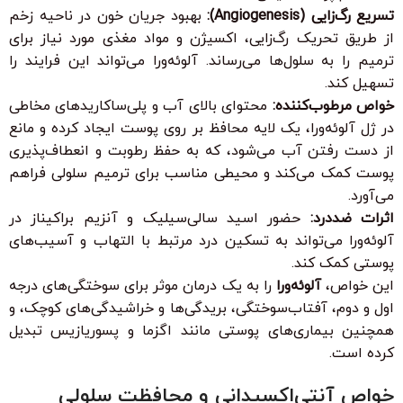
تسریع رگ‌زایی (Angiogenesis):
بهبود جریان خون در ناحیه زخم
از طریق تحریک رگ‌زایی، اکسیژن و مواد مغذی مورد نیاز برای
ترمیم را به سلول‌ها می‌رساند. آلوئه‌ورا می‌تواند این فرایند را
تسهیل کند.
خواص مرطوب‌کننده:
محتوای بالای آب و پلی‌ساکاریدهای مخاطی
در ژل آلوئه‌ورا، یک لایه محافظ بر روی پوست ایجاد کرده و مانع
از دست رفتن آب می‌شود، که به حفظ رطوبت و انعطاف‌پذیری
پوست کمک می‌کند و محیطی مناسب برای ترمیم سلولی فراهم
می‌آورد.
اثرات ضددرد:
حضور اسید سالی‌سیلیک و آنزیم براکیناز در
آلوئه‌ورا می‌تواند به تسکین درد مرتبط با التهاب و آسیب‌های
پوستی کمک کند.
این خواص،
آلوئه‌ورا
را به یک درمان موثر برای سوختگی‌های درجه
اول و دوم، آفتاب‌سوختگی، بریدگی‌ها و خراشیدگی‌های کوچک، و
همچنین بیماری‌های پوستی مانند اگزما و پسوریازیس تبدیل
کرده است.
خواص آنتی‌اکسیدانی و محافظت سلولی