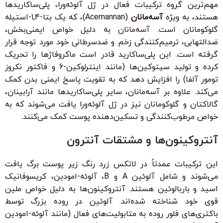
مهم‌ترین گروه ترکیبات فعال در ژل آلوئه‌ورا، پلی‌ساکاریدها
هستند، به ویژه
آسه‌مانان
(Acemannan)، که یک بتا-1,4-استیله
گلوکومانان است. آسه‌مانان به دلیل خواص ایمنی‌بخش،
ضدالتهابی، ترمیم‌کنندگی زخم و ضدسرطانی خود مورد توجه قرار
گرفته است. این پلی‌ساکارید قادر است ماکروفاژها را تحریک
کرده و تولید سیتوکین‌ها (مانند اینترلوکین-6 و فاکتور نکروز
تومور آلفا) را افزایش دهد که به تقویت پاسخ ایمنی بدن کمک
می‌کند. علاوه بر آسه‌مانان، سایر پلی‌ساکاریدها مانند آرابینان،
گالاکتان و گلوکومانان نیز در ژل آلوئه‌ورا یافت می‌شوند که به
خواص مرطوب‌کنندگی و تسکین‌دهنده پوست کمک می‌کنند.
آنتروکینون‌ها و مشتقات آنترون
این ترکیبات عمدتاً در لاتکس زرد رنگ زیر پوست برگ یافت
می‌شوند و شامل آلوئین A و B، آلوئه-امودین، کریسوفانیک
اسید و باربالوئین هستند. آنتروکینون‌ها به دلیل خواص ملین
قوی خود شناخته شده‌اند. آلوئین در روده بزرگ توسط
باکتری‌های فلور روده به متابولیت‌های فعال (مانند آلوئه-امودین