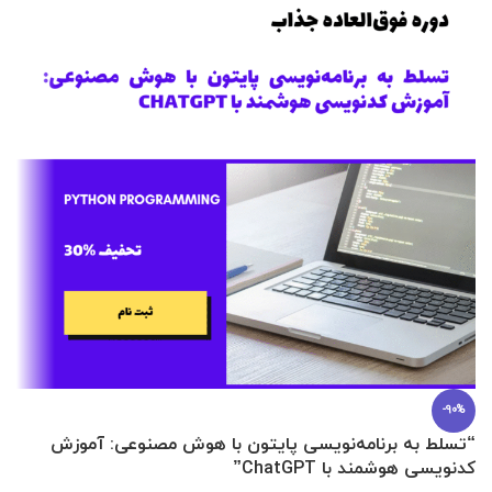
-90%
“تسلط به برنامه‌نویسی پایتون با هوش مصنوعی: آموزش
0 تا 100 عطرسازی + (30 فرمولاسیون
کدنویسی هوشمند با ChatGPT”
آ