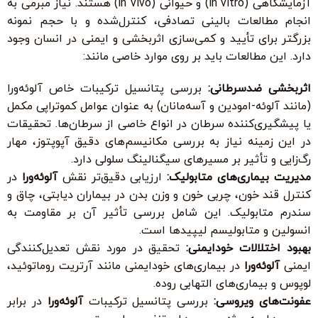
آزمایشگاهی (in vitro) و حیوانی (in vivo) هستند. نیاز مبرمی به
انجام مطالعات بالینی تصادفی، کنترل‌شده و با حجم نمونه
بزرگتر برای تأیید و کمی‌سازی اثربخشی و ایمنی در انسان وجود
دارد. این مطالعات باید بر روی موارد خاصی مانند:
اثربخشی ضدسرطانی:
بررسی پتانسیل ترکیبات خاص آلوئه‌ورا
(مانند آلوئه-امودین و آسه‌مانان) به عنوان عوامل کموتراپی مکمل
یا پیشگیری‌کننده سرطان در انواع خاصی از سرطان‌ها. تحقیقات
در این زمینه نیاز به بررسی مکانیسم‌های دقیق آپوپتوز، مهار
رگ‌زایی و تأثیر بر مسیرهای سیگنالینگ سلولی دارد.
مدیریت بیماری‌های متابولیک:
ارزیابی دقیق‌تر نقش
آلوئه‌ورا
در
کنترل قند خون، چربی خون و وزن بدن در بیماران دیابتی، چاق و
سندرم متابولیک. این شامل بررسی تأثیر آن بر مقاومت به
انسولین و متابولیسم لیپیدها است.
بهبود اختلالات خودایمنی:
تحقیق در مورد نقش تعدیل‌کنندگی
ایمنی
آلوئه‌ورا
در بیماری‌های خودایمنی مانند آرتریت روماتوئید،
لوپوس و بیماری‌های التهابی روده.
عفونت‌های ویروسی:
بررسی پتانسیل ترکیبات
آلوئه‌ورا
در برابر