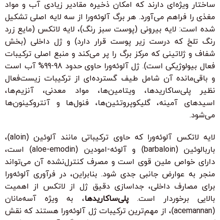
ساختار ویژه‌ای دارند که امکان ذخیره مقادیر زیادی آب و مواد
مغذی را فراهم می‌آورد. هر برگ آلوئه‌ورا از سه لایه اصلی تشکیل
شده است: لایه بیرونی (پوست سبز رنگ)، لایه لاتکس (مایع زرد
رنگ تلخ که درست زیر پوست قرار دارد) و ژل داخلی (بخش
شفاف و ژلاتینی که مرکز برگ را پر می‌کند و منبع اصلی ترکیبات
فعال بیولوژیکی است). ژل آلوئه‌ورا حاوی حدود 98-99% آب است
و باقی‌مانده آن شامل طیف گسترده‌ای از ترکیبات زیست‌فعال
نظیر پلی‌ساکاریدها، ویتامین‌ها، مواد معدنی، آنزیم‌ها،
اسیدهای آمینه، گلیکوپروتئین‌ها، فنول‌ها و آنتروکینون‌ها
می‌شود.
لایه لاتکس آلوئه‌ورا که حاوی ترکیباتی مانند آلوئین (aloin)،
باربالوئین (barbaloin) و آلوئه-امودین (aloe-emodin) است،
دارای خواص ملین قوی است و مصرف کنترل‌نشده آن می‌تواند
منجر به عوارض جانبی جدی شود. بنابراین، در فرآوری آلوئه‌ورا
برای مصارف داخلی، جداسازی دقیق ژل از لاتکس از اهمیت
بالایی برخوردار است.
پلی‌ساکاریدها
، به ویژه آسه‌مانان
(acemannan)، از مهم‌ترین ترکیبات ژل آلوئه‌ورا هستند که نقش