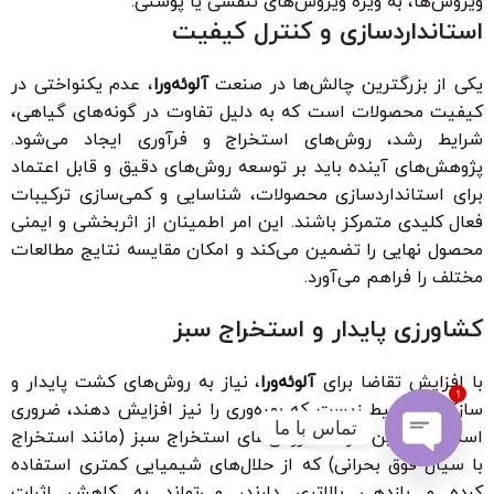
ویروس‌ها، به ویژه ویروس‌های تنفسی یا پوستی.
استانداردسازی و کنترل کیفیت
یکی از بزرگترین چالش‌ها در صنعت
آلوئه‌ورا
، عدم یکنواختی در
کیفیت محصولات است که به دلیل تفاوت در گونه‌های گیاهی،
شرایط رشد، روش‌های استخراج و فرآوری ایجاد می‌شود.
پژوهش‌های آینده باید بر توسعه روش‌های دقیق و قابل اعتماد
برای استانداردسازی محصولات، شناسایی و کمی‌سازی ترکیبات
فعال کلیدی متمرکز باشند. این امر اطمینان از اثربخشی و ایمنی
محصول نهایی را تضمین می‌کند و امکان مقایسه نتایج مطالعات
مختلف را فراهم می‌آورد.
کشاورزی پایدار و استخراج سبز
با افزایش تقاضا برای
آلوئه‌ورا
، نیاز به روش‌های کشت پایدار و
1
سازگار با محیط زیست که بهره‌وری را نیز افزایش دهند، ضروری
تماس با ما
است. همچنین، توسعه روش‌های استخراج سبز (مانند استخراج
با سیال فوق بحرانی) که از حلال‌های شیمیایی کمتری استفاده
Open
کرده و بازدهی بالاتری دارند، می‌تواند به کاهش اثرات