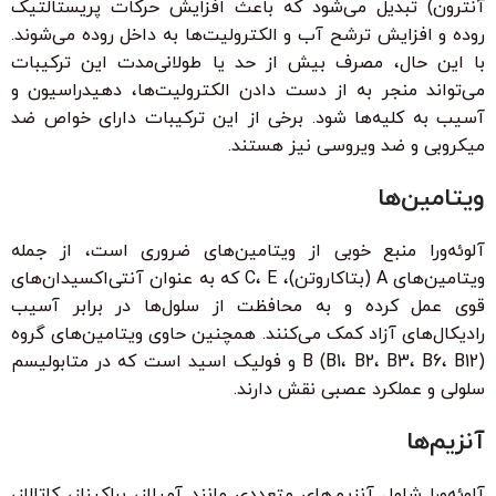
آنترون) تبدیل می‌شود که باعث افزایش حرکات پریستالتیک
روده و افزایش ترشح آب و الکترولیت‌ها به داخل روده می‌شوند.
با این حال، مصرف بیش از حد یا طولانی‌مدت این ترکیبات
می‌تواند منجر به از دست دادن الکترولیت‌ها، دهیدراسیون و
آسیب به کلیه‌ها شود. برخی از این ترکیبات دارای خواص ضد
میکروبی و ضد ویروسی نیز هستند.
ویتامین‌ها
آلوئه‌ورا منبع خوبی از ویتامین‌های ضروری است، از جمله
ویتامین‌های A (بتاکاروتن)، C، E که به عنوان آنتی‌اکسیدان‌های
قوی عمل کرده و به محافظت از سلول‌ها در برابر آسیب
رادیکال‌های آزاد کمک می‌کنند. همچنین حاوی ویتامین‌های گروه
B (B1، B2، B3، B6، B12) و فولیک اسید است که در متابولیسم
سلولی و عملکرد عصبی نقش دارند.
آنزیم‌ها
آلوئه‌ورا شامل آنزیم‌های متعددی مانند آمیلاز، براکیناز، کاتالاز،