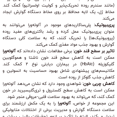
(مانند سندرم روده تحریک‌پذیر و کولیت اولسراتیو) کمک کند.
مخاط ژل، یک لایه محافظ بر روی مخاط دستگاه گوارش ایجاد
می‌کند.
پری‌بیوتیک:
پلی‌ساکاریدهای موجود در آلوئه‌ورا می‌توانند به
عنوان پری‌بیوتیک عمل کرده و رشد باکتری‌های مفید روده
(پروبیوتیک‌ها) را تحریک کنند، که به سلامت کلی دستگاه
گوارش و بهبود جذب مواد مغذی کمک می‌کند.
تاثیر بر سطح قند خون:
برخی مطالعات نشان داده‌اند که
آلوئه‌ورا
ممکن است به کاهش سطح قند خون ناشتا و هموگلوبین
گلیکوزیله (HbA1c) در بیماران دیابتی نوع 2 کمک کند.
مکانیسم‌های پیشنهادی شامل بهبود حساسیت به انسولین و
کاهش جذب گلوکز از روده است.
کاهش چربی خون:
شواهدی وجود دارد که نشان می‌دهد آلوئه‌ورا
ممکن است به کاهش سطح کلسترول و تری‌گلیسیرید در خون
کمک کند، که می‌تواند به بهبود سلامت قلبی-عروقی منجر شود.
این مجموعه از خواص،
آلوئه‌ورا
را به یک مکمل ارزشمند برای
سلامت دستگاه گوارش و مدیریت برخی از اختلالات متابولیکی
تبدیل می‌کند، البته با تاکید بر لزوم تحقیقات بالینی بیشتر و