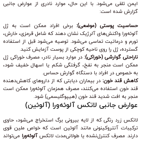
ایمن تلقی می‌شود. با این حال، موارد نادری از عوارض جانبی
گزارش شده است:
حساسیت پوستی (موضعی):
برخی افراد ممکن است به ژل
آلوئه‌ورا واکنش‌های آلرژیک نشان دهند که شامل قرمزی، خارش،
تورم و درماتیت تماسی می‌شود. توصیه می‌شود قبل از استفاده
گسترده، ژل را روی ناحیه کوچکی از پوست آزمایش کنید.
ناراحتی گوارشی (خوراکی):
در موارد بسیار نادر، مصرف خوراکی ژل
ممکن است منجر به نفخ، گرفتگی شکم یا اسهال خفیف شود،
به خصوص در افراد با دستگاه گوارش حساس.
کاهش قند خون:
در بیماران دیابتی که از داروهای کاهش‌دهنده
قند خون استفاده می‌کنند، مصرف همزمان آلوئه‌ورا ممکن است
منجر به افت شدید قند خون (هیپوگلیسمی) شود.
عوارض جانبی لاتکس آلوئه‌ورا (آلوئین)
لاتکس زرد رنگی که از لایه بیرونی برگ استخراج می‌شود، حاوی
ترکیبات آنتروکینونی مانند آلوئین است که خواص ملین قوی
دارند. مصرف کنترل‌نشده یا طولانی‌مدت لاتکس
آلوئه‌ورا
می‌تواند