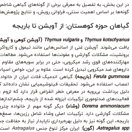
در این بخش، به تفصیل به معرفی برخی از گونه‌های گیاهی شاخص ای
گونه‌ها بر اساس اهمیت سنتی، فراوانی رویش، و نتایج پژوهش‌ه
گیاهان حوزه کوهستان: از آویشن تا باریجه
Thymus kotschyanus
و
Thymus vulgaris
(آویشن کوهی و آویشن
یافت می‌شوند. آویشن غنی از اسانس‌هایی مانند تیمول و کارواک
برونشیت، مشکلات گوارشی و عفونت‌ها استفاده می‌شود. مطالعات با
مهارکننده‌های قوی رشد میکروبی، حتی در برابر سویه‌های مقاوم 
داروهای ضد میکروبی تبدیل کرده است. علاوه بر این، خواص اسپ
Ferula gummosa
(باریجه):
اعصاب استفاده می‌شود. تحقیقات فیتوشیمیایی نشان داده‌اند که
دلیل برداشت بی‌رویه در معرض خطر انقراض قرار دارد که لزوم ب
فعالیت‌های ضدتوموری ترکیبات ایزوله شده از باریجه، چشم‌اندازه
Dorema ammoniacum
(وشاء):
دیگر گونه مهم از خانواده چتری
مشکلات گوارشی دارد. ترکیبات اصلی وشاء شامل رزین‌ها، صمغ‌ه
باریجه، این گونه نیز به دلیل بهره‌برداری ناپایدار نیاز به حفاظت جد
Astragalus spp.
(گون):
ایران مرکز تنوع جنس
Astragalus
است که