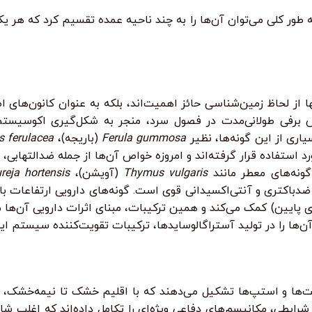
ه طور کلی می‌توان آن‌ها را به چند ناحیه عمده تقسیم کرد که هر 
ها از لحاظ زمین‌شناسی حائز اهمیت‌اند، بلکه به عنوان کانون‌های ا
وشش برفی طولانی‌مدت در فصول سرد، منجر به شکل‌گیری اکوسی
اری از این گونه‌ها، نظیر
Ferula gummosa
(باریجه)،
s ferulacea
رد استفاده قرار گرفته‌اند و امروزه خواص آن‌ها از جمله ضدالتها
گونه‌های معطر مانند
Thymus vulgaris
(آویشن)،
reja hortensis
باکتری و آنتی‌اکسیدانی قوی است. گونه‌های دارویی ارتفاعات بالا
 مقابله با تنش‌های محیطی (مانند اشعه UV بالا و دمای پایین) کمک می‌کند و همین ترکیبات، مبنا
آن‌ها را در تولید آستراگالوسایدها، ترکیبات تقویت‌کننده سیستم ا
‌ها و استپ‌ها تشکیل می‌دهند که با اقلیم خشک تا نیمه‌خشک، ت
یطی، مکانیسم‌های دفاعی ویژه‌ای را تکامل داده‌اند که اغلب شامل