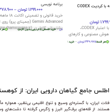
برنامه نویسی
1.299.000
تومان
–
378.900
تومان
خرید قانونی و تضمینی اکانت ۱۸ ماهه هوش مصنوعی
36%
Gemini Advanced (جمینای پرو) روی ایمیل شخصی با
پشتیبانی کامل در Hami_Course (hamicourse.ir)
•
خرید قسطی با ترب‌پی بدون کارمزد
هر قسط
94.725
تومان
•
خرید قسطی با ترب‌پی ب
دوره آموزش lutter
برنا
ا ترب‌پی بدون کارمزد
پروژ
بساز
سط
87.250
تومان
•
خرید قسطی با ترب‌پی بدون کارمزد
هر قسط
87.250
تومان
•
خرید ق
هر قسط
124.750
تومان
•
خرید قسطی با ترب‌پی بدون کارمزد
هر قسط
124.750
اطلس جامع گیاهان دارویی ایران: از کوهس
فلات ایران، با گستره‌ای وسیع و تنوع اقلیمی بی‌نظیر، همواره
هستند. از قله‌های برف‌گیر البرز و زاگرس گرفته تا دشت‌های و