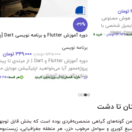
-47%
-
دون کارمزد
F و برنامه نویسی Dart [پروژه محور]
دوره جامع آ
همکاری شا
مه نویسی
349.000
تومان
برنامه نویس
545.000
تومان
دوره آموزش Flutter و Dart | از مبتدی تا پیشرفته –
آموزش پایت
ه‌محور آیا می‌خواهید اپلیکیشن موبایل حرفه‌ای
در این دوره
ید؟در دوره آموزش
هر قسط
74.750
تومان
•
سطی با ترب‌پی بدون کارمزد
هر قسط
87.250
تومان
خرید قسطی با ترب‌پی بدون کارمزد
•
هر قسط
74.750
تومان
•
خرید قسطی با ترب‌پی بدون کارمز
خ
واقعی تست 
تومان
•
خرید قسطی با ترب‌پی بدون کارمزد
هر قسط
124.750
تومان
•
هر قسط
750
خرید قسطی با تر
از کی‌لاگر 
همه‌چی رو ا
تان تا دشت
 مأمن گونه‌های گیاهی منحصربه‌فردی بوده است که بخش قابل توجهی
سیع کویری و سواحل مرطوب خزر، هر منطقه جغرافیایی، زیست‌بوم خ