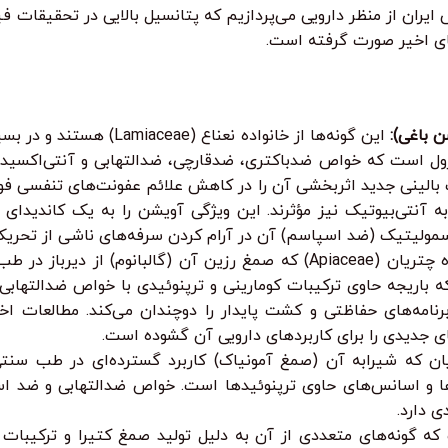
ران از منظر دارویی می‌پردازیم که پتانسیل بالایی در تحقیقات فی
ای اخیر صورت گرفته است.
 باغی):
این گونه‌ها از خانواده نعنا
رول است که خواص ضدباکتری، ضدقارچی، ضدالتهابی و آنتی‌اکسیدا
لینی جدید اثربخشی آن را در کاهش علائم عفونت‌های تنفسی فوقانی 
به آنتی‌بیوتیک نیز مؤثرند. این ویژگی آویشن را به یک کاندیدای
اسمولیتیک (ضد اسپاسم) آن در آرام کردن سرفه‌های ناشی از تحر
گیاهی اندمیک فلات ایران از خانواده چتریان (Apiaceae) که صمغ رزین آن
 باریجه حاوی ترکیبات کومارینی و ترپنوئیدی با خواص ضدالتهاب
رنامه‌های حفاظتی و کشت پایدار را دوچندان می‌کند. مطالعات اخ
ای جدیدی را برای کاربردهای دارویی آن گشوده است.
ان که شیرابه آن (صمغ آمونیاک) کاربرد گسترده‌ای در طب سنتی
ا و اسانس‌های حاوی ترپنوئیدها است. خواص ضدالتهابی و ضد اس
ی دارد.
 گونه‌های متعددی از آن به دلیل تولید صمغ کتیرا و ترکیبات پ