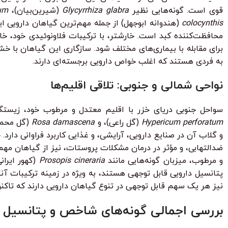
قوی است. گونه‌هایی نظیر
Glycyrrhiza glabra
(شیرین‌بیان)،
um
colocynthis
(هندوانه ابوجهل) از جمله مهم‌ترین گیاهان دارویی 
محافظت‌کننده کبد است. خارشتر، با ترکیبات فلاونوئیدی خود، خ
برای مقابله با بیماری‌های مختلف شود. سازگاری این گیاهان با 
به فردی هستند که اغلب خواص دارویی برجسته‌ای دارند.
نواحی شمالی و جنوبی: تلاقی اقلیم‌ها
سواحل جنوبی دریای خزر با اقلیم معتدل و مرطوب خود، زیستگ
Hypericum perforatum
(گل راعی)، و
Rosa damascena
(گل محمدی
و گلاب آن در صنایع دارویی، آرایشی، و غذایی کاربرد فراوانی دار
ضدالتهابی، و مؤثر در درمان مشکلات پروستات، نیز از گیاهان مهم
و مرطوب، میزبان گونه‌هایی مانند
Prosopis cineraria
(کهور ایران
پتانسیل دارویی قابل توجهی هستند، به ویژه در زمینه ترکیبات آن
نیز هر یک سهم قابل توجهی در تنوع گیاهان دارویی دارند که تاکن
بررسی اجمالی گونه‌های شاخص و پتانسیل د