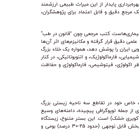
ه‌برداری پایدار از این میراث طبیعی ارزشمند
 مرجع دقیق و قابل اعتماد برای پژوهشگران،
 بیماری‌هاست. کتب مرجعی چون “قانون در طب”
لمی دقیق قرار گرفته و مکانیزم‌های اثر آن‌ها
رویی ایران را پوشش دهد، همواره یک خلاء بزرگ
ایی، فارماکولوژیک، و اتنوبوتانیکی، در کنار
ر اکولوژی، فیتوشیمی، فارماکولوژی و حفاظت
دلیل موقعیت خاص خود در تقاطع سه ناحیه زیستی بزرگ
 از جمله توپوگرافی پیچیده، دامنه‌های وسیع
نیمه‌گرمسیری مرطوب تا کویری خشک) است. این بستر متنوع، زیستگاه
بیش از 8000 گونه گیاهی شناخته‌شده است که برآوردهای جدیدتر این رقم را تا 10000 گونه نیز تخمین می‌زنند، و در این میان، بخش قابل توجهی (حدود 25-30 درصد) بومی و