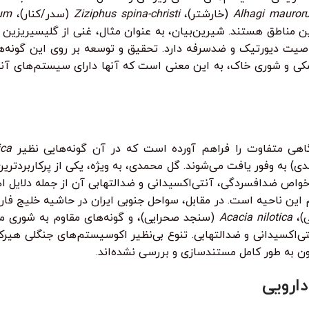
Alhagi mauror
(خارشتر)،
Ziziphus spina-christi
(سدر/کنار)،
ium
این مناطق هستند. شیرین‌بیان، به عنوان مثال، غنی از گلیسیریز
اصیت دیورتیک و ضدسرفه دارد. تحقیق و توسعه بر روی این گونه‌ها
خشکی و شوری خاک، به این معنی است که آنها دارای سیستم‌های آنت
اهی متفاوت را فراهم آورده است که در آن گونه‌هایی نظیر
ica
) به وفور یافت می‌شوند. گل محمدی، به ویژه، یکی از پرکاربردتر
د. خواص ضدافسردگی، آنتی‌اکسیدانی و ضدالتهابی آن از جمله دلایل
 این ناحیه است. در مقابل، سواحل جنوبی ایران در حاشیه خلیج فار
ی)،
Acacia nilotica
(سنجد صحرایی)، و گونه‌های مقاوم به شوری م
تی‌اکسیدانی و ضدالتهابی. تنوع بی‌نظیر اکوسیستم‌های جنگلی هیر
ون به طور کامل مستندسازی و بررسی نشده‌اند.
ارویی