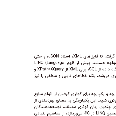
499.000
تومان
950.000
تومان
در این دوره جامع، 
ون + هک اخلاقی از صفر تا پیشرفته
اولیه و اصول علمی
، هم پایتون را یاد می‌گیری، هم ابزارهای
می‌شوید. از کرم‌ها 
نفوذ می‌سازی!
می‌گیرید چگونه مح
و بکدور تا ابزارهای امنیت شبکه و وب.
بسازید و حتی مسیر
ز پایه، با پروژه‌های واقعی یاد می‌گیری
در دنیای برنامه‌نویسی مدرن، کار با داده‌ها در اشکال و منابع مختلف اجتناب‌ناپذیر است. از پایگاه‌های داده رابطه‌ای و غیررابطه‌ای گرفته تا فایل‌های XML، اسناد JSON، و حتی
مجموعه‌های ساده در حافظه، توسعه‌دهندگان به طور مداوم با نیاز به فیلتر کردن، مرتب‌سازی، گروه‌بندی، و دستکاری اطلاعات مواجه هستند. پیش از ظهور LINQ (Language
Integrated Query) در چارچوب .NET، هر منبع داده رویکرد کوئری‌نویسی خاص خود را داشت. برای مثال، برای کوئری گرفتن از یک پایگاه داده از SQL، برای XML از XPath/XQuery و
ی می‌شد، بلکه خطاهای تایپی و منطقی را نیز
 حل کند. هدف اصلی LINQ ارائه یک مدل برنامه‌نویسی یکپارچه و یکپارچه برای کوئری گرفتن از انواع منابع
 به طور طبیعی با زبان C# ادغام شده است، داده‌ها را کوئری کنید. این یکپارچگی به معنای بهره‌مندی از
Type Safet) و قابلیت Debugging قوی‌تر است. به جای یادگیری چندین زبان کوئری مختلف، توسعه‌دهندگان
می‌توانند با یک مجموعه مهارت واحد، به تمام داده‌های خود دسترسی پیدا کرده و آن‌ها را دستکاری کنند. این مقاله جامع به بررسی عمیق LINQ در C# می‌پردازد، از مفاهیم بنیادی