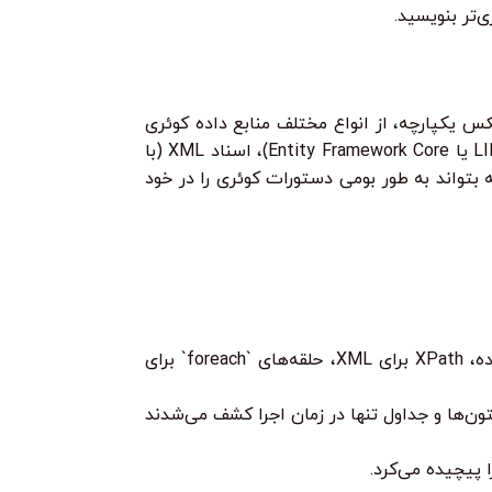
‌تر بنویسید.
ی‌دهد با استفاده از یک سینتکس یکپارچه، از انواع مختلف منابع داده کوئری
` یا آرایه‌ها)، پایگاه‌های داده رابطه‌ای (از طریق LINQ to SQL یا Entity Framework Core)، اسناد XML (با
LINQ این است که زبان C# را به قدری انعطاف‌پذیر کند که بتواند به طور بومی دستورات کوئری را در خود
برای هر منبع داده، باید زبان کوئری خاص خود را یاد می‌گرفتید و استفاده می‌کردید (مثلاً SQL برای پایگاه داده، XPath برای XML، حلقه‌های `foreach` برای
ی در نام ستون‌ها و جداول تنها در زمان اجرا کشف می‌شدند