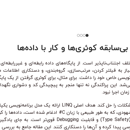
دوره آموزش Flutter و Dart | از مبتدی تا پیشرفته –
آموزش پایت
ه‌محور آیا می‌خواهید اپلیکیشن موبایل حرفه‌ای
در این دوره
ید؟در دوره آموزش
واقعی تست 
از کی‌لاگر 
همه‌چی رو ا
‌شد. این پراکندگی نه تنها منجر به پیچیدگی کد و دشواری نگهدار
مان اجرا نبود.
LINQ به عنوان یک نوآوری انقلابی در C# 3.0 معرفی شد تا این مشکلات را
داده است. با LINQ، می‌توانید از طریق یک سینتکس قدرتمند و شهودی، که
امکانات IDE مانند IntelliSense، بررسی خطاهای زمان کامپایل (y