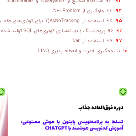
9.3. استفاده صحیح از `IQueryable` و `IEnumerable`
9.4. جلوگیری از N+1 Problem
9.5. استفاده از `AsNoTracking()` برای کوئری‌های فقط خواندنی
9.6. پروفایلینگ و بهینه‌سازی کوئری‌های SQL تولید شده
9.7. استفاده از `var`
نتیجه‌گیری: قدرت و انعطاف‌پذیری LINQ