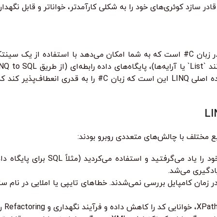
ادر سازد کوئری‌های خود را به شکلی کارآمدتر، خواناتر و قابل نگهداری
LINQ، مخفف Language Integrated Query، یک ویژگی قدرتمند در زبان C# است که به شما امکان م
List
LINQ to XML) و حتی سرویس‌های داده (مانند OData) باشند. ایده اصلی 
ادگیری می‌شد.
(مانند SQLهای دینامیک) در زمان کامپایل بررسی نمی‌شدند. خطاهای تایپی یا املای