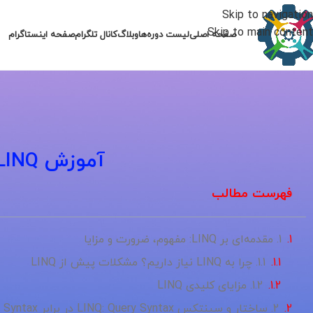
Skip to navigation
Skip to main content
صفحه اصلی
لیست دوره‌ها
وبلاگ
کانال تلگرام
صفحه اینستاگرام
آموزش LINQ در C#: ساده‌سازی کوئری‌ها و کار با داده
فهرست مطالب
1. مقدمه‌ای بر LINQ: مفهوم، ضرورت و مزایا
1.1. چرا به LINQ نیاز داریم؟ مشکلات پیش از LINQ
1.2. مزایای کلیدی LINQ
2. ساختار و سینتکس LINQ: Query Syntax در برابر Method Syntax