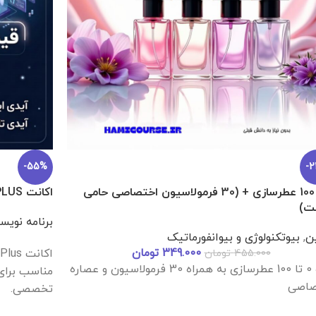
-47%
-
F و برنامه نویسی Dart [پروژه محور]
دوره جامع آ
همکاری شا
مه نویسی
349.000
تومان
برنامه نویس
545.000
تومان