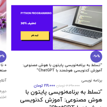
اکانت Gemini Pro هیجده ماهه اختصاصی تضمینی
برنامه نویسی
1.299.000
تومان
–
378.900
تومان
خرید قانونی و تضمینی اکانت ۱۸ ماهه هوش مصنوعی
36%
Gemini Advanced (جمینای پرو) روی ایمیل شخصی با
پشتیبانی کامل در Hami_Course (hamicourse.ir)
دوره آموزش lutter
برنا