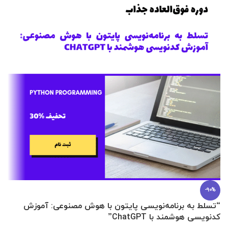
-90%
“تسلط به برنامه‌نویسی پایتون با هوش مصنوعی: آموزش
0 تا 100 عطرسازی + (30 فرمولاسیون
کدنویسی هوشمند با ChatGPT”
آ