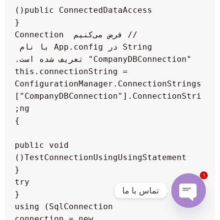
        // فرض می‌کنیم Connection 
String در App.config با نام 
        this.connectionString = 
ConfigurationManager.ConnectionStrings
["CompanyDBConnection"].ConnectionStri
    public void 
1
تماس با ما
            using (SqlConnection 
Open
connection = new 