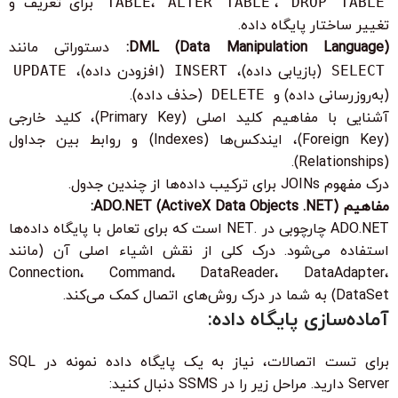
DROP TABLE
،
ALTER TABLE
،
TABLE
برای تعریف و
تغییر ساختار پایگاه داده.
DML (Data Manipulation Language):
دستوراتی مانند
SELECT
(بازیابی داده)،
INSERT
(افزودن داده)،
UPDATE
(به‌روزرسانی داده) و
DELETE
(حذف داده).
آشنایی با مفاهیم کلید اصلی (Primary Key)، کلید خارجی
(Foreign Key)، ایندکس‌ها (Indexes) و روابط بین جداول
(Relationships).
درک مفهوم JOINs برای ترکیب داده‌ها از چندین جدول.
مفاهیم ADO.NET (ActiveX Data Objects .NET):
ADO.NET چارچوبی در .NET است که برای تعامل با پایگاه داده‌ها
استفاده می‌شود. درک کلی از نقش اشیاء اصلی آن (مانند
Connection، Command، DataReader، DataAdapter،
DataSet) به شما در درک روش‌های اتصال کمک می‌کند.
آماده‌سازی پایگاه داده:
برای تست اتصالات، نیاز به یک پایگاه داده نمونه در SQL
Server دارید. مراحل زیر را در SSMS دنبال کنید: