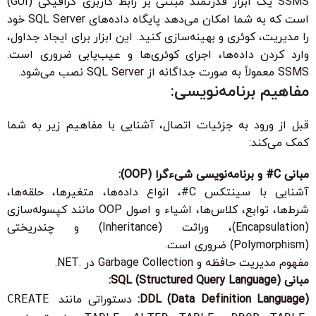
SSMS یک ابزار قدرتمند مبتنی بر رابط کاربری گرافیکی (GUI)
است که به شما امکان می‌دهد پایگاه داده‌های SQL Server خود
را مدیریت، کوئری و بهینه‌سازی کنید. این ابزار برای ایجاد جداول،
وارد کردن داده‌ها، اجرای کوئری‌ها و عیب‌یابی ضروری است.
SSMS معمولاً به صورت جداگانه از SQL Server نصب می‌شود.
مفاهیم برنامه‌نویسی:
قبل از ورود به جزئیات اتصال، آشنایی با مفاهیم زیر به شما
کمک می‌کند:
مبانی C# و برنامه‌نویسی شیءگرا (OOP):
آشنایی با سینتکس C#، انواع داده‌ها، متغیرها، حلقه‌ها،
شرط‌ها، توابع، کلاس‌ها، اشیاء و اصول OOP مانند کپسوله‌سازی
(Encapsulation)، وراثت (Inheritance) و چندریختی
(Polymorphism) ضروری است.
مفهوم مدیریت حافظه و Garbage Collection در .NET.
مبانی SQL (Structured Query Language):
DDL (Data Definition Language):
دستوراتی مانند
CREATE