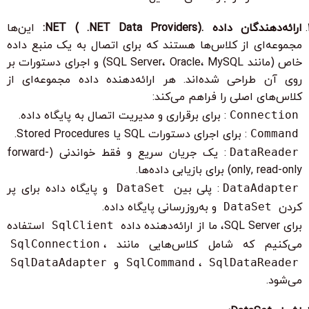
ارائه‌دهندگان داده .NET ( .NET Data Providers):
این‌ها
مجموعه‌ای از کلاس‌ها هستند که برای اتصال به یک منبع داده
خاص (مانند SQL Server، Oracle، MySQL) و اجرای دستورات بر
روی آن طراحی شده‌اند. هر ارائه‌دهنده داده مجموعه‌ای از
کلاس‌های اصلی را فراهم می‌کند:
Connection
: برای برقراری و مدیریت اتصال به پایگاه داده.
Command
: برای اجرای دستورات SQL یا Stored Procedures.
DataReader
: یک جریان سریع و فقط خواندنی (forward-
only, read-only) برای بازیابی داده‌ها.
DataAdapter
: پلی بین
DataSet
و پایگاه داده برای پر
کردن
DataSet
و به‌روزرسانی پایگاه داده.
برای SQL Server، ما از ارائه‌دهنده داده
SqlClient
استفاده
می‌کنیم که شامل کلاس‌هایی مانند
،
SqlConnection
SqlDataReader
،
SqlCommand
و
SqlDataAdapter
می‌شود.