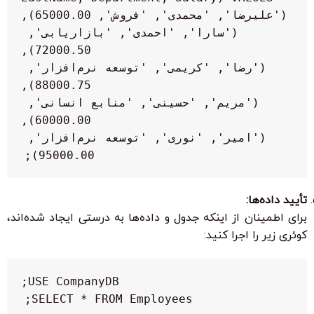
('سارا', 'احمدی', 'بازاریابی', 
('رضا', 'کریمی', 'توسعه نرم‌افزار', 
('مریم', 'حسینی', 'منابع انسانی', 
('امیر', 'نوری', 'توسعه نرم‌افزار', 
95000.00);
تأیید داده‌ها:
برای اطمینان از اینکه جدول و داده‌ها به درستی ایجاد شده‌اند،
کوئری زیر را اجرا کنید:
SELECT * FROM Employees;