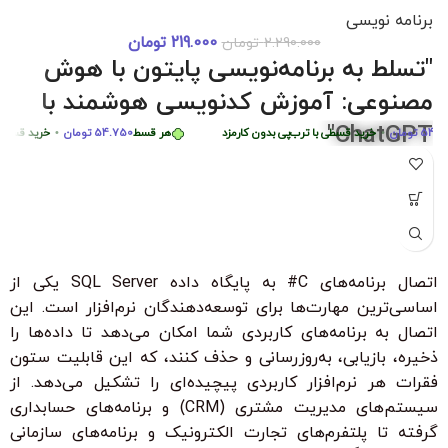
برنامه نویسی
219.000
تومان
2.290.000
تومان
دوره 0 تا 
هر قسط
87.250
تومان
•
خرید قسطی با ترب‌پی بدون کارمزد
هر قسط
87.250
توم
"تسلط به برنامه‌نویسی پایتون با هوش
هر قسط
449.975
تومان
•
خرید قسطی با ترب‌پی بدون کارمزد
ه
مصنوعی: آموزش کدنویسی هوشمند با
ChatGPT"
تومان
•
خرید قسطی با ترب‌پی بدون کارمزد
هر قسط
54.750
تومان
•
خرید قسطی با تر
"با شرکت در این دوره جامع و کاربردی، به راحتی مهارت‌های
برنامه‌نویسی پایتون را از سطح مبتدی تا پیشرفته با کمک هوش
مصنوعی ChatGPT بیاموزید. این دوره، با بیش از 6 ساعت محتوای
آموزشی، شما را قادر می‌سازد تا به سرعت الگوریتم‌های پیچیده را
درک کرده و اپلیکیشن‌های هوشمند ایجاد کنید. مناسب برای تمامی
اتصال برنامه‌های C# به پایگاه داده SQL Server یکی از
سطوح با زیرنویس فارسی حرفه‌ای و امکان دانلود و تماشای آنلاین."
اساسی‌ترین مهارت‌ها برای توسعه‌دهندگان نرم‌افزار است. این
ویژگی‌های کلیدی:
اتصال به برنامه‌های کاربردی شما امکان می‌دهد تا داده‌ها را
بدون نیاز به تجربه قبلی برنامه‌نویسی
ذخیره، بازیابی، به‌روزرسانی و حذف کنند، که این قابلیت ستون
فقرات هر نرم‌افزار کاربردی پیچیده‌ای را تشکیل می‌دهد. از
زیرنویس فارسی با ترجمه حرفه‌ای
سیستم‌های مدیریت مشتری (CRM) و برنامه‌های حسابداری
۳۰ ٪ تخفیف ویژه برای دانشجویان و دانش آموزان
گرفته تا پلتفرم‌های تجارت الکترونیک و برنامه‌های سازمانی