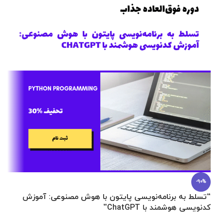
-90%
“تسلط به برنامه‌نویسی پایتون با هوش مصنوعی: آموزش
0 تا 100 عطرسازی + (30 فرمولاسیون
کدنویسی هوشمند با ChatGPT”
آ