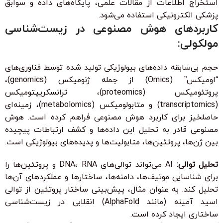
استخراج اطلاعات از مقالات علمی، پایگاه‌های داده و سوابق
پزشکی الکترونیکی استفاده می‌شود.
کاربردهای هوش مصنوعی در زیست‌شناسی
مولکولی:
حجم بی‌سابقه داده‌های بیولوژیکی تولید شده توسط فناوری‌های
“اومیکس” (Omics) از جمله ژنومیکس (genomics)،
پروتئومیکس (proteomics)، ترانسکریپتومیکس
(transcriptomics) و متابولومیکس (metabolomics)، زمینه‌ای
حاصلخیز برای کاربرد هوش مصنوعی فراهم کرده است. هوش
مصنوعی قادر به تحلیل این داده‌ها و کشف ارتباطات پیچیده
بین ژن‌ها، پروتئین‌ها، متابولیت‌ها و پدیده‌های بیولوژیکی است.
تحلیل توالی:
AI می‌تواند توالی‌های DNA، RNA و پروتئین‌ها را
برای شناسایی موتیف‌ها، دامنه‌ها، ساختارها و عملکردهای آن‌ها
تحلیل کند. به عنوان مثال، پیش‌بینی ساختار پروتئین از توالی
اسید آمینه (مانند AlphaFold) انقلابی در زیست‌شناسی
ساختاری ایجاد کرده است.