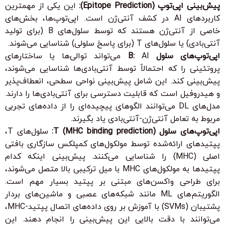
پیش‌بینی اپی‌توپ (Epitope Prediction):
این یکی از مهمترین
کاربردهای AI در کشف آنتی‌ژن است. اپی‌توپ‌ها، بخش‌های
خاصی از آنتی‌ژن هستند که توسط سلول‌های B (برای تولید
آنتی‌بادی) یا سلول‌های T (برای پاسخ سلولی) شناسایی می‌شوند.
اپی‌توپ‌های سلول B:
AI می‌تواند توالی‌ها یا ساختارهای
پروتئینی را که احتمالاً توسط آنتی‌بادی‌ها شناسایی می‌شوند،
پیش‌بینی کند. این شامل پیش‌بینی نواحی سطحی، انعطاف‌پذیر
و هیدروفیل است که قابلیت دسترسی برای آنتی‌بادی‌ها را دارند.
مدل‌های DL می‌توانند الگوهای پیچیده‌ای را از داده‌های تجربی
مربوط به تعامل آنتی‌ژن-آنتی‌بادی یاد بگیرند.
اپی‌توپ‌های سلول T (MHC binding prediction):
سلول‌های T،
پپتیدهای ارائه‌شده توسط مولکول‌های کمپلکس سازگاری بافتی
اصلی (MHC) را شناسایی می‌کنند. پیش‌بینی اینکه کدام
پپتیدها به مولکول‌های MHC با میل ترکیبی بالا متصل می‌شوند،
برای طراحی واکسن‌های مبتنی بر پپتید بسیار مهم است.
الگوریتم‌های ML مانند شبکه‌های عصبی و ماشین‌های بردار
پشتیبان (SVMs) با آموزش بر روی داده‌های اتصال پپتید-MHC،
می‌توانند با دقت بالایی این پیش‌بینی را انجام دهند. این