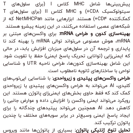
پیش‌بینی‌ها شامل MHC کلاس I (برای سلول‌های T
سیتوتوکسیک CD8+) و MHC کلاس II (برای سلول‌های T
کمک‌کننده CD4+) هستند. ابزارهایی مانند NetMHCPan که از
شبکه‌های عصبی استفاده می‌کنند، در این زمینه پیشرو هستند.
بهینه‌سازی کدون و طراحی mRNA:
برای واکسن‌های مبتنی بر
mRNA، هوش مصنوعی می‌تواند توالی mRNA را بهینه کند تا
پایداری و ترجمه آن در سلول‌های میزبان افزایش یابد، در حالی
که ایمنی‌زایی (توانایی تحریک پاسخ ایمنی) حفظ یا تقویت شود.
این شامل بهینه‌سازی کدون‌ها، طراحی ناحیه UTR و شناسایی
نواحی با ساختارهای ثانویه نامطلوب است.
طراحی واکسن‌های پپتیدی و زیرواحدی:
با شناسایی اپی‌توپ‌های
کلیدی، AI می‌تواند به طراحی واکسن‌های پپتیدی یا زیرواحدی
کمک کند که فقط حاوی بخش‌های ایمنی‌زای پاتوژن هستند. این
رویکرد می‌تواند ایمنی واکسن را افزایش داده و عوارض جانبی را
کاهش دهد. AI همچنین می‌تواند پپتیدهای چندگانه را برای
ایجاد پاسخ ایمنی وسیع‌تر در برابر سویه‌های مختلف یا چندین
پاتوژن ترکیب کند.
تحلیل تنوع ژنتیکی پاتوژن:
بسیاری از پاتوژن‌ها مانند ویروس