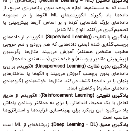
یادگیری ماشین (Machine Learning – ML):
زیرشاخه‌ای از AI
است که به سیستم‌ها اجازه می‌دهد بدون برنامه‌ریزی صریح، از
داده‌ها یاد بگیرند. الگوریتم‌های ML الگوها را در مجموعه
داده‌های بزرگ شناسایی کرده و بر اساس آن‌ها پیش‌بینی یا
تصمیم‌گیری می‌کنند. انواع ML شامل:
یادگیری با نظارت (Supervised Learning):
الگوریتم از داده‌های
برچسب‌گذاری شده (یعنی داده‌هایی که هم ورودی و هم خروجی
مطلوب مشخص هستند) آموزش می‌بیند. مثال‌ها: رگرسیون
(پیش‌بینی مقادیر پیوسته) و طبقه‌بندی (دسته‌بندی داده‌ها).
یادگیری بدون نظارت (Unsupervised Learning):
الگوریتم بر روی
داده‌های بدون برچسب آموزش می‌بیند و الگوها یا ساختارهای
پنهان را در داده‌ها کشف می‌کند. مثال‌ها: خوشه‌بندی (گروه‌بندی
داده‌های مشابه) و کاهش ابعاد.
یادگیری تقویتی (Reinforcement Learning):
الگوریتم از طریق
تعامل با یک محیط، اقداماتی را برای به حداکثر رساندن پاداش
یاد می‌گیرد. این رویکرد برای بهینه‌سازی فرآیندها و استراتژی‌ها
مناسب است.
یادگیری عمیق (Deep Learning – DL):
زیرشاخه‌ای از ML است