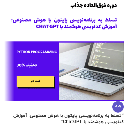
-90%
“تسلط به برنامه‌نویسی پایتون با هوش مصنوعی: آموزش
0 تا 100 عطرسازی + (30 فرمولاسیون
کدنویسی هوشمند با ChatGPT”
آ