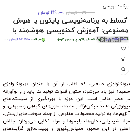
برنامه نویسی
219.000
تومان
2.290.000
تومان
دوره 0 تا 
مزد
هر قسط
87.250
تومان
•
خرید قسطی با ترب‌پی بدون کارمزد
هر قسط
.250
"تسلط به برنامه‌نویسی پایتون با هوش
هر قسط
449.975
تومان
•
خرید قسطی با ترب‌پی بدون کارمزد
مصنوعی: آموزش کدنویسی هوشمند با
ChatGPT"
54.75
تومان
•
خرید قسطی با ترب‌پی بدون کارمزد
هر قسط
54.750
تومان
•
خرید قسطی
"با شرکت در این دوره جامع و کاربردی، به راحتی مهارت‌های
برنامه‌نویسی پایتون را از سطح مبتدی تا پیشرفته با کمک هوش
مصنوعی ChatGPT بیاموزید. این دوره، با بیش از 6 ساعت محتوای
آموزشی، شما را قادر می‌سازد تا به سرعت الگوریتم‌های پیچیده را
درک کرده و اپلیکیشن‌های هوشمند ایجاد کنید. مناسب برای تمامی
بیوتکنولوژی صنعتی، که اغلب از آن با عنوان «بیوتکنولوژی
سطوح با زیرنویس فارسی حرفه‌ای و امکان دانلود و تماشای آنلاین."
سفید» نیز یاد می‌شود، ستون فقرات تولیدات پایدار و نوآورانه
ویژگی‌های کلیدی:
در عصر حاضر است. این حوزه با بهره‌گیری از سیستم‌های
بدون نیاز به تجربه قبلی برنامه‌نویسی
بیولوژیکی مانند میکروارگانیسم‌ها، سلول‌های گیاهی و حیوانی، و
آنزیم‌ها، به تولید محصولات متنوعی از جمله سوخت‌های زیستی،
زیرنویس فارسی با ترجمه حرفه‌ای
مواد شیمیایی، داروها، پلیمرها و مواد غذایی می‌پردازد. چالش
۳۰ ٪ تخفیف ویژه برای دانشجویان و دانش آموزان
اصلی در این مسیر، مقیاس‌پذیری و بهینه‌سازی فرآیندهای