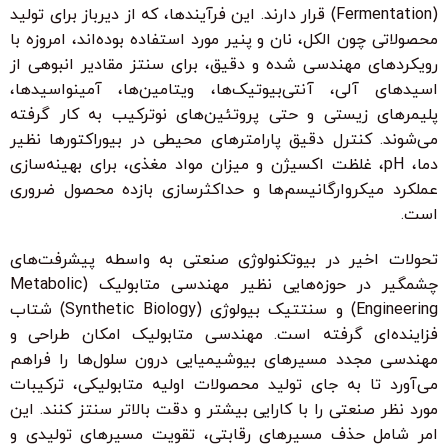
(Fermentation) قرار دارند. این فرآیندها، که از دیرباز برای تولید
محصولاتی چون الکل، نان و پنیر مورد استفاده بوده‌اند، امروزه با
رویکردهای مهندسی شده و دقیق، برای سنتز مقادیر انبوهی از
اسیدهای آلی، آنتی‌بیوتیک‌ها، ویتامین‌ها، آمینواسیدها،
پلیمرهای زیستی و حتی پروتئین‌های نوترکیب به کار گرفته
می‌شوند. کنترل دقیق پارامترهای محیطی در بیوراکتورها نظیر
دما، pH، غلظت اکسیژن و میزان مواد مغذی، برای بهینه‌سازی
عملکرد میکروارگانیسم‌ها و حداکثرسازی بازده محصول ضروری
است.
تحولات اخیر در بیوتکنولوژی صنعتی به واسطه پیشرفت‌های
چشمگیر در حوزه‌هایی نظیر مهندسی متابولیک (Metabolic
Engineering) و سنتتیک بیولوژی (Synthetic Biology) شتاب
فزاینده‌ای گرفته است. مهندسی متابولیک امکان طراحی و
مهندسی مجدد مسیرهای بیوشیمیایی درون سلول‌ها را فراهم
می‌آورد تا به جای تولید محصولات اولیه متابولیکی، ترکیبات
مورد نظر صنعتی را با کارایی بیشتر و دقت بالاتر سنتز کنند. این
امر شامل حذف مسیرهای رقابتی، تقویت مسیرهای تولیدی و