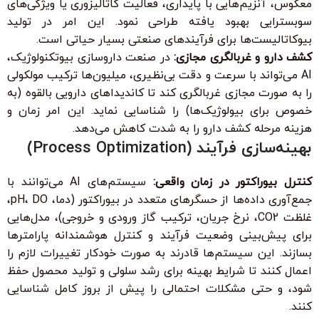
معکوس، آنزیم‌هایی با پایداری، فعالیت کاتالیزوری یا ویژگی‌های
سوبسترایی بهبود یافته طراحی نمود. این امر در تولید
بیوکاتالیست‌ها برای فرآیندهای صنعتی بسیار حیاتی است.
کشف دارو و غربالگری مجازی:
در صنعت داروسازی بیوتکنولوژیک،
AI می‌تواند با سرعت و دقت بی‌نظیری، میلیون‌ها ترکیب مولکولی
را به صورت مجازی غربالگری کند تا کاندیداهای دارویی بالقوه (به
خصوص برای بیولوژیک‌ها) را شناسایی نماید. این امر زمان و
هزینه مرحله کشف دارو را به شدت کاهش می‌دهد.
بهینه‌سازی فرآیند (Process Optimization)
کنترل بیوراکتور در زمان واقعی:
سیستم‌های AI می‌توانند با
جمع‌آوری داده‌ها از حسگرهای متعدد در بیوراکتور (دما، pH، DO،
غلظت CO2، نرخ جریان، ترکیب گاز ورودی و خروجی)، مدل‌هایی
برای پیش‌بینی وضعیت فرآیند و کنترل هوشمندانه پارامترها
بسازند. این سیستم‌ها قادرند به صورت خودکار تغییرات لازم را
اعمال کنند تا شرایط بهینه برای رشد سلولی و تولید محصول حفظ
شود، و حتی مشکلات احتمالی را پیش از بروز کامل شناسایی
کنند.