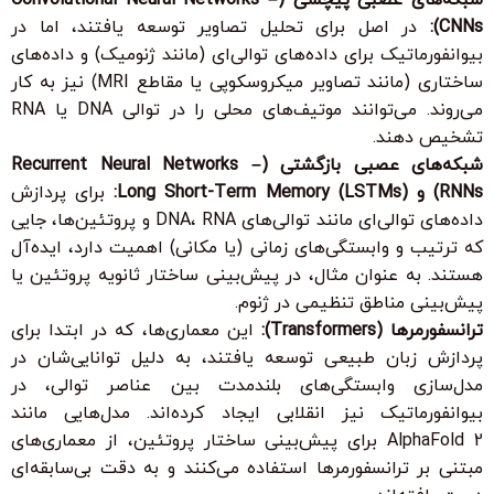
CNNs):
در اصل برای تحلیل تصاویر توسعه یافتند، اما در
بیوانفورماتیک برای داده‌های توالی‌ای (مانند ژنومیک) و داده‌های
ساختاری (مانند تصاویر میکروسکوپی یا مقاطع MRI) نیز به کار
می‌روند. می‌توانند موتیف‌های محلی را در توالی DNA یا RNA
تشخیص دهند.
شبکه‌های عصبی بازگشتی (Recurrent Neural Networks –
RNNs) و Long Short-Term Memory (LSTMs):
برای پردازش
داده‌های توالی‌ای مانند توالی‌های DNA، RNA و پروتئین‌ها، جایی
که ترتیب و وابستگی‌های زمانی (یا مکانی) اهمیت دارد، ایده‌آل
هستند. به عنوان مثال، در پیش‌بینی ساختار ثانویه پروتئین یا
پیش‌بینی مناطق تنظیمی در ژنوم.
ترانسفورمرها (Transformers):
این معماری‌ها، که در ابتدا برای
پردازش زبان طبیعی توسعه یافتند، به دلیل توانایی‌شان در
مدل‌سازی وابستگی‌های بلندمدت بین عناصر توالی، در
بیوانفورماتیک نیز انقلابی ایجاد کرده‌اند. مدل‌هایی مانند
AlphaFold 2 برای پیش‌بینی ساختار پروتئین، از معماری‌های
مبتنی بر ترانسفورمرها استفاده می‌کنند و به دقت بی‌سابقه‌ای