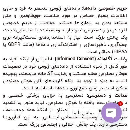
حریم خصوصی داده‌ها:
داده‌های ژنومی منحصر به فرد و حاوی
اطلاعات بسیار حساس در مورد سلامت، خویشاوندی و حتی
مستعد بودن به بیماری‌ها هستند. حفاظت از حریم خصوصی
افراد در برابر دسترسی غیرمجاز، سوءاستفاده یا شناسایی مجدد،
یک چالش بزرگ است. نیاز به استانداردهای سخت‌گیرانه برای
جمع‌آوری، ذخیره‌سازی و اشتراک‌گذاری داده‌ها (مانند GDPR یا
HIPAA) حیاتی است.
رضایت آگاهانه (Informed Consent):
اطمینان از اینکه افراد به
طور کامل از نحوه استفاده از داده‌های ژنومی خود در تحقیقات
هوش مصنوعی مطلع هستند و رضایت آگاهانه می‌دهند، پیچیده
است، به ویژه با توجه به اینکه کاربردهای آتی هوش مصنوعی
ممکن است در زمان جمع‌آوری داده‌ها ناشناخته باشند.
عدالت و دسترسی:
دسترسی به مزایای پزشکی شخصی و
داروهای توسعه یافته با هوش مصنوعی، نباید منجر به تشدید
1
نابرابری‌های بهداشتی شود. اطمینان از اینکه همه جمعیت‌ها،
تماس با ما
صرف نظر از وضعیت اقتصادی-اجتماعی، به این فناوری‌ها
دسترسی دارند، یک چالش اخلاقی و اجتماعی بزرگ است.
Open