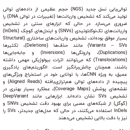
توالی‌یابی نسل جدید (NGS) حجم عظیمی از داده‌های توالی
تولید می‌کند که تشخیص واریانت‌ها (تغییرات در توالی DNA) را
ضروری می‌سازد. در حالی که ابزارهای سنتی در تشخیص
واریانت‌های تک‌نوکلئوتیدی (SNVs) و ایندل‌های کوچک (InDels)
بسیار موفق بوده‌اند، تشخیص واریانت‌های ساختاری (Structural
Variants – SVs) مانند حذف‌ها (Deletions)، تکثیرها
(Duplications)، وارونگی‌ها (Inversions) و جابه‌جایی‌ها
(Translocations) که می‌توانند اثرات بیولوژیکی مهمی داشته
باشند، همچنان چالش‌برانگیز است. الگوریتم‌های یادگیری
عمیق، به ویژه CNNها، با توانایی خود در استخراج ویژگی‌های
پیچیده از داده‌های توالی هم‌ترازی‌یافته (Aligned Reads) و
نقشه‌های پوشش (Coverage Maps)، عملکرد بسیار بهتری در
تشخیص SVs نشان داده‌اند. ابزارهایی مانند DeepVariant
(گوگل) از شبکه‌های عصبی برای بهبود دقت تشخیص SNVs و
InDels استفاده می‌کنند، در حالی که مدل‌های جدیدتر، SVs را
نیز با دقت بالایی تشخیص می‌دهند.