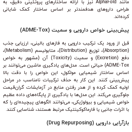
مانند AlphaFold نیز با ارائه ساختارهای پروتئینی دقیق، به
طراحی داروهای هدفمندتر بر اساس ساختار کمک شایانی
کرده‌اند.
پیش‌بینی خواص دارویی و سمیت (ADME-Tox)
قبل از ورود یک ترکیب دارویی به فازهای بالینی، ارزیابی جذب
(Absorption)، توزیع (Distribution)، متابولیسم (Metabolism)،
دفع (Excretion) و سمیت (Toxicity) آن (مشهور به خواص
ADME-Tox) حیاتی است. مدل‌های یادگیری ماشین می‌توانند بر
اساس ساختار شیمیایی مولکول، این خواص را با دقت بالا
پیش‌بینی کنند. این کار به حذف ترکیبات نامناسب در مراحل
اولیه کمک کرده و از هدر رفتن منابع در آزمایشات گران‌قیمت
جلوگیری می‌کند. این مدل‌ها با یادگیری از پایگاه‌های داده عظیم
خواص شیمیایی و بیولوژیکی، می‌توانند الگوهای پیچیده‌ای را که
با اثرات جانبی یا فارماکوکینتیک مرتبط هستند، شناسایی کنند.
بازآرایی دارویی (Drug Repurposing)