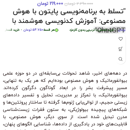
219.000
تومان
2.290.000
تومان
دوره 0 تا 
هر قسط
87.250
تومان
•
خرید قسطی با ترب‌پی بدون کارمزد
هر قسط
87.250
تومان
•
"تسلط به برنامه‌نویسی پایتون با هوش
هر قسط
449.975
تومان
•
خرید قسطی با ترب‌پی بدون کارمزد
هر قس
مصنوعی: آموزش کدنویسی هوشمند با
ChatGPT"
ان
•
خرید قسطی با ترب‌پی بدون کارمزد
هر قسط
54.750
تومان
•
خرید قسطی با ترب‌پی
"با شرکت در این دوره جامع و کاربردی، به راحتی مهارت‌های
برنامه‌نویسی پایتون را از سطح مبتدی تا پیشرفته با کمک هوش
مصنوعی ChatGPT بیاموزید. این دوره، با بیش از 6 ساعت محتوای
آموزشی، شما را قادر می‌سازد تا به سرعت الگوریتم‌های پیچیده را
درک کرده و اپلیکیشن‌های هوشمند ایجاد کنید. مناسب برای تمامی
در دهه‌های اخیر، شاهد تحولات بی‌سابقه‌ای در دو حوزه علمی
سطوح با زیرنویس فارسی حرفه‌ای و امکان دانلود و تماشای آنلاین."
بیوانفورماتیک و هوش مصنوعی بوده‌ایم که هر یک به تنهایی،
ویژگی‌های کلیدی:
مسیر پیشرفت بشر را در ابعاد گوناگون دگرگون کرده‌اند.
بدون نیاز به تجربه قبلی برنامه‌نویسی
بیوانفورماتیک، با تمرکز بر مدیریت، تحلیل و تفسیر داده‌های
زیستی حجیم، از توالی‌یابی ژنوم‌ها گرفته تا ساختار پروتئین‌ها و
زیرنویس فارسی با ترجمه حرفه‌ای
شبکه‌های پیچیده بیولوژیکی، به ستون فقرات زیست‌شناسی
۳۰ ٪ تخفیف ویژه برای دانشجویان و دانش آموزان
مدرن تبدیل شده است. از سوی دیگر، هوش مصنوعی، با
قابلیت‌های خود در یادگیری از داده‌ها، شناسایی الگوهای پنهان،