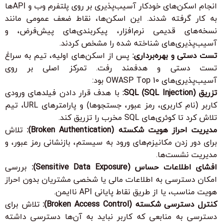
انجام اسکن‌های خودکار آسیب‌پذیری بر روی پلتفرم وب و APIها
به کار گرفته شدند. این اسکن‌ها، نقاط ضعف عمومی مانند
نسخه‌های قدیمی نرم‌افزار، پیکربندی‌های پیش‌فرض، و
آسیب‌پذیری‌های شناخته شده را مشخص کردند.
تست دستی و بهره‌برداری:
پس از اسکن‌های اولیه، تیم به سراغ
تست دستی و هدفمند رفت. تمرکز اصلی بر روی
آسیب‌پذیری‌های OWASP Top 10 بود:
تزریق SQL (SQL Injection):
با هدف قرار دادن فیلدهای ورودی
کاربر (نام کاربری، رمز عبور، جستجوها) و پارامترهای URL، تیم
تلاش کرد تا کوئری‌های SQL مخرب را تزریق کند.
مدیریت احراز هویت شکسته (Broken Authentication):
تلاش
برای دور زدن مکانیزم‌های ورود به سیستم، بازنشانی رمز عبور، و
مدیریت نشست‌ها.
افشای اطلاعات حساس (Sensitive Data Exposure):
بررسی
امکان دسترسی به اطلاعات مالی یا شخصی مشتریان بدون احراز
هویت مناسب، یا از طریق نقاط پایانی API ناایمن.
کنترل دسترسی شکسته (Broken Access Control):
تلاش برای
دسترسی به منابعی که کاربر نباید به آن‌ها دسترسی داشته