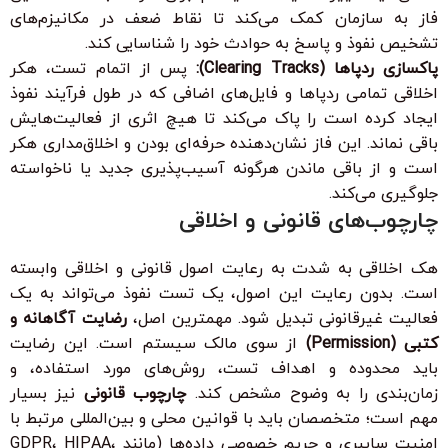
فاز به سازمان کمک می‌کند تا نقاط ضعف در مکانیزم‌های
تشخیص نفوذ و پاسخ به حوادث خود را شناسایی کند.
پاکسازی ردپاها (Clearing Tracks):
پس از اتمام تست، هکر
اخلاقی تمامی ردپاها و فایل‌های اضافی که در طول فرآیند نفوذ
ایجاد کرده است را پاک می‌کند تا هیچ اثری از فعالیت‌هایش
باقی نماند. این فاز نشان‌دهنده حرفه‌ای بودن و اخلاق‌مداری هکر
است و از باقی ماندن هرگونه آسیب‌پذیری جدید یا ناخواسته
جلوگیری می‌کند.
چارچوب‌های قانونی و اخلاقی
هک اخلاقی به شدت به رعایت اصول قانونی و اخلاقی وابسته
است. بدون رعایت این اصول، یک تست نفوذ می‌تواند به یک
فعالیت غیرقانونی تبدیل شود. مهمترین اصل،
رضایت آگاهانه و
کتبی (Permission)
از سوی مالک سیستم است. این رضایت
باید محدوده و اهداف تست، روش‌های مورد استفاده، و
زمان‌بندی را به وضوح مشخص کند.
چارچوب قانونی
نیز بسیار
مهم است؛ متخصصان باید با قوانین محلی و بین‌المللی مرتبط با
امنیت سایبری و حریم خصوصی داده‌ها (مانند GDPR، HIPAA،