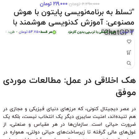
219.000
تومان
2.290.000
تومان
دوره 0 تا 
هر قسط
87.250
تومان
•
خرید قسطی با ترب‌پی بدون کارمزد
هر قسط
87.250
توم
"تسلط به برنامه‌نویسی پایتون با هوش
هر قسط
449.975
تومان
•
خرید قسطی با ترب‌پی بدون کارمزد
ه
مصنوعی: آموزش کدنویسی هوشمند با
ChatGPT"
تومان
•
خرید قسطی با ترب‌پی بدون کارمزد
هر قسط
54.750
تومان
•
خرید قسطی با تر
"با شرکت در این دوره جامع و کاربردی، به راحتی مهارت‌های
برنامه‌نویسی پایتون را از سطح مبتدی تا پیشرفته با کمک هوش
مصنوعی ChatGPT بیاموزید. این دوره، با بیش از 6 ساعت محتوای
آموزشی، شما را قادر می‌سازد تا به سرعت الگوریتم‌های پیچیده را
درک کرده و اپلیکیشن‌های هوشمند ایجاد کنید. مناسب برای تمامی
هک اخلاقی در عمل: مطالعات موردی
سطوح با زیرنویس فارسی حرفه‌ای و امکان دانلود و تماشای آنلاین."
موفق
ویژگی‌های کلیدی:
بدون نیاز به تجربه قبلی برنامه‌نویسی
در عصر دیجیتال کنونی، که مرزهای دنیای فیزیکی و مجازی در
زیرنویس فارسی با ترجمه حرفه‌ای
هم تنیده‌اند، امنیت سایبری دیگر یک انتخاب نیست، بلکه یک
۳۰ ٪ تخفیف ویژه برای دانشجویان و دانش آموزان
ضرورت حیاتی است. سازمان‌ها در هر مقیاس و صنعتی، از
غول‌های مالی گرفته تا زیرساخت‌های حیاتی دولتی، همواره در