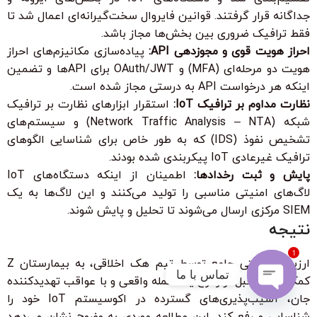
جداگانه قرار گرفتند. قوانین فایروال سخت‌گیرانه‌ای اعمال شد تا
فقط ترافیک ضروری بین بخش‌ها مجاز باشد.
احراز هویت قوی و مجوزدهی API:
پیاده‌سازی مکانیزم‌های احراز
هویت دو مرحله‌ای (MFA) و OAuth/JWT برای APIها و تضمین
اینکه هر درخواست API به درستی مجاز شده است.
نظارت مداوم بر ترافیک IoT:
استقرار ابزارهای نظارت بر ترافیک
شبکه (Network Traffic Analysis – NTA) و سیستم‌های
تشخیص نفوذ (IDS) که به طور خاص برای شناسایی الگوهای
ترافیک غیرعادی IoT پیکربندی شده بودند.
پایش و ثبت رخدادها:
اطمینان از اینکه دستگاه‌های IoT
لاگ‌های امنیتی مناسبی را تولید می‌کنند و این لاگ‌ها به یک
SIEM مرکزی ارسال می‌شوند تا تحلیل و پایش شوند.
نتیجه
1
ارزیابی امنیتی جامع توسط تیم هک اخلاقی، به بیمارستان Z
تماس با ما
کمک کرد تا قبل از وقوع یک حمله واقعی و با عواقب تهدیدکننده
جان، آسیب‌پذیری‌های گسترده در اکوسیستم IoT خود را
Open
شناسایی و رفع کند. این مطالعه موردی به وضوح نشان می‌دهد