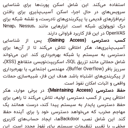
استفاده می‌کند. این شامل اسکن پورت‌ها برای شناسایی
سرویس‌های در حال اجرا، اسکن آسیب‌پذیری برای یافتن
نرم‌افزارهای قدیمی یا پیکربندی‌های نادرست، و نقشه شبکه برای
درک توپولوژی شبکه است. ابزارهایی مانند Nmap، Nessus،
OpenVAS در این فاز کاربرد فراوانی دارند.
کسب دسترسی (Gaining Access):
پس از شناسایی
آسیب‌پذیری‌ها، هکر اخلاقی تلاش می‌کند تا از آن‌ها برای
دسترسی به سیستم یا شبکه بهره‌برداری کند. این می‌تواند
شامل حملاتی مانند تزریق SQL، اسکریپت‌نویسی متقاطع (XSS)،
سرریز بافر (Buffer Overflow)، مهندسی اجتماعی، یا بهره‌برداری
از پیکربندی‌های اشتباه باشد. هدف این فاز، شبیه‌سازی حملات
واقعی و اثبات امکان نفوذ است.
حفظ دسترسی (Maintaining Access):
در برخی موارد، هکر
اخلاقی پس از کسب دسترسی اولیه، تلاش می‌کند تا راهی برای
حفظ دسترسی پایدار به سیستم پیدا کند، درست همانند یک
مهاجم مخرب که می‌خواهد دسترسی خود را برای آینده حفظ
کند. این شامل نصب Backdoorها، ایجاد حساب‌های کاربری
مخفی، یا تغییر تنظیمات سیستم برای نفوذ مجدد است. این