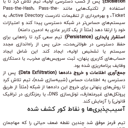
Escalation):
پس از کسب دسترسی اولیه، تیم تلاش کرد تا با
استفاده از تکنیک‌هایی مانند Pass-the-Hash، Pass-the-
Ticket، و بهره‌برداری از تنظیمات نادرست Active Directory، به
سیستم‌های حساس‌تر در شبکه دسترسی پیدا کند و امتیازات
خود را ارتقا دهد (مثلاً از یک کاربر عادی به ادمین دامنه).
استقرار پایداری (Persistence):
تیم سعی کرد تا راه‌هایی برای
حفظ دسترسی در طولانی‌مدت، حتی پس از راه‌اندازی مجدد
سیستم یا تشخیص اولیه، ایجاد کند. این شامل ایجاد
حساب‌های کاربری پنهان، ثبت سرویس‌های مخرب، یا دستکاری
وظایف برنامه‌ریزی شده بود.
جمع‌آوری اطلاعات و خروج داده‌ها (Data Exfiltration):
پس از
دسترسی به اطلاعات حساس (شبیه‌سازی شده)، تیم تلاش کرد
تا روش‌های پنهانی برای خروج این داده‌ها از شبکه (مثلاً از طریق
پروتکل‌های غیرمتعارف، تونل‌سازی DNS، یا رمزنگاری در ترافیک
قانونی) را آزمایش کند.
آسیب‌پذیری‌ها و نقاط کور کشف شده
تیم قرمز موفق شد چندین نقطه ضعف حیاتی را که مهاجمان