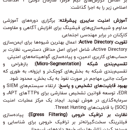
بر اساس گزارش‌های تیم قرمز، سازمان دولتی Y اقدامات
اصلاحی زیر را به اجرا گذاشت:
آموزش امنیت سایبری پیشرفته:
برگزاری دوره‌های آموزشی
مداوم و شبیه‌سازی‌های فیشینگ برای افزایش آگاهی و مقاومت
کارکنان در برابر مهندسی اجتماعی.
تقویت Active Directory:
اعمال بهترین شیوه‌ها برای ایمن‌سازی
Active Directory، شامل اجرای اصل حداقل دسترسی، نظارت بر
حساب‌های کاربری ادمین، و پیاده‌سازی گواهینامه‌های امنیتی.
تقسیم‌بندی شبکه (Micro-Segmentation):
بازطراحی و
تقسیم‌بندی شبکه به بخش‌های کوچک‌تر و ایزوله، به طوری که
حرکت جانبی مهاجم در صورت نفوذ به یک بخش، محدود شود.
بهبود قابلیت‌های تشخیص و پاسخ:
ارتقاء سیستم‌های SIEM و
EDR، توسعه قوانین تشخیص سفارشی برای TTPsهای APT، و
سرمایه‌گذاری در هوش تهدید. ایجاد یک مرکز عملیات امنیت
(SOC) با قابلیت‌های Threat Hunting.
نظارت بر ترافیک خروجی (Egress Filtering):
پیاده‌سازی
فیلترینگ سخت‌گیرانه‌تر بر ترافیک خروجی برای شناسایی و
مسدود کردن تلاش‌ها برای خروج داده‌های غیرمجاز.