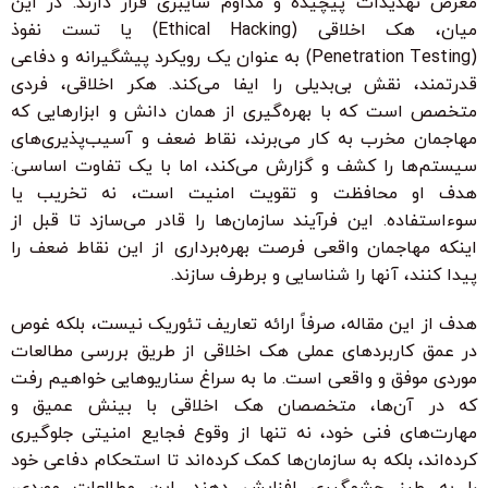
معرض تهدیدات پیچیده و مداوم سایبری قرار دارند. در این
میان، هک اخلاقی (Ethical Hacking) یا تست نفوذ
(Penetration Testing) به عنوان یک رویکرد پیشگیرانه و دفاعی
قدرتمند، نقش بی‌بدیلی را ایفا می‌کند. هکر اخلاقی، فردی
متخصص است که با بهره‌گیری از همان دانش و ابزارهایی که
مهاجمان مخرب به کار می‌برند، نقاط ضعف و آسیب‌پذیری‌های
سیستم‌ها را کشف و گزارش می‌کند، اما با یک تفاوت اساسی:
هدف او محافظت و تقویت امنیت است، نه تخریب یا
سوءاستفاده. این فرآیند سازمان‌ها را قادر می‌سازد تا قبل از
اینکه مهاجمان واقعی فرصت بهره‌برداری از این نقاط ضعف را
پیدا کنند، آنها را شناسایی و برطرف سازند.
هدف از این مقاله، صرفاً ارائه تعاریف تئوریک نیست، بلکه غوص
در عمق کاربردهای عملی هک اخلاقی از طریق بررسی مطالعات
موردی موفق و واقعی است. ما به سراغ سناریوهایی خواهیم رفت
که در آن‌ها، متخصصان هک اخلاقی با بینش عمیق و
مهارت‌های فنی خود، نه تنها از وقوع فجایع امنیتی جلوگیری
کرده‌اند، بلکه به سازمان‌ها کمک کرده‌اند تا استحکام دفاعی خود
را به طرز چشمگیری افزایش دهند. این مطالعات موردی،