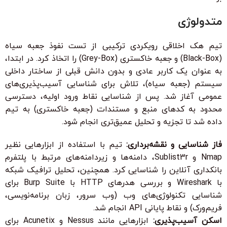
متدولوژی
تیم هک اخلاقی رویکردی ترکیبی از تست نفوذ جعبه سیاه
(Black-Box) و جعبه خاکستری (Grey-Box) را اتخاذ کرد. در ابتدا،
به عنوان یک کاربر عادی و بدون دانش قبلی از ساختار داخلی
سیستم (جعبه سیاه)، تلاش برای شناسایی آسیب‌پذیری‌های
عمومی آغاز شد. پس از شناسایی نقاط ورود اولیه، دسترسی
محدود به کدهای منبع و مستندات (جعبه خاکستری) به تیم
داده شد تا تجزیه و تحلیل عمیق‌تری انجام شود.
فاز شناسایی و نقشه‌برداری:
تیم با استفاده از ابزارهایی نظیر
Nmap و Sublist3r، دامنه‌ها و زیردامنه‌های مرتبط با پلتفرم
بانکداری آنلاین را شناسایی کرد. همچنین، تحلیل ترافیک شبکه
با Wireshark و بررسی هدرهای HTTP با Burp Suite برای
شناسایی تکنولوژی‌های وب (وب سرور، زبان برنامه‌نویسی،
فریم‌ورک) و نقاط پایانی API انجام شد.
اسکن آسیب‌پذیری:
ابزارهایی مانند Nessus و Acunetix برای