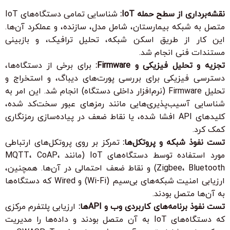
نقشه‌برداری از سطح حمله IoT:
شناسایی تمامی دستگاه‌های IoT
متصل به شبکه بیمارستان، شامل مدل، سازنده، و عملکرد آن‌ها.
این کار از طریق اسکن شبکه، تحلیل ترافیک، و بازبینی
مستندات فنی انجام شد.
تجزیه و تحلیل فیزیکی و Firmware:
برای برخی از دستگاه‌ها،
دسترسی فیزیکی برای بررسی پورت‌های دیباگ، و استخراج و
تحلیل Firmware (نرم‌افزار داخلی دستگاه) انجام شد. این امر به
شناسایی آسیب‌پذیری‌هایی مانند رمزهای عبور سخت‌کد شده،
کلیدهای API افشا شده، یا نقاط ضعف در پیاده‌سازی رمزنگاری
کمک کرد.
تست نفوذ شبکه و پروتکل‌ها:
تمرکز بر روی پروتکل‌های ارتباطی
مورد استفاده توسط دستگاه‌های IoT (مانند MQTT، CoAP،
Zigbee، Bluetooth) و نقاط ضعف احتمالی در آن‌ها. همچنین،
ارزیابی امنیت شبکه‌های بی‌سیم (Wi-Fi) و Wired که دستگاه‌ها
به آن‌ها متصل بودند.
تست نفوذ برنامه‌های کاربردی وب و APIها:
ارزیابی پلتفرم مرکزی
که دستگاه‌های IoT به آن متصل بودند و داده‌ها را مدیریت