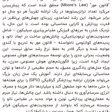
“قانون مور” (Moore’s Law) محقق شده است که پیش‌بینی
می‌کرد تعداد ترانزیستورها در یک تراشه تقریباً هر دو سال دو
برابر می‌شود. این رشد تصاعدی، زیربنای جهش‌های بی‌نظیر در
قدرت پردازش و کارایی محاسباتی بوده است. با این حال، با
نزدیک شدن به مرزهای فیزیکی مقیاس‌پذیری سیلیکون – شامل
محدودیت‌های ترمودینامیکی، چالش‌های ساخت در ابعاد نانو، و
پدیده‌های کوانتومی ناخواسته – قانون مور به تدریج با کندی
مواجه شده و دیگر قادر به حفظ نرخ رشد سابق نیست. این
وضعیت، بحرانی جدی را برای توسعه سیستم‌های هوش مصنوعی
ایجاد کرده است، زیرا الگوریتم‌های هوش مصنوعی مدرن، به
ویژه مدل‌های یادگیری عمیق، به حجم عظیمی از داده‌ها و توان
محاسباتی بی‌سابقه‌ای نیاز دارند. آموزش یک مدل زبان بزرگ
می‌تواند هزاران تراشه پردازشگر گرافیکی (GPU) را برای هفته‌ها
یا حتی ماه‌ها به خود مشغول کند و میلیاردها دلار هزینه و مصرف
انرژی سرسام‌آوری به دنبال داشته باشد. این چالش‌ها، نیاز مبرم
به معماری‌های پردازشی نوین و مواد جدید در مقیاس نانو را
برجسته می‌سازند که بتوانند از محدودیت‌های سیلیکون فراتر
رفته و پتانسیل کامل هوش مصنوعی را شکوفا کنند.