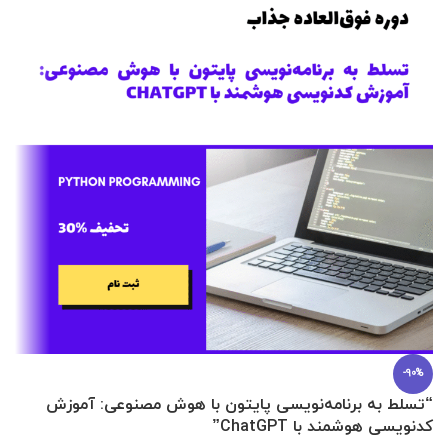
-90%
“تسلط به برنامه‌نویسی پایتون با هوش مصنوعی: آموزش
0 تا 100 عطرسازی + (30 فرمولاسیون
کدنویسی هوشمند با ChatGPT”
آ