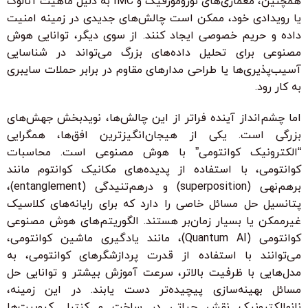
همچنین، معماری‌های نورومورفیک و IMC به دلیل ماهیت آنالوگ
یا رویدادی خود، ممکن است چالش‌های جدیدی در زمینه امنیت
داده و حریم خصوصی ایجاد کنند. از سوی دیگر، توانایی هوش
مصنوعی برای تحلیل داده‌های بزرگ می‌تواند در شناسایی
آسیب‌پذیری‌ها یا طراحی مدارهای مقاوم در برابر حملات سایبری
به کار رود.
اما چشم‌انداز آینده فراتر از این چالش‌ها، نویدبخش جهش‌های
بزرگی است. یکی از هیجان‌انگیزترین افق‌ها، همگرایی
“الکترونیک کوانتومی” با هوش مصنوعی است. محاسبات
کوانتومی، با استفاده از پدیده‌های مکانیک کوانتوم مانند
برهم‌نهی (superposition) و درهم‌تنیدگی (entanglement)،
پتانسیل حل مسائل خاصی را دارد که برای رایانه‌های کلاسیک
غیرممکن یا بسیار زمان‌بر هستند. الگوریتم‌های هوش مصنوعی
کوانتومی (Quantum AI)، مانند یادگیری ماشین کوانتومی،
می‌توانند با استفاده از قدرت پردازشگرهای کوانتومی، به
مدل‌هایی با ظرفیت بالاتر، سرعت آموزش بیشتر و توانایی حل
مسائل بهینه‌سازی پیچیده‌تر دست یابند. در این زمینه،
نانوالکترونیک نقش حیاتی در ساخت و کنترل کیوبیت‌ها