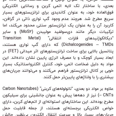
بعدی، با ساختار تک لایه اتمی کربن و رسانایی الکتریکی
فوق‌العاده خود، به عنوان کاندیدی برای ترانزیستورهای بسیار
سریع مطرح شد. هرچند عدم وجود گپ نواری ذاتی در گرافن،
کاربرد آن را به عنوان یک ترانزیستور سنتی محدود می‌کند، اما
ترکیبات دیگر مانند دی‌سولفید مولیبدن (MoS2) و سایر
“دیکالکوژنیدهای فلزات انتقالی” (Transition Metal
Dichalcogenides – TMDs) که دارای گپ نواری هستند،
پتانسیل بالایی برای ساخت ترانزیستورهای اثر میدانی (FET) در
ابعاد بسیار کوچک و با مصرف انرژی پایین نشان داده‌اند. این
مواد به دلیل ضخامت اتمی خود، کنترل الکترواستاتیک بسیار
خوبی بر کانال ترانزیستور فراهم می‌کنند و می‌توانند جریان‌های
بیشتری را با ولتاژهای پایین‌تر حمل کنند.
علاوه بر مواد دو بعدی، “نانولوله‌های کربنی” (Carbon Nanotubes
– CNTs) نیز از دهه‌ها پیش به عنوان جانشینی برای سیلیکون
مطرح بوده‌اند. این ساختارهای استوانه‌ای از اتم‌های کربن، دارای
خواص الکتریکی برجسته‌ای هستند، از جمله قابلیت حمل
جریان‌های بسیار بالا و سرعت انتقال الکترون بی‌نظیر. چالش