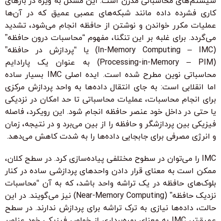
سیستم‌های محاسباتی مدرن است. این مشکل به ویژه در بارهای
کاری فشرده داده مانند شبکه‌های عصبی عمیق که در آن‌ها
عملیات مکرر خواندن و نوشتن از حافظه انجام می‌شود، تشدید
می‌گردد. برای غلبه بر این تنگنا، مفهوم “محاسبات درون حافظه”
(In-Memory Computing – IMC) یا “پردازش در حافظه”
(Processing-in-Memory – PIM) به عنوان یک پارادایم
محاسباتی نوین مطرح شده است. ایده اصلی IMC بسیار ساده
اما انقلابی است: به جای انتقال داده‌ها به واحد پردازش مرکزی
برای انجام محاسبات، عملیات محاسباتی تا حد امکان در نزدیکی
یا حتی در داخل خود عنصر حافظه انجام شود. این رویکرد، فاصله
فیزیکی بین پردازشگر و حافظه را از بین می‌برد و در نتیجه، زمان
و انرژی مصرفی برای جابجایی داده‌ها را به شدت کاهش می‌دهد.
IMC را می‌توان در سطوح مختلفی پیاده‌سازی کرد. در سطح کلان،
ممکن است به معنای قرار دادن واحدهای پردازشی ساده در کنار
بلوک‌های حافظه در یک تراشه واحد باشد، که به آن “محاسبات
نزدیک حافظه” (Near-Memory Computing) نیز می‌گویند. در این
حالت، داده‌ها نیازی به ترک تراشه برای پردازش ندارند. در سطح
عمیق‌تر، IMC به معنای بهره‌برداری از خواص فیزیکی خود عناصر