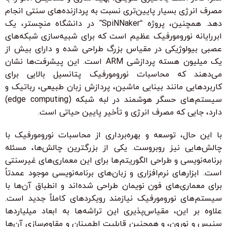
مصرف انرژی بسیار پایین‌تری نسبت به پردازنده‌های سنتی انجام
دهد. همچنین، پروژه “SpiNNaker” در دانشگاه منچستر، یک
ابررایانه نورومورفیک عظیم است که برای شبیه‌سازی شبکه‌های
عصبی بیولوژیکی در مقیاس بزرگ طراحی شده و دارای بیش از
یک میلیون هسته پردازشی ARM است. این پیشرفت‌ها نشان
می‌دهند که محاسبات نورومورفیک پتانسیل بالایی برای
کاربردهایی مانند بینایی ماشین، پردازش زبان طبیعی، رباتیک و
سیستم‌های حسگر هوشمند در لبه شبکه (edge computing)
دارد، جایی که مصرف انرژی و تأخیر پایین حیاتی است.
با این حال، توسعه و بهره‌برداری از محاسبات نورومورفیک با
چالش‌هایی نیز روبروست. یکی از بزرگترین چالش‌ها، مسئله
برنامه‌نویسی و طراحی الگوریتم‌ها برای این معماری‌های غیرسنتی
است. ابزارهای نرم‌افزاری و زبان‌های برنامه‌نویسی موجود عمدتاً
برای معماری‌های فون نویمان طراحی شده‌اند و انطباق آن‌ها با
سیستم‌های نورومورفیک نیازمند رویکردهای کاملاً جدید است.
علاوه بر این، مقیاس‌پذیری این تراشه‌ها به ابعاد میلیاردها
سنپس و نورون، و همچنین قابلیت اطمینان و مقاوم‌سازی آن‌ها