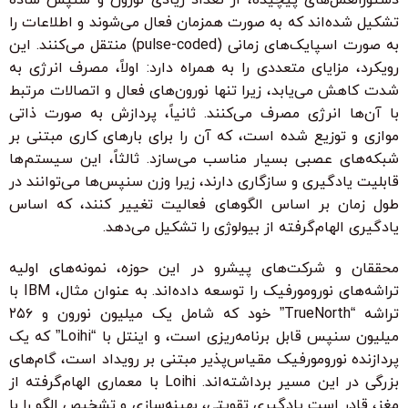
تشکیل شده‌اند که به صورت همزمان فعال می‌شوند و اطلاعات را
به صورت اسپایک‌های زمانی (pulse-coded) منتقل می‌کنند. این
رویکرد، مزایای متعددی را به همراه دارد: اولاً، مصرف انرژی به
شدت کاهش می‌یابد، زیرا تنها نورون‌های فعال و اتصالات مرتبط
با آن‌ها انرژی مصرف می‌کنند. ثانیاً، پردازش به صورت ذاتی
موازی و توزیع شده است، که آن را برای بارهای کاری مبتنی بر
شبکه‌های عصبی بسیار مناسب می‌سازد. ثالثاً، این سیستم‌ها
قابلیت یادگیری و سازگاری دارند، زیرا وزن سنپس‌ها می‌توانند در
طول زمان بر اساس الگوهای فعالیت تغییر کنند، که اساس
یادگیری الهام‌گرفته از بیولوژی را تشکیل می‌دهد.
محققان و شرکت‌های پیشرو در این حوزه، نمونه‌های اولیه
تراشه‌های نورومورفیک را توسعه داده‌اند. به عنوان مثال، IBM با
تراشه “TrueNorth” خود که شامل یک میلیون نورون و ۲۵۶
میلیون سنپس قابل برنامه‌ریزی است، و اینتل با “Loihi” که یک
پردازنده نورومورفیک مقیاس‌پذیر مبتنی بر رویداد است، گام‌های
بزرگی در این مسیر برداشته‌اند. Loihi با معماری الهام‌گرفته از
مغز، قادر است یادگیری تقویتی، بهینه‌سازی و تشخیص الگو را با