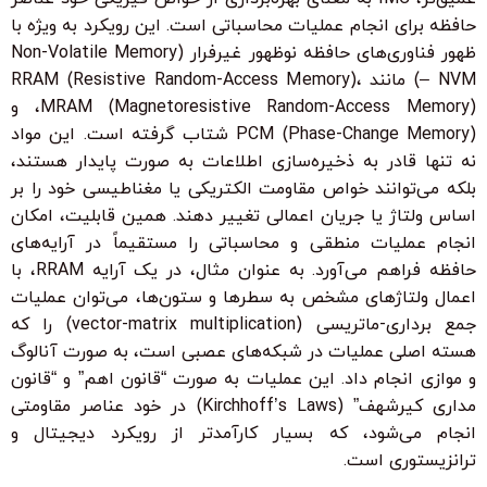
حافظه برای انجام عملیات محاسباتی است. این رویکرد به ویژه با
ظهور فناوری‌های حافظه نوظهور غیرفرار (Non-Volatile Memory
– NVM) مانند RRAM (Resistive Random-Access Memory)،
MRAM (Magnetoresistive Random-Access Memory)، و
PCM (Phase-Change Memory) شتاب گرفته است. این مواد
نه تنها قادر به ذخیره‌سازی اطلاعات به صورت پایدار هستند،
بلکه می‌توانند خواص مقاومت الکتریکی یا مغناطیسی خود را بر
اساس ولتاژ یا جریان اعمالی تغییر دهند. همین قابلیت، امکان
انجام عملیات منطقی و محاسباتی را مستقیماً در آرایه‌های
حافظه فراهم می‌آورد. به عنوان مثال، در یک آرایه RRAM، با
اعمال ولتاژهای مشخص به سطرها و ستون‌ها، می‌توان عملیات
جمع برداری-ماتریسی (vector-matrix multiplication) را که
هسته اصلی عملیات در شبکه‌های عصبی است، به صورت آنالوگ
و موازی انجام داد. این عملیات به صورت “قانون اهم” و “قانون
مداری کیرشهف” (Kirchhoff’s Laws) در خود عناصر مقاومتی
انجام می‌شود، که بسیار کارآمدتر از رویکرد دیجیتال و
ترانزیستوری است.