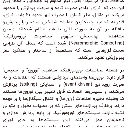
Bottleneck) می‌شود؛ یعنی نیاز مداوم به جابجایی داده‌ها بین
این دو، که انرژی زیادی مصرف کرده و سرعت پردازش را محدود
می‌کند. در مقابل، مغز انسان با مصرف تنها حدود ۲۰ وات انرژی،
قادر به انجام پیچیده‌ترین عملیات شناختی است، زیرا پردازش و
حافظه در آن به صورت ذاتی با هم ادغام شده‌اند. همین
مشاهده، الهام‌بخش مفهوم “محاسبات نورومورفیک”
(Neuromorphic Computing) شده است که هدف آن طراحی
سخت‌افزارهایی است که مستقیماً از ساختار و عملکرد مغز
بیولوژیکی تقلید می‌کنند.
در هسته محاسبات نورومورفیک، مفاهیم “نورون” و “سنپس”
قرار دارند. نورون‌ها واحدهای پردازشی هستند که اطلاعات را به
صورت رویدادی (event-driven) و اسپایکی (spiking) پردازش
می‌کنند، و سنپس‌ها اتصالات قابل تغییر بین نورون‌ها هستند
که وظیفه ذخیره اطلاعات (وزن‌ها) و انتقال سیگنال‌ها را بر عهده
دارند. برخلاف پردازنده‌های سنتی که بر عملیات دقیق و متوالی
تکیه دارند، سیستم‌های نورومورفیک بر پایه پردازش موازی و
ناهمزمان عمل می‌کنند. این سیستم‌ها به جای اجرای
دستورالعمل‌های پیچیده، از تعداد زیادی نورون و سنپس ساده