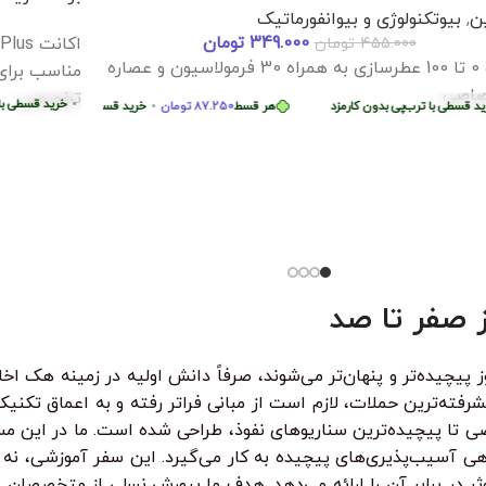
-47%
-
ون کارمزد
F و برنامه نویسی Dart [پروژه محور]
دوره جامع آ
همکاری شا
مه نویسی
349.000
تومان
برنامه نویس
545.000
تومان
دوره آموزش Flutter و Dart | از مبتدی تا پیشرفته –
آموزش پایت
ه‌محور آیا می‌خواهید اپلیکیشن موبایل حرفه‌ای
در این دوره
ید؟در دوره آموزش
 قسط
74.750
تومان
•
ی با ترب‌پی بدون کارمزد
هر قسط
87.250
تومان
خرید قسطی با ترب‌پی بدون کارمزد
•
هر قسط
74.750
تومان
•
خرید قسطی با ترب‌پی بدون کارمزد
خری
واقعی تست 
مان
•
خرید قسطی با ترب‌پی بدون کارمزد
هر قسط
124.750
تومان
•
هر قسط
4.750
خرید قسطی با ترب‌
از کی‌لاگر 
همه‌چی رو ا
 صفر تا صد
ز پیچیده‌تر و پنهان‌تر می‌شوند، صرفاً دانش اولیه در زمینه هک 
فته‌ترین حملات، لازم است از مبانی فراتر رفته و به اعماق تکنیک‌
ا پیچیده‌ترین سناریوهای نفوذ، طراحی شده است. ما در این مسیر
دهی آسیب‌پذیری‌های پیچیده به کار می‌گیرد. این سفر آموزشی، نه 
ثر در برابر آن را ارائه می‌دهد. هدف ما پرورش نسلی از متخصصان