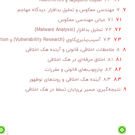
۶.۳. امنیت کانتینرها و Kubernetes
۷. مهندسی معکوس و تحلیل بدافزار: دیدگاه مهاجم
۷.۱. مبانی مهندسی معکوس
۷.۲. تحلیل بدافزار (Malware Analysis)
۷.۳. آسیب‌پذیری‌کاوی (Vulnerability Research) و Binary Exploitation
۸. ملاحظات اخلاقی، قانونی و آینده هک اخلاقی
۸.۱. اخلاق حرفه‌ای در هک اخلاقی
۸.۲. چارچوب‌های قانونی و مقررات
۸.۳. آینده هک اخلاقی و روندهای نوظهور
نتیجه‌گیری: مسیر بی‌پایان تسلط در هک اخلاقی