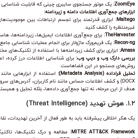
ZoomEye:
یک موتور جستجوی سایبری چینی که قابلیت شناسایی دستگاه‌ها و
ابزارهای جمع‌آوری اطلاعات دامنه و زیردامنه:
Maltego:
غیرمنتظره را کشف کنید.
TheHarvester:
برای جمع‌آوری اطلاعات ایمیل‌ها، زیردامنه‌ها، هاس
Recon-ng:
یک فریم‌ورک ماژولار برای انجام عملیات شناسایی جامع ب
Amass:
ابزاری برای کشف زیردامنه‌ها با استفاده از تکنیک‌های مختلف از جمله numeration, certificate transparency
بررسی دارک وب و دیپ وب:
روش‌های جستجو در این فضاهاست.
تحلیل فراداده (Metadata Analysis):
DOCX) و کشف اطلاعات حساس مانند نام کاربران، آدرس‌های سرور، و ساختار شبکه‌ای.
هدف از این مرحله، نه تنها جمع‌آوری داده‌ها، بلکه تحلیل و همب
۱.۲. هوش تهدید (Threat Intelligence)
یک هکر اخلاقی پیشرفته باید به طور فعال از آخرین تهدیدات، نقا
MITRE ATT&CK Framework: