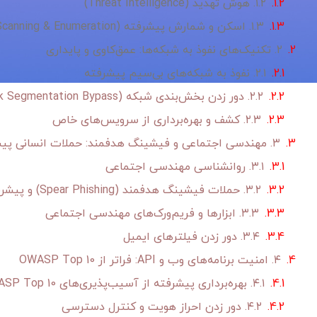
۱.۲. هوش تهدید (Threat Intelligence)
۱.۳. اسکن و شمارش پیشرفته (Advanced Scanning & Enumeration)
۲. تکنیک‌های نفوذ به شبکه‌ها: عمق‌کاوی و پایداری
۲.۱. نفوذ به شبکه‌های بی‌سیم پیشرفته
۲.۲. دور زدن بخش‌بندی شبکه (Network Segmentation Bypass)
۲.۳. کشف و بهره‌برداری از سرویس‌های خاص
۳. مهندسی اجتماعی و فیشینگ هدفمند: حملات انسانی پیشرفته
۳.۱. روانشناسی مهندسی اجتماعی
۳.۲. حملات فیشینگ هدفمند (Spear Phishing) و پیشرفته
۳.۳. ابزارها و فریم‌ورک‌های مهندسی اجتماعی
۳.۴. دور زدن فیلترهای ایمیل
۴. امنیت برنامه‌های وب و API: فراتر از OWASP Top 10
۴.۱. بهره‌برداری پیشرفته از آسیب‌پذیری‌های OWASP Top 10
۴.۲. دور زدن احراز هویت و کنترل دسترسی