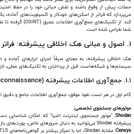
حملات پیش از وقوع باشند و نقش حیاتی خود را در حفظ امنیت س
می‌پردازد که فراتر از اسکن‌های خودکار و اکسپلویت‌های آماده، یک
کند. از تکنیک‌های
شما طراحی شده است.
۱. اصول و مبانی هک اخلاقی پیشرفته: فراتر از اسکن‌های اولیه
هک اخلاقی پیشرفته، به معنای صرفاً اجرای ابزارهای آماده و
سیستم‌ها و شبکه‌هاست. قبل از پرداختن به تکنیک‌های عملی، لاز
۱.۱. جمع‌آوری اطلاعات پیشرفته (Advanced OSINT & Reconnaissance)
گام اول در هر تست نفوذ موفق، جمع‌آوری اطلاعات جامع و دقیق ا
موتورهای جستجوی تخصصی:
Shodan:
“موتور جستجوی اینترنت اشیا” که امکان شناسایی دستگا
پیشرفته Shodan می‌توانید به دنبال سرورهای خاص، پورت‌های باز، نسخه‌های نرم‌افزاری و حتی سیستم‌های کنترل صنعتی (ICS) باشید.
Censys:
مشابه Shodan، اما با تمرکز بیشتر بر گواهی‌نامه‌های SSL/TLS و داده‌های تحلیل‌گرایانه پروتکل‌ها، دید عمیق‌تری از سطح حمله یک سازمان ارائه می‌دهد.