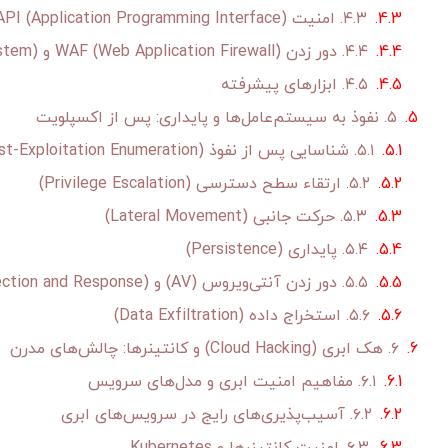
۴.۳. امنیت API (Application Programming Interface)
۴.۴. دور زدن WAF (Web Application Firewall) و IPS (Intrusion Prevention System)
۴.۵. ابزارهای پیشرفته
۵. نفوذ به سیستم‌عامل‌ها و پایداری: پس از اکسپلویت
۵.۱. شناسایی پس از نفوذ (Post-Exploitation Enumeration)
۵.۲. ارتقاء سطح دسترسی (Privilege Escalation)
۵.۳. حرکت جانبی (Lateral Movement)
۵.۴. پایداری (Persistence)
۵.۵. دور زدن آنتی‌ویروس (AV) و EDR (Endpoint Detection and Response)
۵.۶. استخراج داده (Data Exfiltration)
۶. هک ابری (Cloud Hacking) و کانتینرها: چالش‌های مدرن
۶.۱. مفاهیم امنیت ابری و مدل‌های سرویس
۶.۲. آسیب‌پذیری‌های رایج در سرویس‌های ابری