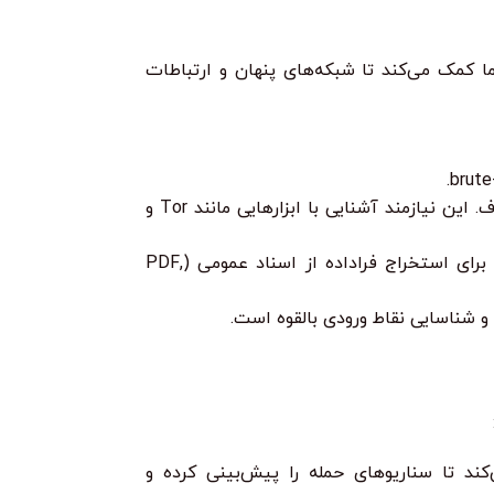
 تجسم ارتباطات بین موجودیت‌های مختلف مانند افراد، دامنه‌ها، ایمیل‌ها و فایل‌ها. Maltego به شما کمک می‌کند تا شبکه‌های پنهان و ارتباطات
برای شناسایی اطلاعات درز کرده، اعتبارنامه‌های به سرقت رفته یا برنامه‌های هک مرتبط با سازمان هدف. این نیازمند آشنایی با ابزارهایی مانند Tor و
استفاده از ابزارهایی مانند FOCA (Fingerprinting Organizations with Collected Archives) برای استخراج فراداده از اسناد عمومی (PDF,
و شناسایی نقاط ورودی بالقوه است.
سایبری که به شما کمک می‌کند تا سناریوهای حمله را پیش‌بینی کرده و